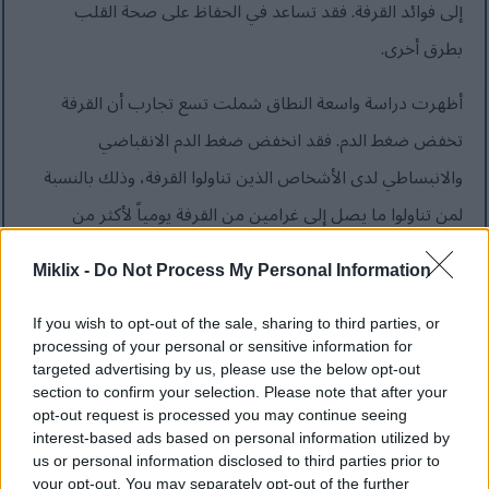
إلى فوائد القرفة. فقد تساعد في الحفاظ على صحة القلب
بطرق أخرى.
أظهرت دراسة واسعة النطاق شملت تسع تجارب أن القرفة
تخفض ضغط الدم. فقد انخفض ضغط الدم الانقباضي
والانبساطي لدى الأشخاص الذين تناولوا القرفة، وذلك بالنسبة
لمن تناولوا ما يصل إلى غرامين من القرفة يومياً لأكثر من
ثمانية أسابيع.
Miklix -
Do Not Process My Personal Information
تناول القرفة بانتظام يُحسّن صحة القلب. إنها طريقة بسيطة
If you wish to opt-out of the sale, sharing to third parties, or
لتعزيز صحة القلب. إضافة القرفة إلى نظامك الغذائي قد تكون
processing of your personal or sensitive information for
targeted advertising by us, please use the below opt-out
خطوة ذكية لصحة قلبك.
section to confirm your selection. Please note that after your
opt-out request is processed you may continue seeing
interest-based ads based on personal information utilized by
us or personal information disclosed to third parties prior to
your opt-out. You may separately opt-out of the further