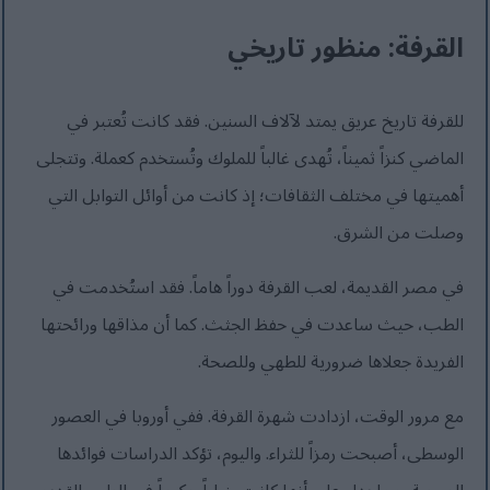
القرفة: منظور تاريخي
للقرفة تاريخ عريق يمتد لآلاف السنين. فقد كانت تُعتبر في
الماضي كنزاً ثميناً، تُهدى غالباً للملوك وتُستخدم كعملة. وتتجلى
أهميتها في مختلف الثقافات؛ إذ كانت من أوائل التوابل التي
وصلت من الشرق.
في مصر القديمة، لعب القرفة دوراً هاماً. فقد استُخدمت في
الطب، حيث ساعدت في حفظ الجثث. كما أن مذاقها ورائحتها
الفريدة جعلاها ضرورية للطهي وللصحة.
مع مرور الوقت، ازدادت شهرة القرفة. ففي أوروبا في العصور
الوسطى، أصبحت رمزاً للثراء. واليوم، تؤكد الدراسات فوائدها