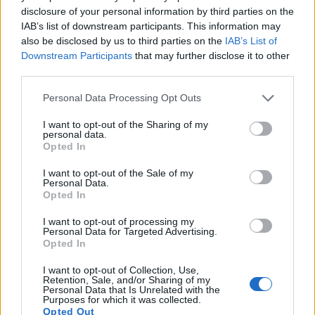
disclosure of your personal information by third parties on the
IAB’s list of downstream participants. This information may
also be disclosed by us to third parties on the
IAB’s List of
Downstream Participants
that may further disclose it to other
third parties.
Please note that this website/app uses one or more Google
Personal Data Processing Opt Outs
services and may gather and store information including but
لقطة مقربة لعصا القرفة مع رمز القلب المتوهج في الخلفية.
not limited to your visit or usage behaviour. You may click to
I want to opt-out of the Sharing of my
personal data.
grant or deny consent to Google and its third-party tags to
انقر أو اضغط على الصورة لمزيد من المعلومات ودقة أعلى.
Opted In
use your data for below specified purposes in below Google
consent section.
I want to opt-out of the Sale of my
Personal Data.
Opted In
تحسين حساسية الأنسولين
I want to opt-out of processing my
Personal Data for Targeted Advertising.
Opted In
يُعرف القرفة الآن بقدرتها على تعزيز حساسية الأنسولين، مما
I want to opt-out of Collection, Use,
Retention, Sale, and/or Sharing of my
يجعلها خيارًا ممتازًا لمن يرغبون في ضبط مستوى السكر في
Personal Data that Is Unrelated with the
Purposes for which it was collected.
الدم. تُشير الدراسات إلى أن مركبات القرفة تُحسّن من فعالية
Opted Out