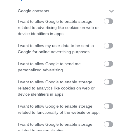
الأنسولين، وهو أمرٌ أساسي للحفاظ على استقرار مستوى السكر
Google consents
في الدم وتدفق الطاقة.
I want to allow Google to enable storage
related to advertising like cookies on web or
يُعدّ القرفة مفيدًا جدًا للأشخاص الذين يعانون من مقاومة
device identifiers in apps.
الأنسولين، إذ ترتبط بمتلازمة التمثيل الغذائي وداء السكري من
I want to allow my user data to be sent to
النوع الثاني. ويمكن أن يُساهم إضافة القرفة إلى الوجبات في
Google for online advertising purposes.
تحسين صحة التمثيل الغذائي، مما يجعلها أداة فعّالة للتحكم
I want to allow Google to send me
personalized advertising.
في مستوى السكر في الدم.
I want to allow Google to enable storage
قد يعزز القرفة امتصاص الجلوكوز بواسطة الخلايا، مما
related to analytics like cookies on web or
device identifiers in apps.
يحسن حساسية الأنسولين.
يمكن أن يساعد تناول القرفة بانتظام على تنظيم
I want to allow Google to enable storage
related to functionality of the website or app.
مستويات السكر في الدم بشكل أفضل.
I want to allow Google to enable storage
قد يساهم هذا النوع من التوابل أيضاً في خفض
related to personalization.