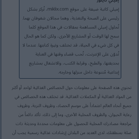
إميلي تايلور
إميلي كاتبة ضيفة على موقع miklix.com، تُركز بشكل
رئيسي على الصحة والتغذية، وهما مجالان شغوفان بهما.
تُحاول إميلي المساهمة بمقالات في هذا الموقع كلما
سمح لها الوقت أو المشاريع الأخرى، ولكن كما هو الحال
في كل شيء في الحياة، قد تختلف وتيرة كتابتها. عندما لا
تُدوّن على الإنترنت، تُحب قضاء وقتها في العناية
بحديقتها، والطبخ، وقراءة الكتب، والانشغال بمشاريع
إبداعية مُتنوعة داخل منزلها وخارجه.
تحتوي هذه الصفحة على معلومات حول الخصائص الغذائية لواحد أو أكثر
من المواد الغذائية أو المكملات الغذائية. قد تختلف هذه الخصائص في
جميع أنحاء العالم اعتماداً على موسم الحصاد، وظروف التربة، وظروف
رعاية الحيوان، والظروف المحلية الأخرى، وما إلى ذلك. تأكد دائماً من
مراجعة مصادرك المحلية للحصول على معلومات محددة وحديثة ذات
صلة بمنطقتك. لدى العديد من البلدان إرشادات غذائية رسمية يجب أن