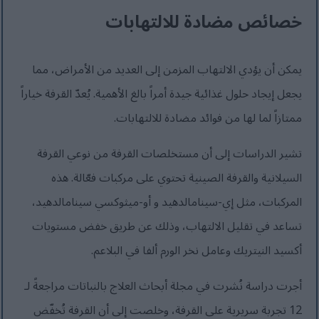
خصائص مضادة للالتهابات
يمكن أن يؤدي الالتهاب المزمن إلى العديد من الأمراض، مما
يجعل إيجاد حلول غذائية جيدة أمراً بالغ الأهمية. يُعدّ القرفة خياراً
ممتازاً لما لها من فوائد مضادة للالتهابات.
تشير الدراسات إلى أن مستخلصات القرفة من نوعي القرفة
السيلانية والقرفة الصينية تحتوي على مركبات فعّالة. هذه
المركبات، مثل إي-سينامالدهيد و أو-ميثوكسي سينامالدهيد،
تساعد في تقليل الالتهاب، وذلك عن طريق خفض مستويات
أكسيد النيتريك وعامل نخر الورم ألفا في البلاعم.
أجرت دراسة نُشرت في مجلة أبحاث العلاج بالنباتات مراجعةً لـ
12 تجربة سريرية على القرفة، وخلصت إلى أن القرفة تُخفّض