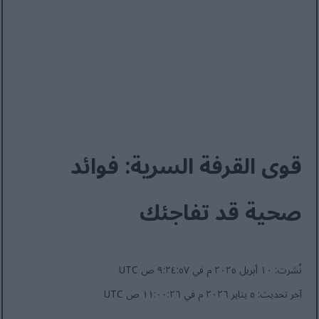
قوى القرفة السرية: فوائد
صحية قد تفاجئك
نُشرت: ١٠ أبريل ٢٠٢٥ م في ٩:٢٤:٥٧ ص UTC
آخر تحديث: ٥ يناير ٢٠٢٦ م في ١١:٠٠:٢٦ ص UTC