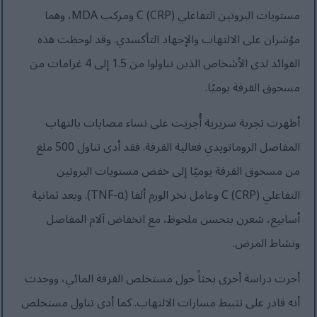
مستويات البروتين التفاعلي C (CRP) ومركب MDA، وهما
مؤشران على الالتهاب والإجهاد التأكسدي. وقد لوحظت هذه
الفوائد لدى الأشخاص الذين تناولوا من 1.5 إلى 4 غرامات من
مسحوق القرفة يوميًا.
أظهرت تجربة سريرية أُجريت على نساء مصابات بالتهاب
المفاصل الروماتويدي فعالية القرفة. فقد أدى تناول 500 ملغ
من مسحوق القرفة يوميًا إلى خفض مستويات البروتين
التفاعلي C (CRP) وعامل نخر الورم ألفا (TNF-α). وبعد ثمانية
أسابيع، شعرن بتحسن ملحوظ، مع انخفاض آلام المفاصل
ونشاط المرض.
أجرت دراسة أخرى بحثاً حول مستخلص القرفة المائي، ووجدت
أنه قادر على تثبيط مسارات الالتهاب. كما أدى تناول مستخلص