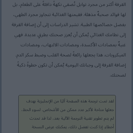
القرفة أكثر من مجرد توابل تُضفي نكهةً دافئةً على الطعام، بل
لها فوائد صحيةٌ مذهلة. فقيمتها الغذائية تتجاوز مجرد الطهي،
بفضل خصائصها الطبية. تشير الدراسات إلى أن إضافة القرفة
إلى نظامك الغذائي يُمكن أن يُعزز صحتك بطرقٍ عديدة. فهي
غنيةٌ بمضادات الأكسدة، ومضادات الالتهاب، ومضادات
الميكروبات. هذا يجعلها رائعةً لصحة القلب وضبط سكر الدم.
إضافة القرفة إلى وجباتك اليومية يُمكن أن تكون خطوةً ذكيةً
لصحتك.
لقد تمت ترجمة هذه الصفحة آليًا من الإنجليزية بهدف
جعلها متاحة لأكبر عدد ممكن من الأشخاص. لسوء الحظ،
لم يتم تطوير تقنية الترجمة الآلية بعد، لذا قد تحدث
أخطاء. إذا كنت تفضل ذلك، يمكنك عرض النسخة