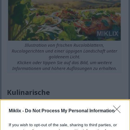
Illustration von frischen Rucolablättern,
Rucolagerichten und einer üppigen Landschaft unter
goldenem Licht.
Klicken oder tippen Sie auf das Bild, um weitere
Informationen und höhere Auflösungen zu erhalten.
Kulinarische
Verwendungsmöglichkeiten von
Rucola
Miklix -
Do Not Process My Personal Information
If you wish to opt-out of the sale, sharing to third parties, or
Rucolas pfeffriger Geschmack macht ihn vielseitig