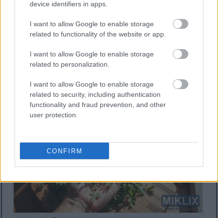
device identifiers in apps.
gesünder.
I want to allow Google to enable storage
Bereiten Sie ein erfrischendes Getränk zu, indem
related to functionality of the website or app.
Sie Rucola in Smoothies pürieren. Seine leichte
Bitterkeit harmoniert hervorragend mit Früchten
I want to allow Google to enable storage
und reichert Ihr Getränk mit Nährstoffen an. Rucola
related to personalization.
in Ihre Ernährung einzubauen ist einfach und
macht Spaß – so entdecken Sie neue
I want to allow Google to enable storage
Geschmacksrichtungen.
related to security, including authentication
functionality and fraud prevention, and other
user protection.
CONFIRM