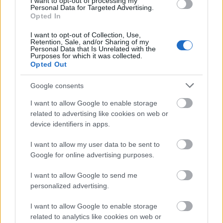
I want to opt-out of processing my
Personal Data for Targeted Advertising.
Opted In
Rucola verleiht Ihren Gerichten eine pfeffrige Note.
Er lässt sich leicht in viele Speisen integrieren und
I want to opt-out of Collection, Use,
macht Ihre Mahlzeiten so zu einem besonderen
Retention, Sale, and/or Sharing of my
Personal Data that Is Unrelated with the
Erlebnis. Probieren Sie verschiedene
Purposes for which it was collected.
Zubereitungsarten mit Rucola aus!
Opted Out
Beginnen Sie mit Salaten, in denen Rucola die
Google consents
Hauptrolle spielt oder mit anderen Blattsalaten
gemischt wird. Geben Sie ihn in Sandwiches oder
I want to allow Google to enable storage
related to advertising like cookies on web or
Wraps für eine knackige, geschmackvolle Note.
device identifiers in apps.
Probieren Sie Rucola, Kirschtomaten und gegrilltes
Hähnchen in einem Pastagericht für eine nahrhafte
I want to allow my user data to be sent to
und leckere Mahlzeit.
Google for online advertising purposes.
Um die gesundheitlichen Vorteile von Rucola zu
I want to allow Google to send me
maximieren, kombinieren Sie ihn mit Vitamin-C-
personalized advertising.
reichen Lebensmitteln. Zitrusfrüchte, Paprika oder
Tomaten schmecken nicht nur hervorragend
I want to allow Google to enable storage
zusammen, sondern verbessern auch die
related to analytics like cookies on web or
Eisenaufnahme. So werden Ihre Mahlzeiten noch