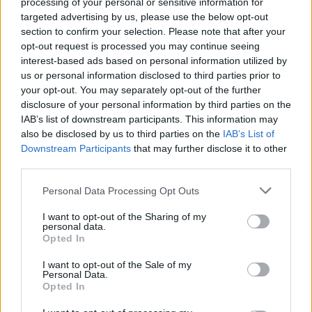
processing of your personal or sensitive information for
einsetzbar. Er verleiht Ihren Gerichten eine
targeted advertising by us, please use the below opt-out
besondere Note. Roh in Salaten sorgt er für einen
section to confirm your selection. Please note that after your
knackigen Biss und eine leuchtende Farbe.
opt-out request is processed you may continue seeing
interest-based ads based on personal information utilized by
Wenn Sie mit Rucola kochen, schmecken Ihre
us or personal information disclosed to third parties prior to
Gerichte noch besser. Probieren Sie ihn als
your opt-out. You may separately opt-out of the further
Pizzabelag oder mischen Sie ihn in Pesto. Er
disclosure of your personal information by third parties on the
harmoniert hervorragend mit Zitrusfrüchten,
IAB’s list of downstream participants. This information may
Nüssen und Käse und ist daher perfekt für Salate
also be disclosed by us to third parties on the
IAB’s List of
und Pasta.
Downstream Participants
that may further disclose it to other
third parties.
Rucola verleiht jedem Gericht mit seiner pikanten
Note das gewisse Etwas. Er eignet sich
Please note that this website/app uses one or more Google
Personal Data Processing Opt Outs
hervorragend für kalte und warme Speisen. Mit
services and may gather and store information including but
Rucola in Ihren Gerichten können Sie neue Ideen in
not limited to your visit or usage behaviour. You may click to
I want to opt-out of the Sharing of my
der Küche entwickeln.
personal data.
grant or deny consent to Google and its third-party tags to
Opted In
use your data for below specified purposes in below Google
consent section.
I want to opt-out of the Sale of my
Personal Data.
Rucola in Ihre Ernährung
Opted In
einbauen