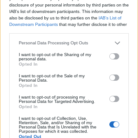
disclosure of your personal information by third parties on the
Für alle, die ihren Blutzuckerspiegel kontrollieren
IAB’s list of downstream participants. This information may
möchten, ist die Einnahme inulinreicher
also be disclosed by us to third parties on the
IAB’s List of
Lebensmittel oder Nahrungsergänzungsmittel ein
Downstream Participants
that may further disclose it to other
einfacher Schritt. Diese Umstellung trägt zur
third parties.
Blutzuckerkontrolle bei und fördert die allgemeine
Please note that this website/app uses one or more Google
Gesundheit. Für viele Menschen mit
Personal Data Processing Opt Outs
services and may gather and store information including but
Blutzuckerproblemen ist sie eine vielversprechende
not limited to your visit or usage behaviour. You may click to
I want to opt-out of the Sharing of my
Option.
personal data.
grant or deny consent to Google and its third-party tags to
Opted In
use your data for below specified purposes in below Google
consent section.
I want to opt-out of the Sale of my
Potentielle
Personal Data.
Opted In
Krebsrisikominderung
I want to opt-out of processing my
Personal Data for Targeted Advertising.
Erste Studien deuten auf einen vielversprechenden
Opted In
Zusammenhang zwischen Inulinkonsum und einem
I want to opt-out of Collection, Use,
reduzierten Krebsrisiko hin, insbesondere bei
Retention, Sale, and/or Sharing of my
Dickdarmkrebs. Forschungsergebnisse deuten
Personal Data that Is Unrelated with the
Purposes for which it was collected.
darauf hin, dass Inulin das Darmmilieu verbessern
Opted Out