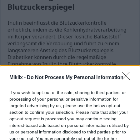
Blutzuckerspiegel
Inulin beeinflusst die Blutzuckerkontrolle
erheblich, indem es die Kohlenhydratverarbeitung
im Körper verändert. Dieser lösliche Ballaststoff
verlangsamt die Verdauung und führt zu einem
langsameren Anstieg des Blutzuckerspiegels.
Diabetiker können durch die regelmäßige
Einnahme von Inulin ihre Blutzuckerkontrolle
verbessern.
Miklix -
Do Not Process My Personal Information
Studien deuten darauf hin, dass Inulin die
Insulinempfindlichkeit bei Patienten mit Typ-2-
If you wish to opt-out of the sale, sharing to third parties, or
Diabetes erhöhen kann. Eine bessere
processing of your personal or sensitive information for
Insulinreaktion ist der Schlüssel zur
targeted advertising by us, please use the below opt-out
Aufrechterhaltung eines gesunden
section to confirm your selection. Please note that after your
Blutzuckerspiegels. Wie Studien belegen, kann die
opt-out request is processed you may continue seeing
Aufnahme von Inulin in die Ernährung dazu
interest-based ads based on personal information utilized by
beitragen, den Blutzuckerspiegel effektiv zu
us or personal information disclosed to third parties prior to
regulieren.
your opt-out. You may separately opt-out of the further