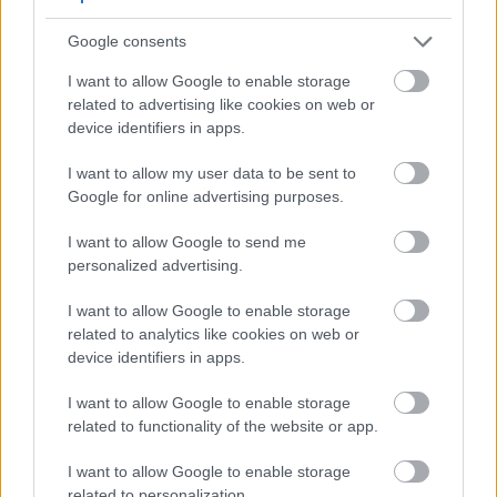
kann. Dies geschieht durch die Förderung nützlicher
Darmbakterien und die Verbesserung der
Google consents
allgemeinen Darmgesundheit.
I want to allow Google to enable storage
Dieser gesündere Verdauungstrakt kann die
related to advertising like cookies on web or
Wahrscheinlichkeit der Entwicklung von
device identifiers in apps.
präkanzerösem Wachstum verringern. Forscher
erforschen weiterhin, wie Inulin mit verschiedenen
I want to allow my user data to be sent to
Körpermechanismen interagiert. Ihr Ziel ist es, das
Google for online advertising purposes.
volle Ausmaß seiner krebshemmenden
I want to allow Google to send me
Eigenschaften zu verstehen.
personalized advertising.
I want to allow Google to enable storage
Die Rolle von Inulin für die
related to analytics like cookies on web or
Herzgesundheit
device identifiers in apps.
I want to allow Google to enable storage
Inulin kann eine wichtige Rolle bei der Förderung
related to functionality of the website or app.
der Herzgesundheit spielen, vor allem durch seine
positiven Auswirkungen auf Cholesterin und
I want to allow Google to enable storage
Triglyceride. Studien zeigen, dass die Ergänzung der
related to personalization.