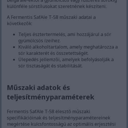
belga ale-ektől a gyümölcsös vagy fűszeres sörökig
különféle sörstílusokat szeretnének készíteni.
A Fermentis SafAle T-58 műszaki adatai a
következők:
Teljes észtertermelés, ami hozzájárul a sör
gyümölcsös ízeihez.
Kiváló alkoholtartalom, amely meghatározza a
sör karakterét és összetettségét.
Ülepedés jellemzői, amelyek befolyásolják a
sör tisztaságát és stabilitását.
Műszaki adatok és
teljesítményparaméterek
Fermentis SafAle T-58 élesztő műszaki
specifikációinak és teljesítményparamétereinek
megértése kulcsfontosságú az optimális erjesztési