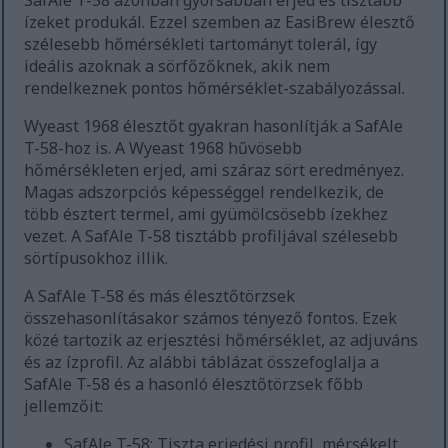
SafAle T-58 azonban gyorsabban erjed és tisztább
ízeket produkál. Ezzel szemben az EasiBrew élesztő
szélesebb hőmérsékleti tartományt tolerál, így
ideális azoknak a sörfőzőknek, akik nem
rendelkeznek pontos hőmérséklet-szabályozással.
Wyeast 1968 élesztőt gyakran hasonlítják a SafAle
T-58-hoz is. A Wyeast 1968 hűvösebb
hőmérsékleten erjed, ami száraz sört eredményez.
Magas adszorpciós képességgel rendelkezik, de
több észtert termel, ami gyümölcsösebb ízekhez
vezet. A SafAle T-58 tisztább profiljával szélesebb
sörtípusokhoz illik.
A SafAle T-58 és más élesztőtörzsek
összehasonlításakor számos tényező fontos. Ezek
közé tartozik az erjesztési hőmérséklet, az adjuváns
és az ízprofil. Az alábbi táblázat összefoglalja a
SafAle T-58 és a hasonló élesztőtörzsek főbb
jellemzőit:
SafAle T-58: Tiszta erjedési profil, mérsékelt