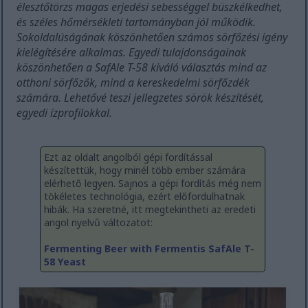
élesztőtörzs magas erjedési sebességgel büszkélkedhet,
és széles hőmérsékleti tartományban jól működik.
Sokoldalúságának köszönhetően számos sörfőzési igény
kielégítésére alkalmas. Egyedi tulajdonságainak
köszönhetően a SafAle T-58 kiváló választás mind az
otthoni sörfőzők, mind a kereskedelmi sörfőzdék
számára. Lehetővé teszi jellegzetes sörök készítését,
egyedi ízprofilokkal.
Ezt az oldalt angolból gépi fordítással
készítettük, hogy minél több ember számára
elérhető legyen. Sajnos a gépi fordítás még nem
tökéletes technológia, ezért előfordulhatnak
hibák. Ha szeretné, itt megtekintheti az eredeti
angol nyelvű változatot:
Fermenting Beer with Fermentis SafAle T-
58 Yeast