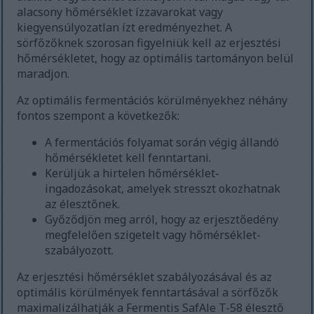
alacsony hőmérséklet ízzavarokat vagy
kiegyensúlyozatlan ízt eredményezhet. A
sörfőzőknek szorosan figyelniük kell az erjesztési
hőmérsékletet, hogy az optimális tartományon belül
maradjon.
Az optimális fermentációs körülményekhez néhány
fontos szempont a következők:
A fermentációs folyamat során végig állandó
hőmérsékletet kell fenntartani.
Kerüljük a hirtelen hőmérséklet-
ingadozásokat, amelyek stresszt okozhatnak
az élesztőnek.
Győződjön meg arról, hogy az erjesztőedény
megfelelően szigetelt vagy hőmérséklet-
szabályozott.
Az erjesztési hőmérséklet szabályozásával és az
optimális körülmények fenntartásával a sörfőzők
maximalizálhatják a Fermentis SafAle T-58 élesztő