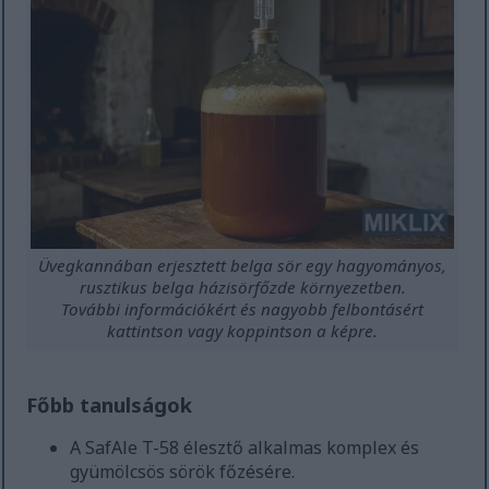
Üvegkannában erjesztett belga sör egy hagyományos,
rusztikus belga házisörfőzde környezetben.
További információkért és nagyobb felbontásért
kattintson vagy koppintson a képre.
Főbb tanulságok
A SafAle T-58 élesztő alkalmas komplex és
gyümölcsös sörök főzésére.