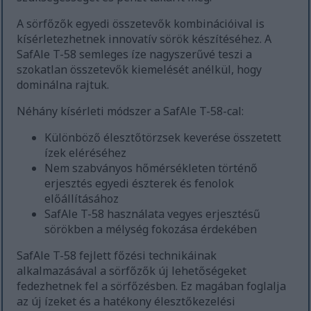
A sörfőzők egyedi összetevők kombinációival is
kísérletezhetnek innovatív sörök készítéséhez. A
SafAle T-58 semleges íze nagyszerűvé teszi a
szokatlan összetevők kiemelését anélkül, hogy
dominálna rajtuk.
Néhány kísérleti módszer a SafAle T-58-cal:
Különböző élesztőtörzsek keverése összetett
ízek eléréséhez
Nem szabványos hőmérsékleten történő
erjesztés egyedi észterek és fenolok
előállításához
SafAle T-58 használata vegyes erjesztésű
sörökben a mélység fokozása érdekében
SafAle T-58 fejlett főzési technikáinak
alkalmazásával a sörfőzők új lehetőségeket
fedezhetnek fel a sörfőzésben. Ez magában foglalja
az új ízeket és a hatékony élesztőkezelési