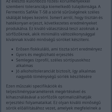
Az élesztő különböző főzési körülményekkel
szembeni toleranciája kiemelkedő tulajdonsága. A
Fermentis SafAle T-58 a sörlé sűrűségének széles
skáláját képes kezelni. Ismert arról, hogy tisztán és
hatékonyan erjeszt, következetes eredményeket
produkálva. Ez kiváló választássá teszi azoknak a
sörfőzőknek, akik minimális változékonysággal
kívánnak kiváló minőségű söröket készíteni.
Erősen flokkuláló, ami tiszta sört eredményez
Gyors és megbízható erjesztés
Semleges ízprofil, széles sörtípusokhoz
alkalmas
Jó alkoholtoleranciát biztosít, így alkalmas
nagyobb töménységű sörlék készítésére
Ezen műszaki specifikációk és
teljesítményparaméterek megértésével és
kihasználásával a sörfőzők optimalizálhatják
erjesztési folyamataikat. Ez olyan kiváló minőségű
sörök előállításához vezet, amelyek megfelelnek a