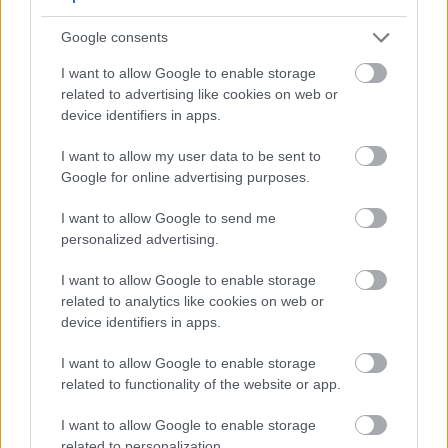
kihasználásával a sörfőzők változatos, összetett és
Google consents
ízletes sörstílusokat hozhatnak létre.
I want to allow Google to enable storage
SafAle T-58-cal történő sörfőzéskor
related to advertising like cookies on web or
elengedhetetlen az optimális erjesztési
device identifiers in apps.
körülmények és hőmérsékleti tartomány
figyelembevétele, hogy a legtöbbet hozhassuk ki
I want to allow my user data to be sent to
ebből a sokoldalú élesztőtörzsből.
Google for online advertising purposes.
I want to allow Google to send me
Előkészítési és prezentációs
personalized advertising.
módszerek
I want to allow Google to enable storage
related to analytics like cookies on web or
device identifiers in apps.
Az optimális erjesztési eredmények eléréséhez
elengedhetetlen a SafAle T-58 előkészítési és
I want to allow Google to enable storage
bedobási módszereinek ismerete. A Fermentis
related to functionality of the website or app.
SafAle T-58 élesztő közvetlenül az erjesztőedénybe
önthető, vagy bedobás előtt rehidratálható.
I want to allow Google to enable storage
related to personalization.