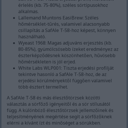
érlelés (kb. 75-80%), széles sörtípusokhoz
alkalmas.
Lallemand Muntons EasiBrew: Széles
hőmérséklet-tűrés, valamivel alacsonyabb
csillapítás a SafAle T-58-hoz képest, könnyen
használható.
Wyeast 1968: Magas adjuváns erjesztés (kb.
80-85%), gyümölcsösebb ízeket eredményez az
észterképződésnek köszönhetően, hűvösebb
hőmérsékleten is jól erjed.
White Labs WLP001: Tiszta erjedési profilját
tekintve hasonló a SafAle T-58-hoz, de az
erjedési körülményektől függően valamivel
több észtert termelhet.
A SafAle T-58 és más élesztőtörzsek közötti
választás a sörfőző igényeitől és a sör stílusától
függ. A különböző élesztőtörzsek jellemzőinek és
teljesítményének megértése segít a sörfőzőknek
elérni a kívánt ízt és minőséget a sörükben.