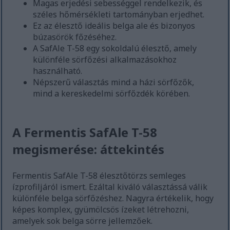
Magas erjedési sebességgel rendelkezik, és
széles hőmérsékleti tartományban erjedhet.
Ez az élesztő ideális belga ale és bizonyos
búzasörök főzéséhez.
A SafAle T-58 egy sokoldalú élesztő, amely
különféle sörfőzési alkalmazásokhoz
használható.
Népszerű választás mind a házi sörfőzők,
mind a kereskedelmi sörfőzdék körében.
A Fermentis SafAle T-58
megismerése: áttekintés
Fermentis SafAle T-58 élesztőtörzs semleges
ízprofiljáról ismert. Ezáltal kiváló választássá válik
különféle belga sörfőzéshez. Nagyra értékelik, hogy
képes komplex, gyümölcsös ízeket létrehozni,
amelyek sok belga sörre jellemzőek.