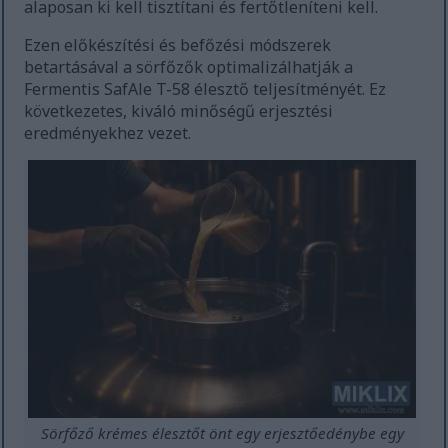
alaposan ki kell tisztítani és fertőtleníteni kell.
Ezen előkészítési és befőzési módszerek
betartásával a sörfőzők optimalizálhatják a
Fermentis SafAle T-58 élesztő teljesítményét. Ez
következetes, kiváló minőségű erjesztési
eredményekhez vezet.
Sörfőző krémes élesztőt önt egy erjesztőedénybe egy