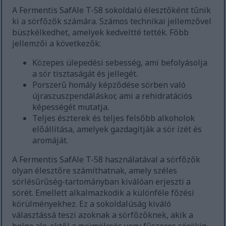
A Fermentis SafAle T-58 sokoldalú élesztőként tűnik
ki a sörfőzők számára. Számos technikai jellemzővel
büszkélkedhet, amelyek kedveltté tették. Főbb
jellemzői a következők:
Közepes ülepedési sebesség, ami befolyásolja
a sör tisztaságát és jellegét.
Porszerű homály képződése sörben való
újraszuszpendáláskor, ami a rehidratációs
képességét mutatja.
Teljes észterek és teljes felsőbb alkoholok
előállítása, amelyek gazdagítják a sör ízét és
aromáját.
A Fermentis SafAle T-58 használatával a sörfőzők
olyan élesztőre számíthatnak, amely széles
sörlésűrűség-tartományban kiválóan erjeszti a
sörét. Emellett alkalmazkodik a különféle főzési
körülményekhez. Ez a sokoldalúság kiváló
választássá teszi azoknak a sörfőzőknek, akik a