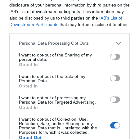
élesztőtörzs, amely különféle sörtípusok, köztük
disclosure of your personal information by third parties on the
belga sörök és búzasörök főzésére alkalmas. Egyedi
IAB’s list of downstream participants. This information may
tulajdonságai ideális választássá teszik azoknak a
also be disclosed by us to third parties on the
IAB’s List of
sörfőzőknek, akik összetett és ízletes söröket
Downstream Participants
that may further disclose it to other
szeretnének készíteni.
third parties.
A SafAle T-58 élesztőtörzs kiválóan alkalmas belga
Please note that this website/app uses one or more Google
Personal Data Processing Opt Outs
stílusú ale sörök főzéséhez, amelyek gyümölcsös és
services and may gather and store information including but
fűszeres ízvilágukról ismertek. Népszerű választás
not limited to your visit or usage behaviour. You may click to
I want to opt-out of the Sharing of my
búzasörökhöz is, ahol előnyös, hogy széles
personal data.
grant or deny consent to Google and its third-party tags to
Opted In
hőmérsékleti tartományban képes erjeszteni.
use your data for below specified purposes in below Google
consent section.
I want to opt-out of the Sale of my
Belga sörök, mint például a Tripel és a Dubbel
Personal Data.
Búzasörök, beleértve a Witbiert és a
Opted In
Weissbiert
I want to opt-out of processing my
Saison és más farmhouse stílusú sörök
Personal Data for Targeted Advertising.
Erős ale-ek és más összetett sörstílusok
Opted In
Ezek a stílusok az élesztő azon képességéből
I want to opt-out of Collection, Use,
Retention, Sale, and/or Sharing of my
profitálnak, hogy a gyümölcsös észterektől a
Personal Data that Is Unrelated with the
fűszeres fenolokig számos ízvegyületet képes
Purposes for which it was collected.
előállítani. A SafAle T-58 tulajdonságainak
Opted Out