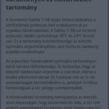
tartomány
A Fermentis SafAle T-58 teljes kihasználásához a
sörfőzőknek pontosan kell szabályozniuk az
erjedési hőmérsékletet. A SafAle T-58-cal történő
erjesztés ideális tartománya 18°C és 24°C között
van. Ez a tartomány kulcsfontosságú az élesztő
optimális teljesítményéhez, ami tiszta és hatékony
erjedést eredményez.
Az erjesztési hőmérséklet optimális tartományon
belül tartása létfontosságú. Ez biztosítja, hogy az
élesztő hatékonyan erjesztse a cukrokat, elérve a
kívánt alkoholtartalmat. Ez hatással van az íz- és
aromaanyagok termelődésére is, amelyek kritikus
fontosságúak a sör jellege szempontjából.
A hőmérsékleti tartomány befolyásolja az élesztő
azon képességét, hogy észtereket és más, a sör ízét
alakító vegyületeket termeljen. A túl magas vagy túl