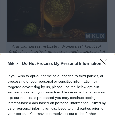
Aranysör keresztmetszete hidrométerrel, komlóval,
árpával és élesztővel, amelyek az erjedési szakaszokat
mutatják.
További információkért és nagyobb felbontásért
Miklix -
Do Not Process My Personal Information
kattintson vagy koppintson a képre.
If you wish to opt-out of the sale, sharing to third parties, or
processing of your personal or sensitive information for
SafAle T-58-hoz kompatibilis
targeted advertising by us, please use the below opt-out
section to confirm your selection. Please note that after your
sörtípusok
opt-out request is processed you may continue seeing
interest-based ads based on personal information utilized by
us or personal information disclosed to third parties prior to
A Fermentis SafAle T-58 élesztő egy sokoldalú
your opt-out. You may separately opt-out of the further