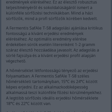
eredmények eléréséhez. Ez az élesztő robusztus
teljesítményéről és sokoldalúságáról ismert a
különféle sörfőzési technikákban. Mind a házi
sörfőzők, mind a profi sörfőzők körében kedvelt.
A Fermentis SafAle T-58 adagolási ajánlása kritikus
fontosságú a kívánt erjedési eredmények
eléréséhez. Az optimális eredmény elérése
érdekében sörök esetén literenként 1-2 gramm
száraz élesztő hozzáadása javasolt. Az adagolás a
sörlé fajsúlya és a kívánt erjedési profil alapján
végezhető.
A hőmérséklet létfontosságú tényező az erjedési
folyamatban. A Fermentis SafAle T-58 széles
hőmérsékleti tartományban, 15°C és 24°C között
képes erjedni. Ez az alkalmazkodóképesség
alkalmassá teszi különféle főzési körülményekhez.
A legtöbb sörfőzés ideális erjedési hőmérséklete
18°C és 22°C között van.