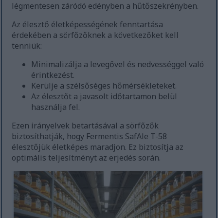
légmentesen záródó edényben a hűtőszekrényben.
Az élesztő életképességének fenntartása
érdekében a sörfőzőknek a következőket kell
tenniük:
Minimalizálja a levegővel és nedvességgel való
érintkezést.
Kerülje a szélsőséges hőmérsékleteket.
Az élesztőt a javasolt időtartamon belül
használja fel.
Ezen irányelvek betartásával a sörfőzők
biztosíthatják, hogy Fermentis SafAle T-58
élesztőjük életképes maradjon. Ez biztosítja az
optimális teljesítményt az erjedés során.