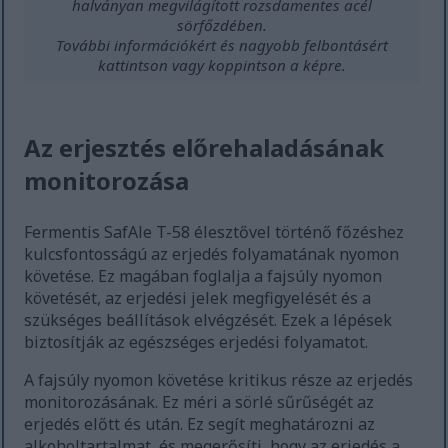
halványan megvilágított rozsdamentes acél
sörfőzdében.
További információkért és nagyobb felbontásért
kattintson vagy koppintson a képre.
Az erjesztés előrehaladásának
monitorozása
Fermentis SafAle T-58 élesztővel történő főzéshez
kulcsfontosságú az erjedés folyamatának nyomon
követése. Ez magában foglalja a fajsúly nyomon
követését, az erjedési jelek megfigyelését és a
szükséges beállítások elvégzését. Ezek a lépések
biztosítják az egészséges erjedési folyamatot.
A fajsúly nyomon követése kritikus része az erjedés
monitorozásának. Ez méri a sörlé sűrűségét az
erjedés előtt és után. Ez segít meghatározni az
alkoholtartalmat, és megerősíti, hogy az erjedés a