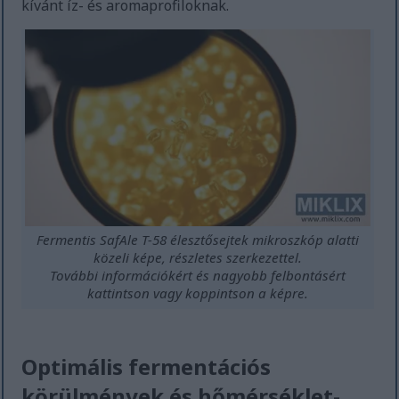
kívánt íz- és aromaprofiloknak.
Fermentis SafAle T-58 élesztősejtek mikroszkóp alatti
közeli képe, részletes szerkezettel.
További információkért és nagyobb felbontásért
kattintson vagy koppintson a képre.
Optimális fermentációs
körülmények és hőmérséklet-