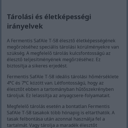
Tárolási és életképességi
irányelvek
A Fermentis SafAle T-58 élesztő életképességének
megőrzéséhez speciális tárolási körülményekre van
szükség. A megfelelő tárolás kulcsfontosságú az
élesztő teljesítményének megőrzéséhez. Ez
biztosítja a sikeres erjedést.
Fermentis SafAle T-58 ideális tárolási hőmérséklete
4°C és 7°C között van. Létfontosságú, hogy az
élesztőt ebben a tartományban hűtőszekrényben
tároljuk. Ez lelassítja az anyagcsere-folyamatait.
Megfelelő tárolás esetén a bontatlan Fermentis
SafAle T-58 tasakok több hónapig is eltarthatók. A
tasak felbontása után azonnal használja fel a
tartalmát. Vagy tárolja a maradék élesztőt