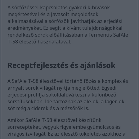
A sörfőzéssel kapcsolatos gyakori kihívások
megértésével és a javasolt megoldások
alkalmazásával a sörfőzők javíthatják az erjedési
eredményeket. Ez segít a kívánt tulajdonságokkal
rendelkező sörök előállításában a Fermentis SafAle
T-58 élesztő használatával.
Receptfejlesztés és ajánlások
A SafAle T-58 élesztővel történő főzés a komplex és
árnyalt sörök világát nyitja meg előtted. Egyedi
erjedési profilja sokoldalúvá teszi a különböző
sörstílusokban. Ide tartoznak az ale-ek, a lager-ek,
sőt még a ciderek és a mézsörök is.
Amikor SafAle T-58 élesztővel készítünk
sörrecepteket, vegyük figyelembe gyümölcsös és
virágos ízvilágát. Ez az élesztő tökéletes azokhoz a