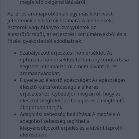
megfelelő oxigénellátásáról.
Az íz- és aromaproblémák egy másik kihívást
jelentenek a sörfőzők számára. A mellékízek,
észterek vagy hiányzó ízvegyületek az
élesztőtörzsből, az erjesztési körülményekből és a
főzési gyakorlatból adódhatnak.
Szabályozott erjesztési hőmérséklet: Az
optimális hőmérsékleti tartomány fenntartása
segíthet minimalizálni a nem kívánt íz- és
aromaanyagokat.
Figyelje az élesztő egészségét: Az egészséges
élesztő kulcsfontosságú a sikeres
erjesztéshez. Győződjön meg arról, hogy az
élesztőt megfelelően tárolják és a megfelelő
állapotban tartják.
Adagolási sebesség beállítása: A megfelelő
adagolási sebesség segíthet a
kiegyensúlyozott erjedés és a kívánt ízprofil
elérésében.