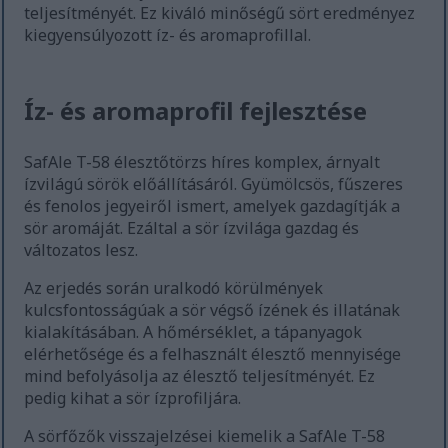
teljesítményét. Ez kiváló minőségű sört eredményez
kiegyensúlyozott íz- és aromaprofillal.
Íz- és aromaprofil fejlesztése
SafAle T-58 élesztőtörzs híres komplex, árnyalt
ízvilágú sörök előállításáról. Gyümölcsös, fűszeres
és fenolos jegyeiről ismert, amelyek gazdagítják a
sör aromáját. Ezáltal a sör ízvilága gazdag és
változatos lesz.
Az erjedés során uralkodó körülmények
kulcsfontosságúak a sör végső ízének és illatának
kialakításában. A hőmérséklet, a tápanyagok
elérhetősége és a felhasznált élesztő mennyisége
mind befolyásolja az élesztő teljesítményét. Ez
pedig kihat a sör ízprofiljára.
A sörfőzők visszajelzései kiemelik a SafAle T-58