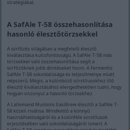
stratégiákat.
A SafAle T-58 összehasonlítása
hasonló élesztőtörzsekkel
A sörfőzés világában a megfelelő élesztő
kiválasztása kulcsfontosságú. A SafAle T-58 más
törzsekkel való összehasonlítása segít a
sörfőzőknek jobb döntéseket hozni. A Fermentis
SafAle T-58 sokoldalúsága és teljesítménye miatt
népszerű. Mégis, a különböző sörstílusokhoz illő
élesztő kiválasztásához elengedhetetlen tudni, hogy
hogyan viszonyul a hasonló törzsekhez.
A Lallemand Muntons EasiBrew élesztő a SafAle T-
58 közeli riválisa. Mindkettő a könnyű
használhatóságáról és a különféle sörstílusok
erjesztésében való sokoldalúságáról ismert. A