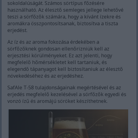
sokoldalúságát. Számos sörtípus főzésére
használható. Az élesztő semleges jellege lehetővé
teszi a sörfőzők számára, hogy a kívánt ízekre és
aromákra összpontosítsanak, biztosítva a tiszta
erjedést.
Az íz és az aroma fokozása érdekében a
sörfőzőknek gondosan ellenőrizniük kell az
erjesztési körülményeket. Ez azt jelenti, hogy
megfelelő hőmérsékletet kell tartaniuk, és
elegendő tápanyagot kell biztosítaniuk az élesztő
növekedéséhez és az erjedéshez.
SafAle T-58 tulajdonságainak megértésével és az
erjedés megfelelő kezelésével a sörfőzők egyedi és
vonzó ízű és aromájú söröket készíthetnek.