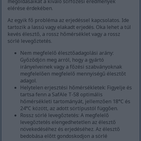
megoldásaikat a kiváló sörfőzési eredmények
elérése érdekében.
Az egyik fő probléma az erjedéssel kapcsolatos. Ide
tartozik a lassú vagy elakadt erjedés. Oka lehet a túl
kevés élesztő, a rossz hőmérséklet vagy a rossz
sörlé levegőztetés.
Nem megfelelő élesztőadagolási arány:
Győződjön meg arról, hogy a gyártó
irányelveinek vagy a főzési szabványoknak
megfelelően megfelelő mennyiségű élesztőt
adagol.
Helytelen erjesztési hőmérsékletek: Figyelje és
tartsa fenn a SafAle T-58 optimális
hőmérsékleti tartományát, jellemzően 18°C és
24°C között, az adott sörtípustól függően.
Rossz sörlé levegőztetés: A megfelelő
levegőztetés elengedhetetlen az élesztő
növekedéséhez és erjedéséhez. Az élesztő
bedobása előtt gondoskodjon a sörlé