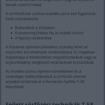
tervek szerint halad.
A sörfőzőknek számos erjedési jelre kell figyelniük.
Ezek a következők:
Buborékok a zsilipben
Krausening (habos fej az erjedő sörön)
A fajsúly csökkenése
A folyamat optimalizálásához szükség lehet az
erjesztési körülmények módosítására. Ez magában
foglalhatja a hőmérséklet megváltoztatását vagy az
erjesztőedény megfelelő lezárásának biztosítását.
Az erjedés szoros nyomon követésével és a
szükséges módosításokkal a sörfőzők sikeres
erjedést érhetnek el a Fermentis SafAle T-58
élesztővel.
Fejlett sörfőzési technikák T-58-