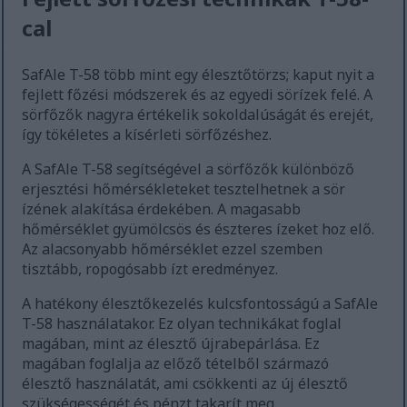
cal
SafAle T-58 több mint egy élesztőtörzs; kaput nyit a
fejlett főzési módszerek és az egyedi sörízek felé. A
sörfőzők nagyra értékelik sokoldalúságát és erejét,
így tökéletes a kísérleti sörfőzéshez.
A SafAle T-58 segítségével a sörfőzők különböző
erjesztési hőmérsékleteket tesztelhetnek a sör
ízének alakítása érdekében. A magasabb
hőmérséklet gyümölcsös és észteres ízeket hoz elő.
Az alacsonyabb hőmérséklet ezzel szemben
tisztább, ropogósabb ízt eredményez.
A hatékony élesztőkezelés kulcsfontosságú a SafAle
T-58 használatakor. Ez olyan technikákat foglal
magában, mint az élesztő újrabepárlása. Ez
magában foglalja az előző tételből származó
élesztő használatát, ami csökkenti az új élesztő
szükségességét és pénzt takarít meg.