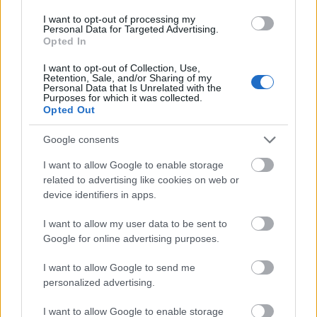
ಮಾಡುತ್ತಿದ್ದೀರಿ:
I want to opt-out of processing my
Personal Data for Targeted Advertising.
ಡೌನ್‌ಲೋಡ್‌ಗಳನ್ನು ವೇಗವಾಗಿ ಮತ್ತು
Opted In
ವಿಶ್ವಾಸಾರ್ಹವಾಗಿಡಿ
ಚಿತ್ರಗಳು ಮತ್ತು ಸಂಪನ್ಮೂಲಗಳನ್ನು ರಕ್ಷಿಸಿ
I want to opt-out of Collection, Use,
Retention, Sale, and/or Sharing of my
ಸೈಟ್ ಅನ್ನು ಅಡ್ಡಿಪಡಿಸುವ ದುರುಪಯೋಗವನ್ನು ತಡೆಯಿರಿ
Personal Data that Is Unrelated with the
ಎಲ್ಲಾ ಬಳಕೆದಾರರಿಗೆ ನ್ಯಾಯಯುತ ಅನುಭವವನ್ನು
Purposes for which it was collected.
Opted Out
ಕಾಪಾಡಿಕೊಳ್ಳಿ
ನಿಮ್ಮ ತಾಳ್ಮೆಗೆ ನಾನು ನಿಜವಾಗಿಯೂ ಧನ್ಯವಾದಗಳು :-) ಈ ಸಣ್ಣ
Google consents
ಹೆಜ್ಜೆ ಎಲ್ಲರಿಗೂ ವೆಬ್‌ಸೈಟ್ ಸರಾಗವಾಗಿ ಕಾರ್ಯನಿರ್ವಹಿಸುವಂತೆ
I want to allow Google to enable storage
ಮಾಡುವುದರ ಜೊತೆಗೆ ಉತ್ತಮ ಗುಣಮಟ್ಟದ ವಿಷಯವನ್ನು
related to advertising like cookies on web or
ಒದಗಿಸುವುದನ್ನು ಮುಂದುವರಿಸಲು ಸಹಾಯ ಮಾಡುತ್ತದೆ :-)
device identifiers in apps.
I want to allow my user data to be sent to
ದೀರ್ಘ ಆವೃತ್ತಿ
Google for online advertising purposes.
ಈ ಹೆಜ್ಜೆ ಏಕೆ ಅಗತ್ಯ ಎಂಬುದರ ಕುರಿತು ನಾನು ಸ್ವಲ್ಪ ಹೆಚ್ಚು
I want to allow Google to send me
ವಿವರಿಸಲು ಬಯಸುತ್ತೇನೆ.
personalized advertising.
ಈ ವೆಬ್‌ಸೈಟ್ ನಿಜವಾದ ಜನರು ಪ್ರವೇಶಿಸಲು ಉದ್ದೇಶಿಸಲಾದ
I want to allow Google to enable storage
ಉತ್ತಮ-ಗುಣಮಟ್ಟದ ಚಿತ್ರಗಳನ್ನು ಒದಗಿಸುತ್ತದೆ.