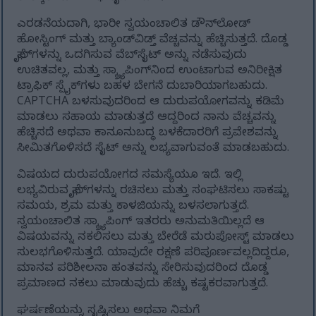
ಎರಡನೆಯದಾಗಿ, ಭಾರೀ ಸ್ವಯಂಚಾಲಿತ ಡೌನ್‌ಲೋಡ್
ಹೋಸ್ಟಿಂಗ್ ಮತ್ತು ಬ್ಯಾಂಡ್‌ವಿಡ್ತ್ ವೆಚ್ಚವನ್ನು ಹೆಚ್ಚಿಸುತ್ತದೆ. ದೊಡ್ಡ
ಫೈಲ್‌ಗಳನ್ನು ಒದಗಿಸುವ ವೆಬ್‌ಸೈಟ್ ಅನ್ನು ನಡೆಸುವುದು
ಉಚಿತವಲ್ಲ, ಮತ್ತು ಸ್ಕ್ರ್ಯಾಪಿಂಗ್‌ನಿಂದ ಉಂಟಾಗುವ ಅನಿರೀಕ್ಷಿತ
ಟ್ರಾಫಿಕ್ ಸ್ಪೈಕ್‌ಗಳು ಬಹಳ ಬೇಗನೆ ದುಬಾರಿಯಾಗಬಹುದು.
CAPTCHA ಬಳಸುವುದರಿಂದ ಆ ದುರುಪಯೋಗವನ್ನು ಕಡಿಮೆ
ಮಾಡಲು ಸಹಾಯ ಮಾಡುತ್ತದೆ ಆದ್ದರಿಂದ ನಾನು ವೆಚ್ಚವನ್ನು
ಹೆಚ್ಚಿಸದೆ ಅಥವಾ ಕಾನೂನುಬದ್ಧ ಬಳಕೆದಾರರಿಗೆ ಪ್ರವೇಶವನ್ನು
ಸೀಮಿತಗೊಳಿಸದೆ ಸೈಟ್ ಅನ್ನು ಲಭ್ಯವಾಗುವಂತೆ ಮಾಡಬಹುದು.
ವಿಷಯದ ದುರುಪಯೋಗದ ಸಮಸ್ಯೆಯೂ ಇದೆ. ಇಲ್ಲಿ
ಲಭ್ಯವಿರುವ ಫೈಲ್‌ಗಳನ್ನು ರಚಿಸಲು ಮತ್ತು ಸಂಘಟಿಸಲು ಸಾಕಷ್ಟು
ಸಮಯ, ಶ್ರಮ ಮತ್ತು ಕಾಳಜಿಯನ್ನು ಬಳಸಲಾಗುತ್ತದೆ.
ಸ್ವಯಂಚಾಲಿತ ಸ್ಕ್ರ್ಯಾಪಿಂಗ್ ಇತರರು ಅನುಮತಿಯಿಲ್ಲದೆ ಆ
ವಿಷಯವನ್ನು ನಕಲಿಸಲು ಮತ್ತು ಬೇರೆಡೆ ಮರುಪೋಸ್ಟ್ ಮಾಡಲು
ಸುಲಭಗೊಳಿಸುತ್ತದೆ. ಯಾವುದೇ ರಕ್ಷಣೆ ಪರಿಪೂರ್ಣವಲ್ಲದಿದ್ದರೂ,
ಮಾನವ ಪರಿಶೀಲನಾ ಹಂತವನ್ನು ಸೇರಿಸುವುದರಿಂದ ದೊಡ್ಡ
ಪ್ರಮಾಣದ ನಕಲು ಮಾಡುವುದು ಹೆಚ್ಚು ಕಷ್ಟಕರವಾಗುತ್ತದೆ.
ಘರ್ಷಣೆಯನ್ನು ಸೃಷ್ಟಿಸಲು ಅಥವಾ ನಿಮಗೆ