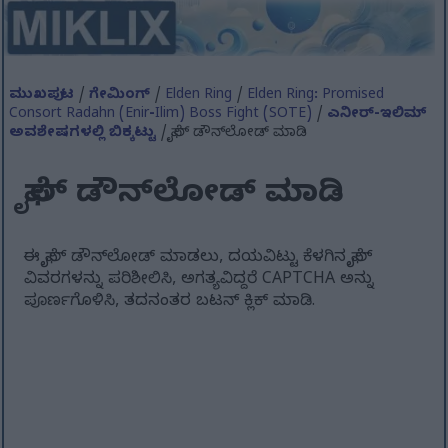
ಮುಖಪುಟ
/
ಗೇಮಿಂಗ್
/
Elden Ring
/
Elden Ring: Promised
Consort Radahn (Enir-Ilim) Boss Fight (SOTE)
/
ಎನೀರ್-ಇಲಿಮ್
ಅವಶೇಷಗಳಲ್ಲಿ ಬಿಕ್ಕಟ್ಟು
/ ಫೈಲ್ ಡೌನ್‌ಲೋಡ್ ಮಾಡಿ
ಫೈಲ್ ಡೌನ್‌ಲೋಡ್ ಮಾಡಿ
ಈ ಫೈಲ್ ಡೌನ್‌ಲೋಡ್ ಮಾಡಲು, ದಯವಿಟ್ಟು ಕೆಳಗಿನ ಫೈಲ್
ವಿವರಗಳನ್ನು ಪರಿಶೀಲಿಸಿ, ಅಗತ್ಯವಿದ್ದರೆ CAPTCHA ಅನ್ನು
ಪೂರ್ಣಗೊಳಿಸಿ, ತದನಂತರ ಬಟನ್ ಕ್ಲಿಕ್ ಮಾಡಿ.