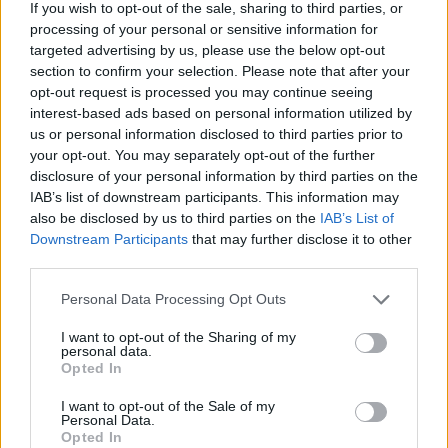
If you wish to opt-out of the sale, sharing to third parties, or
ಸಂದರ್ಶಕರಂತಲ್ಲದೆ, ಈ ಪ್ರೋಗ್ರಾಂಗಳು ನಿಮಿಷಗಳಲ್ಲಿ ನೂರಾರು
processing of your personal or sensitive information for
ಅಥವಾ ಸಾವಿರಾರು ದೊಡ್ಡ ಫೈಲ್‌ಗಳನ್ನು ವಿನಂತಿಸಬಹುದು.
targeted advertising by us, please use the below opt-out
section to confirm your selection. Please note that after your
ಅದು ಸಂಭವಿಸಿದಾಗ, ಅದು ನಿಜವಾದ ಸಮಸ್ಯೆಗಳನ್ನು
opt-out request is processed you may continue seeing
ಉಂಟುಮಾಡಬಹುದು:
interest-based ads based on personal information utilized by
us or personal information disclosed to third parties prior to
ಎಲ್ಲರಿಗೂ ನಿಧಾನವಾದ ಡೌನ್‌ಲೋಡ್‌ಗಳು
your opt-out. You may separately opt-out of the further
ಹೆಚ್ಚಿನ ಸರ್ವರ್ ವೆಚ್ಚಗಳು ಸೈಟ್ ಅನ್ನು ನಡೆಸಲು ಹೆಚ್ಚು
disclosure of your personal information by third parties on the
ದುಬಾರಿಯನ್ನಾಗಿ ಮಾಡುತ್ತವೆ
IAB’s list of downstream participants. This information may
ತಾತ್ಕಾಲಿಕ ಸ್ಥಗಿತಗಳು ಅಥವಾ ದೋಷಗಳು
also be disclosed by us to third parties on the
IAB’s List of
ಅನುಮತಿಯಿಲ್ಲದೆ ವಿಷಯವನ್ನು ನಕಲಿಸಲಾಗುತ್ತಿದೆ ಮತ್ತು
Downstream Participants
that may further disclose it to other
ಮರುಪೋಸ್ಟ್ ಮಾಡಲಾಗುತ್ತಿದೆ
third parties.
ಈ ಸರಳ ಪರಿಶೀಲನೆಯು ಡೌನ್‌ಲೋಡ್‌ಗಳನ್ನು ನಿಜವಾದ ಜನರೇ
Please note that this website/app uses one or more Google
Personal Data Processing Opt Outs
ವಿನಂತಿಸುತ್ತಿದ್ದಾರೆಯೇ ಎಂದು ಖಚಿತಪಡಿಸಿಕೊಳ್ಳಲು ಸಹಾಯ
services and may gather and store information including but
ಮಾಡುತ್ತದೆ - ಹೆಚ್ಚಿನ ಪ್ರಮಾಣದ ವಿಷಯವನ್ನು ಸ್ಕ್ರ್ಯಾಪ್
not limited to your visit or usage behaviour. You may click to
I want to opt-out of the Sharing of my
personal data.
ಮಾಡುವ ಸ್ವಯಂಚಾಲಿತ ವ್ಯವಸ್ಥೆಗಳಲ್ಲ.
grant or deny consent to Google and its third-party tags to
Opted In
use your data for below specified purposes in below Google
ಇದು ಪೂರ್ಣಗೊಳ್ಳಲು ಕೇವಲ ಒಂದು ಕ್ಷಣ ಸಾಕು, ಆದರೆ ಇದು
consent section.
I want to opt-out of the Sale of my
ದೊಡ್ಡ ವ್ಯತ್ಯಾಸವನ್ನುಂಟು ಮಾಡುತ್ತದೆ. ನೀವು ಮನುಷ್ಯರೆಂದು
Personal Data.
ದೃಢೀಕರಿಸುವ ಮೂಲಕ, ನೀವು ಇವುಗಳಿಗೆ ಸಹಾಯ
Opted In