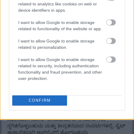
related to analytics like cookies on web or
ದುರದೃಷ್ಟವಶಾತ್, ಹೆಚ್ಚಿನ ಪ್ರಮಾಣದ ವಿಷಯವನ್ನು ತ್ವರಿತವಾಗಿ
device identifiers in apps.
ಡೌನ್‌ಲೋಡ್ ಮಾಡುವ ಮೂಲಕ ವೆಬ್‌ಸೈಟ್‌ಗಳನ್ನು ನಕಲಿಸಲು
ವಿನ್ಯಾಸಗೊಳಿಸಲಾದ ಸ್ವಯಂಚಾಲಿತ ಪರಿಕರಗಳು
I want to allow Google to enable storage
ಅಂತರ್ಜಾಲದಲ್ಲಿವೆ. ಈ ಪರಿಕರಗಳು ಕಡಿಮೆ ಅವಧಿಯಲ್ಲಿ
related to functionality of the website or app.
ನೂರಾರು ಅಥವಾ ಸಾವಿರಾರು ದೊಡ್ಡ ಫೈಲ್‌ಗಳನ್ನು
ವಿನಂತಿಸಬಹುದು - ಯಾವುದೇ ಸಾಮಾನ್ಯ ಸಂದರ್ಶಕರಿಗಿಂತ
I want to allow Google to enable storage
ಇದು ತುಂಬಾ ಹೆಚ್ಚು.
related to personalization.
ಅದು ಸಂಭವಿಸಿದಾಗ, ಅದು ತೆರೆಮರೆಯಲ್ಲಿ ಹಲವಾರು
I want to allow Google to enable storage
ಸವಾಲುಗಳನ್ನು ಸೃಷ್ಟಿಸುತ್ತದೆ.
related to security, including authentication
functionality and fraud prevention, and other
ಮೊದಲನೆಯದಾಗಿ, ಹೆಚ್ಚಿನ ರೆಸಲ್ಯೂಶನ್ ಚಿತ್ರಗಳಂತಹ ದೊಡ್ಡ
user protection.
ಫೈಲ್‌ಗಳು, ZIP ಫೈಲ್‌ಗಳು, ಡಾಕ್ಯುಮೆಂಟ್‌ಗಳು ಮತ್ತು ಇತರ
ಡೌನ್‌ಲೋಡ್ ಮಾಡಬಹುದಾದ ಸಂಪನ್ಮೂಲಗಳಿಗೆ
ಗಮನಾರ್ಹವಾದ ಸರ್ವರ್ ಶಕ್ತಿ ಮತ್ತು ಬ್ಯಾಂಡ್‌ವಿಡ್ತ್
ಅಗತ್ಯವಿರುತ್ತದೆ. ಸ್ವಯಂಚಾಲಿತ ವ್ಯವಸ್ಥೆಗಳು ಅವುಗಳನ್ನು ದೊಡ್ಡ
CONFIRM
ಪ್ರಮಾಣದಲ್ಲಿ ಪಡೆದುಕೊಳ್ಳಲು ಪ್ರಯತ್ನಿಸಿದಾಗ, ಅದು ಎಲ್ಲರಿಗೂ
ಸೈಟ್ ಅನ್ನು ನಿಧಾನಗೊಳಿಸಬಹುದು. ಪುಟಗಳು ಹೆಚ್ಚು
ನಿಧಾನವಾಗಿ ಲೋಡ್ ಆಗಬಹುದು, ಡೌನ್‌ಲೋಡ್‌ಗಳು
ಸ್ಥಗಿತಗೊಳ್ಳಬಹುದು ಮತ್ತು ತೀವ್ರತರವಾದ ಸಂದರ್ಭಗಳಲ್ಲಿ, ಸೈಟ್
ತಾತ್ಕಾಲಿಕವಾಗಿ ಆಫ್‌ಲೈನ್‌ಗೆ ಹೋಗಬಹುದು.