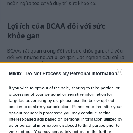
ngăn ngừa teo cơ và duy trì sức khỏe cơ.
Lợi ích của BCAA đối với sức
khỏe gan
BCAAs rất quan trọng đối với sức khỏe gan, chủ yếu
đối với những người bị xơ gan. Các nghiên cứu chỉ ra
rằng các chất bổ sung BCAA có thể cải thiện kết quả
ở những bệnh nhân mắc bệnh não gan. Tình trạng
Miklix -
Do Not Process My Personal Information
này phát sinh do rối loạn chức năng gan. BCAAs
cũng cho thấy triển vọng trong việc ngăn ngừa ung
If you wish to opt-out of the sale, sharing to third parties, or
thư biểu mô tế bào gan.
processing of your personal or sensitive information for
targeted advertising by us, please use the below opt-out
Xơ gan, thường do sử dụng rượu mãn tính hoặc viêm
section to confirm your selection. Please note that after your
gan, làm gián đoạn quá trình trao đổi chất. BCAA có
opt-out request is processed you may continue seeing
thể giúp cung cấp các chất dinh dưỡng thiết yếu, hỗ
interest-based ads based on personal information utilized by
trợ cân bằng trao đổi chất. Chúng cũng thúc đẩy quá
us or personal information disclosed to third parties prior to
trình trao đổi chất protein, rất quan trọng đối với
your opt-out. You may separately opt-out of the further