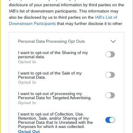
bệnh nhân mắc bệnh gan.
disclosure of your personal information by third parties on the
IAB’s list of downstream participants. This information may
BCAA hỗ trợ tái tạo tế bào và tăng cường chức năng
also be disclosed by us to third parties on the
IAB’s List of
gan. Lợi ích của chúng có thể là một chiến lược dinh
Downstream Participants
that may further disclose it to other
dưỡng quan trọng cho các tình trạng gan nghiêm
third parties.
trọng. Nhận ra vai trò của BCAA đối với sức khỏe
gan có thể dẫn đến các phương pháp điều trị và
Please note that this website/app uses one or more Google
Personal Data Processing Opt Outs
phòng ngừa tốt hơn cho các bệnh về gan.
services and may gather and store information including but
not limited to your visit or usage behaviour. You may click to
I want to opt-out of the Sharing of my
personal data.
grant or deny consent to Google and its third-party tags to
Opted In
Nguồn axit amin chuỗi nhánh
use your data for below specified purposes in below Google
consent section.
I want to opt-out of the Sale of my
(BCAA)
Personal Data.
Opted In
Axit amin chuỗi nhánh (BCAA) đóng vai trò quan
I want to opt-out of processing my
Personal Data for Targeted Advertising.
trọng trong cơ thể chúng ta. Chúng rất cần thiết cho
Opted In
nhiều chức năng khác nhau. Việc hấp thụ chúng từ
thực phẩm là chìa khóa để duy trì sức khỏe. Nhiều
I want to opt-out of Collection, Use,
người có thể hấp thụ đủ BCAA từ protein trong thực
Retention, Sale, and/or Sharing of my
Personal Data that Is Unrelated with the
phẩm hàng ngày.
Purposes for which it was collected.
Opted Out