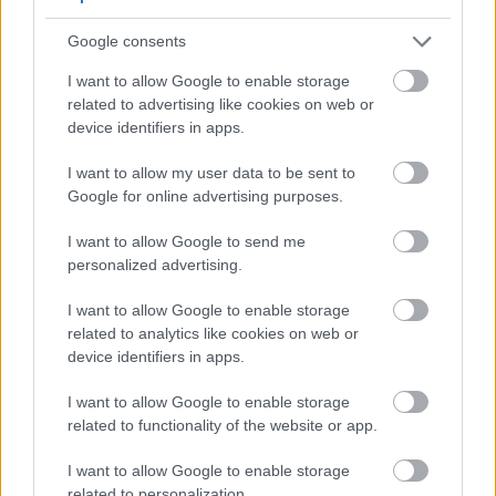
Các nguồn protein hoàn chỉnh như thịt, trứng và sữa
rất có lợi. Chúng cung cấp BCAA và tất cả các axit
Google consents
amin thiết yếu mà cơ thể chúng ta cần. Sau đây là
I want to allow Google to enable storage
một số nguồn BCAA hàng đầu trong chế độ ăn uống:
related to advertising like cookies on web or
ức gà
device identifiers in apps.
Thịt bò
I want to allow my user data to be sent to
Cá
Google for online advertising purposes.
Trứng
Sữa chua Hy Lạp
I want to allow Google to send me
Sữa
personalized advertising.
Protein váng sữa
I want to allow Google to enable storage
Ngoài ra còn có các lựa chọn BCAA có nguồn gốc
related to analytics like cookies on web or
thực vật:
device identifiers in apps.
Đậu lăng
I want to allow Google to enable storage
Đậu gà
related to functionality of the website or app.
Hạt diêm mạch
Protein đậu
I want to allow Google to enable storage
Gạo lứt
related to personalization.