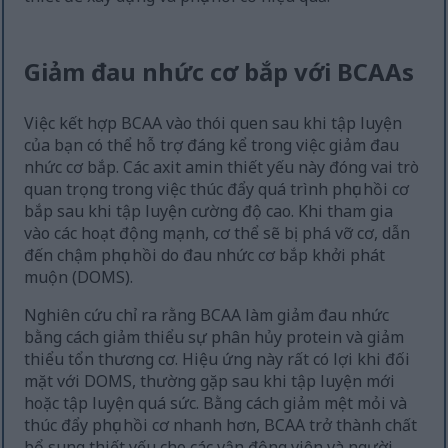
Giảm đau nhức cơ bắp với BCAAs
Việc kết hợp BCAA vào thói quen sau khi tập luyện
của bạn có thể hỗ trợ đáng kể trong việc giảm đau
nhức cơ bắp. Các axit amin thiết yếu này đóng vai trò
quan trọng trong việc thúc đẩy quá trình phục hồi cơ
bắp sau khi tập luyện cường độ cao. Khi tham gia
vào các hoạt động mạnh, cơ thể sẽ bị phá vỡ cơ, dẫn
đến chậm phục hồi do đau nhức cơ bắp khởi phát
muộn (DOMS).
Nghiên cứu chỉ ra rằng BCAA làm giảm đau nhức
bằng cách giảm thiểu sự phân hủy protein và giảm
thiểu tổn thương cơ. Hiệu ứng này rất có lợi khi đối
mặt với DOMS, thường gặp sau khi tập luyện mới
hoặc tập luyện quá sức. Bằng cách giảm mệt mỏi và
thúc đẩy phục hồi cơ nhanh hơn, BCAA trở thành chất
bổ sung thiết yếu cho các vận động viên và người