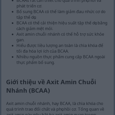
BCAAs rất cần thiết cho quá trình phục hồi và
phát triển cơ.
Bổ sung BCAA có thể làm giảm đau nhức cơ do
tập thể dục.
BCAA có thể cải thiện hiệu suất tập thể dục bằng
cách giảm mệt mỏi.
Axit amin chuỗi nhánh có thể hỗ trợ sức khỏe
gan.
Hiểu được liều lượng an toàn là chìa khóa để
tối đa hóa lợi ích của BCAA.
Nhiều nguồn thực phẩm cung cấp BCAA ngoài
thực phẩm bổ sung.
Giới thiệu về Axit Amin Chuỗi
Nhánh (BCAA)
Axit amin chuỗi nhánh, hay BCAA, là chìa khóa cho
quá trình trao đổi chất và phục hồi cơ. Tổng quan về
axit amin này nêu bật ba axit amin quan trọng: