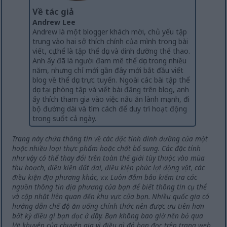
Về tác giả
Andrew Lee
Andrew là một blogger khách mời, chủ yếu tập
trung vào hai sở thích chính của mình trong bài
viết, cụ thể là tập thể dục và dinh dưỡng thể thao.
Anh ấy đã là người đam mê thể dục trong nhiều
năm, nhưng chỉ mới gần đây mới bắt đầu viết
blog về thể dục trực tuyến. Ngoài các bài tập thể
dục tại phòng tập và viết bài đăng trên blog, anh
ấy thích tham gia vào việc nấu ăn lành mạnh, đi
bộ đường dài và tìm cách để duy trì hoạt động
trong suốt cả ngày.
Trang này chứa thông tin về các đặc tính dinh dưỡng của một
hoặc nhiều loại thực phẩm hoặc chất bổ sung. Các đặc tính
như vậy có thể thay đổi trên toàn thế giới tùy thuộc vào mùa
thu hoạch, điều kiện đất đai, điều kiện phúc lợi động vật, các
điều kiện địa phương khác, v.v. Luôn đảm bảo kiểm tra các
nguồn thông tin địa phương của bạn để biết thông tin cụ thể
và cập nhật liên quan đến khu vực của bạn. Nhiều quốc gia có
hướng dẫn chế độ ăn uống chính thức nên được ưu tiên hơn
bất kỳ điều gì bạn đọc ở đây. Bạn không bao giờ nên bỏ qua
lời khuyên của chuyên gia vì điều gì đó bạn đọc trên trang web