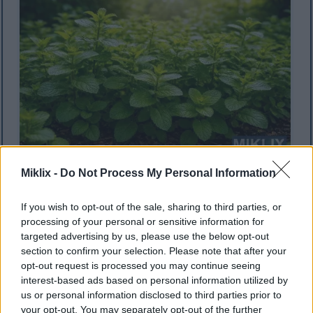
Bujne zelene biljke mente gusto rastu u vrtnoj gredici s
Miklix -
Do Not Process My Personal Information
bogatim tlom i prošaranom sunčevom svjetlošću koja
se probija kroz okolno lišće.
If you wish to opt-out of the sale, sharing to third parties, or
Kliknite ili dodirnite sliku za više informacija i veće
processing of your personal or sensitive information for
rezolucije.
targeted advertising by us, please use the below opt-out
section to confirm your selection. Please note that after your
opt-out request is processed you may continue seeing
Preferencije tla
interest-based ads based on personal information utilized by
us or personal information disclosed to third parties prior to
Nana uspijeva u bogatom, vlažnom tlu s dobrom
your opt-out. You may separately opt-out of the further