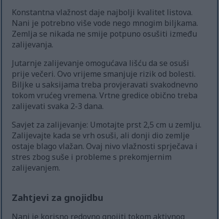
Konstantna vlažnost daje najbolji kvalitet listova.
Nani je potrebno više vode nego mnogim biljkama.
Zemlja se nikada ne smije potpuno osušiti između
zalijevanja.
Jutarnje zalijevanje omogućava lišću da se osuši
prije večeri. Ovo vrijeme smanjuje rizik od bolesti.
Biljke u saksijama treba provjeravati svakodnevno
tokom vrućeg vremena. Vrtne gredice obično treba
zalijevati svaka 2-3 dana.
Savjet za zalijevanje: Umotajte prst 2,5 cm u zemlju.
Zalijevajte kada se vrh osuši, ali donji dio zemlje
ostaje blago vlažan. Ovaj nivo vlažnosti sprječava i
stres zbog suše i probleme s prekomjernim
zalijevanjem.
Zahtjevi za gnojidbu
Nani je korisno redovno gnojiti tokom aktivnog