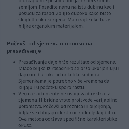
tla. Napunite posudu obogaćenom vrtnom
zemljom. Posadite nanu na istu dubinu kao i
posudu za rasad. Zalijte duboko kako biste
slegli tlo oko korijena. Malčirajte oko baze
biljke organskim materijalom.
Počevši od sjemena u odnosu na
presađivanje
Presađivanje daje brže rezultate od sjemena.
Mlade biljke iz rasadnika se brzo ukorjenjuju i
daju urod u roku od nekoliko sedmica.
Sjemenkama je potrebno više vremena da
klijaju i u početku sporo rastu.
Većina sorti mente ne uspijeva direktno iz
sjemena. Hibridne vrste proizvode varijabilno
potomstvo. Počevši od reznica ili dijeljenja,
biljke se dobijaju identično roditeljskoj biljci.
Ova metoda održava specifične karakteristike
okusa.