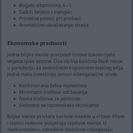
Bogato vitaminima A i C
Sadrži željezo i mangan
Prirodna pomoć pri probavi
Aromatično ublažavanje stresa
Ekonomske prednosti
Jedna biljka mente proizvodi listove tokom cijele
vegetacijske sezone. Ova obilna količina štedi novac
u poređenju sa sedmičnom kupovinom svježeg bilja.
Jedna mala investicija donosi višemjesečne urode.
Kontinuirana žetva mjesecima
Minimalni troškovi održavanja
Nema troškova za pesticide
Slobodno se razmnožava reznicama
Biljke mente privlače korisne insekte u vrtove. Pčele
i leptiri redovno posjećuju cvjetove mente. U
međuvremenu, određene štetočine izbjegavaju