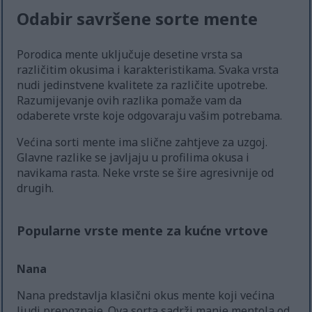
Odabir savršene sorte mente
Porodica mente uključuje desetine vrsta sa
različitim okusima i karakteristikama. Svaka vrsta
nudi jedinstvene kvalitete za različite upotrebe.
Razumijevanje ovih razlika pomaže vam da
odaberete vrste koje odgovaraju vašim potrebama.
Većina sorti mente ima slične zahtjeve za uzgoj.
Glavne razlike se javljaju u profilima okusa i
navikama rasta. Neke vrste se šire agresivnije od
drugih.
Popularne vrste mente za kućne vrtove
Nana
Nana predstavlja klasični okus mente koji većina
ljudi prepoznaje. Ova sorta sadrži manje mentola od