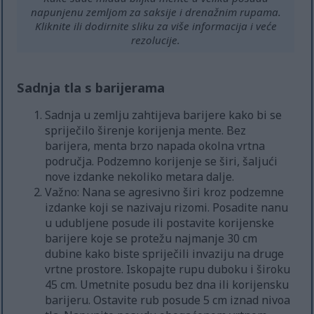
napunjenu zemljom za saksije i drenažnim rupama.
Kliknite ili dodirnite sliku za više informacija i veće
rezolucije.
Sadnja tla s barijerama
Sadnja u zemlju zahtijeva barijere kako bi se
spriječilo širenje korijenja mente. Bez
barijera, menta brzo napada okolna vrtna
područja. Podzemno korijenje se širi, šaljući
nove izdanke nekoliko metara dalje.
Važno: Nana se agresivno širi kroz podzemne
izdanke koji se nazivaju rizomi. Posadite nanu
u udubljene posude ili postavite korijenske
barijere koje se protežu najmanje 30 cm
dubine kako biste spriječili invaziju na druge
vrtne prostore. Iskopajte rupu duboku i široku
45 cm. Umetnite posudu bez dna ili korijensku
barijeru. Ostavite rub posude 5 cm iznad nivoa