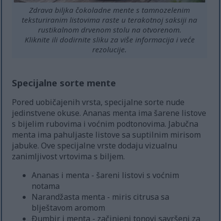
Zdrava biljka čokoladne mente s tamnozelenim
teksturiranim listovima raste u terakotnoj saksiji na
rustikalnom drvenom stolu na otvorenom.
Kliknite ili dodirnite sliku za više informacija i veće
rezolucije.
Specijalne sorte mente
Pored uobičajenih vrsta, specijalne sorte nude
jedinstvene okuse. Ananas menta ima šarene listove
s bijelim rubovima i voćnim podtonovima. Jabučna
menta ima pahuljaste listove sa suptilnim mirisom
jabuke. Ove specijalne vrste dodaju vizualnu
zanimljivost vrtovima s biljem.
Ananas i menta - šareni listovi s voćnim
notama
Narandžasta menta - miris citrusa sa
blještavom aromom
Đumbir i menta - začinjeni tonovi savršeni za