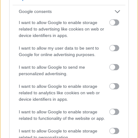
vegetacijske sezone. Tlo treba ostati ravnomjerno
Google consents
vlažno, ali nikada prenatopljeno. Redovno
zalijevanje sprječava stres i održava proizvodnju
I want to allow Google to enable storage
nježnih listova.
related to advertising like cookies on web or
device identifiers in apps.
Provjerite vlažnost tla tako što ćete prst umetnuti u
zemlju 2,5 cm duboko. Zalijevajte kada se gornji sloj
I want to allow my user data to be sent to
osuši. Biljke u saksijama trebaju češće zalijevanje
Google for online advertising purposes.
nego vrtne biljke. Tokom ljetnih vrućina,
svakodnevno zalijevanje može biti neophodno.
I want to allow Google to send me
personalized advertising.
Upozorenje o zalijevanju: Prekomjerno zalijevanje
uzrokuje truljenje korijena i žutilo lišća. Osigurajte
I want to allow Google to enable storage
da saksije imaju drenažne otvore. Nikada ne
related to analytics like cookies on web or
ostavljajte biljke u stajaćoj vodi duži period.
device identifiers in apps.
I want to allow Google to enable storage
Temperatura i klima
related to functionality of the website or app.
Nana podnosi širok raspon temperatura. Biljka
I want to allow Google to enable storage
aktivno raste između 10°C i 22°C. Preživljava lagane
related to personalization.