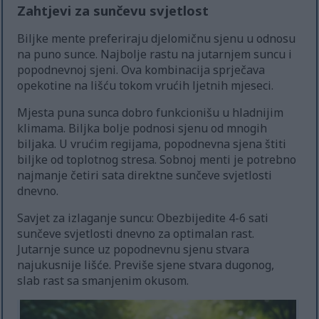
Zahtjevi za sunčevu svjetlost
Biljke mente preferiraju djelomičnu sjenu u odnosu
na puno sunce. Najbolje rastu na jutarnjem suncu i
popodnevnoj sjeni. Ova kombinacija sprječava
opekotine na lišću tokom vrućih ljetnih mjeseci.
Mjesta puna sunca dobro funkcionišu u hladnijim
klimama. Biljka bolje podnosi sjenu od mnogih
biljaka. U vrućim regijama, popodnevna sjena štiti
biljke od toplotnog stresa. Sobnoj menti je potrebno
najmanje četiri sata direktne sunčeve svjetlosti
dnevno.
Savjet za izlaganje suncu: Obezbijedite 4-6 sati
sunčeve svjetlosti dnevno za optimalan rast.
Jutarnje sunce uz popodnevnu sjenu stvara
najukusnije lišće. Previše sjene stvara dugonog,
slab rast sa smanjenim okusom.