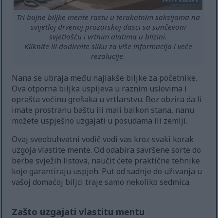
Tri bujne biljke mente rastu u terakotnim saksijama na
svijetloj drvenoj prozorskoj dasci sa sunčevom
svjetlošću i vrtnim alatima u blizini.
Kliknite ili dodirnite sliku za više informacija i veće
rezolucije.
Nana se ubraja među najlakše biljke za početnike.
Ova otporna biljka uspijeva u raznim uslovima i
oprašta većinu grešaka u vrtlarstvu. Bez obzira da li
imate prostranu baštu ili mali balkon stana, nanu
možete uspješno uzgajati u posudama ili zemlji.
Ovaj sveobuhvatni vodič vodi vas kroz svaki korak
uzgoja vlastite mente. Od odabira savršene sorte do
berbe svježih listova, naučit ćete praktične tehnike
koje garantiraju uspjeh. Put od sadnje do uživanja u
vašoj domaćoj biljci traje samo nekoliko sedmica.
Zašto uzgajati vlastitu mentu