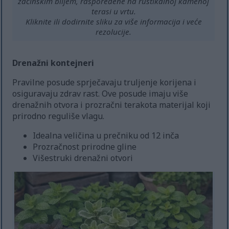
začinskim biljem, raspoređene na rustikalnoj kamenoj
terasi u vrtu.
Kliknite ili dodirnite sliku za više informacija i veće
rezolucije.
Drenažni kontejneri
Pravilne posude sprječavaju truljenje korijena i
osiguravaju zdrav rast. Ove posude imaju više
drenažnih otvora i prozračni terakota materijal koji
prirodno reguliše vlagu.
Idealna veličina u prečniku od 12 inča
Prozračnost prirodne gline
Višestruki drenažni otvori