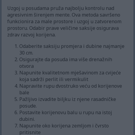
Uzgoj u posudama pruža najbolju kontrolu nad
agresivnim širenjem mente. Ova metoda savršeno
funkcionira za male prostore i uzgoj u zatvorenom
prostoru. Odabir prave veličine saksije osigurava
zdrav razvoj korijena.
Odaberite saksiju promjera i dubine najmanje
30 cm.
Osigurajte da posuda ima više drenažnih
otvora
Napunite kvalitetnom mješavinom za cvijeće
koja sadrži perlit ili vermikulit
Napravite rupu dvostruko veću od korijenove
bale
Pažljivo izvadite biljku iz njene rasadničke
posude.
Postavite korijenovu balu u rupu na istoj
dubini.
Napunite oko korijena zemljom i čvrsto
pritisnite