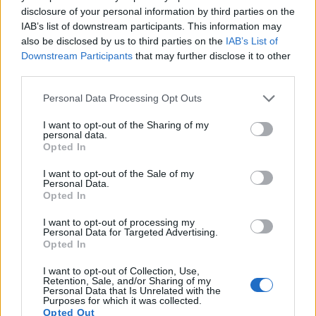
drenažom. Biljka podnosi različite vrste tla, ali
disclosure of your personal information by third parties on the
najbolje raste u blago kiselim do neutralnim
IAB’s list of downstream participants. This information may
uvjetima. Raspon pH vrijednosti između 6,0 i 7,0
also be disclosed by us to third parties on the
IAB’s List of
podržava zdrav razvoj.
Downstream Participants
that may further disclose it to other
third parties.
Tlo treba sadržavati organsku materiju poput
komposta ili starog stajskog gnojiva. Ovi dodaci
Please note that this website/app uses one or more Google
Personal Data Processing Opt Outs
poboljšavaju drenažu, a istovremeno zadržavaju
services and may gather and store information including but
vlagu. Teškim glinovitim tlima koristi dodatak
not limited to your visit or usage behaviour. You may click to
I want to opt-out of the Sharing of my
personal data.
pijeska ili perlita. Pjeskovitim tlima je potreban
grant or deny consent to Google and its third-party tags to
Opted In
dodatni kompost za zadržavanje vode.
use your data for below specified purposes in below Google
consent section.
I want to opt-out of the Sale of my
Dobro drenirana mješavina za sadnice u
Personal Data.
Opted In
posudama
Bogato vrtno tlo obogaćeno kompostom
I want to opt-out of processing my
Konstantna vlažnost bez preplavljivanja
Personal Data for Targeted Advertising.
PH nivo između 6,0-7,0
Opted In
I want to opt-out of Collection, Use,
Retention, Sale, and/or Sharing of my
Potrebe za vodom
Personal Data that Is Unrelated with the
Purposes for which it was collected.
Opted Out
Nana zahtijeva konstantnu vlagu tokom cijele