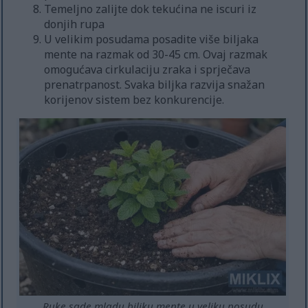
Temeljno zalijte dok tekućina ne iscuri iz
donjih rupa
U velikim posudama posadite više biljaka
mente na razmak od 30-45 cm. Ovaj razmak
omogućava cirkulaciju zraka i sprječava
prenatrpanost. Svaka biljka razvija snažan
korijenov sistem bez konkurencije.
Ruke sade mladu biljku mente u veliku posudu