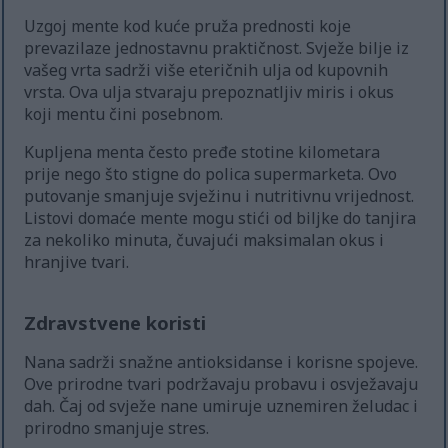
Uzgoj mente kod kuće pruža prednosti koje
prevazilaze jednostavnu praktičnost. Svježe bilje iz
vašeg vrta sadrži više eteričnih ulja od kupovnih
vrsta. Ova ulja stvaraju prepoznatljiv miris i okus
koji mentu čini posebnom.
Kupljena menta često pređe stotine kilometara
prije nego što stigne do polica supermarketa. Ovo
putovanje smanjuje svježinu i nutritivnu vrijednost.
Listovi domaće mente mogu stići od biljke do tanjira
za nekoliko minuta, čuvajući maksimalan okus i
hranjive tvari.
Zdravstvene koristi
Nana sadrži snažne antioksidanse i korisne spojeve.
Ove prirodne tvari podržavaju probavu i osvježavaju
dah. Čaj od svježe nane umiruje uznemiren želudac i
prirodno smanjuje stres.