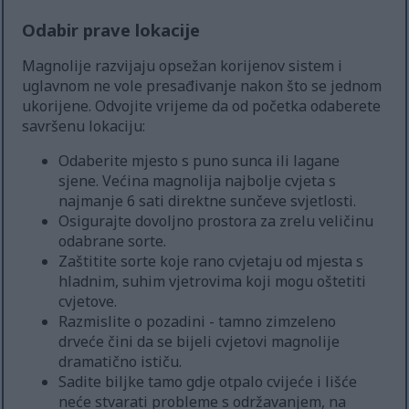
Odabir prave lokacije
Magnolije razvijaju opsežan korijenov sistem i
uglavnom ne vole presađivanje nakon što se jednom
ukorijene. Odvojite vrijeme da od početka odaberete
savršenu lokaciju:
Odaberite mjesto s puno sunca ili lagane
sjene. Većina magnolija najbolje cvjeta s
najmanje 6 sati direktne sunčeve svjetlosti.
Osigurajte dovoljno prostora za zrelu veličinu
odabrane sorte.
Zaštitite sorte koje rano cvjetaju od mjesta s
hladnim, suhim vjetrovima koji mogu oštetiti
cvjetove.
Razmislite o pozadini - tamno zimzeleno
drveće čini da se bijeli cvjetovi magnolije
dramatično ističu.
Sadite biljke tamo gdje otpalo cvijeće i lišće
neće stvarati probleme s održavanjem, na