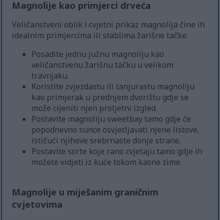
Magnolije kao primjerci drveća
Veličanstveni oblik i cvjetni prikaz magnolija čine ih
idealnim primjercima ili stablima žarišne tačke:
Posadite jednu južnu magnoliju kao
veličanstvenu žarišnu tačku u velikom
travnjaku.
Koristite zvjezdastu ili tanjurastu magnoliju
kao primjerak u prednjem dvorištu gdje se
može cijeniti njen proljetni izgled.
Postavite magnoliju sweetbay tamo gdje će
popodnevno sunce osvjetljavati njene listove,
ističući njihove srebrnaste donje strane.
Postavite sorte koje rano cvjetaju tamo gdje ih
možete vidjeti iz kuće tokom kasne zime.
Magnolije u miješanim graničnim
cvjetovima