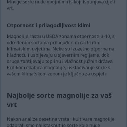
Mnoge sorte nude opojni miris koji ispunjava cijeli
vrt.
Otpornost i prilagodljivost klimi
Magnolije rastu u USDA zonama otpornosti 3-10, s
određenim sortama prilagođenim različitim
klimatskim uvjetima. Neke su izuzetno otporne na
hladnoću i uspijevaju u sjevernim regijama, dok
druge zahtijevaju toplinu i vlažnost južnih država.
Prilikom odabira magnolije, usklađivanje sorte s
vašom klimatskom zonom je ključno za uspjeh.
Najbolje sorte magnolije za vaš
vrt
Nakon analize desetina vrsta i kultivara magnolije,
odabrali smo najistaknutije sorte koje nude