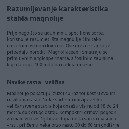
Razumijevanje karakteristika
stabla magnolije
Prije nego što se udubimo u specifične sorte,
korisno je razumjeti šta magnolije čini tako
izuzetnim vrtnim drvećem. Ove drevne cvjetnice
pripadaju porodici Magnoliaceae i smatraju se
primitivnim angiospermama, s fosilnim zapisima
koji datiraju 100 miliona godina unazad.
Navike rasta i veličina
Magnolije pokazuju izuzetnu raznolikost u svojim
navikama rasta. Neke sorte formiraju velika,
veličanstvena stabla koja dosežu visinu od 18 do 24
metra, dok druge ostaju kompaktni grmovi pogodni
za male vrtove. Njihova stopa rasta varira ovisno o
vrsti, pri čemu neke brzo rastu 30 do 60 cm godišnje,