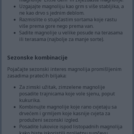
Uzgajajte magnoliju kao grm s više stabljika, a
ne kao drvo s jednim deblom.
Razmislite o stupčastim sortama koje rastu
više prema gore nego prema van.
Sadite magnolije u velike posude na terasama
ili terasama (najbolje za manje sorte).
Sezonske kombinacije
Pojačajte sezonski interes magnolija promišljenim
zasadima pratećih biljaka:
Za zimski užitak, zimzelene magnolije
posadite trajnicama koje vole sjenu, poput
kukurika.
Kombinujte magnolije koje rano cvjetaju sa
drvećem i grmljem koje kasnije cvjeta za
produženi sezonski izgled.
Posadite lukovice ispod listopadnih magnolija
kako biste iskoristili proljetnu sunčevu