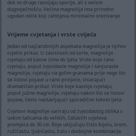
dok se druge razvijaju sporije, ali s većom
dugovječnošću. Većina magnolija ima prirodno
ugodan oblik koji zahtijeva minimalno orezivanje.
Vrijeme cvjetanja i vrste cvijeća
Jedan od najčarobnijih aspekata magnolija je njihov
cvjetni prikaz. U zavisnosti od sorte, magnolije
cvjetaju od kasne zime do ljeta. Vrste koje rano
cvjetaju, poput zvjezdaste magnolije i tanjuraste
magnolije, cvjetaju na golim granama prije nego što
se listovi pojave u rano proljeće, stvarajući
dramatičan prikaz. Vrste koje kasnije cvjetaju,
poput južne magnolije, cvjetaju nakon što se listovi
pojave, često nastavljajući sporadično tokom ljeta.
Cvjetovi magnolije variraju od zvjezdastog oblika s
uskim laticama do velikih, čašastih cvjetova
promjera do 30 cm. Boje uključuju čisto bijelu, krem,
ružičastu, ljubičastu, žutu i dvobojne kombinacije.