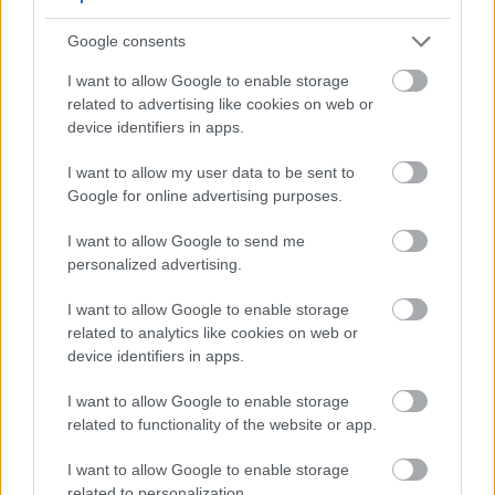
Zone otpornosti: 3-8
Uslovi uzgoja: Puno sunce do djelomične sjene;
Google consents
vlažno, dobro drenirano tlo
Posebne karakteristike: Ekstremna otpornost
I want to allow Google to enable storage
na hladnoću, atraktivan piramidalni oblik
related to advertising like cookies on web or
device identifiers in apps.
Nekoliko hibrida sa žutim cvjetovima razvijeno je
koristeći magnoliju krastavca kao roditeljsku sortu,
I want to allow my user data to be sent to
uključujući 'Butterflies', 'Yellow Bird' i 'Gold Star',
Google for online advertising purposes.
koji kombiniraju otpornost na hladnoću sa življim
cvjetovima.
I want to allow Google to send me
personalized advertising.
I want to allow Google to enable storage
related to analytics like cookies on web or
device identifiers in apps.
I want to allow Google to enable storage
related to functionality of the website or app.
I want to allow Google to enable storage
related to personalization.