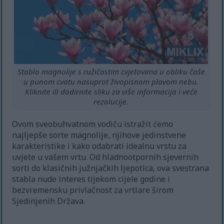
Stablo magnolije s ružičastim cvjetovima u obliku čaše
u punom cvatu nasuprot živopisnom plavom nebu.
Kliknite ili dodirnite sliku za više informacija i veće
rezolucije.
Ovom sveobuhvatnom vodiču istražit ćemo
najljepše sorte magnolije, njihove jedinstvene
karakteristike i kako odabrati idealnu vrstu za
uvjete u vašem vrtu. Od hladnootpornih sjevernih
sorti do klasičnih južnjačkih ljepotica, ova svestrana
stabla nude interes tijekom cijele godine i
bezvremensku privlačnost za vrtlare širom
Sjedinjenih Država.