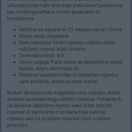
višestabljično malo drvo koje prekrasno funkcionira
kao središnja tačka u vrtnim gredicama ili
travnjacima.
Veličina za odrasle: 6-7,5 metara visine i širine
Stopa rasta: Umjerena
Opis cvjetanja: Veliki cvjetovi u obliku čaše,
ružičasti izvana, bijeli iznutra
Zone otpornosti: 4-9
Uslovi uzgoja: Puno sunce do djelomične sjene;
vlažno, dobro drenirano tlo
Posebne karakteristike: Dramatičan izgled u
rano proljeće, dobar za male vrtove
Budući da tanjiraste magnolije rano cvjetaju, kasni
mrazevi ponekad mogu oštetiti cvjetove. Posadite ih
na donekle zaštićeno mjesto kako biste zaštitili
cvjetove ili razmislite o sortama koje kasnije
cvjetaju ako su proljetni mrazevi česti u vašem
području.