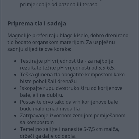
primjer dalje od bazena ili terasa.
Priprema tla i sadnja
Magnolije preferiraju blago kiselo, dobro drenirano
tlo bogato organskom materijom. Za uspješnu
sadnju slijedite ove korake:
Testirajte pH vrijednost tla - za najbolje
rezultate težite pH vrijednosti od 5,5-6,5.
Teška glinena tla obogatite kompostom kako
biste poboljšali drenažu.
Iskopajte rupu dvostruko širu od korijenove
bale, ali ne dublju.
Postavite drvo tako da vrh korijenove bale
bude malo iznad nivoa tla.
Zatrpavanje izvornom zemljom pomiješanom
sa kompostom.
Temeljno zalijte i nanesite 5-7,5 cm malča,
držeći ga dalje od debla.