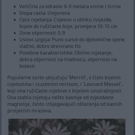
Veličina za odrasle: 6-9 metara visine i širine
Stopa rasta: Umjerena
Opis cvjetanja: Cvjetovi u obliku zvijezde,
bijele do ružičaste boje, promjera 10-15 cm
Zone otpornosti: 5-9
Uslovi uzgoja: Puno sunce do djelomične sjene;
vlažno, dobro drenirano tlo
Posebne karakteristike: Obilno cvjetanje,
dobra otpornost na hladnoću, otpornost na
bolesti
Popularne sorte uključuju 'Merrill', s čisto bijelim
cvjetovima i izuzetnim mirisom, i 'Leonard Messel',
koji ima ružičaste cvjetove s bijelom unutrašnjosti.
Ova stabla cvjetaju nešto kasnije od zvjezdaste
magnolije, često izbjegavajući oštećenja od kasnih
proljetnih mrazeva.