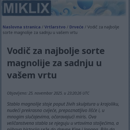
Naslovna stranica
/
Vrtlarstvo
/
Drveće
/ Vodič za najbolje
sorte magnolije za sadnju u vašem vrtu
Vodič za najbolje sorte
magnolije za sadnju u
vašem vrtu
Objavljeno: 25. novembar 2025. u 23:20:26 UTC
Stabla magnolije stoje poput živih skulptura u krajoliku,
nudeći prekrasno cvijeće, prepoznatljivo lišće i, u
mnogim slučajevima, očaravajući miris. Ova
veličanstvena stabla se njeguju u vrtovima stoljećima, a
njihova historija seže do drevne Kine i Japana. Bilo da