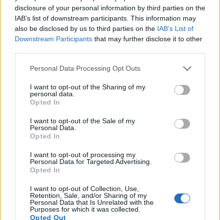
pokazuju srebrnastu donju stranu.
disclosure of your personal information by third parties on the
Kliknite ili dodirnite sliku za više informacija i veće
IAB’s list of downstream participants. This information may
rezolucije.
also be disclosed by us to third parties on the
IAB’s List of
Downstream Participants
that may further disclose it to other
third parties.
Krastavac magnolija (Magnolia acuminata)
Please note that this website/app uses one or more Google
Personal Data Processing Opt Outs
Magnolija krastavac je najotpornija na hladnoću od
services and may gather and store information including but
svih magnolija, što je čini odličnim izborom za
not limited to your visit or usage behaviour. You may click to
I want to opt-out of the Sharing of my
sjeverne vrtove. Ovo impresivno autohtono drvo
personal data.
grant or deny consent to Google and its third-party tags to
Opted In
dobilo je ime po plodovima u obliku krastavca koji
use your data for below specified purposes in below Google
slijede njegove žućkastozelene cvjetove. Iako su
consent section.
I want to opt-out of the Sale of my
cvjetovi manje upadljivi od drugih magnolija, ova
Personal Data.
vrsta predstavlja odlično drvo za sjenu s lijepim
Opted In
piramidalnim oblikom.
I want to opt-out of processing my
Personal Data for Targeted Advertising.
Veličina odrasle osobe: 18-24 metra visine, 9-
Opted In
12 metara širine
Stopa rasta: Umjerena do brza
I want to opt-out of Collection, Use,
Retention, Sale, and/or Sharing of my
Opis cvjetanja: Žućkasto-zeleni cvjetovi u
Personal Data that Is Unrelated with the
obliku tulipana, dugi 5-7,5 cm
Purposes for which it was collected.
Opted Out