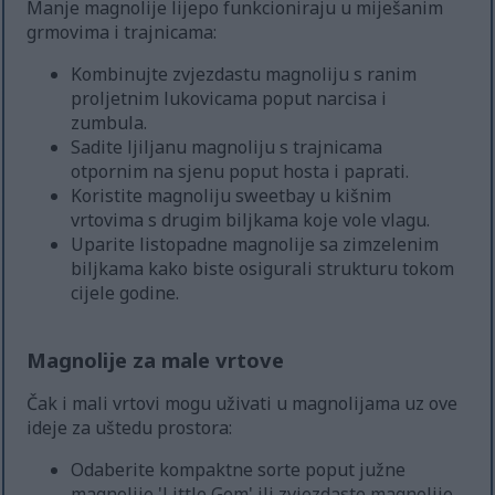
Manje magnolije lijepo funkcioniraju u miješanim
grmovima i trajnicama:
Kombinujte zvjezdastu magnoliju s ranim
proljetnim lukovicama poput narcisa i
zumbula.
Sadite ljiljanu magnoliju s trajnicama
otpornim na sjenu poput hosta i paprati.
Koristite magnoliju sweetbay u kišnim
vrtovima s drugim biljkama koje vole vlagu.
Uparite listopadne magnolije sa zimzelenim
biljkama kako biste osigurali strukturu tokom
cijele godine.
Magnolije za male vrtove
Čak i mali vrtovi mogu uživati u magnolijama uz ove
ideje za uštedu prostora:
Odaberite kompaktne sorte poput južne
magnolije 'Little Gem' ili zvjezdaste magnolije.