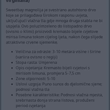
virginiana)
Sweetbay magnolija je svestrano autohtono drvo
koje se prilagođava širokom rasponu uvjeta,
uključujući vlažna tla gdje mnoga druga stabla ne bi
uspjela. Ovo poluzimzeleno do listopadno drvo
(ovisno o klimi) proizvodi kremasto bijele cvjetove
mirisa limuna tokom cijelog ljeta, nakon čega slijede
atraktivne crvene sjemenke.
Veličina za odrasle: 3-10 metara visine i širine
(variira ovisno o regiji)
Stopa rasta: Umjerena
Opis cvjetanja: Kremasto bijeli cvjetovi s
mirisom limuna, promjera 5-7,5 cm
Zone otpornosti: 5-10
Uslovi uzgoja: Puno sunce do djelomične sjene;
podnosi vlažna tla
Posebne karakteristike: Podnosi vlažna mjesta,
srebrnasta donja strana listova, produženi
period cvjetanja