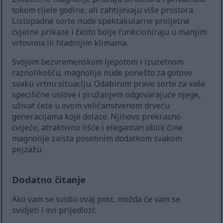
tokom cijele godine, ali zahtijevaju više prostora.
Listopadne sorte nude spektakularne proljetne
cvjetne prikaze i često bolje funkcioniraju u manjim
vrtovima ili hladnijim klimama.
Svojom bezvremenskom ljepotom i izuzetnom
raznolikošću, magnolije nude ponešto za gotovo
svaku vrtnu situaciju. Odabirom prave sorte za vaše
specifične uslove i pružanjem odgovarajuće njege,
uživat ćete u ovom veličanstvenom drveću
generacijama koje dolaze. Njihovo prekrasno
cvijeće, atraktivno lišće i elegantan oblik čine
magnolije zaista posebnim dodatkom svakom
pejzažu.
Dodatno čitanje
Ako vam se svidio ovaj post, možda će vam se
svidjeti i ovi prijedlozi: