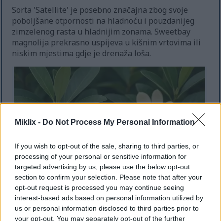
Sorta 'Satellite' je posebno značajna zbog svoje
poboljšane otpornosti na hladnoću i pouzdanijeg
zimzelenog rasta u hladnijim zonama. Sweetbay
magnolija prekrasno uspijeva u kišnim vrtovima ili
niskim mjestima gdje je drenaža loša.
Miklix -
Do Not Process My Personal Information
If you wish to opt-out of the sale, sharing to third parties, or
processing of your personal or sensitive information for
targeted advertising by us, please use the below opt-out
section to confirm your selection. Please note that after your
opt-out request is processed you may continue seeing
interest-based ads based on personal information utilized by
Krupni plan stabla magnolije Sweetbay s kremasto
us or personal information disclosed to third parties prior to
bijelim cvjetovima i sjajnim zelenim listovima koji
your opt-out. You may separately opt-out of the further