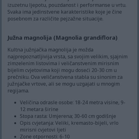
izuzetnu ljepotu, pouzdanost i performanse u vrtu.
Svaka ima jedinstvene karakteristike koje je čine
posebnom za različite pejzažne situacije.
Južna magnolija (Magnolia grandiflora)
Kultna južnjačka magnolija je možda
najprepoznatljivija vrsta, sa svojim velikim, sjajnim
zimzelenim listovima i veličanstvenim mirisnim
bijelim cvjetovima koji mogu doseći 20-30 cm u
prečniku. Ova veličanstvena stabla su sinonim za
južnjačke vrtove, ali se mogu uzgajati u mnogim
regijama.
Veličina odrasle osobe: 18-24 metra visine, 9-
12 metara širine
Stopa rasta: Umjerena; 30-60 cm godišnje
Opis cvjetanja: Veliki, kremasto-bijeli, vrlo
mirisni cvjetovi ljeti
Zone otpornosti: 6-10