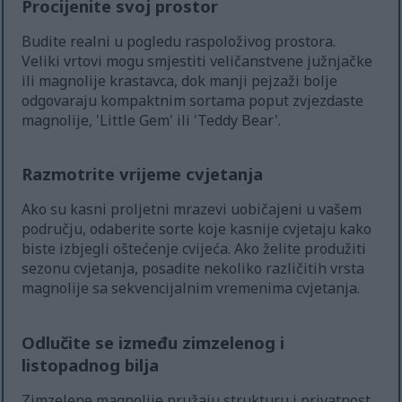
Procijenite svoj prostor
Budite realni u pogledu raspoloživog prostora.
Veliki vrtovi mogu smjestiti veličanstvene južnjačke
ili magnolije krastavca, dok manji pejzaži bolje
odgovaraju kompaktnim sortama poput zvjezdaste
magnolije, 'Little Gem' ili 'Teddy Bear'.
Razmotrite vrijeme cvjetanja
Ako su kasni proljetni mrazevi uobičajeni u vašem
području, odaberite sorte koje kasnije cvjetaju kako
biste izbjegli oštećenje cvijeća. Ako želite produžiti
sezonu cvjetanja, posadite nekoliko različitih vrsta
magnolije sa sekvencijalnim vremenima cvjetanja.
Odlučite se između zimzelenog i
listopadnog bilja
Zimzelene magnolije pružaju strukturu i privatnost