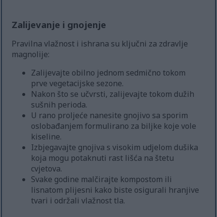
Zalijevanje i gnojenje
Pravilna vlažnost i ishrana su ključni za zdravlje
magnolije:
Zalijevajte obilno jednom sedmično tokom
prve vegetacijske sezone.
Nakon što se učvrsti, zalijevajte tokom dužih
sušnih perioda.
U rano proljeće nanesite gnojivo sa sporim
oslobađanjem formulirano za biljke koje vole
kiseline.
Izbjegavajte gnojiva s visokim udjelom dušika
koja mogu potaknuti rast lišća na štetu
cvjetova.
Svake godine malčirajte kompostom ili
lisnatom plijesni kako biste osigurali hranjive
tvari i održali vlažnost tla.