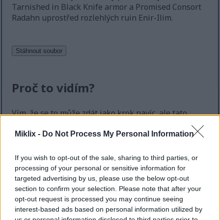
Tarnished in Black Knife armor a Promised Consort
Radahn uprostřed rozlehlých ruin Enir-Ilim.
Proč to vidím?
Vím, že se to může zdát jako krok navíc, ale tato
rychlá kontrola pomáhá udržet webové stránky
bezpečné, rychlé a dostupné pro všechny.
Miklix -
Do Not Process My Personal Information
Tento web nabízí vysoce kvalitní obrázky ke stažení
If you wish to opt-out of the sale, sharing to third parties, or
zdarma. Bohužel se automatické programy (často
processing of your personal or sensitive information for
nazývané "boti") někdy snaží stáhnout velké
targeted advertising by us, please use the below opt-out
množství souborů najednou. Na rozdíl od
section to confirm your selection. Please note that after your
skutečných návštěvníků mohou tyto programy
opt-out request is processed you may continue seeing
během několika minut požádat o stovky nebo
interest-based ads based on personal information utilized by
dokonce tisíce velkých souborů.
us or personal information disclosed to third parties prior to