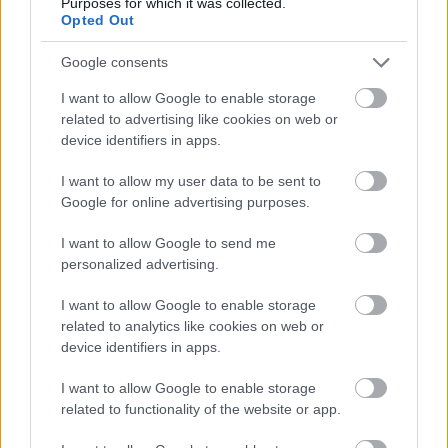
zabráníte zneužití, které by mohlo narušit
Purposes for which it was collected.
Opted Out
chod webu
zachováte spravedlivé podmínky pro všechny
Google consents
uživatele
I want to allow Google to enable storage
Velmi si vážím vaší trpělivosti :-) Tento malý krok
related to advertising like cookies on web or
pomáhá i nadále poskytovat vysoce kvalitní obsah a
device identifiers in apps.
zároveň udržovat bezproblémový chod webu pro
všechny :-)
I want to allow my user data to be sent to
Google for online advertising purposes.
Dlouhá verze
I want to allow Google to send me
personalized advertising.
Rád bych vám vysvětlil, proč je tento krok nezbytný.
I want to allow Google to enable storage
Tyto webové stránky poskytují vysoce kvalitní
related to analytics like cookies on web or
obrázky, které jsou určeny pro skutečné lidi. Na
device identifiers in apps.
internetu bohužel existují automatizované nástroje
určené ke kopírování webových stránek, které velmi
I want to allow Google to enable storage
rychle stahují velké množství obsahu. Tyto nástroje
related to functionality of the website or app.
si mohou vyžádat stovky nebo dokonce tisíce velkých
souborů v krátkém časovém úseku - mnohem více,