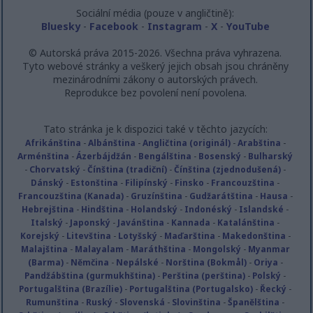
Sociální média (pouze v angličtině):
Bluesky
-
Facebook
-
Instagram
-
X
-
YouTube
© Autorská práva 2015-2026. Všechna práva vyhrazena.
Tyto webové stránky a veškerý jejich obsah jsou chráněny
mezinárodními zákony o autorských právech.
Reprodukce bez povolení není povolena.
Tato stránka je k dispozici také v těchto jazycích:
Afrikánština
-
Albánština
-
Angličtina (originál)
-
Arabština
-
Arménština
-
Ázerbájdžán
-
Bengálština
-
Bosenský
-
Bulharský
-
Chorvatský
-
Čínština (tradiční)
-
Čínština (zjednodušená)
-
Dánský
-
Estonština
-
Filipínský
-
Finsko
-
Francouzština
-
Francouzština (Kanada)
-
Gruzínština
-
Gudžarátština
-
Hausa
-
Hebrejština
-
Hindština
-
Holandský
-
Indonéský
-
Islandské
-
Italský
-
Japonský
-
Javánština
-
Kannada
-
Katalánština
-
Korejský
-
Litevština
-
Lotyšský
-
Maďarština
-
Makedonština
-
Malajština
-
Malayalam
-
Maráthština
-
Mongolský
-
Myanmar
(Barma)
-
Němčina
-
Nepálské
-
Norština (Bokmål)
-
Oriya
-
Pandžábština (gurmukhština)
-
Perština (perština)
-
Polský
-
Portugalština (Brazílie)
-
Portugalština (Portugalsko)
-
Řecký
-
Rumunština
-
Ruský
-
Slovenská
-
Slovinština
-
Španělština
-