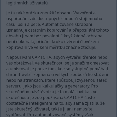
legitimních uživatelů.
Je tu také otázka zneužití obsahu. Vytvoření a
uspořádání zde dostupných souborů stojí mnoho
času, úsilí a péče. Automatizované škrabání
usnadňuje ostatním kopírování a přeposílání tohoto
obsahu jinam bez povolení. I když žádná ochrana
není dokonalá, přidání kroku ověření člověkem
kopírování ve velkém měřítku značně ztěžuje.
Nepoužívám CAPTCHA, abych vytvářel třenice nebo
vás obtěžoval. Ve skutečnosti se je snažím omezovat
a umisťovat je pouze tam, kde smysluplně pomáhají
chránit web - zejména u velkých souborů ke stažení
nebo na stránkách, které způsobují zvýšenou zátěž
serveru, jako jsou kalkulačky a generátory. Pro
skutečného návštěvníka je to malá chvilka - ve
skutečnosti je zde používaná CAPTCHA často
dostatečně inteligentní na to, aby sama zjistila, že
jste skutečný uživatel, takže ji ani nemusíte
vyplňovat. Pro automatizované systémy však