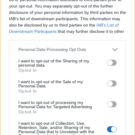
your opt-out. You may separately opt-out of the further
Když se to stane, může to způsobit skutečné
disclosure of your personal information by third parties on the
problémy:
IAB’s list of downstream participants. This information may
also be disclosed by us to third parties on the
IAB’s List of
Zpomalení stahování pro všechny
Downstream Participants
that may further disclose it to other
Vyšší náklady na server, které prodražují
third parties.
provoz webu.
Dočasné výpadky nebo chyby
Please note that this website/app uses one or more Google
Personal Data Processing Opt Outs
Kopírování a opětovné publikování obsahu bez
services and may gather and store information including but
povolení.
not limited to your visit or usage behaviour. You may click to
I want to opt-out of the Sharing of my
personal data.
grant or deny consent to Google and its third-party tags to
Opted In
Tato jednoduchá kontrola pomáhá zajistit, že o
use your data for below specified purposes in below Google
stahování žádají skuteční lidé - nikoli
consent section.
I want to opt-out of the Sale of my
automatizované systémy, které shromažďují velké
Personal Data.
Opted In
množství obsahu.
I want to opt-out of processing my
Její provedení zabere jen chvilku, ale má velký
Personal Data for Targeted Advertising.
význam. Potvrzením, že jste člověk, pomáháte:
Opted In
rychlost a spolehlivost stahování
I want to opt-out of Collection, Use,
Retention, Sale, and/or Sharing of my
chráníte obrázky a zdroje
Personal Data that Is Unrelated with the