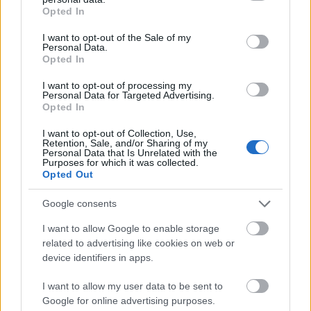
grant or deny consent to Google and its third-party tags to
Fight
Opted In
use your data for below specified purposes in below Google
Publikováno v
Dark Souls III
5. března 2025 v 22:04:35 UTC
consent section.
I want to opt-out of the Sale of my
Otrokářský rytíř Gael je koncovým bossem DLC
Personal Data.
The Ringed City, ale je to také on, kdo vás na
Opted In
celou tuto zbloudilou cestu dostal, protože je to
I want to opt-out of processing my
on, kdo vás dostane do Malovaného světa
Personal Data for Targeted Advertising.
Ariandel, když se s ním setkáte v Očišťující kapli.
Opted In
Více informací...
I want to opt-out of Collection, Use,
Dark Souls III: Halflight, Spear of the
Retention, Sale, and/or Sharing of my
Personal Data that Is Unrelated with the
Church Boss Fight
Purposes for which it was collected.
Opted Out
Publikováno v
Dark Souls III
5. března 2025 v 22:04:29 UTC
V tomto videu vám ukážu, jak zabít bosse jménem
Google consents
Halflight Spear of the Church v DLC The Ringed
City pro Dark Souls III. S tímto bossem se setkáte
I want to allow Google to enable storage
uvnitř kostela na vrcholu kopce poté, co se
related to advertising like cookies on web or
dostanete kolem velmi ošklivého Ringed Knighta
device identifiers in apps.
s dvojitou zbraní, který stojí hned za rohem.
Více
informací...
I want to allow my user data to be sent to
Google for online advertising purposes.