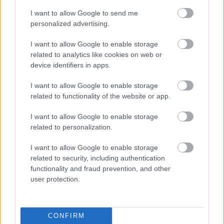
Další příspěvky...
I want to allow Google to send me
personalized advertising.
Elden Ring
I want to allow Google to enable storage
Elden Ring je akční hra na hrdiny z roku 2022,
related to analytics like cookies on web or
kterou vyvinula společnost FromSoftware. Jejím
device identifiers in apps.
režisérem je Hidetaka Miyazaki a o tvorbu světa se
postaral americký spisovatel fantasy George R. R.
I want to allow Google to enable storage
Martin. Mnohými je považována za duchovního
related to functionality of the website or app.
nástupce a evoluci série Dark Souls s otevřeným
I want to allow Google to enable storage
světem.
related to personalization.
Nejnovější příspěvky v této kategorii a jejích
I want to allow Google to enable storage
podkategoriích:
related to security, including authentication
functionality and fraud prevention, and other
Elden Ring: Promised Consort Radahn
user protection.
(Enir-Ilim) Boss Fight (SOTE)
Publikováno v
Elden Ring
21. dubna 2026 v 20:55:36 UTC
Zaslíbený choť Radahn je o úroveň výše než
CONFIRM
všichni ostatní bossové ve hře Shadow of the