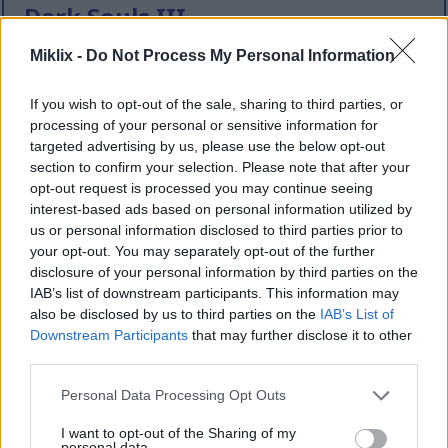
Dark Souls III
Dark Souls III je akční hra na hrdiny vyvinutá
Miklix -
Do Not Process My Personal Information
společností FromSoftware a vydaná společností
Bandai Namco Entertainment. Hra byla vydána v
If you wish to opt-out of the sale, sharing to third parties, or
roce 2016 a je třetím dílem kritiky oceňované série
processing of your personal or sensitive information for
Dark Souls.
targeted advertising by us, please use the below opt-out
section to confirm your selection. Please note that after your
Nejnovější příspěvky v této kategorii a jejích
opt-out request is processed you may continue seeing
podkategoriích:
interest-based ads based on personal information utilized by
us or personal information disclosed to third parties prior to
Dark Souls III: Soul of Cinder Boss Fight
your opt-out. You may separately opt-out of the further
Publikováno v
Dark Souls III
5. března 2025 v 22:04:41 UTC
disclosure of your personal information by third parties on the
Soul of Cinder je koncový boss hry Dark Souls III
IAB’s list of downstream participants. This information may
a ten, kterého budete muset zabít, abyste mohli
also be disclosed by us to third parties on the
IAB’s List of
hru spustit na vyšší obtížnosti, New Game Plus. S
Downstream Participants
that may further disclose it to other
ohledem na to může toto video obsahovat
third parties.
spoilery ke konci hry, takže na to pamatujte, než
Please note that this website/app uses one or more Google
Personal Data Processing Opt Outs
se na video podíváte až do konce.
Více informací...
services and may gather and store information including but
not limited to your visit or usage behaviour. You may click to
I want to opt-out of the Sharing of my
Dark Souls III: Slave Knight Gael Boss
personal data.