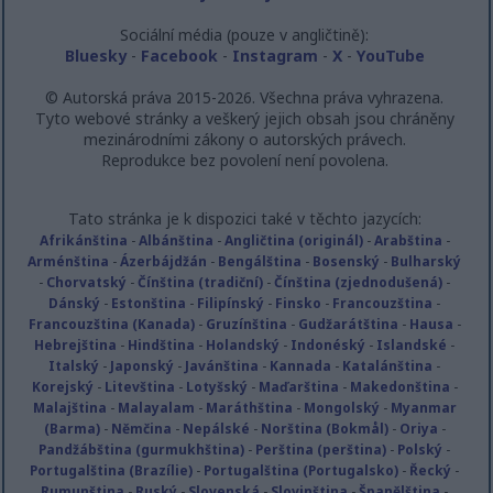
Sociální média (pouze v angličtině):
Bluesky
-
Facebook
-
Instagram
-
X
-
YouTube
© Autorská práva 2015-2026. Všechna práva vyhrazena.
Tyto webové stránky a veškerý jejich obsah jsou chráněny
mezinárodními zákony o autorských právech.
Reprodukce bez povolení není povolena.
Tato stránka je k dispozici také v těchto jazycích:
Afrikánština
-
Albánština
-
Angličtina (originál)
-
Arabština
-
Arménština
-
Ázerbájdžán
-
Bengálština
-
Bosenský
-
Bulharský
-
Chorvatský
-
Čínština (tradiční)
-
Čínština (zjednodušená)
-
Dánský
-
Estonština
-
Filipínský
-
Finsko
-
Francouzština
-
Francouzština (Kanada)
-
Gruzínština
-
Gudžarátština
-
Hausa
-
Hebrejština
-
Hindština
-
Holandský
-
Indonéský
-
Islandské
-
Italský
-
Japonský
-
Javánština
-
Kannada
-
Katalánština
-
Korejský
-
Litevština
-
Lotyšský
-
Maďarština
-
Makedonština
-
Malajština
-
Malayalam
-
Maráthština
-
Mongolský
-
Myanmar
(Barma)
-
Němčina
-
Nepálské
-
Norština (Bokmål)
-
Oriya
-
Pandžábština (gurmukhština)
-
Perština (perština)
-
Polský
-
Portugalština (Brazílie)
-
Portugalština (Portugalsko)
-
Řecký
-
Rumunština
-
Ruský
-
Slovenská
-
Slovinština
-
Španělština
-