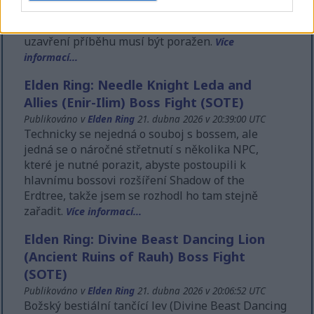
Erdtree, protože je považován za boha, nikoli za
poloboha. Je finálním bossem v expanzi a pro
uzavření příběhu musí být poražen.
Více
informací...
Elden Ring: Needle Knight Leda and
Allies (Enir-Ilim) Boss Fight (SOTE)
Publikováno v
Elden Ring
21. dubna 2026 v 20:39:00 UTC
Technicky se nejedná o souboj s bossem, ale
jedná se o náročné střetnutí s několika NPC,
které je nutné porazit, abyste postoupili k
hlavnímu bossovi rozšíření Shadow of the
Erdtree, takže jsem se rozhodl ho tam stejně
zařadit.
Více informací...
Elden Ring: Divine Beast Dancing Lion
(Ancient Ruins of Rauh) Boss Fight
(SOTE)
Publikováno v
Elden Ring
21. dubna 2026 v 20:06:52 UTC
Božský bestiální tančící lev (Divine Beast Dancing