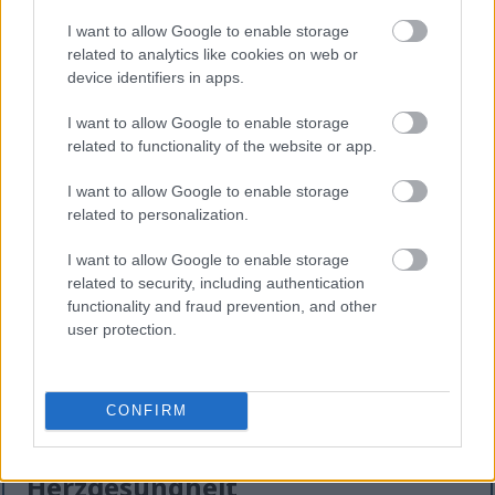
I want to allow Google to enable storage
Erste Studien deuten darauf hin, dass
related to analytics like cookies on web or
Bockshornklee den Appetit zügeln kann. Dies
device identifiers in apps.
könnte beim Abnehmen helfen. Der hohe
Ballaststoffgehalt von Bockshornklee kann dazu
I want to allow Google to enable storage
beitragen, dass man sich länger satt fühlt.
related to functionality of the website or app.
Dieses Sättigungsgefühl kann dazu führen, dass
I want to allow Google to enable storage
man weniger isst. Für alle, die abnehmen möchten,
related to personalization.
ist das sehr hilfreich.
I want to allow Google to enable storage
Dennoch sind weitere Forschungen nötig, um diese
related to security, including authentication
Ergebnisse zu bestätigen. Erkenntnisse darüber, wie
functionality and fraud prevention, and other
Bockshornklee den Appetit beeinflusst, könnten
user protection.
mehr über seine Vorteile bei der Gewichtskontrolle
aufzeigen.
CONFIRM
Cholesterin und Vorteile für die
Herzgesundheit