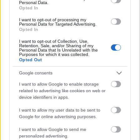
Studien ergaben, dass die Zugabe von
Personal Data.
Opted In
Bockshornkleesamenpulver zu Mahlzeiten den
Nüchternblutzuckerspiegel senken kann.
I want to opt-out of processing my
Personal Data for Targeted Advertising.
Versuchen Sie, beim Backen einen Teil des
Opted In
raffinierten Mehls durch Bockshornkleepulver zu
ersetzen. Dies kann helfen, Blutzuckerspitzen nach
I want to opt-out of Collection, Use,
Retention, Sale, and/or Sharing of my
dem Essen zu vermeiden. Menschen, die
Personal Data that Is Unrelated with the
Bockshornklee einnahmen, reduzierten außerdem
Purposes for which it was collected.
Opted Out
Körperfett und verbesserten so ihre
Blutzuckerkontrolle.
Google consents
Bockshornklee ist eine hervorragende Ergänzung
I want to allow Google to enable storage
der Ernährung zur besseren Diabeteskontrolle. Er
related to advertising like cookies on web or
trägt dazu bei, den Blutzuckerspiegel stabil zu
device identifiers in apps.
halten.
I want to allow my user data to be sent to
Google for online advertising purposes.
Mögliche Appetitkontrolle durch
I want to allow Google to send me
Bockshornklee
personalized advertising.