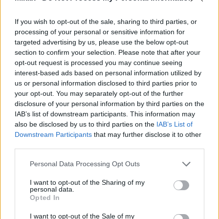
If you wish to opt-out of the sale, sharing to third parties, or
processing of your personal or sensitive information for
targeted advertising by us, please use the below opt-out
section to confirm your selection. Please note that after your
opt-out request is processed you may continue seeing
interest-based ads based on personal information utilized by
Abbildung einer Bockshornkleepflanze mit grünen
us or personal information disclosed to third parties prior to
Blättern, gelben Blüten und braunen Samen.
your opt-out. You may separately opt-out of the further
Klicken oder tippen Sie auf das Bild, um weitere
disclosure of your personal information by third parties on the
Informationen und höhere Auflösungen zu erhalten.
IAB’s list of downstream participants. This information may
also be disclosed by us to third parties on the
IAB’s List of
Downstream Participants
that may further disclose it to other
Bockshornklee und
third parties.
Blutzuckermanagement
Please note that this website/app uses one or more Google
Personal Data Processing Opt Outs
services and may gather and store information including but
not limited to your visit or usage behaviour. You may click to
I want to opt-out of the Sharing of my
Forschungen zeigen, dass Bockshornklee zur
personal data.
grant or deny consent to Google and its third-party tags to
Opted In
Blutzuckerregulierung beitragen kann,
use your data for below specified purposes in below Google
insbesondere bei Patienten mit Typ-2-Diabetes.
consent section.
I want to opt-out of the Sale of my