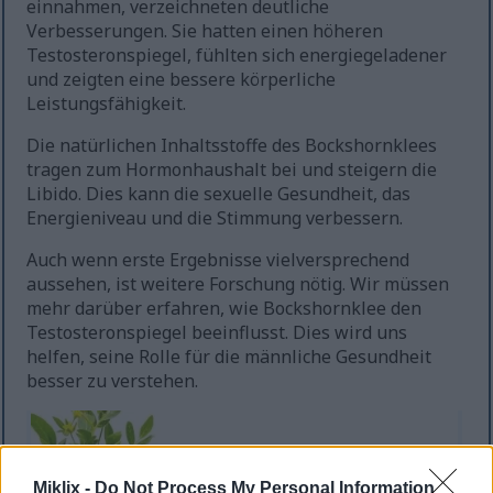
einnahmen, verzeichneten deutliche
Verbesserungen. Sie hatten einen höheren
Testosteronspiegel, fühlten sich energiegeladener
und zeigten eine bessere körperliche
Leistungsfähigkeit.
Die natürlichen Inhaltsstoffe des Bockshornklees
tragen zum Hormonhaushalt bei und steigern die
Libido. Dies kann die sexuelle Gesundheit, das
Energieniveau und die Stimmung verbessern.
Auch wenn erste Ergebnisse vielversprechend
aussehen, ist weitere Forschung nötig. Wir müssen
mehr darüber erfahren, wie Bockshornklee den
Testosteronspiegel beeinflusst. Dies wird uns
helfen, seine Rolle für die männliche Gesundheit
besser zu verstehen.
Miklix -
Do Not Process My Personal Information