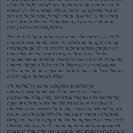
lokala källor för specifik och uppdaterad information som är
relevant för ditt område. Många länder har officiella kostråd
som bör ha företräde framför allt du läser här. Du bör aldrig
bortse från professionell rådgivning på grund av något du
läser på den här webbplatsen.
Dessutom är informationen på denna sida endast avsedd för
informationsändamål. Även om författaren har gjort rimliga
ansträngningar för att verifiera informationens giltighet och
undersöka de ämnen som tas upp här, är han eller hon
möjligen inte en utbildad yrkesman med en formell utbildning
i ämnet. Rådgör alltid med din läkare eller en professionell
dietist innan du gör betydande förändringar i din kost eller om
du har några relaterade frågor.
Allt innehåll på denna webbplats är endast för
informationsändamål och är inte avsett att ersätta
professionell rådgivning, medicinsk diagnos eller behandling.
Ingen av informationen här ska betraktas som medicinsk
rådgivning. Du ansvarar för din egen sjukvård, behandling och
beslut. Sök alltid råd från din läkare eller annan kvalificerad
vårdgivare med alla frågor du kan ha angående ett medicinskt
tillstånd eller oro för ett sådant. Ignorera aldrig professionell
medicinsk rådgivning eller dröjsmål med att söka det på grund