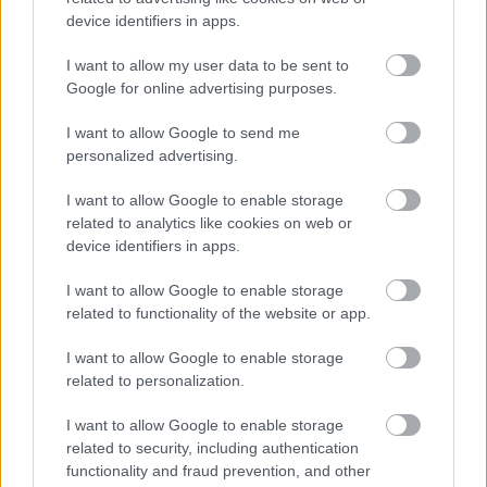
Potentiell aptitkontroll med
device identifiers in apps.
bockhornsklöver
I want to allow my user data to be sent to
Google for online advertising purposes.
Tidiga studier tyder på att bockhornsklöver kan
I want to allow Google to send me
hjälpa till att kontrollera aptiten. Detta kan bidra
personalized advertising.
till viktminskning. Bockhornsklöverns höga
fiberinnehåll kan få dig att känna dig mätt längre.
I want to allow Google to enable storage
Denna känsla av mättnad kan leda till att man äter
related to analytics like cookies on web or
device identifiers in apps.
mindre. För de som försöker gå ner i vikt är detta
mycket hjälpsamt.
I want to allow Google to enable storage
Ändå behövs mer forskning för att bekräfta dessa
related to functionality of the website or app.
fynd. Att lära sig hur bockhornsklöver påverkar
I want to allow Google to enable storage
aptiten kan avslöja mer om dess fördelar med
related to personalization.
vikthantering.
I want to allow Google to enable storage
related to security, including authentication
Kolesterol och fördelar för
functionality and fraud prevention, and other