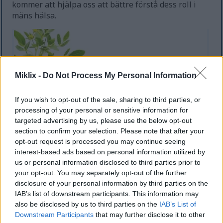
kommer att hjälpa oss att bättre förstå dess roll i
mäns hälsa.
Miklix -
Do Not Process My Personal Information
If you wish to opt-out of the sale, sharing to third parties, or
processing of your personal or sensitive information for
targeted advertising by us, please use the below opt-out
section to confirm your selection. Please note that after your
opt-out request is processed you may continue seeing
Illustration av bockhornsklöverväxt med gröna blad,
interest-based ads based on personal information utilized by
gula blommor och bruna frön.
us or personal information disclosed to third parties prior to
Klicka eller tryck på bilden för mer information och
your opt-out. You may separately opt-out of the further
högre upplösning.
disclosure of your personal information by third parties on the
IAB’s list of downstream participants. This information may
also be disclosed by us to third parties on the
IAB’s List of
Bockhornsklöver och
Downstream Participants
that may further disclose it to other