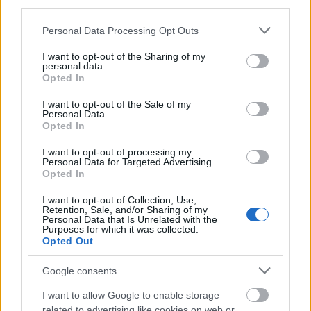
third parties.
blodsockerhantering
Please note that this website/app uses one or more Google
Personal Data Processing Opt Outs
services and may gather and store information including but
Forskning visar att bockhornsklöver kan hjälpa till
not limited to your visit or usage behaviour. You may click to
I want to opt-out of the Sharing of my
att kontrollera blodsockret, främst för patienter
personal data.
grant or deny consent to Google and its third-party tags to
Opted In
med typ 2-diabetes. Studier har funnit att tillsats av
use your data for below specified purposes in below Google
bockhornsklöverfröpulver till måltider kan sänka
consent section.
I want to opt-out of the Sale of my
fasteblodsockernivåerna.
Personal Data.
Opted In
Försök att använda bockhornsklöverpulver istället
för lite raffinerat mjöl i bakverk. Detta kan hjälpa
I want to opt-out of processing my
Personal Data for Targeted Advertising.
till att förhindra blodsockertoppar efter måltider.
Opted In
Personer som använde bockhornsklöver förlorade
också kroppsfett, vilket förbättrade sin
I want to opt-out of Collection, Use,
Retention, Sale, and/or Sharing of my
blodsockerkontroll.
Personal Data that Is Unrelated with the
Purposes for which it was collected.
Bockhornsklöver är ett utmärkt tillskott till kosten
Opted Out
för bättre diabetesbehandling. Det hjälper till att
hålla blodsockernivåerna stabila.
Google consents
I want to allow Google to enable storage
related to advertising like cookies on web or