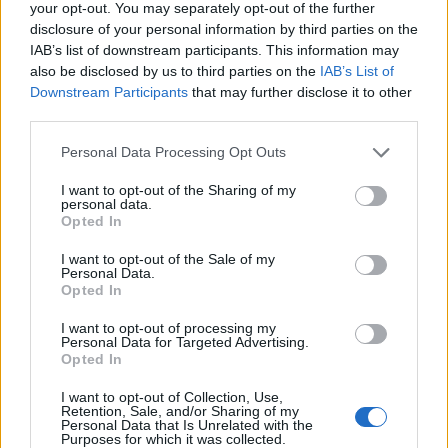
your opt-out. You may separately opt-out of the further
disclosure of your personal information by third parties on the
AVIF
(495 KB)
IAB’s list of downstream participants. This information may
WebP
(1.4 MB)
also be disclosed by us to third parties on the
IAB’s List of
JPEG
(4.2 MB)
Downstream Participants
that may further disclose it to other
third parties.
Komisch große Größe
(1,048,576 x 699,051)
Please note that this website/app uses one or more Google
Personal Data Processing Opt Outs
services and may gather and store information including but
Ich lade immer noch hoch... ;-)
not limited to your visit or usage behaviour. You may click to
I want to opt-out of the Sharing of my
personal data.
grant or deny consent to Google and its third-party tags to
Opted In
use your data for below specified purposes in below Google
Bildbeschreibung
consent section.
I want to opt-out of the Sale of my
Personal Data.
Opted In
Das Bild zeigt eine sorgfältig inszenierte Szene:
Eine großzügig gefüllte Schüssel mit frisch
I want to opt-out of processing my
Personal Data for Targeted Advertising.
gekochtem Naturreis steht im Zentrum eines
Opted In
rustikalen Holztisches. Der Reis wirkt locker und
leicht glänzend, die einzelnen Körner sind deutlich
I want to opt-out of Collection, Use,
erkennbar – ein Zeichen dafür, dass er perfekt
Retention, Sale, and/or Sharing of my
Personal Data that Is Unrelated with the
gedämpft wurde. Die Schüssel aus dunkler Keramik
Purposes for which it was collected.