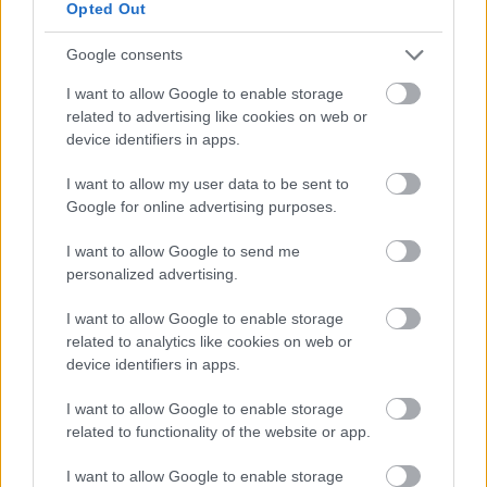
mit matter Oberfläche verleiht ihr eine
Opted Out
handgefertigte, natürliche Note, die die Farbpalette
des Ambientes ergänzt. Ein Holzlöffel steckt halb in
Google consents
der Schüssel, sein Griff ist nach außen geneigt und
I want to allow Google to enable storage
signalisiert, dass das Gericht servierfertig ist.
related to advertising like cookies on web or
device identifiers in apps.
Rund um die Hauptschüssel sind die Zutaten
sorgfältig arrangiert und unterstreichen so den
I want to allow my user data to be sent to
rustikalen Charakter der Küche. Links hat sich aus
Google for online advertising purposes.
einem kleinen Stoffsack ungekochter brauner Reis
auf dem Tisch verteilt; die rohen Körner liegen
I want to allow Google to send me
locker und natürlich verstreut. Davor steht eine
personalized advertising.
Holzschaufel, gefüllt mit weiterem Reis, die die
Texturen und Farben von Schüssel und Löffel
I want to allow Google to enable storage
aufgreift. Hinter der Schüssel fängt eine Glasflasche
related to analytics like cookies on web or
mit goldenem Olivenöl das warme Licht ein,
device identifiers in apps.
während frische Knoblauchzehen und ein Bund
Petersilie dem ansonsten neutralen Farbschema
I want to allow Google to enable storage
Farbe und Kontrast verleihen.
related to functionality of the website or app.
Die Tischplatte selbst ist ein wesentlicher
I want to allow Google to enable storage