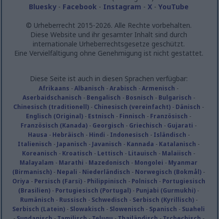
Bluesky
-
Facebook
-
Instagram
-
X
-
YouTube
© Urheberrecht 2015-2026. Alle Rechte vorbehalten.
Diese Website und ihr gesamter Inhalt sind durch
internationale Urheberrechtsgesetze geschützt.
Eine Vervielfältigung ohne Genehmigung ist nicht gestattet.
Diese Seite ist auch in diesen Sprachen verfügbar:
Afrikaans
-
Albanisch
-
Arabisch
-
Armenisch
-
Aserbaidschanisch
-
Bengalisch
-
Bosnisch
-
Bulgarisch
-
Chinesisch (traditionell)
-
Chinesisch (vereinfacht)
-
Dänisch
-
Englisch (Original)
-
Estnisch
-
Finnisch
-
Französisch
-
Französisch (Kanada)
-
Georgisch
-
Griechisch
-
Gujarati
-
Hausa
-
Hebräisch
-
Hindi
-
Indonesisch
-
Isländisch
-
Italienisch
-
Japanisch
-
Javanisch
-
Kannada
-
Katalanisch
-
Koreanisch
-
Kroatisch
-
Lettisch
-
Litauisch
-
Malaiisch
-
Malayalam
-
Marathi
-
Mazedonisch
-
Mongolei
-
Myanmar
(Birmanisch)
-
Nepali
-
Niederländisch
-
Norwegisch (Bokmål)
-
Oriya
-
Persisch (Farsi)
-
Philippinisch
-
Polnisch
-
Portugiesisch
(Brasilien)
-
Portugiesisch (Portugal)
-
Punjabi (Gurmukhi)
-
Rumänisch
-
Russisch
-
Schwedisch
-
Serbisch (Kyrillisch)
-
Serbisch (Latein)
-
Slowakisch
-
Slowenisch
-
Spanisch
-
Suaheli
-
Sundanisch
-
Tamilisch
-
Telugu
-
Thailändisch
-
Tschechisch
-