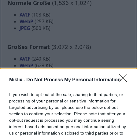
Normale Größe
(1,536 x 1,024)
AVIF
(108 KB)
WebP
(257 KB)
JPEG
(500 KB)
Großes Format
(3,072 x 2,048)
AVIF
(240 KB)
WebP
(628 KB)
JPEG
(1.5 MB)
Miklix -
Do Not Process My Personal Information
Sehr großes Format
(4,608 x 3,072)
If you wish to opt-out of the sale, sharing to third parties, or
processing of your personal or sensitive information for
AVIF
(362 KB)
targeted advertising by us, please use the below opt-out
WebP
(1 MB)
section to confirm your selection. Please note that after your
JPEG
(2.7 MB)
opt-out request is processed you may continue seeing
interest-based ads based on personal information utilized by
us or personal information disclosed to third parties prior to
Extra großes Format
(6,144 x 4,096)