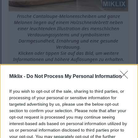
Frische Cantaloupe-Melonenscheiben und ganze
Melonen liegen auf einem Holzschneidebrett neben
einer leuchtenden Illustration des menschlichen
Verdauungssystems und symbolisieren
Darmgesundheit, Ernährung und eine gesunde
Verdauung.
Klicken oder tippen Sie auf das Bild, um weitere
Informationen und höhere Auflösungen zu erhalten.
Miklix -
Do Not Process My Personal Information
Schutz Ihrer Sehkraft und
If you wish to opt-out of the sale, sharing to third parties, or
Augengesundheit
processing of your personal or sensitive information for
targeted advertising by us, please use the below opt-out
Die Cantaloupe-Melone ist eine besonders
section to confirm your selection. Please note that after your
wertvolle Frucht für die Augengesundheit. Ihr hoher
opt-out request is processed you may continue seeing
Vitamin-A-Gehalt unterstützt direkt die
interest-based ads based on personal information utilized by
us or personal information disclosed to third parties prior to
Sehfunktion. Dieser Nährstoff hilft den Augen, sich
your opt-out. You may separately opt-out of the further
an schwache Lichtverhältnisse anzupassen.