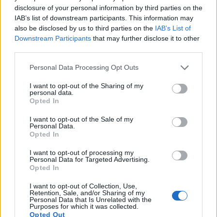
disclosure of your personal information by third parties on the
Beta-Carotin schützt die Netzhaut vor oxidativem
IAB’s list of downstream participants. This information may
Stress. Dieses Antioxidans kann zudem das Risiko
also be disclosed by us to third parties on the
IAB’s List of
einer altersbedingten Makuladegeneration
Downstream Participants
that may further disclose it to other
third parties.
verringern. Der regelmäßige Verzehr von
orangefarbenem Obst und Gemüse fördert die
Please note that this website/app uses one or more Google
Personal Data Processing Opt Outs
langfristige Augengesundheit.
services and may gather and store information including but
not limited to your visit or usage behaviour. You may click to
I want to opt-out of the Sharing of my
personal data.
grant or deny consent to Google and its third-party tags to
Lutein- und Zeaxanthin-Gehalt
Opted In
use your data for below specified purposes in below Google
consent section.
Neben Beta-Carotin enthält die Cantaloupe-Melone
I want to opt-out of the Sale of my
Personal Data.
Lutein und Zeaxanthin. Diese Carotinoide reichern
Opted In
sich in der Makula des Auges an. Sie filtern
schädliches blaues Licht und schützen das
I want to opt-out of processing my
Personal Data for Targeted Advertising.
empfindliche Augengewebe.
Opted In
Studien belegen, dass Menschen, die mehr
I want to opt-out of Collection, Use,
carotinoidreiche Früchte verzehren, im Alter eine
Retention, Sale, and/or Sharing of my
Personal Data that Is Unrelated with the
bessere Sehkraft behalten. Cantaloupe-Melone
Purposes for which it was collected.
bietet eine einfache Möglichkeit, die Zufuhr dieser
Opted Out