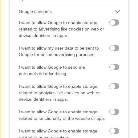
schützenden Stoffe zu erhöhen. Die Nährstoffe
wirken zusammen und bilden ein umfassendes
Google consents
System zum Schutz der Augen.
I want to allow Google to enable storage
Viele Augenärzte empfehlen den regelmäßigen
related to advertising like cookies on web or
Verzehr von Cantaloupe-Melone. Die Frucht ist eine
device identifiers in apps.
leckere Alternative zu Nahrungsergänzungsmitteln
I want to allow my user data to be sent to
und liefert wichtige Nährstoffe für die Sehkraft.
Google for online advertising purposes.
I want to allow Google to send me
personalized advertising.
I want to allow Google to enable storage
related to analytics like cookies on web or
device identifiers in apps.
I want to allow Google to enable storage
related to functionality of the website or app.
I want to allow Google to enable storage
related to personalization.