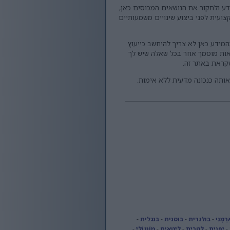
ע ולחקור את הנושאים המכוסים כאן,
ועית לפני ביצוע שינויים משמעותיים
המידע כאן לא צריך להיחשב כייעוץ
יאות מוסמך אחר בכל שאלה שיש לך
קראת באתר זה.
אותה כנכונה מדעית ללא אימות.
רְמֶנִי
-
בולגרית
-
בוסנית
-
בנגלית
-
-
יַפָּנִית
-
לטבית
-
ליטאית
-
מוֹנגוֹלִי
-