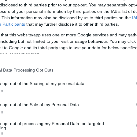
disclosed to third parties prior to your opt-out. You may separately opt-
losure of your personal information by third parties on the IAB’s list of
נה זו
. This information may also be disclosed by us to third parties on the
IA
Participants
that may further disclose it to other third parties.
דחוסים פחות ובעלי רזולוציה גבוהה יותר - וכתוצאה מכך, באיכות גבוה
 that this website/app uses one or more Google services and may gath
ה, אשר מותאמות יותר לגודל הקובץ על מנת להפחית את צריכת רוחב
including but not limited to your visit or usage behaviour. You may click 
 to Google and its third-party tags to use your data for below specifi
ogle consent section.
l Data Processing Opt Outs
o opt-out of the Sharing of my personal data.
In
o opt-out of the Sale of my Personal Data.
In
to opt-out of processing my Personal Data for Targeted
ing.
In