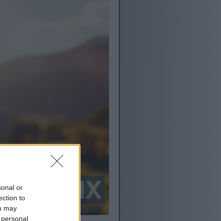
sonal or
ection to
ou may
 personal