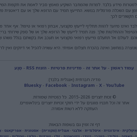
נו למטרות מידע בלבד. למרות שהמחבר השקיע מאמץ סביר לאמת את תקפות המיד
ומן עם השכלה פורמלית בנושא. התייעץ תמיד עם הרופא שלך או עם דיאטנית מקצ
 הקשורים לכך.
בד ואינו מיועד להוות תחליף לייעוץ מקצועי, אבחון רפואי או טיפול. אף אחד מ
הטיפול וההחלטות שלך. פנה תמיד לייעוץ של הרופא שלך או של ספק שירותי בר
מהם. לעולם אל תתעלם מייעוץ רפואי מקצועי או תעכב את בקשתם בגלל משהו ש
שנוצרה במחשב ואינה בהכרח תצלום אמיתי. היא עשויה להכיל אי דיוקים ואין לר
עַמוּד רִאשׁוֹן
-
על אתר זה
-
מדיניות פרטיות
-
הזנות RSS
-
מַגָע
מדיה חברתית (אנגלית בלבד):
Bluesky
-
Facebook
-
Instagram
-
X
-
YouTube
© זְכוּת יְוֹצרִים 2015-2026. כֹּל הַזְכוּיוֹת שְׁמוּרוֹת.
אתר זה וכל תכניו מוגנים על ידי חוקי זכויות יוצרים בינלאומיים.
העתקה ללא רשות אסורה.
דף זה זמין גם בשפות הבאות:
אִיטַלְקִית
-
אינדונזית
-
איסלנדית
-
אלבני
-
אנגלית (מקורית)
-
אסטונית
-
אפריקאנס
-
אַ
י
-
האוסה
-
הוֹלַנדִי
-
הוּנגָרִי
-
הינדי
-
וייטנאמית
-
זולו
-
טוּרקִית
-
טלוגו
-
טמילית
-
יוונית