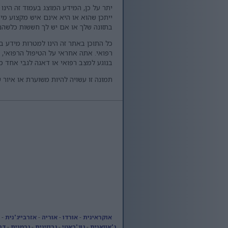
יתר על כן, המידע המוצג בעמוד זה הי
ייתכן שהוא או היא אינם איש מקצוע מי
בתזונה שלך או אם יש לך חששות כלשהם
כל התוכן באתר זה הינו למטרות מידע בל
רפואי. אתה אחראי על הטיפול הרפואי, 
בנוגע למצב רפואי או דאגה לגבי אחד 
תמונה זו עשויה להיות משוערת או איור 
אוקראינית
-
אורדו
-
אוריה
-
אזרבייג'נית
-
ג'אוואנית
-
גוג'ראטי
-
גרוזינית
-
גֶרמָנִיָת
-
דַנִ