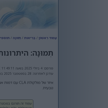
עַמוּד רִאשׁוֹן
/
בְּרִיאוּת
/
תְזוּנָה
/
תוספי CLA: משחררים את כוח שריפת השומן של שומנים בר
תְמוּנָה: היתרונו
פורסם: 4 ביולי 2025 בשעה 11:49:11 UTC
עודכן לאחרונה: 28 בספטמבר 2025 בשעה 16:48:38 UTC
איור של מולקו
טבעית.
עמוד זה תורגם במכונה 
משוכללת, ולכן עלולות