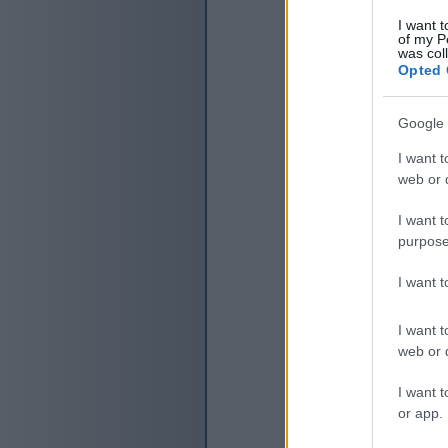
I want t
of my P
was col
Opted 
Google 
I want t
web or d
I want t
purpose
I want 
I want t
web or d
I want t
or app.