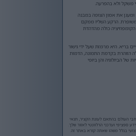
ד, שכבות הדימויים הללו מספרות סיפור מרתק. המודל המולקולרי מדגיש את האמינות המדעית של CLA, ומעגן את אמון הצופה במבנה
 משופרת. הרקע השליו ממקם
 הקומפוזיציה כולה מהדהדת
 על אלמנטיה הוויזואליים והופכת למניפסט סמלי למקומו של CLA באורח חיים בריא. היא מרמזת שעל ידי גישור
גיה ורווחה. המולקולה הזוהרת בקדמת התמונה, הדמות
של הביולוגיה והן ביופי
רחבי העולם בהתאם לעונת הקציר, תנאי
ע ספציפי ועדכני הרלוונטי לאזור שלך.
צועי בגלל משהו שאתה קורא באתר זה.