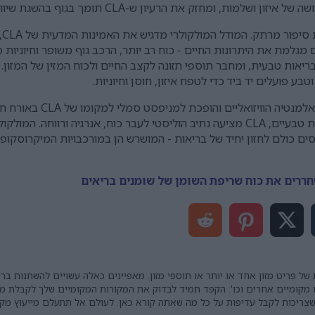
 ומחזק את הרעיון ש-CLA תומך בגוף בהשגת שיווי משקל ולא בהפרעה.
יח
מגלמת את היתרונות החיים - כוח רב יותר, הרכב גוף משופר וחיוניות
ריאות טבעית, ומחבר תוספי תזונה לקצב החיים ולכוח המזין של המזון.
 פועלים יד ביד כדי לטפח איזון, חוסן וחיוניות.
בסופו של דבר, התמונה מתעלה
על הפער בין מדע מולקולרי למקורות טבעיים, CLA מציעה נתיב הוליסטי לעבר כוח, אנר
כולם לחזון יחיד של בריאות - המושרש הן במורכבויות המיקרוסקופיות 
 של פריט מזון אחד או יותר או תוספי מזון. מאפיינים כאלה עשויים להשתנות ב
 מקומיים אחרים וכו'. הקפד תמיד לבדוק את המקורות המקומיים שלך לקבלת מיד
 שצריכות לקבל עדיפות על כל מה שאתה קורא כאן. לעולם אל תתעלם מייעוץ מק