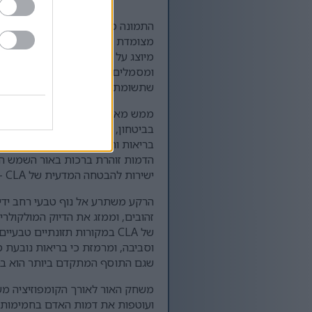
התמונה מקרינה חיוניות, עוצמה ואיז
מיוצג על ידי כדורים נוצצים ושק
שתשומת ליבו של הצופה תופנה מיד
בביטחון, שפת גופו רגועה אך עוצמת
בריאות וחיוניות, דבר המצביע על 
הדמות זוהרת ברכות באור השמש החם
ישירות להבטחה המדעית של CLA - תמיכה בהרכב הגוף תוך קידום בריאות מערכת החיסון.
הרקע משתרע אל נוף טבעי רחב ידי
זהובים, וממזג את הדיוק המולקולר
של CLA במקורות תזונתיים ט
וסביבה, ומרמזת כי בריאות נובעת מ
שגם התוסף המתקדם ביותר הוא בסו
משחק האור לאורך הקומפוזיציה מש
ועוטפות את דמות האדם בחמימות. ש