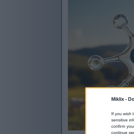
Miklix -
Do
If you wish 
sensitive in
confirm you
continue se