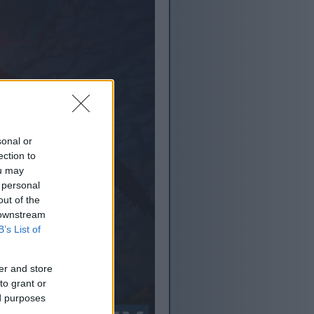
sonal or
ection to
ou may
 personal
out of the
 downstream
B’s List of
er and store
to grant or
ed purposes