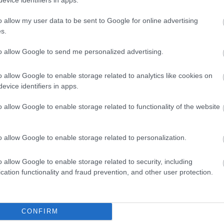
o allow my user data to be sent to Google for online advertising
s.
72)
to allow Google to send me personalized advertising.
o allow Google to enable storage related to analytics like cookies on
evice identifiers in apps.
o allow Google to enable storage related to functionality of the website
 x 4,096)
o allow Google to enable storage related to personalization.
o allow Google to enable storage related to security, including
cation functionality and fraud prevention, and other user protection.
(1,048,576 x 699,051)
CONFIRM