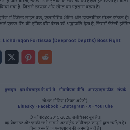
ी है और कवच, स्केल्स और इलाके के टेक्सचर को हाईलाइट करती है। कलर पैलेट
लेंस किया गया है, जिससे टकराव और स्केल का एहसास बढ़ता है।
स इमेज में डिटेल्ड लाइन वर्क, एक्सप्रेसिव शेडिंग और डायनामिक मोशन इफ़ेक्ट हैं
ट एल्डन रिंग की एपिक बॉस बैटल को श्रद्धांजलि देता है, जिसमें फैंटेसी इंटेंस
g: Lichdragon Fortissax (Deeproot Depths) Boss Fight
मुखपृष्ठ
-
इस वेबसाइट के बारे में
-
गोपनीयता नीति
-
आरएसएस फ़ीड
-
संपर्क
सोशल मीडिया (केवल अंग्रेजी):
Bluesky
-
Facebook
-
Instagram
-
X
-
YouTube
© कॉपीराइट 2015-2026. सर्वाधिकार सुरक्षित।
यह वेबसाइट और इसकी सभी सामग्री अंतर्राष्ट्रीय कॉपीराइट कानूनों द्वारा संरक्षित है।
बिना अनुमति के पुनरुत्पादन की अनुमति नहीं है।