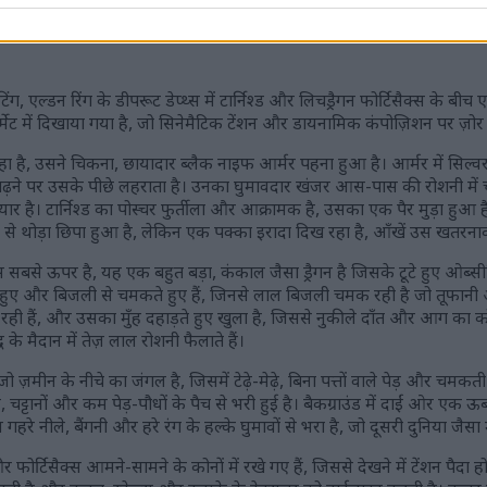
ंग, एल्डन रिंग के डीपरूट डेप्थ्स में टार्निश्ड और लिचड्रैगन फोर्टिसैक्स के बी
ॉर्मेट में दिखाया गया है, जो सिनेमैटिक टेंशन और डायनामिक कंपोज़िशन पर ज़ोर 
 रहा है, उसने चिकना, छायादार ब्लैक नाइफ आर्मर पहना हुआ है। आर्मर में सिल्वर
 बढ़ने पर उसके पीछे लहराता है। उनका घुमावदार खंजर आस-पास की रोशनी में च
र है। टार्निश्ड का पोस्चर फुर्तीला और आक्रामक है, उसका एक पैर मुड़ा हुआ
से थोड़ा छिपा हुआ है, लेकिन एक पक्का इरादा दिख रहा है, आँखें उस खतरनाक 
्स सबसे ऊपर है, यह एक बहुत बड़ा, कंकाल जैसा ड्रैगन है जिसके टूटे हुए ओब्सीड
टे हुए और बिजली से चमकते हुए हैं, जिनसे लाल बिजली चमक रही है जो तूफानी 
रही हैं, और उसका मुँह दहाड़ते हुए खुला है, जिससे नुकीले दाँत और आग का क
द्ध के मैदान में तेज़ लाल रोशनी फैलाते हैं।
 ज़मीन के नीचे का जंगल है, जिसमें टेढ़े-मेढ़े, बिना पत्तों वाले पेड़ और चमकती ह
चट्टानों और कम पेड़-पौधों के पैच से भरी हुई है। बैकग्राउंड में दाईं ओर एक ऊ
हरे नीले, बैंगनी और हरे रंग के हल्के घुमावों से भरा है, जो दूसरी दुनिया जैसा
 फोर्टिसैक्स आमने-सामने के कोनों में रखे गए हैं, जिससे देखने में टेंशन पैदा होत