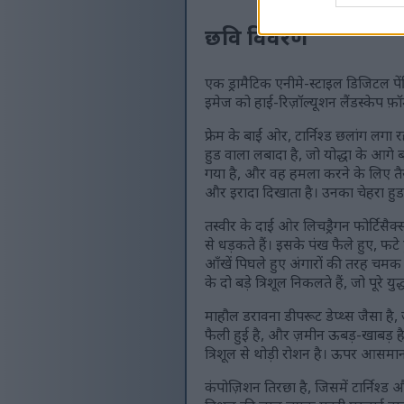
छवि विवरण
एक ड्रामैटिक एनीमे-स्टाइल डिजिटल पेंटि
इमेज को हाई-रिज़ॉल्यूशन लैंडस्केप फ़
फ्रेम के बाईं ओर, टार्निश्ड छलांग लगा
हुड वाला लबादा है, जो योद्धा के आगे
गया है, और वह हमला करने के लिए तैया
और इरादा दिखाता है। उनका चेहरा हुड 
तस्वीर के दाईं ओर लिचड्रैगन फोर्टिसैक
से धड़कते हैं। इसके पंख फैले हुए, फ
आँखें पिघले हुए अंगारों की तरह चमक 
के दो बड़े त्रिशूल निकलते हैं, जो पूरे यु
माहौल डरावना डीपरूट डेप्थ्स जैसा है, जो
फैली हुई है, और ज़मीन ऊबड़-खाबड़ है, 
त्रिशूल से थोड़ी रोशन है। ऊपर आसमान ग
कंपोज़िशन तिरछा है, जिसमें टार्निश्ड और