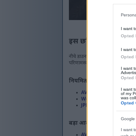
Persona
I want t
Opted 
इस छवि के उपलब्ध सं
I want t
नीचे डाउनलोड के लिए उपलब्ध इमेज फाइल
Opted 
परिणामस्वरूप, उच्च गुणवत्ता वाली ह
I want 
Advertis
Opted 
नियमित आकार
(1,536 x 1,0
I want t
AVIF
(53 KB)
of my P
was col
WebP
(185 KB)
Opted 
JPEG
(416 KB)
Google 
बड़ा आकार
(3,072 x 2,048)
I want t
AVIF
(106 KB)
web or d