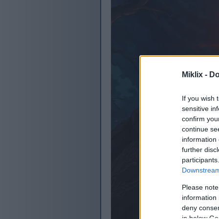
Miklix -
Do
If you wish 
sensitive in
confirm you
continue se
information 
further disc
participants
Downstream 
Please note
information 
deny consent
in below Go