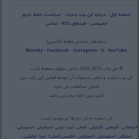
صفحه اول
-
درباره این وب سایت
-
سیاست حفظ حریم
خصوصی
-
فیدهای RSS
-
تماس
رسانه‌های اجتماعی (فقط انگلیسی):
Bluesky
-
Facebook
-
Instagram
-
X
-
YouTube
© حق چاپ 2015-2026. تمامی حقوق محفوظ است.
این وب سایت و تمامی محتویات آن توسط قوانین کپی رایت بین
المللی محافظت می شود.
تکثیر بدون اجازه مجاز نمی باشد.
این صفحه به این زبان‌ها نیز موجود است:
آذربایجانی
-
آفریقایی
-
آلبانیایی
-
آلمانی
-
اردو
-
ارمنی
-
اسپانیایی
-
استونیایی
-
اسلواکی
-
اسلوونیایی
-
اندونزیایی
-
انگلیسی (اصلی)
-
اوریا
-
اوکراینی
-