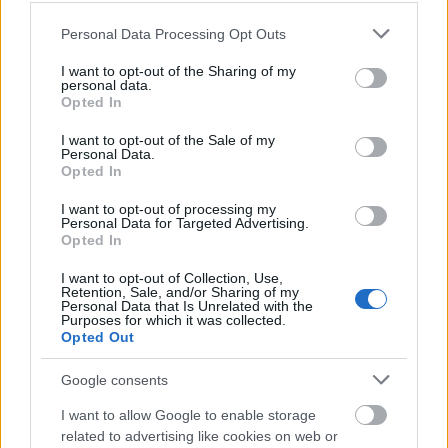
AVIF
(243 KB)
Please note that this website/app uses one or more Google
WebP
(817 KB)
Personal Data Processing Opt Outs
services and may gather and store information including but
JPEG
(2.7 MB)
not limited to your visit or usage behaviour. You may click to
I want to opt-out of the Sharing of my
personal data.
grant or deny consent to Google and its third-party tags to
Opted In
use your data for below specified purposes in below Google
consent section.
اندازه‌ی کمیک بزرگ
(1,048,576 x 699,051)
I want to opt-out of the Sale of my
Personal Data.
Opted In
هنوز در حال آپلود هستم... ;-)
I want to opt-out of processing my
Personal Data for Targeted Advertising.
Opted In
شرح تصویر
I want to opt-out of Collection, Use,
Retention, Sale, and/or Sharing of my
Personal Data that Is Unrelated with the
Purposes for which it was collected.
Opted Out
یک نقاشی دیجیتال دراماتیک به سبک انیمه، نبرد اوج‌گیرانه
Google consents
بین Tarnished و Lichdragon Fortissax را در Deeproot
I want to allow Google to enable storage
Depths بازی Elden Ring به تصویر می‌کشد. این تصویر در
related to advertising like cookies on web or