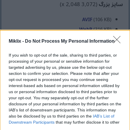
سایز بزرگ
(3,072 x 2,048)
AVIF
(106 KB)
WebP
(316 KB)
JPEG
(975 KB)
Miklix -
Do Not Process My Personal Information
If you wish to opt-out of the sale, sharing to third parties, or
سایز بسیار بزرگ
(4,608 x 3,072)
processing of your personal or sensitive information for
targeted advertising by us, please use the below opt-out
AVIF
(169 KB)
section to confirm your selection. Please note that after your
opt-out request is processed you may continue seeing
WebP
(538 KB)
interest-based ads based on personal information utilized by
us or personal information disclosed to third parties prior to
JPEG
(1.7 MB)
your opt-out. You may separately opt-out of the further
disclosure of your personal information by third parties on the
IAB’s list of downstream participants. This information may
سایز فوق العاده بزرگ
(6,144 x 4,096)
also be disclosed by us to third parties on the
IAB’s List of
Downstream Participants
that may further disclose it to other
third parties.