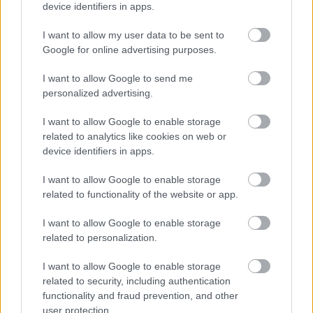
قالب منظره با وضوح بالا ارائه شده است و بر تنش سینمایی و
device identifiers in apps.
ترکیب‌بندی پویا تأکید دارد.
I want to allow my user data to be sent to
Google for online advertising purposes.
در سمت چپ قاب، زره‌پوشِ سیاهِ براق و سایه‌دارِ «چاقوی
I want to allow Google to send me
سیاه» در حال جهش در میانه راه است. زره دارای شنلی کلاه‌دار
personalized advertising.
با نقوش نقره‌ای و برگ است که در هنگام حمله، پشت سر
I want to allow Google to enable storage
جنگجو قرار دارد. خنجر منحنی آنها در نور محیط می‌درخشد، در
related to analytics like cookies on web or
device identifiers in apps.
حالی که در یک دست معکوس نگه داشته شده‌اند و آماده حمله
I want to allow Google to enable storage
هستند. حالت بدنِ «خائن» چابک و تهاجمی است، با یک پا خم
related to functionality of the website or app.
و پای دیگر کشیده که حرکت و قصد را منتقل می‌کند. صورت
I want to allow Google to enable storage
آنها تا حدی توسط کلاه پوشانده شده است، اما حالتی مصمم
related to personalization.
در چهره آنها دیده می‌شود و چشمانشان به دشمن هیولایی
I want to allow Google to enable storage
دوخته شده است.
related to security, including authentication
functionality and fraud prevention, and other
user protection.