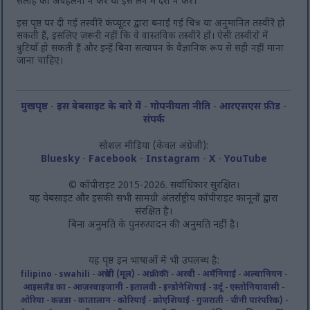
सलाह की अवहेलना न करें या इसे लेने में देरी न करें।
इस पृष्ठ पर दी गई तस्वीरें कंप्यूटर द्वारा बनाई गई चित्र या अनुमानित तस्वीरें हो
सकती हैं, इसलिए ज़रूरी नहीं कि वे वास्तविक तस्वीरें हों। ऐसी तस्वीरों में
त्रुटियाँ हो सकती हैं और इन्हें बिना सत्यापन के वैज्ञानिक रूप से सही नहीं माना
जाना चाहिए।
मुखपृष्ठ
-
इस वेबसाइट के बारे में
-
गोपनीयता नीति
-
आरएसएस फ़ीड
-
संपर्क
सोशल मीडिया (केवल अंग्रेजी):
Bluesky
-
Facebook
-
Instagram
-
X
-
YouTube
© कॉपीराइट 2015-2026. सर्वाधिकार सुरक्षित।
यह वेबसाइट और इसकी सभी सामग्री अंतर्राष्ट्रीय कॉपीराइट कानूनों द्वारा
संरक्षित है।
बिना अनुमति के पुनरुत्पादन की अनुमति नहीं है।
यह पृष्ठ इन भाषाओं में भी उपलब्ध है:
filipino
-
swahili
-
अंग्रेजी (मूल)
-
अफ्रीकी
-
अरबी
-
अर्मेनियाई
-
अल्बानियन
-
आइसलैंड का
-
आज़रबाइजानी
-
इतालवी
-
इन्डोनेशियाई
-
उर्दू
-
एस्तोनियावासी
-
ओरिया
-
कन्नडा
-
कातालान
-
कोरियाई
-
क्रोएशियाई
-
गुजराती
-
चीनी पारंपरिक)
-