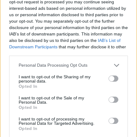
टैप करें।
opt-out request is processed you may continue seeing
interest-based ads based on personal information utilized by
us or personal information disclosed to third parties prior to
your opt-out. You may separately opt-out of the further
रोग की रोकथाम: कैंसर और उससे आगे
disclosure of your personal information by third parties on the
IAB’s list of downstream participants. This information may
लाल पत्तागोभी कैंसर से लड़ने में बहुत मदद करती है। इसमें
also be disclosed by us to third parties on the
IAB’s List of
सल्फोराफेन और एंथोसायनिन भरपूर मात्रा में होते हैं, जो हमारे शरीर
Downstream Participants
that may further disclose it to other
की रक्षा करते हैं। स्टडीज़ से पता चलता है कि लाल पत्तागोभी जैसी
third parties.
बहुत सारी क्रूसिफेरस सब्ज़ियाँ खाने से कोलोरेक्टल कैंसर का खतरा
Please note that this website/app uses one or more Google
Personal Data Processing Opt Outs
18% तक कम हो सकता है।
services and may gather and store information including but
not limited to your visit or usage behaviour. You may click to
I want to opt-out of the Sharing of my
ये कंपाउंड कैंसर सेल्स को बढ़ने से रोकने और नुकसानदायक चीज़ों
personal data.
grant or deny consent to Google and its third-party tags to
को हटाने में मदद करते हैं। अपने खाने में लाल पत्तागोभी शामिल करने
Opted In
use your data for below specified purposes in below Google
से ये बेहतर हो सकते हैं और आपको हेल्दी रखने में मदद मिल सकती
consent section.
है। यह कैंसर से लड़ने का एक स्वादिष्ट तरीका है।
I want to opt-out of the Sale of my
Personal Data.
Opted In
पाचन स्वास्थ्य को बढ़ावा देना
I want to opt-out of processing my
Personal Data for Targeted Advertising.
Opted In
लाल पत्तागोभी आपके पाचन स्वास्थ्य के लिए बहुत अच्छी है क्योंकि