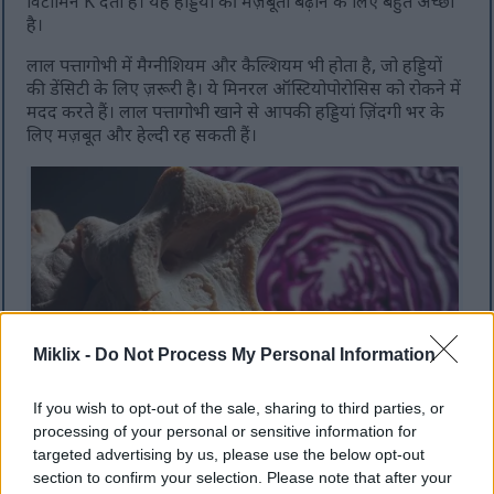
विटामिन K देती है। यह हड्डियों की मज़बूती बढ़ाने के लिए बहुत अच्छा
है।
लाल पत्तागोभी में मैग्नीशियम और कैल्शियम भी होता है, जो हड्डियों
की डेंसिटी के लिए ज़रूरी है। ये मिनरल ऑस्टियोपोरोसिस को रोकने में
मदद करते हैं। लाल पत्तागोभी खाने से आपकी हड्डियां ज़िंदगी भर के
लिए मज़बूत और हेल्दी रह सकती हैं।
Miklix -
Do Not Process My Personal Information
If you wish to opt-out of the sale, sharing to third parties, or
नाटकीय प्रकाश व्यवस्था के अंतर्गत छिलके वाली लाल गोभी की
processing of your personal or sensitive information for
परतों के साथ मानव हड्डी का बढ़ा हुआ अनुप्रस्थ काट।.
targeted advertising by us, please use the below opt-out
अधिक जानकारी और बेहतर रिज़ॉल्यूशन के लिए छवि पर क्लिक या
section to confirm your selection. Please note that after your