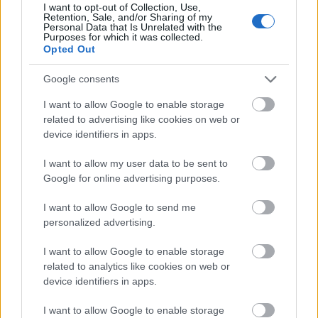
I want to opt-out of Collection, Use,
इसमें भरपूर फाइबर होता है। इसे खाने से आपके पेट को सच में मदद
Retention, Sale, and/or Sharing of my
मिल सकती है। इसमें घुलनशील और अघुलनशील दोनों तरह के
Personal Data that Is Unrelated with the
Purposes for which it was collected.
फाइबर होते हैं, जो रेगुलर पॉटी के लिए ज़रूरी हैं।
Opted Out
इनसॉल्युबल फाइबर आपके स्टूल को बल्की बनाता है, जिससे कब्ज़ से
Google consents
बचने में मदद मिलती है। सॉल्युबल फाइबर आपके पेट में अच्छे
बैक्टीरिया को खिलाता है, जिससे यह बैलेंस्ड रहता है। यह बैलेंस हेल्दी
I want to allow Google to enable storage
पेट के लिए ज़रूरी है।
related to advertising like cookies on web or
device identifiers in apps.
स्टडीज़ से पता चलता है कि लाल पत्तागोभी का जूस पेट के अल्सर को
ठीक कर सकता है। यह बेहतर डाइजेशन के लिए लाल पत्तागोभी को
I want to allow my user data to be sent to
एक बढ़िया ऑप्शन बनाता है। यह आपके खाने में स्वाद और रंग
Google for online advertising purposes.
जोड़ता है और आपके पेट की हेल्थ में मदद करता है।
I want to allow Google to send me
personalized advertising.
लाल पत्तागोभी से वज़न मैनेज करना
I want to allow Google to enable storage
related to analytics like cookies on web or
जो लोग वज़न कम करने की कोशिश कर रहे हैं, उनके लिए कम
device identifiers in apps.
कैलोरी वाला खाना चुनना ज़रूरी है। लाल पत्तागोभी एक बढ़िया
ऑप्शन है। इसमें कैलोरी कम होती है लेकिन फाइबर ज़्यादा होता है,
I want to allow Google to enable storage
जिससे पेट भरा हुआ महसूस होता है। यह इसे डाइटिंग के लिए एक