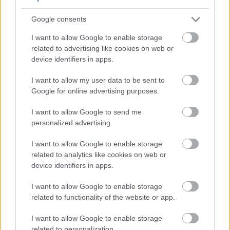
ही नहीं देता, बल्कि उससे कहीं ज़्यादा देता है। तुलसी के हेल्थ
Google consents
बेनिफिट्स न्यूट्रिशन और वेलनेस तक फैले हुए हैं।
और पढ़ें...
I want to allow Google to enable storage
सौंफ के स्वास्थ्य लाभों की पूरी गाइड
related to advertising like cookies on web or
प्रकाशित: 26 मई 2026 को 8:45:06 pm UTC बजे
device identifiers in apps.
सौंफ को हज़ारों सालों से मेडिटेरेनियन और एशियाई संस्कृतियों में
बहुत पसंद किया जाता रहा है। यह खुशबूदार पौधा सिर्फ़ खास स्वाद ही
I want to allow my user data to be sent to
नहीं देता। इसका कुरकुरा बल्ब, नाज़ुक पत्ते और असरदार बीज
Google for online advertising purposes.
ज़बरदस्त न्यूट्रिशनल वैल्यू देते हैं।
और पढ़ें...
I want to allow Google to send me
अजवाइन के स्वास्थ्य लाभों के बारे में एक गाइड
personalized advertising.
प्रकाशित: 26 मई 2026 को 8:36:47 pm UTC बजे
सेलेरी अक्सर आपके फ्रिज के वेजिटेबल ड्रॉअर में चुपचाप पड़ी रहती
I want to allow Google to enable storage
है। इस मामूली सब्ज़ी पर जितना ध्यान दिया जाता है, उससे कहीं
related to analytics like cookies on web or
ज़्यादा ध्यान देने की ज़रूरत है। सेलेरी के हेल्थ बेनिफिट्स सिर्फ़ सलाद
device identifiers in apps.
की चीज़ या सूप के बेस से कहीं ज़्यादा हैं।
और पढ़ें...
I want to allow Google to enable storage
खरबूजे के स्वास्थ्य लाभों के बारे में एक गाइड
related to functionality of the website or app.
प्रकाशित: 26 मई 2026 को 8:29:15 pm UTC बजे
खरबूजा कुदरत के सबसे ताज़गी देने वाले फलों में से एक है। यह मीठा
I want to allow Google to enable storage
खरबूजा कैलोरी कम रखते हुए बहुत अच्छा न्यूट्रिशन देता है। बहुत से
related to personalization.