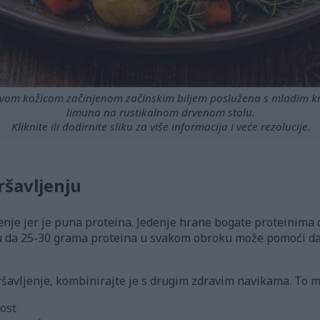
skavom kožicom začinjenom začinskim biljem poslužena s mladim
limuna na rustikalnom drvenom stolu.
Kliknite ili dodirnite sliku za više informacija i veće rezolucije.
ršavljenju
jenje jer je puna proteina. Jedenje hrane bogate proteinima d
ju da 25-30 grama proteina u svakom obroku može pomoći da 
ršavljenje, kombinirajte je s drugim zdravim navikama. To m
nost