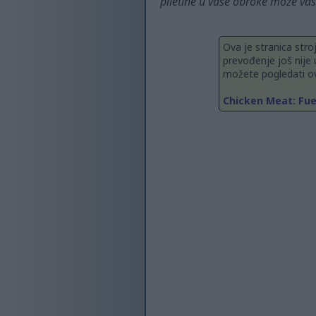
piletine u vaše obroke može vas 
Ova je stranica stro
prevođenje još nije 
možete pogledati ov
Chicken Meat: Fue