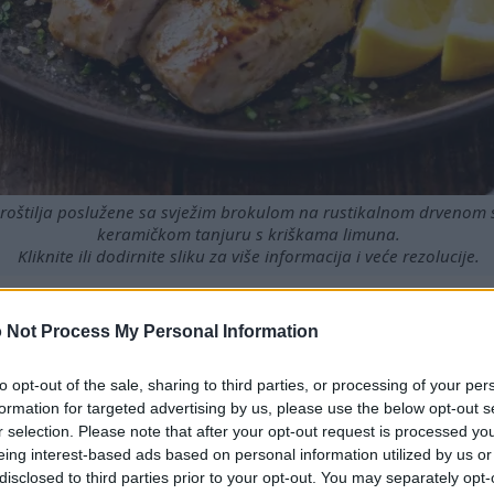
 roštilja poslužene sa svježim brokulom na rustikalnom drvenom
keramičkom tanjuru s kriškama limuna.
Kliknite ili dodirnite sliku za više informacija i veće rezolucije.
 Not Process My Personal Information
zdrav izvor proteina.
to opt-out of the sale, sharing to third parties, or processing of your per
meričkoj prehrani.
formation for targeted advertising by us, please use the below opt-out s
njivim tvarima koje podržavaju cjelokupno zdravlje.
r selection. Please note that after your opt-out request is processed y
e prednosti osim osnovne prehrane.
eing interest-based ads based on personal information utilized by us or
e pripreme obroka za uravnoteženu prehranu.
disclosed to third parties prior to your opt-out. You may separately opt-