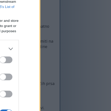
 downstream
B’s List of
er and store
Njena popularnost je znatno
to grant or
ed purposes
etine svake godine.
incima. Može se pripremiti na
je načina kuhanja piletine
rcija od 85 grama pilećih prsa
a.
o zdravlje.
mažu da ostanemo zdravi.