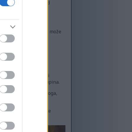
u i održavaju dobar rad
tine.
piletine u naše obroke može
ji pomažu u izgradnji i
a ljude svih dobnih skupina.
jelesne težine. Osim toga,
, tako da uvijek možete
rehrane.