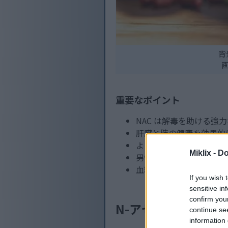
背
重要なポイント
NAC は解毒を助ける強
肝臓と肺の健康を効果的
より良いメンタルヘルス
Miklix -
Do
男性と女性の両方におい
血糖値を安定させ、代謝
If you wish 
sensitive in
confirm you
N-アセチル L-シス
continue se
information 