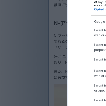
of my P
維持に役立つ貴重なサプリメ
was col
Opted 
N-アセチルL-シス
Google 
I want t
N-アセチルL-システイン（
web or d
であるグルタチオンの前駆体
I want t
フリーラジカルを中和し、細
purpose
研究によると、NACは体内の
I want 
おり、NACのメカニズムは健
また、NACは粘液溶解剤とし
I want t
web or d
に有益です。
I want t
or app.
I want t