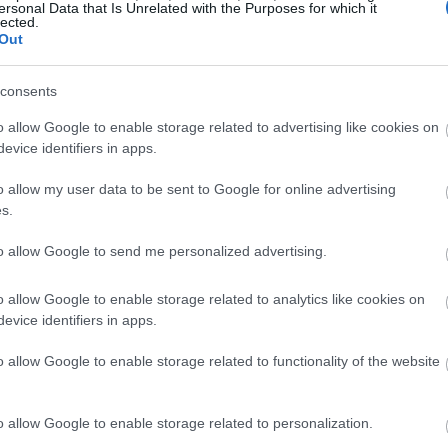
ersonal Data that Is Unrelated with the Purposes for which it
ントです。
lected.
Out
テイン（NAC）が体内でどのように働くか
consents
o allow Google to enable storage related to advertising like cookies on
NAC）は、体内で様々なメカニズムを通じて重要な役割を果たしま
evice identifiers in apps.
として機能します。この抗酸化作用は、細胞を酸化ストレスから
o allow my user data to be sent to Google for online advertising
胞へのダメージを軽減するのに役立ちます。
s.
炎症マーカーを低下させることが示されています。この炎症の
to allow Google to send me personalized advertising.
康とウェルネスを促進する上で重要な要素です。
て作用し、肺の粘液を分解します。この機能は呼吸機能を高め
o allow Google to enable storage related to analytics like cookies on
evice identifiers in apps.
o allow Google to enable storage related to functionality of the website
o allow Google to enable storage related to personalization.