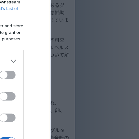
 downstream
す。強力な抗酸化物質であるグ
B’s List of
は、医薬品から人気の栄養補助
Cの治療効果に魅力を感じていま
er and store
to grant or
ます。呼吸器系の健康に不可欠
ed purposes
減することで、メンタルヘルス
ACの重要性の高まりについて解
ニンとセリンから合成され、
ますが、鶏肉、七面鳥肉、卵、
役割を強調しています。グルタ
。そのため、NACは健康全般の