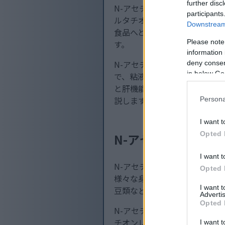
further disc
N-アセチルL-システイン（
participants
ルタチオンの合成をはじめ、様
Downstream 
食品へと変遷を辿っています。
Please note
す。
information 
N-アセチルL-システインに
deny consent
in below Go
で、粘液を薄くする効果があ
と肝機能をサポートする作用も
説します。
Persona
I want t
Opted 
N-アセチル L-システ
I want t
N-アセチルL-システイン（
Opted 
様々な身体機能において重要
I want 
豆類などの高タンパク食品を
Advertis
Opted 
N-アセチルL-システインの
チオンレベルを高めることで、
I want t