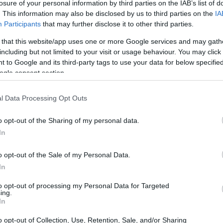
losure of your personal information by third parties on the IAB’s list of
通称NAC）は、アミノ酸システイン由来の強力なサプリメントで
. This information may also be disclosed by us to third parties on the
IA
々な身体機能において重要な役割を果たします。NAC入門で
Participants
that may further disclose it to other third parties.
健康志向の人々は、酸化ストレスや炎症を抑えるといったNA
 that this website/app uses one or more Google services and may gath
including but not limited to your visit or usage behaviour. You may click 
ついて深く理解することで、その幅広い健康効果が明らかになり
 to Google and its third-party tags to use your data for below specifi
ogle consent section.
り、慢性呼吸器疾患の患者に有益です。また、酸化ダメージを軽
あります。このNACの概要では、健康とウェルネスにおけるN
l Data Processing Opt Outs
o opt-out of the Sharing of my personal data.
In
イン (NAC) とは何ですか?
o opt-out of the Sale of my Personal Data.
通称NAC）は、アミノ酸システインのアセチル化体です。メチオ
In
な役割を果たします。システイン自体は体内で自然に生成され
to opt-out of processing my Personal Data for Targeted
摂取することで、そのレベルを高めることができます。
ing.
In
定義は、強力な抗酸化物質であるグルタチオンの前駆体としての
NACの特性はフリーラジカルを中和し、解毒をサポートします
o opt-out of Collection, Use, Retention, Sale, and/or Sharing