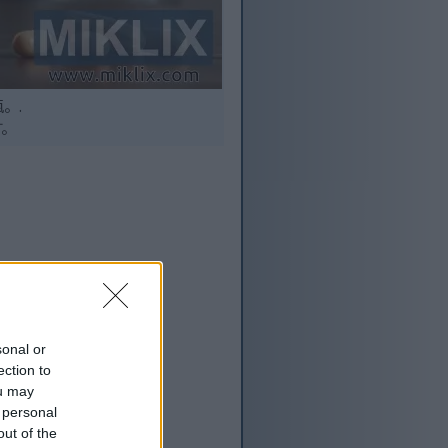
。.
す。
sonal or
ection to
ou may
 personal
out of the