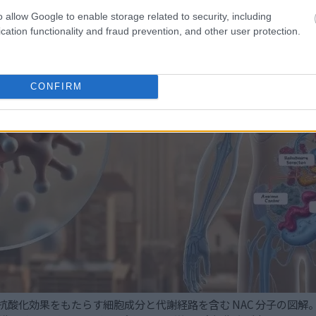
o allow Google to enable storage related to security, including
cation functionality and fraud prevention, and other user protection.
CONFIRM
抗酸化効果をもたらす細胞成分と代謝経路を含む NAC 分子の図解。