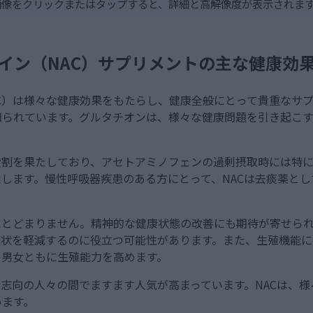
画像をクリックまたはタップすると、詳細と高解像度が表示されま
テイン（NAC）サプリメントの主な健康効
NAC）は様々な健康効果をもたらし、健康全般にとって貴重なサ
知られています。グルタチオンは、様々な健康問題を引き起こ
役割を果たしており、アセトアミノフェンの過剰摂取時には特
たします。慢性呼吸器疾患のある方にとって、NACは去痰薬と
にとどまりません。精神的な健康状態の改善にも期待が寄せら
症状を軽減するのに役立つ可能性があります。また、生殖機能
、男女ともに生殖能力を高めます。
康志向の人々の間でますます人気が高まっています。NACは、
います。