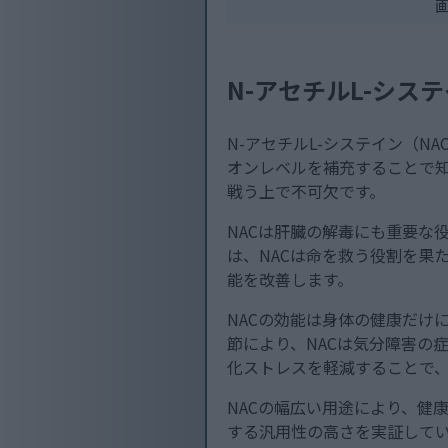
N-アセチルL-シス
N-アセチルL-システイン（
オンレベルを補充することで
戦う上で不可欠です。
NACは肝臓の解毒にも重要な
は、NACは命を救う役割を果
能を改善します。
NACの効能は身体の健康だけ
節により、NACは気分障害の
化ストレスを軽減することで
NACの幅広い用途により、健
する汎用性の高さを実証して