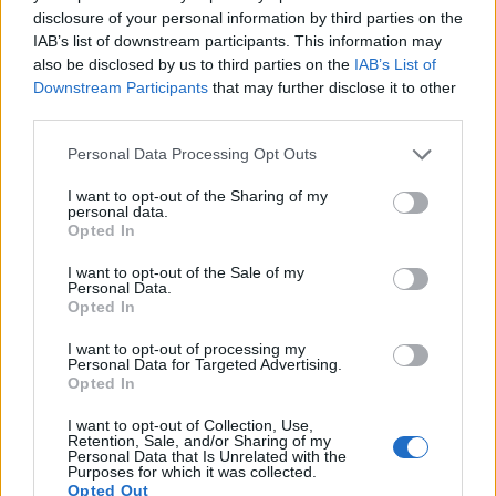
は、驚くほど栄養価が高く、現代科学がようやくその
disclosure of your personal information by third parties on the
全容を解明し始めたばかりの、数々の素晴らしい健康
IAB’s list of downstream participants. This information may
also be disclosed by us to third parties on the
IAB’s List of
効果をもたらします。
続きを読む...
Downstream Participants
that may further disclose it to other
third parties.
柿の健康効果に関する完全ガイド
出版された： 2026年7月13日 18:38:50 UTC
Please note that this website/app uses one or more Google
Personal Data Processing Opt Outs
柿には、多くの人が見過ごしがちな驚くべき健康効果
services and may gather and store information including but
があります。この鮮やかなオレンジ色の果実には、体
not limited to your visit or usage behaviour. You may click to
I want to opt-out of the Sharing of my
personal data.
grant or deny consent to Google and its third-party tags to
を驚くほど様々な形でサポートする強力な栄養素が豊
Opted In
use your data for below specified purposes in below Google
富に含まれています。秋のスーパーフルーツである柿
consent section.
I want to opt-out of the Sale of my
が、あなたの健康習慣をどのように変えることができ
Personal Data.
るのか、ぜひ発見してください。
続きを読む...
Opted In
ネクタリンの健康効果：栄養豊富なこの核果類の
I want to opt-out of processing my
Personal Data for Targeted Advertising.
完全ガイド
Opted In
出版された： 2026年7月13日 18:33:33 UTC
I want to opt-out of Collection, Use,
ネクタリンは、美味しい夏の味覚というだけではあり
Retention, Sale, and/or Sharing of my
ません。この滑らかな皮を持つ桃の品種は、一口ごと
Personal Data that Is Unrelated with the
Purposes for which it was collected.
に豊富な栄養素を摂取できます。多くの人が、この果
Opted Out