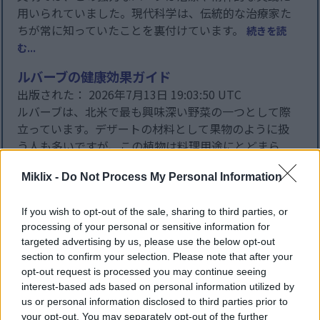
用いられていました。現代科学は、伝統的な治療家た
ちが常に知っていたことを裏付けています。
続きを読
む...
ルバーブの健康効果ガイド
出版された： 2026年7月13日 19:03:50 UTC
ルバーブは、北米で最も興味深い野菜の一つとして際
立っています。デザートの材料として果物のように扱
う人も多いですが、この植物は料理用途にとどまら
ず、驚くべき健康効果をもたらします。鮮やかな赤い
Miklix -
Do Not Process My Personal Information
茎には、体を様々な面でサポートする豊富な栄養素が
含まれています。
続きを読む...
If you wish to opt-out of the sale, sharing to third parties, or
マルメロの驚くべき健康効果：自然界に忘れ去
processing of your personal or sensitive information for
targeted advertising by us, please use the below opt-out
られたスーパーフルーツ
section to confirm your selection. Please note that after your
出版された： 2026年7月13日 19:00:00 UTC
opt-out request is processed you may continue seeing
マルメロは地中海沿岸や中東の文化圏で何世紀にもわ
interest-based ads based on personal information utilized by
たって珍重されてきた果物ですが、欧米諸国ではまだ
us or personal information disclosed to third parties prior to
あまり知られていません。この古くから伝わる果物
your opt-out. You may separately opt-out of the further