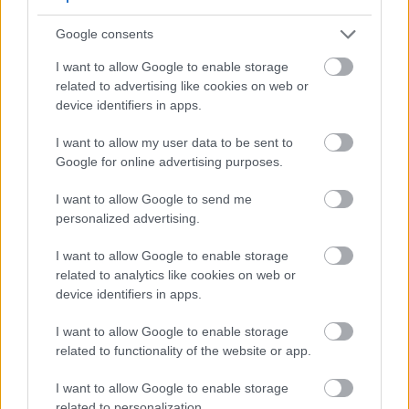
物が健康に良い理由を知りたいと思っています。
続きを
読む...
Google consents
I want to allow Google to enable storage
マスタードの健康効果に関する完全ガイド
related to advertising like cookies on web or
出版された： 2026年7月13日 18:28:16 UTC
device identifiers in apps.
マスタードは、サンドイッチに添えるピリッとした調
味料というだけではありません。この古代の植物は、
I want to allow my user data to be sent to
その驚くべき健康効果から何千年もの間重宝されてき
Google for online advertising purposes.
ました。野球場で見かける鮮やかな黄色のペーストか
I want to allow Google to send me
ら、スパイス棚にある小さな種子まで、マスタードに
personalized advertising.
は多くの人が気づかないような驚くべき効能が数多く
備わっているのです。
続きを読む...
I want to allow Google to enable storage
related to analytics like cookies on web or
ミントの健康効果に関する総合ガイド
device identifiers in apps.
出版された： 2026年7月13日 16:04:24 UTC
ミントは何千年もの間、大切にされてきました。古代
I want to allow Google to enable storage
文明では、この強力なハーブが治療に用いられていま
related to functionality of the website or app.
した。現代科学は、伝統的な治療家たちが常に知って
I want to allow Google to enable storage
いたことを裏付けています。この芳香植物は、あなた
related to personalization.