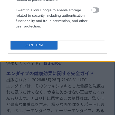
の健康習慣を一変させるほどの驚くべき健康効果をも
たらします。
続きを読む...
I want to allow Google to enable storage
related to security, including authentication
レタスの健康効果に関する完全ガイド
functionality and fraud prevention, and other
出版された： 2026年5月26日 21:13:58 UTC
user protection.
レタスはサラダのベースとしてシャキシャキとした食
感を提供するだけではありません。この葉物野菜に
は、多くの人が見落としがちな驚くべき健康効果があ
CONFIRM
ります。減量をサポートしたり、睡眠の質を高めたり
するなど、レタスは体が毎日必要とする必須栄養素を
供給してくれます。
続きを読む...
エンダイブの健康効果に関する完全ガイド
出版された： 2026年5月26日 21:08:31 UTC
エンダイブは、そのシャキシャキとした食感と洗練さ
れた風味だけでなく、食卓に欠かせない理由がたくさ
んあります。チコリ科に属するこの葉野菜は、驚くほ
ど豊富な栄養素を含み、様々な面で体をサポートしま
す。ベルギーエンダイブ、カーリーエンダイブ、ある