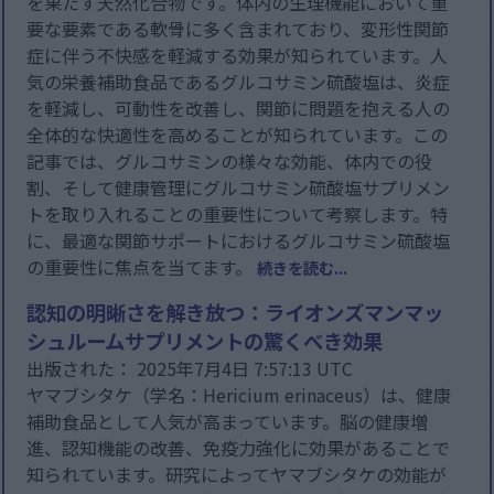
を果たす天然化合物です。体内の生理機能において重
要な要素である軟骨に多く含まれており、変形性関節
症に伴う不快感を軽減する効果が知られています。人
気の栄養補助食品であるグルコサミン硫酸塩は、炎症
を軽減し、可動性を改善し、関節に問題を抱える人の
全体的な快適性を高めることが知られています。この
記事では、グルコサミンの様々な効能、体内での役
割、そして健康管理にグルコサミン硫酸塩サプリメン
トを取り入れることの重要性について考察します。特
に、最適な関節サポートにおけるグルコサミン硫酸塩
の重要性に焦点を当てます。
続きを読む...
認知の明晰さを解き放つ：ライオンズマンマッ
シュルームサプリメントの驚くべき効果
出版された： 2025年7月4日 7:57:13 UTC
ヤマブシタケ（学名：Hericium erinaceus）は、健康
補助食品として人気が高まっています。脳の健康増
進、認知機能の改善、免疫力強化に効果があることで
知られています。研究によってヤマブシタケの効能が