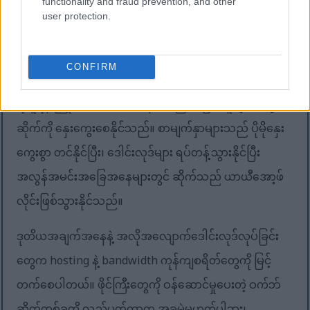
functionality and fraud prevention, and other
များ၊ စာရွက်စာတမ်းများနှင့် အခြားဒေါင်းလုဒ်လုပ်နိုင်သော
user protection.
အရင်းအမြစ်များကဲ့သို့သော ဖိုင်ကြီးများသည် သိသာထင်ရှား
သော ဆာဗာပါဝါနှင့် bandwidth လိုအပ်ပါသည်။
CONFIRM
အလိုအလျောက်စနစ်များသည် ၎င်းတို့ကို အမြောက်အမြား
ရယူရန် ကြိုးစားသောအခါ၊ ၎င်းသည် အခြားသူများအတွက်
ဆိုက်ကို နှေးကွေးစေနိုင်သည်။ စာမျက်နှာများသည် ပိုမိုနှေး
ကွေးစွာ တင်နိုင်ပြီး၊ ဒေါင်းလုဒ်များ ရပ်တန့်သွားနိုင်ပြီး
အလွန်အမင်းအခြေအနေများတွင် ဆိုက်သည် ယာယီအော့ဖ်
လိုင်းဖြစ်သွားနိုင်သည်။
ဒုတိယအချက်အနေနဲ့ အလိုအလျောက်ဒေါင်းလုဒ်လုပ်ခြင်း
တွေက hosting နဲ့ bandwidth ကုန်ကျစရိတ်တွေကို မြင့်
တက်စေပါတယ်။ ဖိုင်ကြီးတွေကို ဝန်ဆောင်မှုပေးတဲ့ ဝက်ဘ်