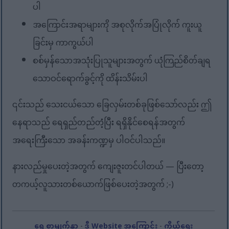
ပါ
အကြောင်းအရာများကို အစုလိုက်အပြုံလိုက် ကူးယူ
ခြင်းမှ ကာကွယ်ပါ
စစ်မှန်သောအသုံးပြုသူများအတွက် ယုံကြည်စိတ်ချရ
သောဝင်ရောက်ခွင့်ကို ထိန်းသိမ်းပါ
၎င်းသည် သေးငယ်သော ခြေလှမ်းတစ်ခုဖြစ်သော်လည်း ဤ
နေရာသည် ရေရှည်တည်တံ့ပြီး ရရှိနိုင်စေရန်အတွက်
အရေးကြီးသော အခန်းကဏ္ဍမှ ပါဝင်ပါသည်။
နားလည်မှုပေးတဲ့အတွက် ကျေးဇူးတင်ပါတယ် — ပြီးတော့
တကယ့်လူသားတစ်ယောက်ဖြစ်ပေးတဲ့အတွက် ;-)
ရှေ့စာမျက်နှာ
-
ဒီ Website အကြောင်း
-
ကိုယ်ရေး