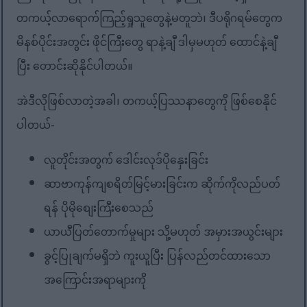
တကယ့်လာရောက်ကြည့်ရှုသူတွေနဲ့မတူဘဲ၊ ဒီပရိုဂရမ်တွေက
မိနစ်ပိုင်းအတွင်း ဖိုင်ကြီးတွေ ရာနဲ့ချီ ဒါမှမဟုတ် ထောင်နဲ့ချီ
ပြီး တောင်းဆိုနိုင်ပါတယ်။
အဲဒီလိုဖြစ်လာတဲ့အခါ၊ တကယ့်ပြဿနာတွေကို ဖြစ်စေနိုင်
ပါတယ်-
လူတိုင်းအတွက် ဒေါင်းလုဒ်ပိုနှေးခြင်း
ဆာဗာကုန်ကျစရိတ်မြင့်မားခြင်းက ဆိုက်ကိုလည်ပတ်
ရန် ပိုမိုစျေးကြီးစေသည်
ယာယီပြတ်တောက်မှုများ သို့မဟုတ် အမှားအယွင်းများ
ခွင့်ပြုချက်မရှိဘဲ ကူးယူပြီး ပြန်လည်တင်ထားသော
အကြောင်းအရာများကို