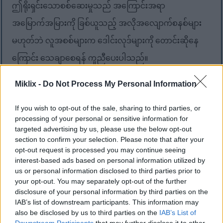
ဤရိုးရှင်းသောစစ်ဆေးမှုသည် အကြောင်းအရာ
အမြောက်အမြားကို ခြစ်ယူသည့် အလိုအလျောက်စနစ်များ
မဟုတ်ဘဲ လူအစစ်များက ဒေါင်းလုဒ်များကို တောင်းဆိုနေ
ကြောင်း သေချာစေရန် ကူညီပေးပါသည်။
ပြီးမြောက်ရန် ခဏလေးသာ ကြာသော်လည်း ကြီးမားသော
Miklix -
Do Not Process My Personal Information
ခြားနားချက်ကို ဖြစ်စေပါသည်။ သင်သည် လူသားတစ်ဦး
If you wish to opt-out of the sale, sharing to third parties, or
ဖြစ်ကြောင်း အတည်ပြုခြင်းဖြင့် သင်သည် အောက်ပါတို့ကို
processing of your personal or sensitive information for
targeted advertising by us, please use the below opt-out
လုပ်ဆောင်ရန် ကူညီပေးနေပါသည်-
section to confirm your selection. Please note that after your
opt-out request is processed you may continue seeing
ဒေါင်းလုဒ်များကို မြန်ဆန်ပြီး ယုံကြည်စိတ်ချရစေရန်
interest-based ads based on personal information utilized by
us or personal information disclosed to third parties prior to
ရုပ်ပုံများနှင့် အရင်းအမြစ်များကို ကာကွယ်ပါ
your opt-out. You may separately opt-out of the further
disclosure of your personal information by third parties on the
ဆိုက်ကို အနှောင့်အယှက်ဖြစ်စေနိုင်သော အလွဲသုံးစား
IAB’s list of downstream participants. This information may
ပြုမှုကို ကာကွယ်ပါ
also be disclosed by us to third parties on the
IAB’s List of
Downstream Participants
that may further disclose it to other