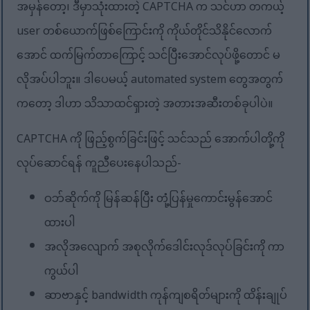
အမှန်တော့၊ ဒီမှာသုံးထားတဲ့ CAPTCHA က သင်ဟာ တကယ့်
user တစ်ယောက်ဖြစ်ကြောင်းကို ကိုယ်တိုင်သိနိုင်လောက်
အောင် ထက်မြက်တာကြောင့် သင်ပြီးအောင်လုပ်ဖို့တောင် မ
လိုအပ်ပါဘူး။ ဒါပေမယ့် automated system တွေအတွက်
ကတော့ ဒါဟာ သိသာထင်ရှားတဲ့ အတားအဆီးတစ်ခုပါပဲ။
CAPTCHA ကို ဖြည့်စွက်ခြင်းဖြင့် သင်သည် အောက်ပါတို့ကို
လုပ်ဆောင်ရန် ကူညီပေးနေပါသည်-
ဝဘ်ဆိုက်ကို မြန်ဆန်ပြီး တုံ့ပြန်မှုကောင်းမွန်အောင်
ထားပါ
အလိုအလျောက် အစုလိုက်ဒေါင်းလုဒ်လုပ်ခြင်းကို ကာ
ကွယ်ပါ
ဆာဗာနှင့် bandwidth ကုန်ကျစရိတ်များကို ထိန်းချုပ်