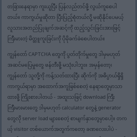
တခြားနေရာမှာ ကူးယူပြီး ပြန်လည်တင်ဖို့ လွယ်ကူစေပါ
တယ်။ ကာကွယ်မှုဆိုတာ ပြီးပြည့်စုံတယ်လို့ မဆိုနိုင်ပေမယ့်
လူသားအတည်ပြုချက်အဆင့်ကို ထည့်သွင်းခြင်းအားဖြင့်
ကြီးမားတဲ့ မိတ္တူကူးခြင်းကို ပိုမိုခက်ခဲစေပါတယ်။
ကျွန်တော် CAPTCHA တွေကို ပွတ်တိုက်မှုတွေ ဒါမှမဟုတ်
အဆင်မပြေမှုတွေ ဖန်တီးဖို့ မသုံးပါဘူး။ အမှန်တော့၊
ကျွန်တော် သူတို့ကို ကန့်သတ်ထားပြီး ဆိုက်ကို အဓိပ္ပာယ်ရှိရှိ
ကာကွယ်ရာမှာ အထောက်အကူဖြစ်စေတဲ့ နေရာတွေမှာသာ
ထားဖို့ ကြိုးစားပါတယ် - အထူးသဖြင့် download ကြီး
ကြီးမားမားတွေ ဒါမှမဟုတ် calculator တွေနဲ့ generator
တွေလို server load များစေတဲ့ စာမျက်နှာတွေမှာပေါ့။ တက
ယ့် visitor တစ်ယောက်အတွက်ကတော့ ခဏလေးပါပဲ -