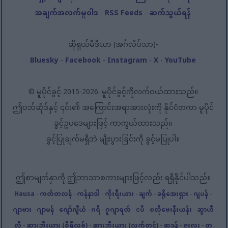
အချက်အလက်မူဝါဒ
-
RSS Feeds
-
ဆက်သွယ်ရန်
ဆိုရှယ်မီဒီယာ (အင်္ဂလိပ်သာ)-
Bluesky
-
Facebook
-
Instagram
-
X
-
YouTube
© မူပိုင်ခွင့် 2015-2026. မူပိုင်ခွင့်ကိုလက်ဝယ်ထားသည်။
ဤဝဘ်ဆိုဒ်နှင့် ၎င်း၏ အကြောင်းအရာအားလုံးကို နိုင်ငံတကာ မူပိုင်
ခွင့်ဥပဒေများဖြင့် ကာကွယ်ထားသည်။
ခွင့်ပြုချက်မရှိဘဲ မျိုးပွားခြင်းကို ခွင့်မပြုပါ။
ဤစာမျက်နှာကို ဤဘာသာစကားများဖြင့်လည်း ရရှိနိုင်ပါသည်။
Hausa
-
ကတ်တလန်
-
ကန်နာဒါ
-
ကိုးရီးယား
-
ချက်
-
ခရိုအေးရှား
-
ဂျပန်
-
ဂျာဗား
-
ဂျာမန်
-
ဂျော်ဂျီယံ
-
ဂရိ
-
ဂူဂျာရတ်
-
ငပိ
-
စလိုဗေးနီးယန်း
-
ဆွာဟီ
လီ
-
ဆားဘီးယား (စီရီလစ်)
-
ဆားဘီးယား (လက်တင်)
-
ဆူဒန်
-
ဇူးလူး
-
တ