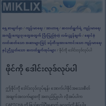
ရှေ့စာမျက်နှာ
/
ကျန်းမာရေး
/
အာဟာရ
/
ဆလတ်ရွက်ရဲ့ ကျန်းမာရေး
အကျိုးကျေးဇူးတွေအတွက် ပြီးပြည့်စုံတဲ့ လမ်းညွှန်ချက်
/
ရောင်စုံ
လတ်ဆတ်သော အဆာများဖြင့် ဖန်တီးမှုအားကောင်းသော ကျန်းမာရေး
နှင့်ညီညွတ်သော ဆလတ်ရွက်ထုပ်များ
/ ဖိုင်ကို ဒေါင်းလုဒ်လုပ်ပါ
ဖိုင်ကို ဒေါင်းလုဒ်လုပ်ပါ
ဤဖိုင်ကို ဒေါင်းလုဒ်လုပ်ရန်၊ အောက်ပါဖိုင်အသေးစိတ်
အချက်အလက်များကို အတည်ပြုပါ၊ လိုအပ်ပါက
CAPTCHA ကို ဖြည့်စွက်ပြီးနောက် ခလုတ်ကို နှိပ်ပါ။