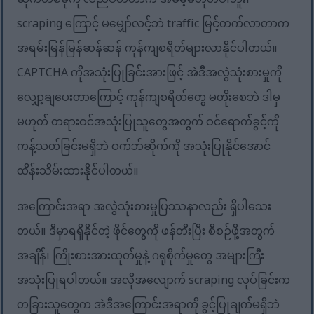
ဆိုက်တစ်ခုကို လည်ပတ်တာက အခမဲ့မဟုတ်ပါဘူး၊
scraping ကြောင့် မမျှော်လင့်ဘဲ traffic မြင့်တက်လာတာက
အရမ်းမြန်မြန်ဆန်ဆန် ကုန်ကျစရိတ်များလာနိုင်ပါတယ်။
CAPTCHA ကိုအသုံးပြုခြင်းအားဖြင့် အဲဒီအလွဲသုံးစားမှုကို
လျှော့ချပေးတာကြောင့် ကုန်ကျစရိတ်တွေ မတိုးစေဘဲ ဒါမှ
မဟုတ် တရားဝင်အသုံးပြုသူတွေအတွက် ဝင်ရောက်ခွင့်ကို
ကန့်သတ်ခြင်းမရှိဘဲ ဝက်ဘ်ဆိုက်ကို အသုံးပြုနိုင်အောင်
ထိန်းသိမ်းထားနိုင်ပါတယ်။
အကြောင်းအရာ အလွဲသုံးစားမှုပြဿနာလည်း ရှိပါသေး
တယ်။ ဒီမှာရရှိနိုင်တဲ့ ဖိုင်တွေကို ဖန်တီးပြီး စီစဉ်ဖို့အတွက်
အချိန်၊ ကြိုးစားအားထုတ်မှုနဲ့ ဂရုစိုက်မှုတွေ အများကြီး
အသုံးပြုရပါတယ်။ အလိုအလျောက် scraping လုပ်ခြင်းက
တခြားသူတွေက အဲဒီအကြောင်းအရာကို ခွင့်ပြုချက်မရှိဘဲ