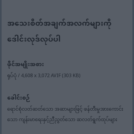
အသေးစိတ်အချက်အလက်များကို
ဒေါင်းလုဒ်လုပ်ပါ
ဖိုင်အမျိုးအစား
ရုပ်ပုံ / 4,608 x 3,072 AVIF (303 KB)
ခေါင်းစဉ်
ရောင်စုံလတ်ဆတ်သော အဆာများဖြင့် ဖန်တီးမှုအားကောင်း
သော ကျန်းမာရေးနှင့်ညီညွတ်သော ဆလတ်ရွက်ထုပ်များ