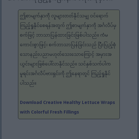
ဤစာမျက်နှာကို လူများတတ်နိုင်သမျှ ဝင်ရောက်
ကြည့်ရှုနိုင်စေရန်အတွက် ဤစာမျက်နှာကို အင်္ဂလိပ်မှ
စက်ဖြင့် ဘာသာပြန်ထားခြင်းဖြစ်ပါသည်။ ကံမ
ကောင်းစွာဖြင့်၊ စက်ဘာသာပြန်ခြင်းသည် ပြီးပြည့်စုံ
သောနည်းပညာမဟုတ်သေးသောကြောင့် အမှားအ
ယွင်းများဖြစ်ပေါ်လာနိုင်သည်။ သင်နှစ်သက်ပါက
မူရင်းအင်္ဂလိပ်ဗားရှင်းကို ဤနေရာတွင် ကြည့်ရှုနိုင်
ပါသည်။
Download Creative Healthy Lettuce Wraps
with Colorful Fresh Fillings