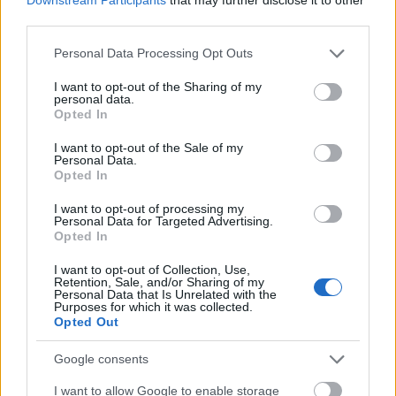
အသုံးပြုသူအားလုံးအတွက် တရားမျှတသော
third parties.
အတွေ့အကြုံကို ထိန်းသိမ်းပါ
Please note that this website/app uses one or more Google
Personal Data Processing Opt Outs
services and may gather and store information including but
စိတ်ရှည်ရှည်နဲ့ သည်းခံပေးတဲ့အတွက် အရမ်းကျေးဇူးတင်ပါ
not limited to your visit or usage behaviour. You may click to
I want to opt-out of the Sharing of my
personal data.
grant or deny consent to Google and its third-party tags to
Opted In
တယ် :-) ဒီခြေလှမ်းလေးက လူတိုင်းအတွက် ဝက်ဘ်ဆိုက်ကို
use your data for below specified purposes in below Google
consent section.
ချောမွေ့စွာလည်ပတ်နေစေပြီး အရည်အသွေးမြင့်
I want to opt-out of the Sale of my
Personal Data.
Opted In
အကြောင်းအရာတွေကို ဆက်လက်ပံ့ပိုးပေးနိုင်အောင် ကူညီ
ပေးပါတယ် :-)
I want to opt-out of processing my
Personal Data for Targeted Advertising.
Opted In
I want to opt-out of Collection, Use,
ရှည်လျားသောဗားရှင်း
Retention, Sale, and/or Sharing of my
Personal Data that Is Unrelated with the
Purposes for which it was collected.
ဒီအဆင့် ဘာကြောင့် လိုအပ်တယ်ဆိုတာ နည်းနည်းပိုရှင်းပြ
Opted Out
ချင်ပါတယ်။
Google consents
I want to allow Google to enable storage