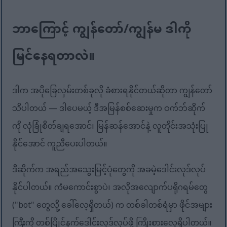
ဘာကြောင့် ကျွန်တော်/ကျွန်မ ဒါကို
မြင်နေရတာလဲ။
ဒါက အပိုခြေလှမ်းတစ်ခုလို ခံစားရနိုင်တယ်ဆိုတာ ကျွန်တော်
သိပါတယ် — ဒါပေမယ့် ဒီအမြန်စစ်ဆေးမှုက ဝက်ဘ်ဆိုက်
ကို လုံခြုံစိတ်ချရအောင်၊ မြန်ဆန်အောင်နဲ့ လူတိုင်းအသုံးပြု
နိုင်အောင် ကူညီပေးပါတယ်။
ဒီဆိုက်က အရည်အသွေးမြင့်ပုံတွေကို အခမဲ့ဒေါင်းလုဒ်လုပ်
နိုင်ပါတယ်။ ကံမကောင်းစွာပဲ၊ အလိုအလျောက်ပရိုဂရမ်တွေ
("bot" တွေလို့ ခေါ်လေ့ရှိတယ်) က တစ်ခါတစ်ရံမှာ ဖိုင်အများ
ကြီးကို တစ်ပြိုင်နက်ဒေါင်းလုဒ်လုပ်ဖို့ ကြိုးစားလေ့ရှိပါတယ်။