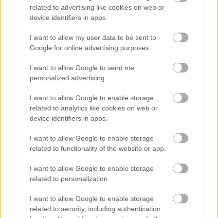
ဒီဝက်ဘ်ဆိုက်က တကယ့်လူတွေ ဝင်ရောက်ကြည့်ရှုနိုင်အောင်
related to advertising like cookies on web or
ရည်ရွယ်ထားတဲ့ အရည်အသွေးမြင့် ပုံတွေကို ပံ့ပိုးပေးပါ
device identifiers in apps.
တယ်။ ကံမကောင်းစွာပဲ၊ အင်တာနက်ပေါ်မှာ အကြောင်းအရာ
I want to allow my user data to be sent to
Google for online advertising purposes.
အမြောက်အမြားကို အလွန်လျင်မြန်စွာ ဒေါင်းလုဒ်လုပ်ခြင်း
I want to allow Google to send me
ဖြင့် ဝက်ဘ်ဆိုက်များကို ကူးယူဖို့ ဒီဇိုင်းထုတ်ထားတဲ့
personalized advertising.
အလိုအလျောက်ကိရိယာတွေ ရှိပါတယ်။ ဒီကိရိယာတွေဟာ
I want to allow Google to enable storage
အချိန်တိုအတွင်းမှာ ဖိုင်ကြီးတွေ ရာပေါင်းများစွာ ဒါမှမဟုတ်
related to analytics like cookies on web or
device identifiers in apps.
ထောင်ပေါင်းများစွာကို တောင်းဆိုနိုင်ပြီး ပုံမှန်လာရောက်
ကြည့်ရှုသူတိုင်းထက် အများကြီးပိုများပါတယ်။
I want to allow Google to enable storage
related to functionality of the website or app.
အဲဒီလိုဖြစ်လာတဲ့အခါ နောက်ကွယ်မှာ စိန်ခေါ်မှုများစွာကို
I want to allow Google to enable storage
ဖန်တီးပေးပါတယ်။
related to personalization.
I want to allow Google to enable storage
ပထမဦးစွာ၊ အရည်အသွေးမြင့် ရုပ်ပုံများကဲ့သို့သော ZIP ဖိုင်
related to security, including authentication