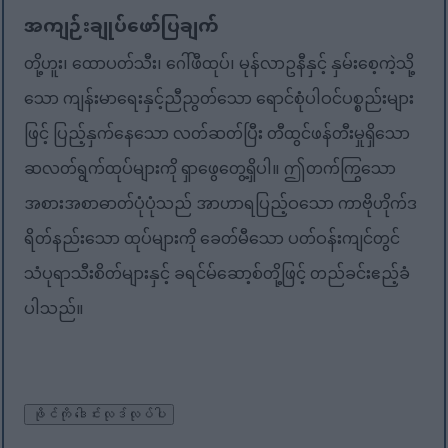
အကျဉ်းချုပ်ဖော်ပြချက်
တို့ဟူး၊ ထောပတ်သီး၊ ဂေါ်ဖီထုပ်၊ မုန်လာဥနီနှင့် နှမ်းစေ့ကဲ့သို့
သော ကျန်းမာရေးနှင့်ညီညွတ်သော ရောင်စုံပါဝင်ပစ္စည်းများ
ဖြင့် ပြည့်နှက်နေသော လတ်ဆတ်ပြီး တီထွင်ဖန်တီးမှုရှိသော
ဆလတ်ရွက်ထုပ်များကို ရှာဖွေတွေ့ရှိပါ။ ဤတက်ကြွသော
အစားအစာဓာတ်ပုံပုံသည် အာဟာရပြည့်ဝသော ကာဗိုဟိုက်ဒ
ရိတ်နည်းသော ထုပ်များကို ခေတ်မီသော ပတ်ဝန်းကျင်တွင်
သံပုရာသီးစိတ်များနှင့် ခရင်မ်ဆော့စ်တို့ဖြင့် တည်ခင်းဧည့်ခံ
ပါသည်။