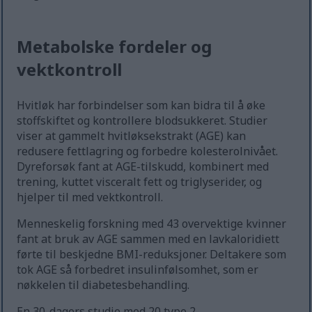
Metabolske fordeler og
vektkontroll
Hvitløk har forbindelser som kan bidra til å øke
stoffskiftet og kontrollere blodsukkeret. Studier
viser at gammelt hvitløksekstrakt (AGE) kan
redusere fettlagring og forbedre kolesterolnivået.
Dyreforsøk fant at AGE-tilskudd, kombinert med
trening, kuttet visceralt fett og triglyserider, og
hjelper til med vektkontroll.
Menneskelig forskning med 43 overvektige kvinner
fant at bruk av AGE sammen med en lavkaloridiett
førte til beskjedne BMI-reduksjoner. Deltakere som
tok AGE så forbedret insulinfølsomhet, som er
nøkkelen til diabetesbehandling.
En 30-dagers studie med 20 type 2-