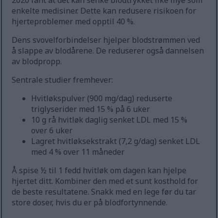
2020 fant at det kan senke blodtrykket like mye som
enkelte medisiner. Dette kan redusere risikoen for
hjerteproblemer med opptil 40 %.
Dens svovelforbindelser hjelper blodstrømmen ved
å slappe av blodårene. De reduserer også dannelsen
av blodpropp.
Sentrale studier fremhever:
Hvitløkspulver (900 mg/dag) reduserte
triglyserider med 15 % på 6 uker
10 g rå hvitløk daglig senket LDL med 15 %
over 6 uker
Lagret hvitløksekstrakt (7,2 g/dag) senket LDL
med 4 % over 11 måneder
Å spise ½ til 1 fedd hvitløk om dagen kan hjelpe
hjertet ditt. Kombiner den med et sunt kosthold for
de beste resultatene. Snakk med en lege før du tar
store doser, hvis du er på blodfortynnende.