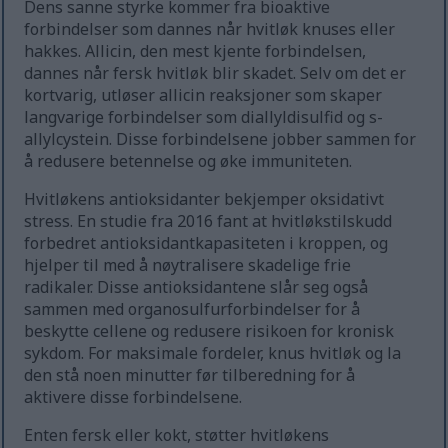
Dens sanne styrke kommer fra bioaktive
forbindelser som dannes når hvitløk knuses eller
hakkes. Allicin, den mest kjente forbindelsen,
dannes når fersk hvitløk blir skadet. Selv om det er
kortvarig, utløser allicin reaksjoner som skaper
langvarige forbindelser som diallyldisulfid og s-
allylcystein. Disse forbindelsene jobber sammen for
å redusere betennelse og øke immuniteten.
Hvitløkens antioksidanter bekjemper oksidativt
stress. En studie fra 2016 fant at hvitløkstilskudd
forbedret antioksidantkapasiteten i kroppen, og
hjelper til med å nøytralisere skadelige frie
radikaler. Disse antioksidantene slår seg også
sammen med organosulfurforbindelser for å
beskytte cellene og redusere risikoen for kronisk
sykdom. For maksimale fordeler, knus hvitløk og la
den stå noen minutter før tilberedning for å
aktivere disse forbindelsene.
Enten fersk eller kokt, støtter hvitløkens