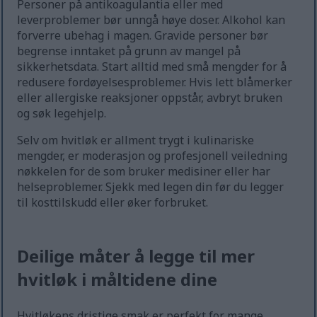
Personer på antikoagulantia eller med
leverproblemer bør unngå høye doser. Alkohol kan
forverre ubehag i magen. Gravide personer bør
begrense inntaket på grunn av mangel på
sikkerhetsdata. Start alltid med små mengder for å
redusere fordøyelsesproblemer. Hvis lett blåmerker
eller allergiske reaksjoner oppstår, avbryt bruken
og søk legehjelp.
Selv om hvitløk er allment trygt i kulinariske
mengder, er moderasjon og profesjonell veiledning
nøkkelen for de som bruker medisiner eller har
helseproblemer. Sjekk med legen din før du legger
til kosttilskudd eller øker forbruket.
Deilige måter å legge til mer
hvitløk i måltidene dine
Hvitløkens dristige smak er perfekt for mange