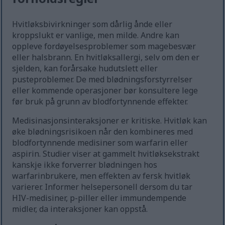
Hvitløksbivirkninger som dårlig ånde eller
kroppslukt er vanlige, men milde. Andre kan
oppleve fordøyelsesproblemer som magebesvær
eller halsbrann. En hvitløksallergi, selv om den er
sjelden, kan forårsake hudutslett eller
pusteproblemer. De med blødningsforstyrrelser
eller kommende operasjoner bør konsultere lege
før bruk på grunn av blodfortynnende effekter.
Medisinasjonsinteraksjoner er kritiske. Hvitløk kan
øke blødningsrisikoen når den kombineres med
blodfortynnende medisiner som warfarin eller
aspirin. Studier viser at gammelt hvitløksekstrakt
kanskje ikke forverrer blødningen hos
warfarinbrukere, men effekten av fersk hvitløk
varierer. Informer helsepersonell dersom du tar
HIV-medisiner, p-piller eller immundempende
midler, da interaksjoner kan oppstå.