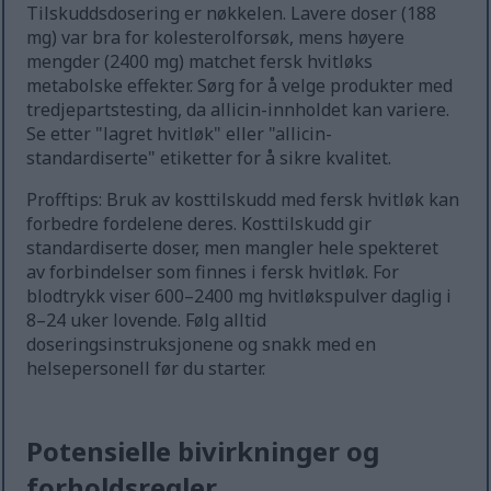
Tilskuddsdosering er nøkkelen. Lavere doser (188
mg) var bra for kolesterolforsøk, mens høyere
mengder (2400 mg) matchet fersk hvitløks
metabolske effekter. Sørg for å velge produkter med
tredjepartstesting, da allicin-innholdet kan variere.
Se etter "lagret hvitløk" eller "allicin-
standardiserte" etiketter for å sikre kvalitet.
Profftips: Bruk av kosttilskudd med fersk hvitløk kan
forbedre fordelene deres. Kosttilskudd gir
standardiserte doser, men mangler hele spekteret
av forbindelser som finnes i fersk hvitløk. For
blodtrykk viser 600–2400 mg hvitløkspulver daglig i
8–24 uker lovende. Følg alltid
doseringsinstruksjonene og snakk med en
helsepersonell før du starter.
Potensielle bivirkninger og
forholdsregler