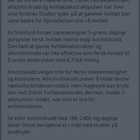
bør du vurdere målene dine. Eldret hvitløksekstrakt,
allicintilskudd og hvitløksekstraktpulver har hver
sine fordeler. Studier tyder på at gammel hvitløk kan
være bedre for hjertehelsen enn rå hvitløk.
En Stanford-forsøk sammenlignet 5-grams daglige
porsjoner fersk hvitløk med to topp kosttilskudd.
Den fant at gamle hvitløksekstrakter og
allicintilskudd var like effektive som fersk hvitløk til
å senke blodtrykket med 6,7/4,8 mmHg.
Kosttilskudd velges ofte for deres bekvemmelighet
og konsistens. Allicin-tilskudd prøver å holde denne
nøkkelforbindelsen stabil, men magesyre kan bryte
den ned. Eldret hvitløksekstrakt, derimot, holder S-
allylcystein intakt, noe som er bra for
antioksidanter.
Se etter kosttilskudd med 188–2400 mg daglige
doser. Disse mengdene er i tråd med studier på
blodtrykk.