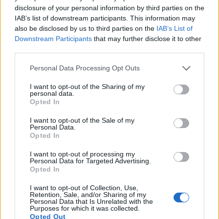
Hvitløk har naturlige smertelindrende egenskaper
disclosure of your personal information by third parties on the
for kroniske betennelser og leddsmerter. Dens
IAB’s list of downstream participants. This information may
svovelforbindelser, som allicin, blokkerer
also be disclosed by us to third parties on the
IAB’s List of
inflammatoriske veier som NSAIDs, men med færre
Downstream Participants
that may further disclose it to other
bivirkninger. En studie fra 2018 viste at
third parties.
hvitløkstilskudd reduserte kneartrosesmerter hos
overvektige kvinner etter 12 uker.
Please note that this website/app uses one or more Google
Personal Data Processing Opt Outs
services and may gather and store information including but
En annen studie fant at hvitløksekstrakt senket
not limited to your visit or usage behaviour. You may click to
I want to opt-out of the Sharing of my
personal data.
CRP- og ESR-markører hos dialysepasienter. Dette
grant or deny consent to Google and its third-party tags to
Opted In
beviser sin evne til å bekjempe systemisk
use your data for below specified purposes in below Google
betennelse.
consent section.
I want to opt-out of the Sale of my
Personal Data.
Kronisk betennelse driver tilstander som leddgikt,
Opted In
hvor leddsmerter begrenser mobiliteten. Hvitløkens
I want to opt-out of processing my
forbindelser undertrykker enzymer som COX-2 som
Personal Data for Targeted Advertising.
utløser hevelse. Arthritis Foundation fremhever
Opted In
hvitløksoljens rolle i å beskytte leddbrusk.
I want to opt-out of Collection, Use,
Retention, Sale, and/or Sharing of my
Forskning viser også at antiinflammatoriske
Personal Data that Is Unrelated with the
matvarer som hvitløk reduserer IL-6 og TNF-α.
Purposes for which it was collected.
Opted Out
Dette er nøkkeldrivere for betennelse.