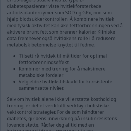
diabetespasienter viste hvitløkforsterkede
antioksidantenzymer som SOD og GPx, noe som
hjalp blodsukkerkontrollen. Å kombinere hvitløk
med fysisk aktivitet kan øke fettforbrenningen ved å
aktivere brunt fett som brenner kalorier. Kliniske
data fremhever også hvitløkens rolle i å redusere
metabolsk betennelse knyttet til fedme.
Tilsett rå hvitløk til måltider for optimal
fettforbrenningseffekt.
Kombiner med trening for å maksimere
metabolske fordeler.
Velg eldre hvitløkstilskudd for konsistente
sammensatte nivåer.
Selv om hvitløk alene ikke vil erstatte kosthold og
trening, er det et verdifullt verktøy i holistiske
vektkontrollstrategier. For de som håndterer
diabetes, gir dens innvirkning på insulinresistens
lovende støtte. Rådfør deg alltid med en