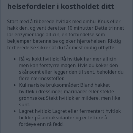
helsefordeler i kostholdet ditt
Start med å tilberede hvitløk med omhu. Knus eller
hakk den, og vent deretter 10 minutter. Dette trinnet
lar enzymer lage allicin, en forbindelse som
bekjemper betennelse og øker hjertehelsen. Riktig
forberedelse sikrer at du får mest mulig utbytte.
Rå vs kokt hvitløk: Rå hvitløk har mer allicin,
men kan forstyrre magen. Hvis du koker den
skånsomt eller legger den til sent, beholder du
flere næringsstoffer.
Kulinariske bruksområder: Bland hakket
hvitløk i dressinger, marinader eller stekte
grønnsaker. Stekt hvitløk er mildere, men like
sunt.
Lagret hvitløk: Lagret eller fermentert hvitløk
holder på antioksidanter og er lettere å
fordøye enn rå fedd.