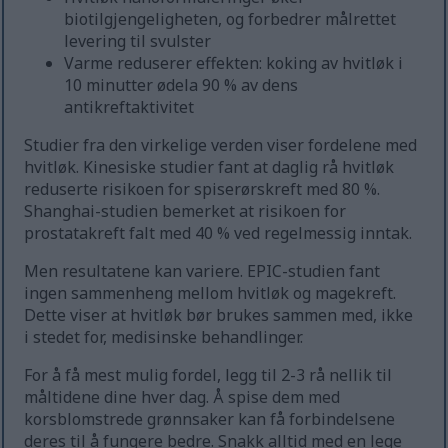
biotilgjengeligheten, og forbedrer målrettet
levering til svulster
Varme reduserer effekten: koking av hvitløk i
10 minutter ødela 90 % av dens
antikreftaktivitet
Studier fra den virkelige verden viser fordelene med
hvitløk. Kinesiske studier fant at daglig rå hvitløk
reduserte risikoen for spiserørskreft med 80 %.
Shanghai-studien bemerket at risikoen for
prostatakreft falt med 40 % ved regelmessig inntak.
Men resultatene kan variere. EPIC-studien fant
ingen sammenheng mellom hvitløk og magekreft.
Dette viser at hvitløk bør brukes sammen med, ikke
i stedet for, medisinske behandlinger.
For å få mest mulig fordel, legg til 2-3 rå nellik til
måltidene dine hver dag. Å spise dem med
korsblomstrede grønnsaker kan få forbindelsene
deres til å fungere bedre. Snakk alltid med en lege