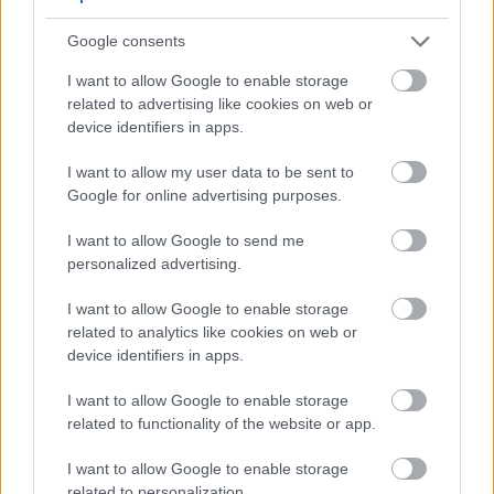
For å få mest mulig nytte, knus rå hvitløk og la den
Google consents
stå i 10 minutter for å aktivere allicin. Matlaging
I want to allow Google to enable storage
under 140°F bevarer de bioaktive stoffene.
related to advertising like cookies on web or
Sammenkobling med matvarer rike på vitamin C
device identifiers in apps.
øker absorpsjonen av svovelforbindelser.
I want to allow my user data to be sent to
Regelmessig inkludert hvitløk i måltider kan støtte
Google for online advertising purposes.
langsiktig betennelsesreduksjon. Dette er uten
harde medisiner.
I want to allow Google to send me
personalized advertising.
Kreftbekjempende forbindelser i
I want to allow Google to enable storage
related to analytics like cookies on web or
hvitløk
device identifiers in apps.
I want to allow Google to enable storage
Hvitløk har forbindelser som bidrar til å bekjempe
related to functionality of the website or app.
kreft ved å stoppe svulster fra å vokse. Studier viser
at dens svovelrike deler, som allicin og diallyldisulfid
I want to allow Google to enable storage
(DADS), kan bremse svulstveksten. En studie på
related to personalization.