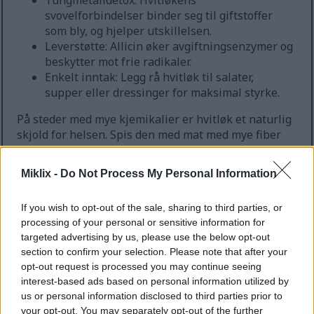
Tungmetalldetox: Hvitløkens
svovelforbindelser binder seg til giftstoffer
som bly, og hjelper utskillelsen.
Leverstøtte: Allicin øker avgiftningsenzymer og
beskytter mot frie radikaler.
Enkelt inntak: Legg rå hvitløk til salater,
supper eller dressinger for maksimal styrke.
På steder med mye kjemikalier er hvitløk et naturlig
skjold for helsen. Spis den med mat med mye fiber
og drikk mye vann for bedre resultater. Hvitløk, i mat
eller kosttilskudd, er en sterk hjelper for å holde oss
Miklix -
Do Not Process My Personal Information
fri for giftstoffer.
If you wish to opt-out of the sale, sharing to third parties, or
processing of your personal or sensitive information for
Anti-inflammatoriske
targeted advertising by us, please use the below opt-out
egenskaper som kan redusere
section to confirm your selection. Please note that after your
opt-out request is processed you may continue seeing
smerte
interest-based ads based on personal information utilized by
us or personal information disclosed to third parties prior to
your opt-out. You may separately opt-out of the further