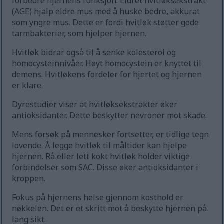
forbedre hjernens funksjon. Eldret hvitløksekstrakt
(AGE) hjalp eldre mus med å huske bedre, akkurat
som yngre mus. Dette er fordi hvitløk støtter gode
tarmbakterier, som hjelper hjernen.
Hvitløk bidrar også til å senke kolesterol og
homocysteinnivåer. Høyt homocystein er knyttet til
demens. Hvitløkens fordeler for hjertet og hjernen
er klare.
Dyrestudier viser at hvitløksekstrakter øker
antioksidanter. Dette beskytter nevroner mot skade.
Mens forsøk på mennesker fortsetter, er tidlige tegn
lovende. Å legge hvitløk til måltider kan hjelpe
hjernen. Rå eller lett kokt hvitløk holder viktige
forbindelser som SAC. Disse øker antioksidanter i
kroppen.
Fokus på hjernens helse gjennom kosthold er
nøkkelen. Det er et skritt mot å beskytte hjernen på
lang sikt.