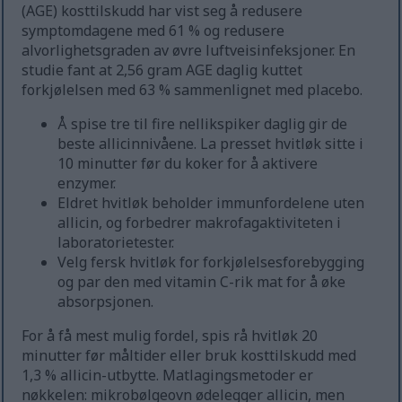
(AGE) kosttilskudd har vist seg å redusere
symptomdagene med 61 % og redusere
alvorlighetsgraden av øvre luftveisinfeksjoner. En
studie fant at 2,56 gram AGE daglig kuttet
forkjølelsen med 63 % sammenlignet med placebo.
Å spise tre til fire nellikspiker daglig gir de
beste allicinnivåene. La presset hvitløk sitte i
10 minutter før du koker for å aktivere
enzymer.
Eldret hvitløk beholder immunfordelene uten
allicin, og forbedrer makrofagaktiviteten i
laboratorietester.
Velg fersk hvitløk for forkjølelsesforebygging
og par den med vitamin C-rik mat for å øke
absorpsjonen.
For å få mest mulig fordel, spis rå hvitløk 20
minutter før måltider eller bruk kosttilskudd med
1,3 % allicin-utbytte. Matlagingsmetoder er
nøkkelen: mikrobølgeovn ødelegger allicin, men