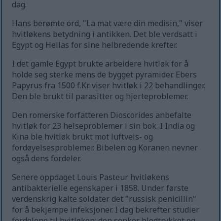
dag.
Hans berømte ord, "La mat være din medisin," viser
hvitløkens betydning i antikken. Det ble verdsatt i
Egypt og Hellas for sine helbredende krefter.
I det gamle Egypt brukte arbeidere hvitløk for å
holde seg sterke mens de bygget pyramider. Ebers
Papyrus fra 1500 f.Kr. viser hvitløk i 22 behandlinger.
Den ble brukt til parasitter og hjerteproblemer.
Den romerske forfatteren Dioscorides anbefalte
hvitløk for 23 helseproblemer i sin bok. I India og
Kina ble hvitløk brukt mot luftveis- og
fordøyelsesproblemer. Bibelen og Koranen nevner
også dens fordeler.
Senere oppdaget Louis Pasteur hvitløkens
antibakterielle egenskaper i 1858. Under første
verdenskrig kalte soldater det "russisk penicillin"
for å bekjempe infeksjoner. I dag bekrefter studier
fordelene til hvitløken: den senker blodtrykket og