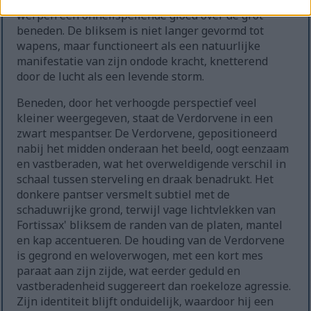
buiten, verlichten zijn skeletachtige gezicht en
werpen een onheilspellende gloed over de grot
beneden. De bliksem is niet langer gevormd tot
wapens, maar functioneert als een natuurlijke
manifestatie van zijn ondode kracht, knetterend
door de lucht als een levende storm.
Beneden, door het verhoogde perspectief veel
kleiner weergegeven, staat de Verdorvene in een
zwart mespantser. De Verdorvene, gepositioneerd
nabij het midden onderaan het beeld, oogt eenzaam
en vastberaden, wat het overweldigende verschil in
schaal tussen sterveling en draak benadrukt. Het
donkere pantser versmelt subtiel met de
schaduwrijke grond, terwijl vage lichtvlekken van
Fortissax' bliksem de randen van de platen, mantel
en kap accentueren. De houding van de Verdorvene
is gegrond en weloverwogen, met een kort mes
paraat aan zijn zijde, wat eerder geduld en
vastberadenheid suggereert dan roekeloze agressie.
Zijn identiteit blijft onduidelijk, waardoor hij een