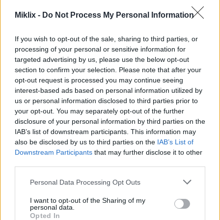
AVIF
(83 KB)
Miklix -
Do Not Process My Personal Information
WebP
(210 KB)
JPEG
(414 KB)
If you wish to opt-out of the sale, sharing to third parties, or
processing of your personal or sensitive information for
targeted advertising by us, please use the below opt-out
Groot formaat
(3,072 x 2,048)
section to confirm your selection. Please note that after your
opt-out request is processed you may continue seeing
AVIF
(223 KB)
interest-based ads based on personal information utilized by
WebP
(549 KB)
us or personal information disclosed to third parties prior to
JPEG
(1.3 MB)
your opt-out. You may separately opt-out of the further
disclosure of your personal information by third parties on the
IAB’s list of downstream participants. This information may
Zeer groot formaat
(4,608 x 3,072)
also be disclosed by us to third parties on the
IAB’s List of
Downstream Participants
that may further disclose it to other
AVIF
(361 KB)
third parties.
WebP
(908 KB)
JPEG
(2.5 MB)
Please note that this website/app uses one or more Google
Personal Data Processing Opt Outs
services and may gather and store information including but
not limited to your visit or usage behaviour. You may click to
I want to opt-out of the Sharing of my
Extra groot formaat
(6,144 x 4,096)
personal data.
grant or deny consent to Google and its third-party tags to
Opted In