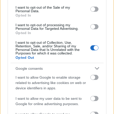
use your data for below specified purposes in below Google
AVIF
(552 KB)
consent section.
I want to opt-out of the Sale of my
WebP
(1.4 MB)
Personal Data.
JPEG
(4 MB)
Opted In
I want to opt-out of processing my
Personal Data for Targeted Advertising.
Komisch groot formaat
(1,048,576 x
Opted In
699,051)
I want to opt-out of Collection, Use,
Nog steeds aan het uploaden... ;-)
Retention, Sale, and/or Sharing of my
Personal Data that Is Unrelated with the
Purposes for which it was collected.
Opted Out
Beschrijving afbeelding
Google consents
I want to allow Google to enable storage
De afbeelding toont een weidse, anime-achtige
related to advertising like cookies on web or
fanart-scène, gezien vanuit een verheven, verhoogd
device identifiers in apps.
isometrisch perspectief. Het legt de schaal en
spanning vast van een gevecht diep in de Deeproot
I want to allow my user data to be sent to
Depths van Elden Ring. Vanuit dit hogere standpunt
Google for online advertising purposes.
opent de omgeving zich tot een uitgestrekt
ondergronds bassin, gevormd door oeroude stenen