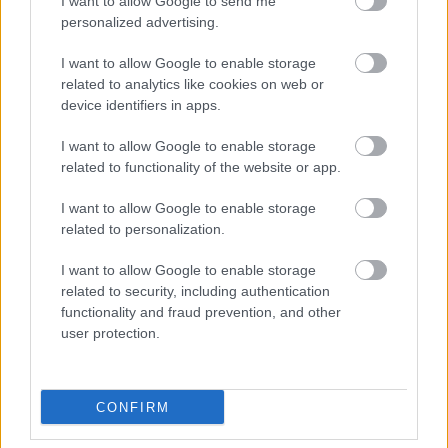
I want to allow Google to send me
en enorme, verstrengelde boomwortels die zich als
personalized advertising.
een versteend bos door de grot uitstrekken. Het
kleurenpalet wordt gedomineerd door gedempte
I want to allow Google to enable storage
blauwen, grijzen en paarsen, wat de setting een
related to analytics like cookies on web or
koude, tijdloze uitstraling geeft, terwijl dwarrelende
device identifiers in apps.
sintels en een vage mist de randen van het terrein
verzachten en diepte aan de compositie toevoegen.
I want to allow Google to enable storage
related to functionality of the website or app.
In het midden van de scène domineert Lichdragon
Fortissax het bovenste gedeelte van het beeld,
I want to allow Google to enable storage
zwevend in de lucht. De immense vleugels van de
related to personalization.
draak zijn volledig uitgestrekt, hun enorme
spanwijdte benadrukt zijn kolossale omvang en
I want to allow Google to enable storage
related to security, including authentication
versterkt zijn identiteit als een ware vliegende
functionality and fraud prevention, and other
draak in plaats van een tegenstander op de grond.
user protection.
Zijn lichaam oogt verrot en oud, met gebarsten
schubben, blootliggende botten en aderen van
karmozijnrode bliksem die organisch onder zijn
huid pulseren. Deze bogen van rode energie stralen
CONFIRM
vanuit zijn borst, nek en gehoornde kruin naar