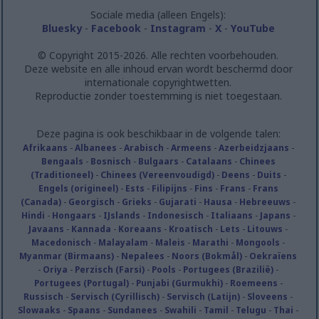
Sociale media (alleen Engels):
Bluesky
-
Facebook
-
Instagram
-
X
-
YouTube
© Copyright 2015-2026. Alle rechten voorbehouden.
Deze website en alle inhoud ervan wordt beschermd door
internationale copyrightwetten.
Reproductie zonder toestemming is niet toegestaan.
Deze pagina is ook beschikbaar in de volgende talen:
Afrikaans
-
Albanees
-
Arabisch
-
Armeens
-
Azerbeidzjaans
-
Bengaals
-
Bosnisch
-
Bulgaars
-
Catalaans
-
Chinees
(Traditioneel)
-
Chinees (Vereenvoudigd)
-
Deens
-
Duits
-
Engels (origineel)
-
Ests
-
Filipijns
-
Fins
-
Frans
-
Frans
(Canada)
-
Georgisch
-
Grieks
-
Gujarati
-
Hausa
-
Hebreeuws
-
Hindi
-
Hongaars
-
IJslands
-
Indonesisch
-
Italiaans
-
Japans
-
Javaans
-
Kannada
-
Koreaans
-
Kroatisch
-
Lets
-
Litouws
-
Macedonisch
-
Malayalam
-
Maleis
-
Marathi
-
Mongools
-
Myanmar (Birmaans)
-
Nepalees
-
Noors (Bokmål)
-
Oekraïens
-
Oriya
-
Perzisch (Farsi)
-
Pools
-
Portugees (Brazilië)
-
Portugees (Portugal)
-
Punjabi (Gurmukhi)
-
Roemeens
-
Russisch
-
Servisch (Cyrillisch)
-
Servisch (Latijn)
-
Sloveens
-
Slowaaks
-
Spaans
-
Sundanees
-
Swahili
-
Tamil
-
Telugu
-
Thai
-