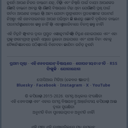
ନୁହେଁ। ଆପଣ ନିଜର ଡାକ୍ତରୀ ଯତ୍ନ, ଚିକିତ୍ସା ଏବଂ ନିଷ୍ପତ୍ତି ପାଇଁ ଦାୟୀ। ଆପଣଙ୍କର
କୌଣସି ଡାକ୍ତରୀ ଅବସ୍ଥା କିମ୍ବା କୌଣସି ବିଷୟରେ ଚିନ୍ତା ଥିବା ଯେକୌଣସି ପ୍ରଶ୍ନ ପାଇଁ
ସର୍ବଦା ଆପଣଙ୍କ ଡାକ୍ତର କିମ୍ବା ଅନ୍ୟ ଯୋଗ୍ୟ ସ୍ୱାସ୍ଥ୍ୟସେବା ପ୍ରଦାନକାରୀଙ୍କ ପରାମର୍ଶ
ନିଅନ୍ତୁ। ଏହି ୱେବସାଇଟରେ ଆପଣ ପଢିଥିବା କିଛି କାରଣରୁ କେବେବି ବୃତ୍ତିଗତ ଡାକ୍ତରୀ
ପରାମର୍ଶକୁ ଅଣଦେଖା କରନ୍ତୁ ନାହିଁ କିମ୍ବା ଏହାକୁ ଖୋଜିବାରେ ବିଳମ୍ବ କରନ୍ତୁ ନାହିଁ।
ଏହି ଚିତ୍ରଟି କମ୍ପ୍ୟୁଟର ଦ୍ୱାରା ପ୍ରସ୍ତୁତ ଏକ ଆନୁମାନିକ କିମ୍ବା ଚିତ୍ରଣ ହୋଇପାରେ ଏବଂ ଏହା
ପ୍ରକୃତ ଫଟୋଗ୍ରାଫ୍ ନୁହେଁ। ଏଥିରେ ଭୁଲତା ଥାଇପାରେ ଏବଂ ଯାଞ୍ଚ ବିନା ଏହାକୁ
ବୈଜ୍ଞାନିକ ଭାବରେ ସଠିକ୍ ବୋଲି ବିବେଚନା କରାଯିବା ଉଚିତ୍ ନୁହେଁ।
ପ୍ରଥମ ପୃଷ୍ଠା
-
ଏହି ୱେବସାଇଟ୍ ବିଷୟରେ
-
ଗୋପନୀୟତା ନୀତି
-
RSS
ଫିଡ୍‌ଗୁଡିକ
-
ଯୋଗାଯୋଗ
ସୋସିଆଲ ମିଡିଆ (କେବଳ ଇଂରାଜୀ):
Bluesky
-
Facebook
-
Instagram
-
X
-
YouTube
© କପିରାଇଟ୍ 2015-2026. ସମସ୍ତ ଅଧିକାର ସଂରକ୍ଷିତ।
ଏହି ୱେବସାଇଟ୍ ଏବଂ ଏହାର ସମସ୍ତ ବିଷୟବସ୍ତୁ ଆନ୍ତର୍ଜାତୀୟ କପିରାଇଟ୍ ଆଇନ
ଦ୍ୱାରା ସୁରକ୍ଷିତ।
ଅନୁମତି ବିନା ପୁନଃଉତ୍ପାଦନ ଅନୁମତି ନାହିଁ।
ଏହି ପୃଷ୍ଠା ଏହି ଭାଷାଗୁଡ଼ିକରେ ମଧ୍ୟ ଉପଲବ୍ଧ: