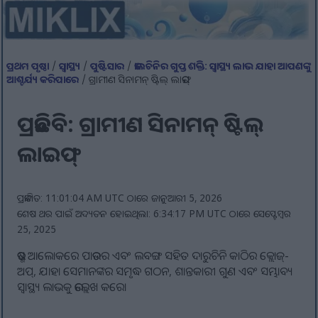
ପ୍ରଥମ ପୃଷ୍ଠା
/
ସ୍ୱାସ୍ଥ୍ୟ
/
ପୁଷ୍ଟିସାର
/
ଡାଲଚିନିର ଗୁପ୍ତ ଶକ୍ତି: ସ୍ୱାସ୍ଥ୍ୟ ଲାଭ ଯାହା ଆପଣଙ୍କୁ
ଆଶ୍ଚର୍ଯ୍ୟ କରିପାରେ
/ ଗ୍ରାମୀଣ ସିନାମନ୍ ଷ୍ଟିଲ୍ ଲାଇଫ୍
ପ୍ରତିଛବି: ଗ୍ରାମୀଣ ସିନାମନ୍ ଷ୍ଟିଲ୍
ଲାଇଫ୍
ପ୍ରକାଶିତ: 11:01:04 AM UTC ଠାରେ ଜାନୁଆରୀ 5, 2026
ଶେଷ ଥର ପାଇଁ ଅଦ୍ୟତନ ହୋଇଥିଲା: 6:34:17 PM UTC ଠାରେ ସେପ୍ଟେମ୍ବର
25, 2025
ଉଷ୍ମ ଆଲୋକରେ ପାଉଡର ଏବଂ ଲବଙ୍ଗ ସହିତ ଦାରୁଚିନି କାଠିର କ୍ଲୋଜ୍-
ଅପ୍, ଯାହା ସେମାନଙ୍କର ସମୃଦ୍ଧ ଗଠନ, ଶାନ୍ତକାରୀ ଗୁଣ ଏବଂ ସମ୍ଭାବ୍ୟ
ସ୍ୱାସ୍ଥ୍ୟ ଲାଭକୁ ଉଲ୍ଲେଖ କରେ।