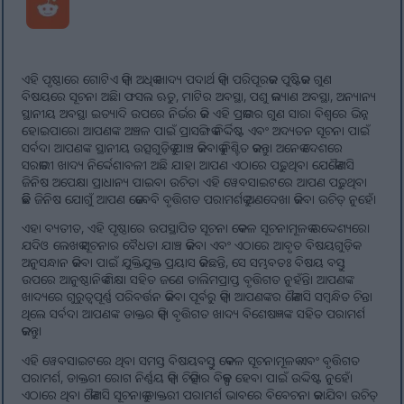
ଏହି ପୃଷ୍ଠାରେ ଗୋଟିଏ କିମ୍ବା ଅଧିକ ଖାଦ୍ୟ ପଦାର୍ଥ କିମ୍ବା ପରିପୂରକର ପୁଷ୍ଟିକର ଗୁଣ
ବିଷୟରେ ସୂଚନା ଅଛି। ଫସଲ ଋତୁ, ମାଟିର ଅବସ୍ଥା, ପଶୁ କଲ୍ୟାଣ ଅବସ୍ଥା, ଅନ୍ୟାନ୍ୟ
ସ୍ଥାନୀୟ ଅବସ୍ଥା ଇତ୍ୟାଦି ଉପରେ ନିର୍ଭର କରି ଏହି ପ୍ରକାରର ଗୁଣ ସାରା ବିଶ୍ୱରେ ଭିନ୍ନ
ହୋଇପାରେ। ଆପଣଙ୍କ ଅଞ୍ଚଳ ପାଇଁ ପ୍ରାସଙ୍ଗିକ ନିର୍ଦ୍ଦିଷ୍ଟ ଏବଂ ଅଦ୍ୟତନ ସୂଚନା ପାଇଁ
ସର୍ବଦା ଆପଣଙ୍କ ସ୍ଥାନୀୟ ଉତ୍ସଗୁଡ଼ିକୁ ଯାଞ୍ଚ କରିବାକୁ ନିଶ୍ଚିତ କରନ୍ତୁ। ଅନେକ ଦେଶରେ
ସରକାରୀ ଖାଦ୍ୟ ନିର୍ଦ୍ଦେଶାବଳୀ ଅଛି ଯାହା ଆପଣ ଏଠାରେ ପଢ଼ୁଥିବା ଯେକୌଣସି
ଜିନିଷ ଅପେକ୍ଷା ପ୍ରାଧାନ୍ୟ ପାଇବା ଉଚିତ। ଏହି ୱେବସାଇଟରେ ଆପଣ ପଢ଼ୁଥିବା
କିଛି ଜିନିଷ ଯୋଗୁଁ ଆପଣ କେବେବି ବୃତ୍ତିଗତ ପରାମର୍ଶକୁ ଅଣଦେଖା କରିବା ଉଚିତ୍ ନୁହେଁ।
ଏହା ବ୍ୟତୀତ, ଏହି ପୃଷ୍ଠାରେ ଉପସ୍ଥାପିତ ସୂଚନା କେବଳ ସୂଚନାମୂଳକ ଉଦ୍ଦେଶ୍ୟରେ।
ଯଦିଓ ଲେଖକ ସୂଚନାର ବୈଧତା ଯାଞ୍ଚ କରିବା ଏବଂ ଏଠାରେ ଆବୃତ ବିଷୟଗୁଡ଼ିକ
ଅନୁସନ୍ଧାନ କରିବା ପାଇଁ ଯୁକ୍ତିଯୁକ୍ତ ପ୍ରୟାସ କରିଛନ୍ତି, ସେ ସମ୍ଭବତଃ ବିଷୟ ବସ୍ତୁ
ଉପରେ ଆନୁଷ୍ଠାନିକ ଶିକ୍ଷା ସହିତ ଜଣେ ତାଲିମପ୍ରାପ୍ତ ବୃତ୍ତିଗତ ନୁହଁନ୍ତି। ଆପଣଙ୍କ
ଖାଦ୍ୟରେ ଗୁରୁତ୍ୱପୂର୍ଣ୍ଣ ପରିବର୍ତ୍ତନ କରିବା ପୂର୍ବରୁ କିମ୍ବା ଆପଣଙ୍କର କୌଣସି ସମ୍ବନ୍ଧିତ ଚିନ୍ତା
ଥିଲେ ସର୍ବଦା ଆପଣଙ୍କ ଡାକ୍ତର କିମ୍ବା ବୃତ୍ତିଗତ ଖାଦ୍ୟ ବିଶେଷଜ୍ଞଙ୍କ ସହିତ ପରାମର୍ଶ
କରନ୍ତୁ।
ଏହି ୱେବସାଇଟରେ ଥିବା ସମସ୍ତ ବିଷୟବସ୍ତୁ କେବଳ ସୂଚନାମୂଳକ ଏବଂ ବୃତ୍ତିଗତ
ପରାମର୍ଶ, ଡାକ୍ତରୀ ରୋଗ ନିର୍ଣ୍ଣୟ କିମ୍ବା ଚିକିତ୍ସାର ବିକଳ୍ପ ହେବା ପାଇଁ ଉଦ୍ଦିଷ୍ଟ ନୁହେଁ।
ଏଠାରେ ଥିବା କୌଣସି ସୂଚନାକୁ ଡାକ୍ତରୀ ପରାମର୍ଶ ଭାବରେ ବିବେଚନା କରାଯିବା ଉଚିତ୍