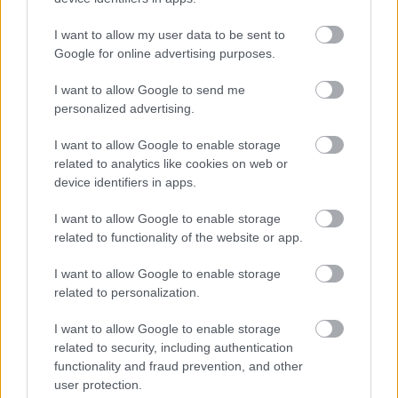
ଡାଲଚିନି ମଧ୍ୟରେ ପରିପୂରକ ଉପାଦାନଗୁଡ଼ିକ ରହିଛି - ସମ୍ପୂର୍ଣ୍ଣ ଲବଙ୍ଗ,
I want to allow my user data to be sent to
ସେମାନଙ୍କର ଛୋଟ, କଳି ପରି ଆକୃତି ଏବଂ ଗଭୀର, ମାଟିର ସ୍ୱର ସହିତ,
Google for online advertising purposes.
ଏବଂ ଅନ୍ୟାନ୍ୟ ସୂକ୍ଷ୍ମ ପ୍ରାକୃତିକ ଉଚ୍ଚାରଣ ଯାହା ପ୍ରଚୁରତା ଏବଂ ଉଷ୍ମର ଛାପକୁ
ବୃଦ୍ଧି କରେ। ଏହି ବିବରଣୀଗୁଡ଼ିକ ଏକ ପରିବେଶ ସୃଷ୍ଟି କରେ ଯାହା
I want to allow Google to send me
ଗ୍ରାମୀଣ ଏବଂ ପରିଷ୍କୃତ ଅନୁଭବ କରେ, ମସଲାଯୁକ୍ତ ଚା, ବେକଡ୍ ସାମଗ୍ରୀ
personalized advertising.
ଏବଂ ସିଝିବା ଷ୍ଟ୍ୟୁର ସୁଗନ୍ଧରେ ପରିପୂର୍ଣ୍ଣ ରୋଷେଇ ଘରଗୁଡ଼ିକୁ ଆହ୍ବାନ
କରେ। ପରିବେଶ ପ୍ରାକୃତିକ ଏବଂ ନୀରବ, ପ୍ରାୟ ଯେପରି ମସଲାଗୁଡ଼ିକୁ
I want to allow Google to enable storage
ଏକ ଫାର୍ମହାଉସ୍ ଟେବୁଲ୍ କିମ୍ବା ଏକ ପାରମ୍ପରିକ ବଜାର ଷ୍ଟଲ୍ ଉପରେ
related to analytics like cookies on web or
ସଜାଯାଇଛି, ତଥାପି ରଚନାର କଳାକୃତି ଏହାକୁ କାଳଜୟୀ ଏବଂ
device identifiers in apps.
ଆମନ୍ତ୍ରଣକାରୀ ଜିନିଷରେ ଉନ୍ନୀତ କରେ। ପ୍ରତିଛବିଟି କେବଳ ଡାଲଚିନିକୁ
ଏକ ମସଲା ଭାବରେ ଉପସ୍ଥାପନ କରେ ନାହିଁ; ଏହା ଏହାର ସାଂସ୍କୃତିକ
I want to allow Google to enable storage
ଏବଂ ଇନ୍ଦ୍ରିୟଗତ ଗୁରୁତ୍ୱକୁ ମୂର୍ତ୍ତିମନ୍ତ କରେ, ଦର୍ଶକଙ୍କୁ ଆରାମ, ସୁସ୍ଥତା ଏବଂ
related to functionality of the website or app.
ପୁଷ୍ଟିକର ରୀତିନୀତିରେ ଡାଲଚିନିର ଭୂମିକା ମନେ ପକାଇଥାଏ।
I want to allow Google to enable storage
ଡାଲଚିନି କାଠିର ସମୃଦ୍ଧ ରଙ୍ଗ - ନରମ ଗେରୁଆ ଠାରୁ ଆରମ୍ଭ କରି
related to personalization.
ଗଭୀର, ଲାଲ ମାଟିଆ ରଙ୍ଗ ପର୍ଯ୍ୟନ୍ତ - ପ୍ରାୟ ସ୍ପର୍ଶନୀୟ ଅନୁଭବ
I want to allow Google to enable storage
କରୁଥିବା ଉଷ୍ମର ଏକ ଅନୁଭବ ପ୍ରଦାନ କରେ। ଏହି ଦୃଶ୍ୟ ସମୃଦ୍ଧି
related to security, including authentication
ମସଲାର ଆଭ୍ୟନ୍ତରୀଣ ଜୀବନଶକ୍ତିକୁ ସୂଚାଇଥାଏ, ଯାହା ଦୀର୍ଘ ଦିନ
functionality and fraud prevention, and other
ଧରି ଏହାର ସ୍ୱାଦ ପାଇଁ ଏବଂ ଏହାର ଔଷଧୀୟ ଏବଂ ପୁନରୁଦ୍ଧାର ଗୁଣ
user protection.
ପାଇଁ ମୂଲ୍ୟବାନ। ଐତିହାସିକ ଭାବରେ ସଭ୍ୟତା ମଧ୍ୟରେ ଦାଲଚିନିକୁ ମୂଲ୍ୟ