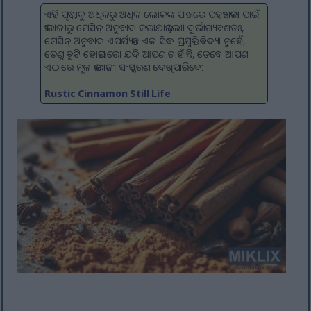
ଏହି ପୃଷ୍ଠାକୁ ଅଧିକରୁ ଅଧିକ ଲୋକଙ୍କ ପାଖରେ ପହଞ୍ଚାଇବା ପାଇଁ
ଇଂରାଜୀରୁ ମେସିନ୍ ଅନୁବାଦ କରାଯାଇଥିଲା। ଦୁର୍ଭାଗ୍ୟବଶତଃ,
ମେସିନ୍ ଅନୁବାଦ ଏପର୍ଯ୍ୟନ୍ତ ଏକ ସିଦ୍ଧ ପ୍ରଯୁକ୍ତିବିଦ୍ୟା ନୁହେଁ,
ତେଣୁ ତ୍ରୁଟି ହୋଇପାରେ। ଯଦି ଆପଣ ଚାହାଁନ୍ତି, ତେବେ ଆପଣ
ଏଠାରେ ମୂଳ ଇଂରାଜୀ ସଂସ୍କରଣ ଦେଖିପାରିବେ:
Rustic Cinnamon Still Life