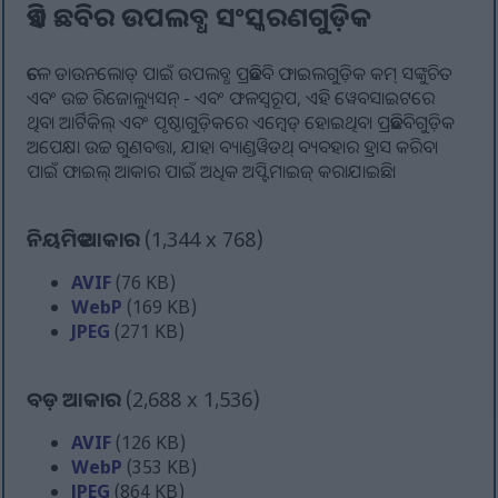
ଏହି ଛବିର ଉପଲବ୍ଧ ସଂସ୍କରଣଗୁଡ଼ିକ
ତଳେ ଡାଉନଲୋଡ୍ ପାଇଁ ଉପଲବ୍ଧ ପ୍ରତିଛବି ଫାଇଲଗୁଡ଼ିକ କମ୍ ସଙ୍କୁଚିତ
ଏବଂ ଉଚ୍ଚ ରିଜୋଲ୍ୟୁସନ୍ - ଏବଂ ଫଳସ୍ୱରୂପ, ଏହି ୱେବସାଇଟରେ
ଥିବା ଆର୍ଟିକିଲ୍ ଏବଂ ପୃଷ୍ଠାଗୁଡ଼ିକରେ ଏମ୍ବେଡ୍ ହୋଇଥିବା ପ୍ରତିଛବିଗୁଡ଼ିକ
ଅପେକ୍ଷା ଉଚ୍ଚ ଗୁଣବତ୍ତା, ଯାହା ବ୍ୟାଣ୍ଡୱିଡଥ୍ ବ୍ୟବହାର ହ୍ରାସ କରିବା
ପାଇଁ ଫାଇଲ୍ ଆକାର ପାଇଁ ଅଧିକ ଅପ୍ଟିମାଇଜ୍ କରାଯାଇଛି।
ନିୟମିତ ଆକାର
(1,344 x 768)
AVIF
(76 KB)
WebP
(169 KB)
JPEG
(271 KB)
ବଡ଼ ଆକାର
(2,688 x 1,536)
AVIF
(126 KB)
WebP
(353 KB)
JPEG
(864 KB)