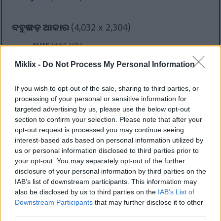
ବହୁତ ବଡ଼ ଆକାର
(4,032 x 2,304)
AVIF
(196 KB)
WebP
(605 KB)
Miklix -
Do Not Process My Personal Information
JPEG
(1.6 MB)
If you wish to opt-out of the sale, sharing to third parties, or
ଅତ୍ୟଧିକ ବଡ଼ ଆକାର
(5,376 x 3,072)
processing of your personal or sensitive information for
targeted advertising by us, please use the below opt-out
AVIF
(280 KB)
section to confirm your selection. Please note that after your
WebP
(914 KB)
opt-out request is processed you may continue seeing
JPEG
(2.5 MB)
interest-based ads based on personal information utilized by
us or personal information disclosed to third parties prior to
your opt-out. You may separately opt-out of the further
ହାସ୍ୟପୂର୍ଣ୍ଣ ଭାବରେ ବଡ଼ ଆକାର
(1,048,576 x
disclosure of your personal information by third parties on the
599,186)
IAB’s list of downstream participants. This information may
also be disclosed by us to third parties on the
IAB’s List of
ଏବେ ବି ଅପଲୋଡ୍ ହେଉଛି... ;-)
Downstream Participants
that may further disclose it to other
third parties.