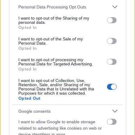
Please note that this website/app uses one or more Google
Personal Data Processing Opt Outs
ଛବିର ବର୍ଣ୍ଣନା
services and may gather and store information including but
not limited to your visit or usage behaviour. You may click to
I want to opt-out of the Sharing of my
personal data.
grant or deny consent to Google and its third-party tags to
ଏହି ମନୋରମ ଚିତ୍ରରେ, ଏକ ସତର୍କତାର ସହିତ ସଜାଯାଇଥିବା ଦାରୁଚିନି
Opted In
use your data for below specified purposes in below Google
କାଠିର ଏକ ଗୁଚ୍ଛ କେନ୍ଦ୍ରବିନ୍ଦୁ ହୋଇଯାଏ, ଏକ ଉଷ୍ମ, ସୁବର୍ଣ୍ଣ
consent section.
ଆଲୋକରେ ସ୍ନାନିତ ଯାହା ସେମାନଙ୍କର ପ୍ରାକୃତିକ ଆକର୍ଷଣକୁ ବୃଦ୍ଧି କରେ।
I want to opt-out of the Sale of my
Personal Data.
ଆଲୋକ ଧୀରେ ଧୀରେ ଟେକ୍ସଚର୍ଡ ପୃଷ୍ଠ ଉପରେ ପଡ଼ିଥାଏ, ପ୍ରତ୍ୟେକ
Opted In
କାଠିକୁ ପରିଭାଷିତ କରୁଥିବା ସୂକ୍ଷ୍ମ ଧାର ଏବଂ ସର୍ପିଲକୁ ଗୁରୁତ୍ୱ ଦେଇଥାଏ,
ଯେତେବେଳେ ନରମ ଛାୟା ରଚନାକୁ ଗଭୀରତା ଏବଂ ଘନତା ଭାବ ପ୍ରଦାନ
I want to opt-out of processing my
Personal Data for Targeted Advertising.
କରେ। ଦାରୁଚିନି କାଠିଗୁଡ଼ିକ ସଦ୍ୟ ସଂଗୃହିତ ଦେଖାଯାଏ, ସେମାନଙ୍କର
Opted In
ଶେଷ ଭାଗ ନାଜୁକ, ସ୍କ୍ରୋଲ୍ ପରି କୁଞ୍ଚନକୁ ପ୍ରକାଶ କରେ ଯାହା
ସେମାନଙ୍କୁ ପ୍ରାୟ ହସ୍ତଶିଳ୍ପ ସୁନ୍ଦରତା ପ୍ରଦାନ କରେ, ଯେପରି ପ୍ରକୃତି ନିଜେ
I want to opt-out of Collection, Use,
ସେମାନଙ୍କୁ ସତର୍କ କଳାକୃତି ସହିତ ଆକୃତି ଦେଇଥାଏ। ସେମାନଙ୍କ ଚାରିପାଖରେ,
Retention, Sale, and/or Sharing of my
Personal Data that Is Unrelated with the
ଦାରୁଚିନି ପାଉଡରର ଏକ ମୁକ୍ତ ବିଛାଡ଼ି ଗ୍ରାମୀଣ ପୃଷ୍ଠରେ ବିସ୍ତାରିତ ହୁଏ,
Purposes for which it was collected.
ଏହାର ସୂକ୍ଷ୍ମ ଦାନାଗୁଡ଼ିକ ଏକ ନରମ ଆଭା ସହିତ ଆଲୋକକୁ ଧରିଥାଏ,
Opted Out
ଏହି ବହୁମୁଖୀ ମସଲାରୁ ସଦ୍ୟ ଗ୍ରାଇଣ୍ଡିଂ ହେବା ସମୟରେ ଉତ୍ପନ୍ନ
ହେଉଥିବା ଆରାମଦାୟକ ସୁଗନ୍ଧକୁ ଉଦ୍ରେକ କରେ। ପାଉଡର କେବଳ
Google consents
ଏକ ପୃଷ୍ଠଭୂମି ଉପାଦାନ ନୁହେଁ ବରଂ ସମଗ୍ର କାଠିର ଏକ ଦୃଶ୍ୟ ଏବଂ
I want to allow Google to enable storage
ସମ୍ବେଦନଶୀଳ ବିସ୍ତାର, ରୂପାନ୍ତରଣକୁ ସୂଚିତ କରେ - ଛାଲରୁ ମସଲା,
related to advertising like cookies on web or
କଞ୍ଚା ଉପାଦାନରୁ ରାନ୍ଧଣା ସମ୍ପଦ।
device identifiers in apps.