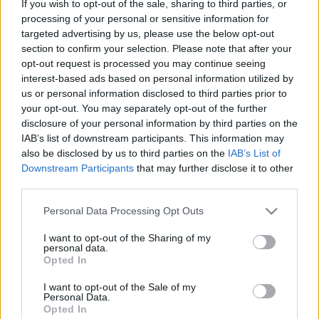
If you wish to opt-out of the sale, sharing to third parties, or
ଏବଂ ଏଥିରେ ତ୍ରୁଟି ହେବାର ସମ୍ଭାବନା ରହିବ ;-)
processing of your personal or sensitive information for
targeted advertising by us, please use the below opt-out
ଏହି ପୃଷ୍ଠାକୁ ଅଧିକରୁ ଅଧିକ ଲୋକଙ୍କ ପାଖରେ ପହଞ୍ଚାଇବା ପାଇଁ
section to confirm your selection. Please note that after your
ଇଂରାଜୀରୁ ମେସିନ୍ ଅନୁବାଦ କରାଯାଇଥିଲା। ଦୁର୍ଭାଗ୍ୟବଶତଃ,
opt-out request is processed you may continue seeing
ମେସିନ୍ ଅନୁବାଦ ଏପର୍ଯ୍ୟନ୍ତ ଏକ ସିଦ୍ଧ ପ୍ରଯୁକ୍ତିବିଦ୍ୟା ନୁହେଁ, ତେଣୁ
interest-based ads based on personal information utilized by
ତ୍ରୁଟି ହୋଇପାରେ। ଯଦି ଆପଣ ଚାହାଁନ୍ତି, ତେବେ ଆପଣ ଏଠାରେ
us or personal information disclosed to third parties prior to
ମୂଳ ଇଂରାଜୀ ସଂସ୍କରଣ ଦେଖିପାରିବେ:
your opt-out. You may separately opt-out of the further
disclosure of your personal information by third parties on the
Contact
IAB’s list of downstream participants. This information may
also be disclosed by us to third parties on the
IAB’s List of
Downstream Participants
that may further disclose it to other
ଆପଣଙ୍କ ନାମ:
third parties.
Please note that this website/app uses one or more Google
Personal Data Processing Opt Outs
services and may gather and store information including but
ଆପଣଙ୍କ ଇମେଲ ଠିକଣା:
not limited to your visit or usage behaviour. You may click to
I want to opt-out of the Sharing of my
personal data.
grant or deny consent to Google and its third-party tags to
Opted In
use your data for below specified purposes in below Google
ବିଷୟ:
consent section.
I want to opt-out of the Sale of my
Personal Data.
Opted In