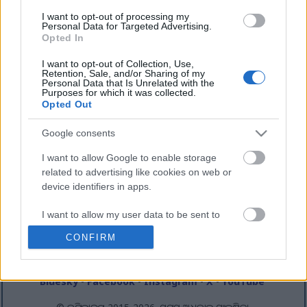
ବାର୍ତ୍ତା:
I want to opt-out of processing my
Personal Data for Targeted Advertising.
Opted In
I want to opt-out of Collection, Use,
Retention, Sale, and/or Sharing of my
Personal Data that Is Unrelated with the
Purposes for which it was collected.
Opted Out
Google consents
I want to allow Google to enable storage
related to advertising like cookies on web or
device identifiers in apps.
I want to allow my user data to be sent to
ପ୍ରଥମ ପୃଷ୍ଠା
-
ଏହି ୱେବସାଇଟ୍ ବିଷୟରେ
-
ଗୋପନୀୟତା ନୀତି
-
RSS
Google for online advertising purposes.
CONFIRM
ଫିଡ୍‌ଗୁଡିକ
-
ଯୋଗାଯୋଗ
I want to allow Google to send me
ସୋସିଆଲ ମିଡିଆ (କେବଳ ଇଂରାଜୀ):
personalized advertising.
Bluesky
-
Facebook
-
Instagram
-
X
-
YouTube
I want to allow Google to enable storage