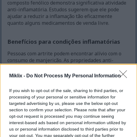
composto fenólico demonstra significativa atividade
anti-inflamatória. Estudos sugerem que ele pode
ajudar a reduzir a inflamação tão eficazmente
quanto alguns medicamentos de venda livre.
Benefícios para condições inflamatórias
Pessoas com artrite podem encontrar alívio com o
consumo de manjericão. As propriedades anti-
inflamatórias da erva podem ajudar a aliviar a dor e
o inchaço nas articulações. Algumas pesquisas
Miklix -
Do Not Process My Personal Information
indicam que o extrato de manjericão reduz os
marcadores inflamatórios no corpo.
If you wish to opt-out of the sale, sharing to third parties, or
processing of your personal or sensitive information for
Capacidade do manjericão de combater a inflamação
targeted advertising by us, please use the below opt-out
se estende a vários sistemas do corpo. Isso o torna
section to confirm your selection. Please note that after your
potencialmente valioso para o controle de doenças
opt-out request is processed you may continue seeing
inflamatórias crônicas. Muitas pessoas incorporam
interest-based ads based on personal information utilized by
o manjericão em sua dieta especificamente por
us or personal information disclosed to third parties prior to
esses efeitos.
your opt-out. You may separately opt-out of the further