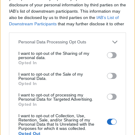
disclosure of your personal information by third parties on the
IAB’s list of downstream participants. This information may
also be disclosed by us to third parties on the
IAB’s List of
Downstream Participants
that may further disclose it to other
third parties.
Please note that this website/app uses one or more Google
Personal Data Processing Opt Outs
services and may gather and store information including but
not limited to your visit or usage behaviour. You may click to
I want to opt-out of the Sharing of my
personal data.
grant or deny consent to Google and its third-party tags to
Opted In
use your data for below specified purposes in below Google
consent section.
I want to opt-out of the Sale of my
Personal Data.
Opted In
Uma cena de bem-estar com frascos de óleo essencial
de manjericão rodeados por folhas frescas de
I want to opt-out of processing my
manjericão, cúrcuma e elementos herbais, ilustrando
Personal Data for Targeted Advertising.
os benefícios anti-inflamatórios para a saúde das
Opted In
articulações e dos tecidos.
Clique ou toque na imagem para obter mais
I want to opt-out of Collection, Use,
Retention, Sale, and/or Sharing of my
informações e resoluções mais altas.
Personal Data that Is Unrelated with the
Purposes for which it was collected.
Opted Out