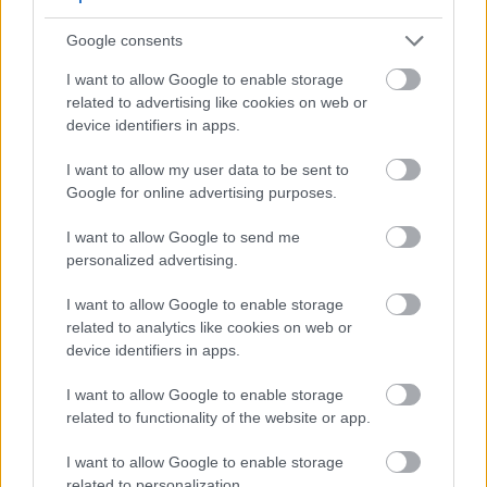
Chá de manjericão para inflamação
Google consents
Beber chá de manjericão é uma maneira suave de
I want to allow Google to enable storage
aproveitar os benefícios anti-inflamatórios. A água
related to advertising like cookies on web or
morna extrai os compostos benéficos das folhas.
device identifiers in apps.
Muitas pessoas consideram essa bebida calmante
útil para aliviar pequenas dores e desconfortos.
I want to allow my user data to be sent to
Google for online advertising purposes.
I want to allow Google to send me
personalized advertising.
I want to allow Google to enable storage
related to analytics like cookies on web or
device identifiers in apps.
I want to allow Google to enable storage
related to functionality of the website or app.
I want to allow Google to enable storage
Fotografia de paisagem de uma xícara de vidro
related to personalization.