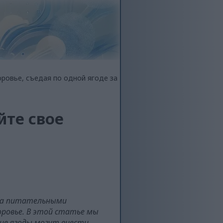
ровье, съедая по одной ягоде за
йте свое
гата питательными
оровье. В этой статье мы
ие ягоды могут внести