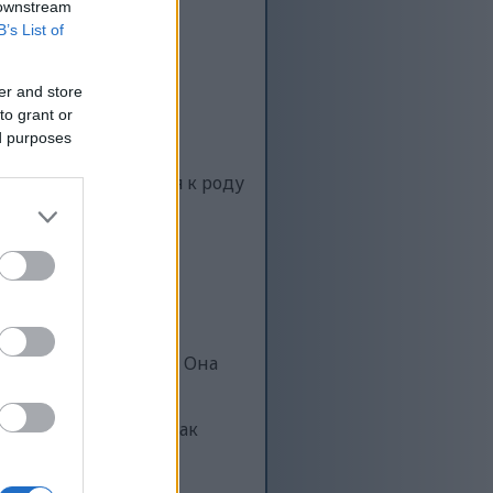
 downstream
ие.
B’s List of
er and store
to grant or
ed purposes
сом. Она относится к роду
 использоваться в
ина — самая
е, а фиолетовая и
 выбор круглый год. Она
екусом.
менно поэтому они так