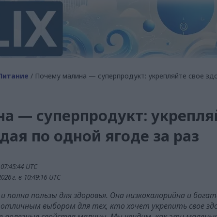
Питание
/ Почему малина — суперпродукт: укрепляйте свое здо
а — суперпродукт: укрепля
дая по одной ягоде за раз
07:45:44 UTC
26 г. в 10:49:16 UTC
о и полна пользы для здоровья. Она низкокалорийна и бо
отличным выбором для тех, кто хочет укрепить свое зд
 полезные свойства малины. Мы увидим, как эти маленьк