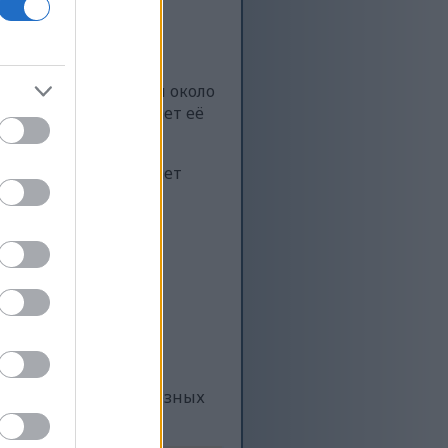
ьных веществ. В ней около
 на порцию. Это делает её
а С. Витамин С играет
хорошим источником
ия мышц и здоровья
стоящий кладезь полезных