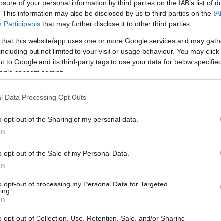
losure of your personal information by third parties on the IAB’s list of
оровью кожи и могут оказывать омолаживающее действ
. This information may also be disclosed by us to third parties on the
IA
юда и закуски очень легко и приятно.
Participants
that may further disclose it to other third parties.
 that this website/app uses one or more Google services and may gath
including but not limited to your visit or usage behaviour. You may click 
 малины
 to Google and its third-party tags to use your data for below specifi
ogle consent section.
годы, известные своими яркими цветами и терпким вку
ов. Каждый сорт обладает уникальным вкусом и может
l Data Processing Opt Outs
o opt-out of the Sharing of my personal data.
асная, чёрная, фиолетовая и золотистая. Красная мал
In
о найти в большинстве магазинов. Чёрная малина слащ
вые вкусовые ощущения.
o opt-out of the Sale of my Personal Data.
 июня по октябрь. Но замороженная малина — отличный
In
ткой и антиоксидантами, что делает её полезным пер
to opt-out of processing my Personal Data for Targeted
ing.
мых разных блюдах, например, в смузи или салатах. И
In
o opt-out of Collection, Use, Retention, Sale, and/or Sharing