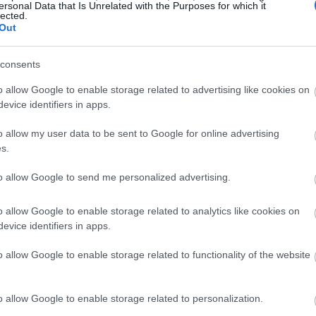
ersonal Data that Is Unrelated with the Purposes for which it
lected.
ть малины
Out
расной малины содержит огромное количество питател
consents
глеводов. Малина также богата клетчаткой — 8 граммов
o allow Google to enable storage related to advertising like cookies on
, кто ищет здоровую пищу.
evice identifiers in apps.
. Она обеспечивает более 50% суточной нормы витамин
o allow my user data to be sent to Google for online advertising
ии иммунной системы. Кроме того, малина является 
s.
нкционирования организма.
to allow Google to send me personalized advertising.
ным веществам, содержащимся в малине, относятся:
для свертывания крови и здоровья костей.
o allow Google to enable storage related to analytics like cookies on
оторые способствуют энергетическому обмену.
evice identifiers in apps.
 калий и магний, жизненно важны для функционирован
o allow Google to enable storage related to functionality of the website
оказывает, что это не просто вкусный фрукт. Это на
o allow Google to enable storage related to personalization.