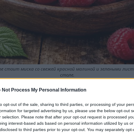
те стоит миска со свежей красной малиной и зелеными лис
столе.
ображения, чтобы получить дополнительную информацию и 
 Not Process My Personal Information
to opt-out of the sale, sharing to third parties, or processing of your per
formation for targeted advertising by us, please use the below opt-out s
а и обладает высокой питательной ценностью.
r selection. Please note that after your opt-out request is processed y
антами, которые помогают бороться с окислительным 
eing interest-based ads based on personal information utilized by us or
ацион может способствовать контролю веса.
disclosed to third parties prior to your opt-out. You may separately opt-
оль в лечении диабета и контроле уровня сахара в кро