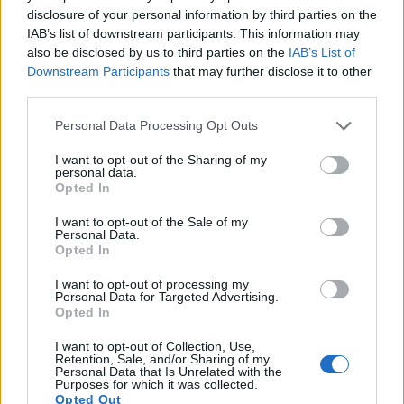
приправа, но и как мощное лекарственное
disclosure of your personal information by third parties on the
растение.
Читать дальше...
IAB’s list of downstream participants. This information may
also be disclosed by us to third parties on the
IAB’s List of
Путеводитель по пользе эстрагона для
Downstream Participants
that may further disclose it to other
здоровья
third parties.
Опубликовано: 13 июля 2026 г. в 19:11:04 UTC
Эстрагон — одна из самых недооцененных трав
Please note that this website/app uses one or more Google
Personal Data Processing Opt Outs
на кухнях всего мира. Это ароматное растение
services and may gather and store information including but
придает блюдам гораздо больше, чем просто
not limited to your visit or usage behaviour. You may click to
I want to opt-out of the Sharing of my
personal data.
приятный вкус. Польза эстрагона для здоровья
grant or deny consent to Google and its third-party tags to
Opted In
use your data for below specified purposes in below Google
простирается от поддержки пищеварительной
consent section.
системы до помощи в регулировании уровня
I want to opt-out of the Sale of my
Personal Data.
сахара в крови.
Читать дальше...
Opted In
Путеводитель по пользе ростков
I want to opt-out of processing my
пшеницы для здоровья
Personal Data for Targeted Advertising.
Opted In
Опубликовано: 13 июля 2026 г. в 19:09:16 UTC
Пшеничная трава стала настоящим хитом в
I want to opt-out of Collection, Use,
мире здорового питания. Эта молодая
Retention, Sale, and/or Sharing of my
Personal Data that Is Unrelated with the
пшеничная трава обладает удивительной
Purposes for which it was collected.
питательной ценностью, заключенной в
Opted Out