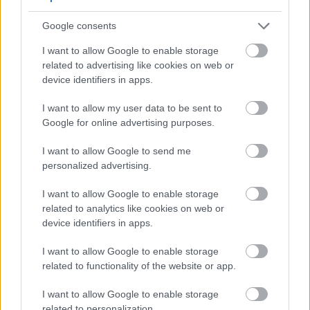
каждом ярко-зеленом стебле. Жители
Соединенных Штатов открывают для себя то,
Google consents
что энтузиасты здорового образа жизни знали
I want to allow Google to enable storage
десятилетиями.
Читать дальше...
related to advertising like cookies on web or
device identifiers in apps.
Полное руководство по пользе зеленого
лука для здоровья
I want to allow my user data to be sent to
Опубликовано: 13 июля 2026 г. в 19:07:50 UTC
Google for online advertising purposes.
Эти тонкие зеленые стебли, лежащие в вашем
холодильнике, могут быть одним из самых
I want to allow Google to send me
недооцененных суперпродуктов на вашей
personalized advertising.
кухне. Зеленый лук, также известный как лук-
шалот, обладает удивительной питательной
I want to allow Google to enable storage
ценностью, которая выходит далеко за рамки
related to analytics like cookies on web or
его роли простого украшения. Добавляете ли вы
device identifiers in apps.
его в яичницу по утрам или посыпаете им
I want to allow Google to enable storage
лапшу, эти универсальные луковые овощи
related to functionality of the website or app.
обладают замечательными полезными
свойствами, которые заслуживают вашего
I want to allow Google to enable storage
внимания.
Читать дальше...
related to personalization.