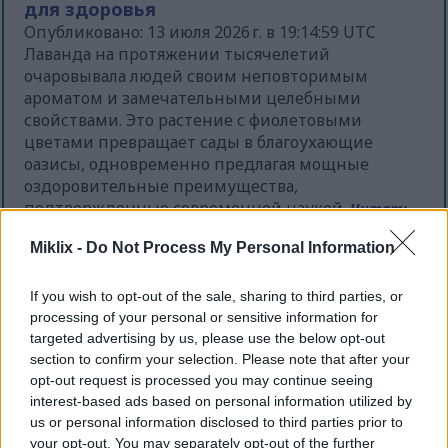
для здоровья
Опубликовано: 13 июля 2026 г. в 19:14:59 UTC
Лаванда на протяжении тысячелетий
очаровывала людей своим неповторимым
ароматом и замечательными целебными
свойствами. Это растение с фиолетовыми
цветами превращает сады в благоухающие
оазисы, одновременно предлагая мощные
оздоровительные преимущества,
подтвержденные современной наукой.
Читать
дальше...
Miklix -
Do Not Process My Personal Information
Полезные свойства хрена для здоровья:
полное руководство
If you wish to opt-out of the sale, sharing to third parties, or
Опубликовано: 13 июля 2026 г. в 19:12:55 UTC
processing of your personal or sensitive information for
Вы когда-нибудь задумывались, почему хрен
targeted advertising by us, please use the below opt-out
section to confirm your selection. Please note that after your
вызывает слезотечение и мгновенно
opt-out request is processed you may continue seeing
прочищает носовые пазухи? Этот острый
interest-based ads based on personal information utilized by
корнеплод используется на протяжении веков,
us or personal information disclosed to third parties prior to
начиная со средних веков, не только как острая
your opt-out. You may separately opt-out of the further