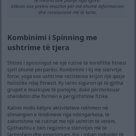
të mëdha dhe pamje nga qyteti.
Klikoni ose prekni imazhin për më shumë informacion
dhe rezolucione më të larta.
Kombinimi i Spinning me
ushtrime të tjera
Shtimi i spinningut në një rutinë të mirëfilltë fitnesi
sjell shumë përparësi. Kombinimi i tij me stërvitje
force, yoga ose ushtrime rezistence krijon një qasje
holistike ndaj fitnesit. Ky larmi siguron që të gjitha
grupet e muskujve të punojnë, duke përmirësuar
shëndetin dhe formën e përgjithshme fizike.
Kalimi midis këtyre aktiviteteve ndihmon në
shmangien e lëndimeve nga mbingarkesa, të
zakonshme në rutinat me një ushtrim të vetëm.
Gjithashtu e bën regjimin e stërvitjes më të
larmishëm dhe emocionues. Kjo i mban individët të