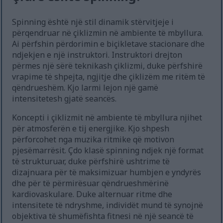
Spinning është një stil dinamik stërvitjeje i
përqendruar në çiklizmin në ambiente të mbyllura.
Ai përfshin përdorimin e biçikletave stacionare dhe
ndjekjen e një instruktori. Instruktori drejton
përmes një sërë teknikash çiklizmi, duke përfshirë
vrapime të shpejta, ngjitje dhe çiklizëm me ritëm të
qëndrueshëm. Kjo larmi lejon një gamë
intensitetesh gjatë seancës.
Koncepti i çiklizmit në ambiente të mbyllura njihet
për atmosferën e tij energjike. Kjo shpesh
përforcohet nga muzika ritmike që motivon
pjesëmarrësit. Çdo klasë spinning ndjek një format
të strukturuar, duke përfshirë ushtrime të
dizajnuara për të maksimizuar humbjen e yndyrës
dhe për të përmirësuar qëndrueshmërinë
kardiovaskulare. Duke alternuar ritme dhe
intensitete të ndryshme, individët mund të synojnë
objektiva të shumëfishta fitnesi në një seancë të