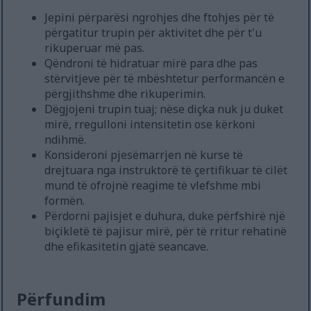
Jepini përparësi ngrohjes dhe ftohjes për të
përgatitur trupin për aktivitet dhe për t'u
rikuperuar më pas.
Qëndroni të hidratuar mirë para dhe pas
stërvitjeve për të mbështetur performancën e
përgjithshme dhe rikuperimin.
Dëgjojeni trupin tuaj; nëse diçka nuk ju duket
mirë, rregulloni intensitetin ose kërkoni
ndihmë.
Konsideroni pjesëmarrjen në kurse të
drejtuara nga instruktorë të çertifikuar të cilët
mund të ofrojnë reagime të vlefshme mbi
formën.
Përdorni pajisjet e duhura, duke përfshirë një
biçikletë të pajisur mirë, për të rritur rehatinë
dhe efikasitetin gjatë seancave.
Përfundim