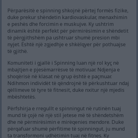
Përparësitë e spinning shkojnë përtej formës fizike,
duke prekur shëndetin kardiovaskular, menaxhimin
e peshës dhe forcimin e muskujve. Ky ushtrim
dinamik është perfekt për përmirësimin e shëndetit
të përgjithshëm pa ushtruar shumë presion mbi
nyjet. Është një zgjedhje e shkëlqyer për pothuajse
të gjithë.
Komuniteti i gjallë i Spinning luan një rol kyç në
mbajtjen e pjesëmarrësve të motivuar. Ndjenja e
shoqërisë në klasat në grup është e paçmuar.
Ndihmon individët të qëndrojnë të përkushtuar ndaj
qëllimeve të tyre të fitnesit, duke nxitur një mjedis
mbështetës.
Përfshirja e rregullt e spinningut në rutinën tuaj
mund të çojë në një stil jetese më të shëndetshëm
dhe në përmirësimin e mirëqenies mendore. Duke
përqafuar shumë përfitime të spinningut, ju mund
ta transformoni udhëtimin tuaj në fitnes. Ky