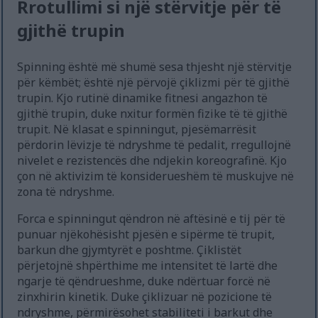
Rrotullimi si një stërvitje për të
gjithë trupin
Spinning është më shumë sesa thjesht një stërvitje
për këmbët; është një përvojë çiklizmi për të gjithë
trupin. Kjo rutinë dinamike fitnesi angazhon të
gjithë trupin, duke nxitur formën fizike të të gjithë
trupit. Në klasat e spinningut, pjesëmarrësit
përdorin lëvizje të ndryshme të pedalit, rregullojnë
nivelet e rezistencës dhe ndjekin koreografinë. Kjo
çon në aktivizim të konsiderueshëm të muskujve në
zona të ndryshme.
Forca e spinningut qëndron në aftësinë e tij për të
punuar njëkohësisht pjesën e sipërme të trupit,
barkun dhe gjymtyrët e poshtme. Çiklistët
përjetojnë shpërthime me intensitet të lartë dhe
ngarje të qëndrueshme, duke ndërtuar forcë në
zinxhirin kinetik. Duke çiklizuar në pozicione të
ndryshme, përmirësohet stabiliteti i barkut dhe