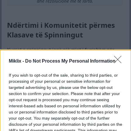
dhe rezolucione më të larta.
Ndërtimi i Komunitetit përmes
Klasave të Spinningut
Kurset e spinningut janë një mjet i fuqishëm për
krijimin e lidhjeve shoqërore midis pjesëmarrësve.
Miklix -
Do Not Process My Personal Information
Në këto mjedise në grup, çiklistët bashkohen rreth
dashurisë së tyre të përbashkët për fitnesin. Kjo
krijon një mjedis të mbushur me inkurajim dhe
If you wish to opt-out of the sale, sharing to third parties, or
motivim. Përvoja të tilla të përbashkëta ndihmojnë
processing of your personal or sensitive information for
targeted advertising by us, please use the below opt-out
në krijimin e miqësive të qëndrueshme, duke rritur
section to confirm your selection. Please note that after your
si angazhimin ashtu edhe qëndrueshmërinë në
opt-out request is processed you may continue seeing
stërvitje.
interest-based ads based on personal information utilized by
Ushtrimet fizike përkrah të tjerëve që ndajnë
us or personal information disclosed to third parties prior to
qëllime të ngjashme mund t’i çojnë individët në
your opt-out. You may separately opt-out of the further
disclosure of your personal information by third parties on the
nivele të reja. Energjia kolektive dhe shoqëria në
IAB’s list of downstream participants. This information may