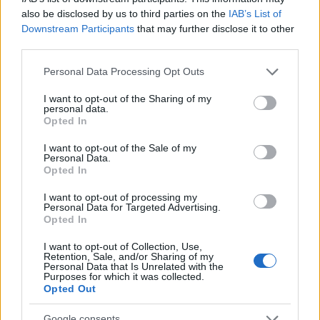
klasat e spinningut nxisin një ndjenjë përkatësie.
also be disclosed by us to third parties on the
IAB’s List of
Kjo ndjenjë përkatësie është çelësi për një
Downstream Participants
that may further disclose it to other
komunitet të lulëzuar fitnesi. Ndërsa çiklistët
third parties.
mbështesin dhe brohorasin njëri-tjetrin, rritet
përgjegjësia. Kjo e bën më të thjeshtë mbajtjen e
Please note that this website/app uses one or more Google
Personal Data Processing Opt Outs
një rutine të rregullt ushtrimesh.
services and may gather and store information including but
not limited to your visit or usage behaviour. You may click to
I want to opt-out of the Sharing of my
Përfitimet e ndërtimit të komunitetit përmes
personal data.
grant or deny consent to Google and its third-party tags to
Opted In
klasave të spinning përfshijnë:
use your data for below specified purposes in below Google
consent section.
I want to opt-out of the Sale of my
Motivim i shtuar përmes përvojave të
Personal Data.
përbashkëta
Opted In
Miqësi mbështetëse që nxisin pjesëmarrjen
Përgjegjshmëri më e madhe që çon në rutina
I want to opt-out of processing my
Personal Data for Targeted Advertising.
të qëndrueshme ushtrimesh
Opted In
Shtimi i ndërveprimeve sociale në rutinat e fitnesit
I want to opt-out of Collection, Use,
e përmirëson përvojën e spinningut. Gjithashtu rrit
Retention, Sale, and/or Sharing of my
Personal Data that Is Unrelated with the
mirëqenien e përgjithshme. Kjo nxjerr në pah rolin
Purposes for which it was collected.
kritik të komunitetit në fitnes.
Opted Out
Google consents