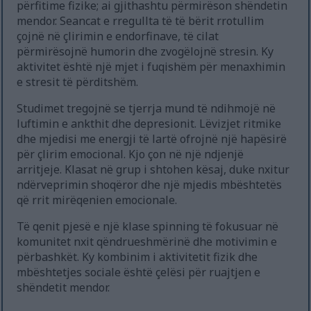
përfitime fizike; ai gjithashtu përmirëson shëndetin
mendor. Seancat e rregullta të të bërit rrotullim
çojnë në çlirimin e endorfinave, të cilat
përmirësojnë humorin dhe zvogëlojnë stresin. Ky
aktivitet është një mjet i fuqishëm për menaxhimin
e stresit të përditshëm.
Studimet tregojnë se tjerrja mund të ndihmojë në
luftimin e ankthit dhe depresionit. Lëvizjet ritmike
dhe mjedisi me energji të lartë ofrojnë një hapësirë
për çlirim emocional. Kjo çon në një ndjenjë
arritjeje. Klasat në grup i shtohen kësaj, duke nxitur
ndërveprimin shoqëror dhe një mjedis mbështetës
që rrit mirëqenien emocionale.
Të qenit pjesë e një klase spinning të fokusuar në
komunitet nxit qëndrueshmërinë dhe motivimin e
përbashkët. Ky kombinim i aktivitetit fizik dhe
mbështetjes sociale është çelësi për ruajtjen e
shëndetit mendor.