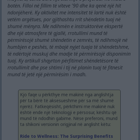
botën. Filloi në fillim të viteve '90 dhe ka qenë një hit
ndonjëherë. Ky aktivitet me intensitet të lartë nuk është
vetëm argëtues, por gjithashtu rrit shëndetin tuaj në
shumë mënyra. Me ndihmën e instruktorëve ekspertë
dhe një atmosfere të gjallë, rrotullimi mund të
përmirësojë shumë shëndetin e zemrës, të ndihmojë në
humbjen e peshës, të mbajë nyjet tuaja të shëndetshme,
të ndërtojë muskuj dhe madje të përmirësojë disponimin
tuaj. Ky artikull shqyrton përfitimet shëndetësore të
rrotullimit dhe pse shtimi i tij në planin tuaj të fitnesit
mund të jetë një përmirësim i madh.
Kjo faqe u përkthye me makinë nga anglishtja
për ta bërë të aksesueshme për sa më shumë
njerëz. Fatkeqësisht, përkthimi me makinë nuk
është ende një teknologji e përsosur, kështu që
mund të ndodhin gabime. Nëse preferoni, mund
ta shikoni versionin origjinal në anglisht këtu:
Ride to Wellness: The Surprising Benefits