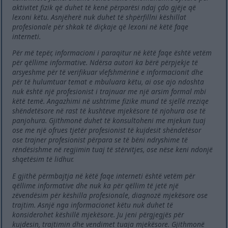
aktivitet fizik që duhet të kenë përparësi ndaj çdo gjëje që
lexoni këtu. Asnjëherë nuk duhet të shpërfillni këshillat
profesionale për shkak të diçkaje që lexoni në këtë faqe
interneti.
Për më tepër, informacioni i paraqitur në këtë faqe është vetëm
për qëllime informative. Ndërsa autori ka bërë përpjekje të
arsyeshme për të verifikuar vlefshmërinë e informacionit dhe
për të hulumtuar temat e mbuluara këtu, ai ose ajo ndoshta
nuk është një profesionist i trajnuar me një arsim formal mbi
këtë temë. Angazhimi në ushtrime fizike mund të sjellë rreziqe
shëndetësore në rast të kushteve mjekësore të njohura ose të
panjohura. Gjithmonë duhet të konsultoheni me mjekun tuaj
ose me një ofrues tjetër profesionist të kujdesit shëndetësor
ose trajner profesionist përpara se të bëni ndryshime të
rëndësishme në regjimin tuaj të stërvitjes, ose nëse keni ndonjë
shqetësim të lidhur.
E gjithë përmbajtja në këtë faqe interneti është vetëm për
qëllime informative dhe nuk ka për qëllim të jetë një
zëvendësim për këshilla profesionale, diagnozë mjekësore ose
trajtim. Asnjë nga informacionet këtu nuk duhet të
konsiderohet këshillë mjekësore. Ju jeni përgjegjës për
kujdesin, trajtimin dhe vendimet tuaja mjekësore. Gjithmonë