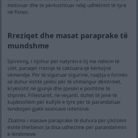
motivuar dhe të përkushtuar ndaj udhëtimit të tyre
në fitnes.
Rreziqet dhe masat paraprake të
mundshme
Spinning, i njohur për natyrën e tij me ndikim të
ulët, paraqet rreziqe të caktuara që kërkojnë
vëmendje. Për të siguruar sigurinë, ruajtja e formës
së duhur është çelësi për të shmangur dëmtimet,
kryesisht në gjunjë dhe pjesën e poshtme të
shpinës. Fillestarët, në veçanti, duhet të jenë të
kujdesshëm për kufijtë e tyre për të parandaluar
tendosjen gjatë seancave intensive.
Zbatimi i masave paraprake të duhura për çiklizëm
është thelbësor. Ja disa udhëzime për parandalimin
e lëndimeve: