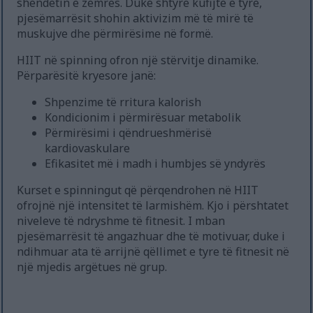
shëndetin e zemrës. Duke shtyrë kufijtë e tyre,
pjesëmarrësit shohin aktivizim më të mirë të
muskujve dhe përmirësime në formë.
HIIT në spinning ofron një stërvitje dinamike.
Përparësitë kryesore janë:
Shpenzime të rritura kalorish
Kondicionim i përmirësuar metabolik
Përmirësimi i qëndrueshmërisë
kardiovaskulare
Efikasitet më i madh i humbjes së yndyrës
Kurset e spinningut që përqendrohen në HIIT
ofrojnë një intensitet të larmishëm. Kjo i përshtatet
niveleve të ndryshme të fitnesit. I mban
pjesëmarrësit të angazhuar dhe të motivuar, duke i
ndihmuar ata të arrijnë qëllimet e tyre të fitnesit në
një mjedis argëtues në grup.