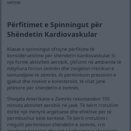
vetme.
Përfitimet e Spinningut për
Shëndetin Kardiovaskular
Klasat e spinningut ofrojnë përfitime të
konsiderueshme për shëndetin kardiovaskular. Si
një formë aktiviteti aerobik, çiklizmi në ambiente të
mbyllura forcon zemrën dhe zvogëlon rrezikun e
sëmundjeve të zemrës. Ai përmirëson presionin e
gjakut dhe nivelet e kolesterolit, të cilat janë
jetësore për shëndetin e zemrës.
Shoqata Amerikane e Zemrës rekomandon 150
minuta aktivitet aerobik në javë. Të bërit rrotullim
është një mënyrë argëtuese dhe efektive për të
përmbushur këtë kërkesë. Të bërit rrotullim i
rregullt përmirëson shëndetin e zemrës, rrit