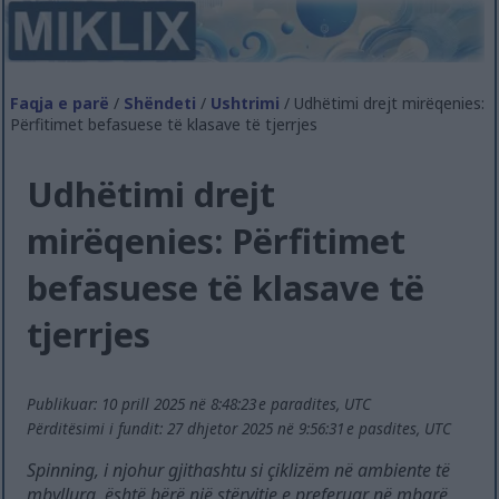
Faqja e parë
/
Shëndeti
/
Ushtrimi
/ Udhëtimi drejt mirëqenies:
Përfitimet befasuese të klasave të tjerrjes
Udhëtimi drejt
mirëqenies: Përfitimet
befasuese të klasave të
tjerrjes
Publikuar: 10 prill 2025 në 8:48:23 e paradites, UTC
Përditësimi i fundit: 27 dhjetor 2025 në 9:56:31 e pasdites, UTC
Spinning, i njohur gjithashtu si çiklizëm në ambiente të
mbyllura, është bërë një stërvitje e preferuar në mbarë