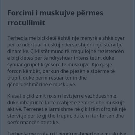
Forcimi i muskujve përmes
rrotullimit
Tërheqja me biçikletë është një mënyrë e shkëlqyer
për të ndërtuar muskuj ndërsa shijoni një stërvitje
dinamike. Çiklistët mund të rregullojnë rezistencën
e biçikletës për të ndryshuar intensitetin, duke
synuar grupet kryesore të muskujve. Kjo qasje
forcon këmbët, barkun dhe pjesën e sipërme të
trupit, duke përmirësuar tonin dhe
qëndrueshmërinë e muskujve.
Klasat e çiklizmit nxisin lëvizjen e vazhdueshme,
duke mbajtur të lartë rrahjet e zemrës dhe muskujt
aktivë. Terrenet e larmishme në çiklizëm ofrojnë një
stërvitje për të gjithë trupin, duke rritur forcën dhe
performancën atletike.
Tërheqja me rrota rrit qëndrueshmërinë e muskujve