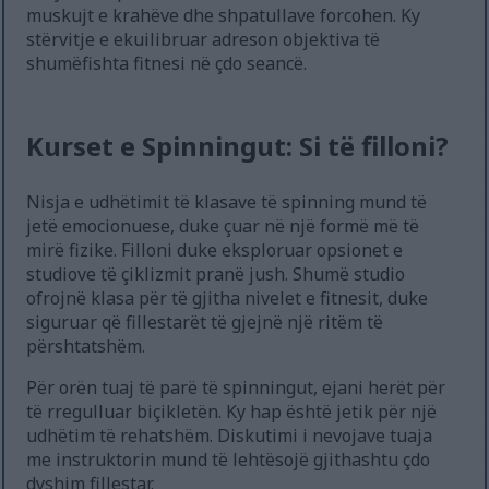
muskujt e krahëve dhe shpatullave forcohen. Ky
stërvitje e ekuilibruar adreson objektiva të
shumëfishta fitnesi në çdo seancë.
Kurset e Spinningut: Si të filloni?
Nisja e udhëtimit të klasave të spinning mund të
jetë emocionuese, duke çuar në një formë më të
mirë fizike. Filloni duke eksploruar opsionet e
studiove të çiklizmit pranë jush. Shumë studio
ofrojnë klasa për të gjitha nivelet e fitnesit, duke
siguruar që fillestarët të gjejnë një ritëm të
përshtatshëm.
Për orën tuaj të parë të spinningut, ejani herët për
të rregulluar biçikletën. Ky hap është jetik për një
udhëtim të rehatshëm. Diskutimi i nevojave tuaja
me instruktorin mund të lehtësojë gjithashtu çdo
dyshim fillestar.