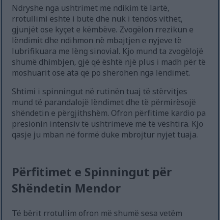
Ndryshe nga ushtrimet me ndikim të lartë,
rrotullimi është i butë dhe nuk i tendos vithet,
gjunjët ose kyçet e këmbëve. Zvogëlon rrezikun e
lëndimit dhe ndihmon në mbajtjen e nyjeve të
lubrifikuara me lëng sinovial. Kjo mund ta zvogëlojë
shumë dhimbjen, gjë që është një plus i madh për të
moshuarit ose ata që po shërohen nga lëndimet.
Shtimi i spinningut në rutinën tuaj të stërvitjes
mund të parandalojë lëndimet dhe të përmirësojë
shëndetin e përgjithshëm. Ofron përfitime kardio pa
presionin intensiv të ushtrimeve më të vështira. Kjo
qasje ju mban në formë duke mbrojtur nyjet tuaja.
Përfitimet e Spinningut për
Shëndetin Mendor
Të bërit rrotullim ofron më shumë sesa vetëm