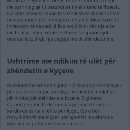
Mund ta rregullosh intensitetin e stërvitjes tënde
me spinning që t'i përshtatet nivelit tënd të fitnesit.
Në këtë mënyrë, mund të vazhdosh të sfidosh veten
ndërsa punon për humbjen e dhjamit. Mos harro të
investosh në këpucë cilësore çiklizmi për një ecje
më të mirë. Shijo ritmin e klasës së spinningut
ndërsa lëviz drejt një vetjeje më të shëndetshme.
Ushtrime me ndikim të ulët për
shëndetin e kyçeve
Biçikletat me rrotullim janë një zgjedhje e shkëlqyer
për ata që kërkojnë stërvitje me ndikim të ulët që
përmirësojnë shëndetin e kyçeve. Biçikletat
stacionare janë të dizajnuara për një stërvitje
kardio që është e lehtë për kyçet. Kjo e bën
rrotullimin të shkëlqyer për njerëzit me dhimbje
kyçesh ose probleme lëvizshmërie.