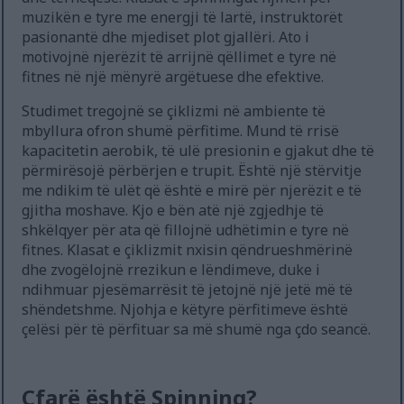
muzikën e tyre me energji të lartë, instruktorët
pasionantë dhe mjediset plot gjallëri. Ato i
motivojnë njerëzit të arrijnë qëllimet e tyre në
fitnes në një mënyrë argëtuese dhe efektive.
Studimet tregojnë se çiklizmi në ambiente të
mbyllura ofron shumë përfitime. Mund të rrisë
kapacitetin aerobik, të ulë presionin e gjakut dhe të
përmirësojë përbërjen e trupit. Është një stërvitje
me ndikim të ulët që është e mirë për njerëzit e të
gjitha moshave. Kjo e bën atë një zgjedhje të
shkëlqyer për ata që fillojnë udhëtimin e tyre në
fitnes. Klasat e çiklizmit nxisin qëndrueshmërinë
dhe zvogëlojnë rrezikun e lëndimeve, duke i
ndihmuar pjesëmarrësit të jetojnë një jetë më të
shëndetshme. Njohja e këtyre përfitimeve është
çelësi për të përfituar sa më shumë nga çdo seancë.
Çfarë është Spinning?