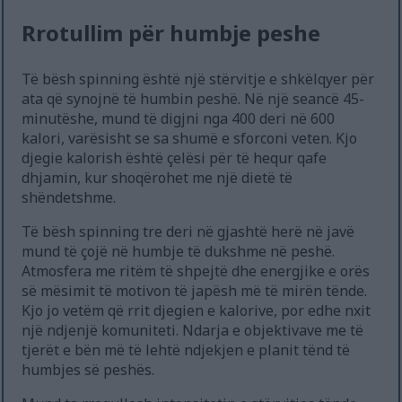
Rrotullim për humbje peshe
Të bësh spinning është një stërvitje e shkëlqyer për
ata që synojnë të humbin peshë. Në një seancë 45-
minutëshe, mund të digjni nga 400 deri në 600
kalori, varësisht se sa shumë e sforconi veten. Kjo
djegie kalorish është çelësi për të hequr qafe
dhjamin, kur shoqërohet me një dietë të
shëndetshme.
Të bësh spinning tre deri në gjashtë herë në javë
mund të çojë në humbje të dukshme në peshë.
Atmosfera me ritëm të shpejtë dhe energjike e orës
së mësimit të motivon të japësh më të mirën tënde.
Kjo jo vetëm që rrit djegien e kalorive, por edhe nxit
një ndjenjë komuniteti. Ndarja e objektivave me të
tjerët e bën më të lehtë ndjekjen e planit tënd të
humbjes së peshës.