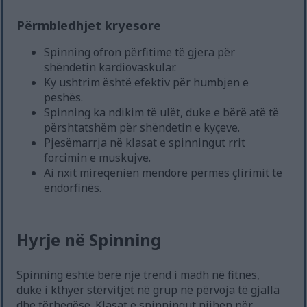
Përmbledhjet kryesore
Spinning ofron përfitime të gjera për
shëndetin kardiovaskular.
Ky ushtrim është efektiv për humbjen e
peshës.
Spinning ka ndikim të ulët, duke e bërë atë të
përshtatshëm për shëndetin e kyçeve.
Pjesëmarrja në klasat e spinningut rrit
forcimin e muskujve.
Ai nxit mirëqenien mendore përmes çlirimit të
endorfinës.
Hyrje në Spinning
Spinning është bërë një trend i madh në fitnes,
duke i kthyer stërvitjet në grup në përvoja të gjalla
dhe tërheqëse. Klasat e spinningut njihen për