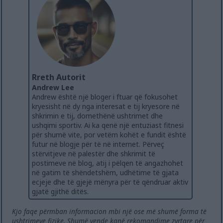
Rreth Autorit
Andrew Lee
Andrew është një bloger i ftuar që fokusohet
kryesisht në dy nga interesat e tij kryesore në
shkrimin e tij, domethënë ushtrimet dhe
ushqimi sportiv. Ai ka qenë një entuziast fitnesi
për shumë vite, por vetëm kohët e fundit është
futur në blogje për të në internet. Përveç
stërvitjeve në palestër dhe shkrimit të
postimeve në blog, atij i pëlqen të angazhohet
në gatim të shëndetshëm, udhëtime të gjata
ecjeje dhe të gjejë mënyra për të qëndruar aktiv
gjatë gjithë ditës.
Kjo faqe përmban informacion mbi një ose më shumë forma të
ushtrimeve fizike. Shumë vende kanë rekomandime zyrtare për