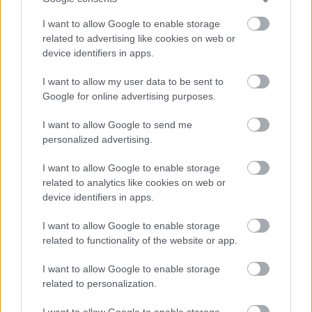
Spinning dhe Zhvillimi i Forcës së
I want to allow Google to enable storage
Trupit
related to advertising like cookies on web or
device identifiers in apps.
Forca e barkut është jetike për çiklistët, duke
I want to allow my user data to be sent to
përmirësuar qëndrimin, stabilitetin dhe prodhimin
Google for online advertising purposes.
e fuqisë. Në klasat e spinningut, angazhimi i
muskujve të barkut i ndihmon çiklistët të mbajnë
I want to allow Google to send me
formën e duhur, duke ulur rreziqet e lëndimeve. Kjo
personalized advertising.
përfshin muskujt e drejtë të barkut, muskujt oblikë,
I want to allow Google to enable storage
muskujt transversalë të barkut dhe muskujt
related to analytics like cookies on web or
erektorë të shpinës. Së bashku, ato përmirësojnë
device identifiers in apps.
performancën në çiklizëm.
I want to allow Google to enable storage
Ndërtimi i një muskuli muskulor të fortë zvogëlon
related to functionality of the website or app.
lëvizjen nga njëra anë në tjetrën gjatë çiklizmit,
duke e bërë transferimin e energjisë më efikas. Pa
I want to allow Google to enable storage
stërvitjen e muskulit muskulor, çiklistët mund të
related to personalization.
përjetojnë shqetësime në ije, pjesën e poshtme të
shpinës dhe shpatulla. Një muskul muskulor i fortë
I want to allow Google to enable storage