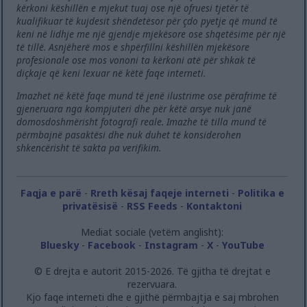
kërkoni këshillën e mjekut tuaj ose një ofruesi tjetër të
kualifikuar të kujdesit shëndetësor për çdo pyetje që mund të
keni në lidhje me një gjendje mjekësore ose shqetësime për një
të tillë. Asnjëherë mos e shpërfillni këshillën mjekësore
profesionale ose mos vononi ta kërkoni atë për shkak të
diçkaje që keni lexuar në këtë faqe interneti.
Imazhet në këtë faqe mund të jenë ilustrime ose përafrime të
gjeneruara nga kompjuteri dhe për këtë arsye nuk janë
domosdoshmërisht fotografi reale. Imazhe të tilla mund të
përmbajnë pasaktësi dhe nuk duhet të konsiderohen
shkencërisht të sakta pa verifikim.
Faqja e parë
-
Rreth kësaj faqeje interneti
-
Politika e
privatësisë
-
RSS Feeds
-
Kontaktoni
Mediat sociale (vetëm anglisht):
Bluesky
-
Facebook
-
Instagram
-
X
-
YouTube
© E drejta e autorit 2015-2026. Të gjitha të drejtat e
rezervuara.
Kjo faqe interneti dhe e gjithë përmbajtja e saj mbrohen