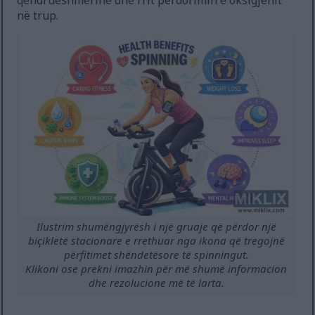
qëndrueshmërinë dhe rrit përdorimin e oksigjenit
në trup.
Ilustrim shumëngjyrësh i një gruaje që përdor një
biçikletë stacionare e rrethuar nga ikona që tregojnë
përfitimet shëndetësore të spinningut.
Klikoni ose prekni imazhin për më shumë informacion
dhe rezolucione më të larta.