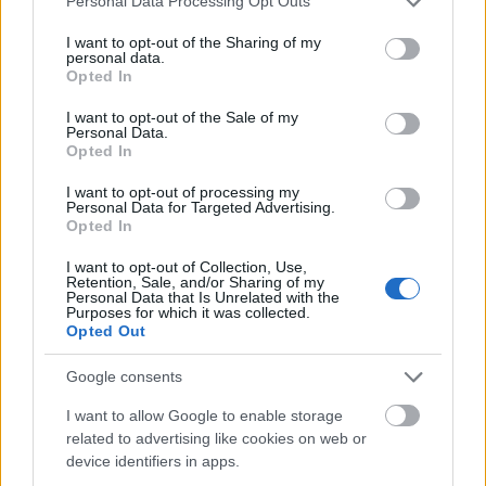
Personal Data Processing Opt Outs
services and may gather and store information including but
not limited to your visit or usage behaviour. You may click to
I want to opt-out of the Sharing of my
Bildbeskrivning
personal data.
grant or deny consent to Google and its third-party tags to
Opted In
use your data for below specified purposes in below Google
denna inbjudande och fridfulla komposition intar en
consent section.
I want to opt-out of the Sale of my
generös hög av nymalet kanelpulver centrum, dess
Personal Data.
Opted In
fina konsistens och varma, jordiga toner drar
omedelbart ögat till sig. Pulvret är högat på en slät
I want to opt-out of processing my
träyta, dess gyllenbruna nyanser glöder mjukt
Personal Data for Targeted Advertising.
Opted In
under mild belysning som förstärker dess naturliga
rikedom. Varje korn tycks fånga en viskning av
I want to opt-out of Collection, Use,
värme, vilket framkallar kryddans omisskännliga
Retention, Sale, and/or Sharing of my
Personal Data that Is Unrelated with the
arom som är på samma gång söt, träig och
Purposes for which it was collected.
tröstande. Den rustika ytan under skapar en
Opted Out
naturlig kontrast, jordar scenen och påminner
betraktaren om kanelens ursprung som en gåva
Google consents
från naturen, skördad från trädbarken och
I want to allow Google to enable storage
förvandlad till en kulinarisk och terapeutisk skatt.
related to advertising like cookies on web or
Pulverhögen, noggrant formad men något
device identifiers in apps.
oregelbunden, förmedlar äkthet och renhet, vilket