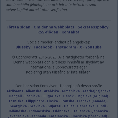
kan innehålla felaktigheter och bör inte betraktas som
vetenskapligt korrekt utan verifiering.
Första sidan
-
Om denna webbplats
-
Sekretesspolicy
-
RSS-flöden
-
Kontakta
Sociala medier (endast på engelska):
Bluesky
-
Facebook
-
Instagram
-
X
-
YouTube
© Upphovsrätt 2015-2026. Alla rättigheter förbehållna.
Denna webbplats och allt dess innehåll är skyddat av
internationella upphovsrättslagar.
Kopiering utan tillstånd är inte tillåten.
Den här sidan finns även tillgänglig på dessa språk:
Afrikaans
-
Albanska
-
Arabiska
-
Armeniska
-
Azerbajdzjanska
-
Bengali
-
Bosniska
-
Bulgariska
-
Dansk
-
Engelska (original)
-
Estniska
-
Filippinare
-
Finska
-
Franska
-
Franska (Kanada)
-
Georgiska
-
Grekiska
-
Gujarati
-
Hausa
-
Hebreiska
-
Hindi
-
Holländska
-
Indonesiska
-
Isländska
-
Italienska
-
Japanska
-
Javanesiska
-
Kannada
-
Katalanska
-
Kinesiska (förenklad)
-