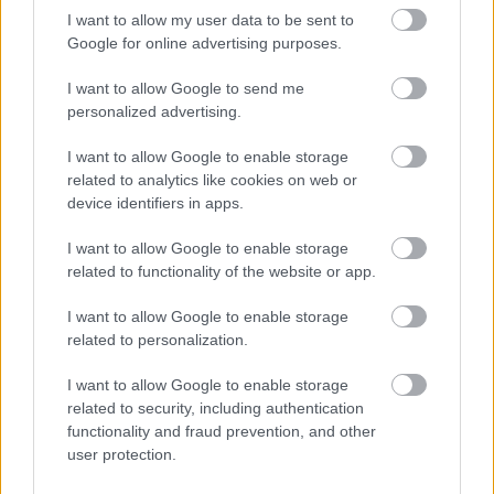
antyder fräschör och styrka i varje nypa.
I want to allow my user data to be sent to
Google for online advertising purposes.
Strax bortom förgrunden vilar en ångande kopp te
på ett fint vitt fat, dess stigande ångor antyder den
I want to allow Google to send me
lugnande aromen som fyller luften. Teets
personalized advertising.
bärnstensfärgade nyans kompletterar kanelens
varma palett, förstärker kopplingen mellan de två
I want to allow Google to enable storage
och framkallar en känsla av harmoni. Några
related to analytics like cookies on web or
kanelstänger är omsorgsfullt placerade i närheten,
device identifiers in apps.
deras böjda, barkliknande former ger både visuellt
intresse och en påminnelse om kryddans naturliga
I want to allow Google to enable storage
ursprung. Denna sammanställning av hela stänger
related to functionality of the website or app.
och finmalet pulver illustrerar kanelens
mångsidighet, som kan avnjutas i flera former –
I want to allow Google to enable storage
vare sig som en aromatisk infusion dränkt i varmt
related to personalization.
vatten, en smakrik krydda i kulinariska skapelser
I want to allow Google to enable storage
eller ett naturligt botemedel som förts vidare
related to security, including authentication
genom generationer. Den suddiga bakgrunden,
functionality and fraud prevention, and other
mjukt upplyst och diskret, håller fokus på dessa
user protection.
enkla element samtidigt som den bidrar till en
övergripande atmosfär av lugn och ro.