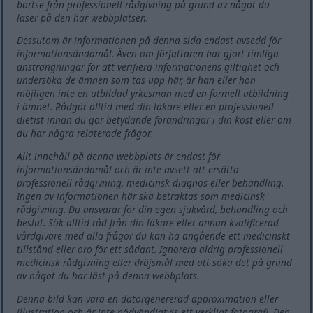
bortse från professionell rådgivning på grund av något du
läser på den här webbplatsen.
Dessutom är informationen på denna sida endast avsedd för
informationsändamål. Även om författaren har gjort rimliga
ansträngningar för att verifiera informationens giltighet och
undersöka de ämnen som tas upp här, är han eller hon
möjligen inte en utbildad yrkesman med en formell utbildning
i ämnet. Rådgör alltid med din läkare eller en professionell
dietist innan du gör betydande förändringar i din kost eller om
du har några relaterade frågor.
Allt innehåll på denna webbplats är endast för
informationsändamål och är inte avsett att ersätta
professionell rådgivning, medicinsk diagnos eller behandling.
Ingen av informationen här ska betraktas som medicinsk
rådgivning. Du ansvarar för din egen sjukvård, behandling och
beslut. Sök alltid råd från din läkare eller annan kvalificerad
vårdgivare med alla frågor du kan ha angående ett medicinskt
tillstånd eller oro för ett sådant. Ignorera aldrig professionell
medicinsk rådgivning eller dröjsmål med att söka det på grund
av något du har läst på denna webbplats.
Denna bild kan vara en datorgenererad approximation eller
illustration och är inte nödvändigtvis ett verkligt fotografi. Den