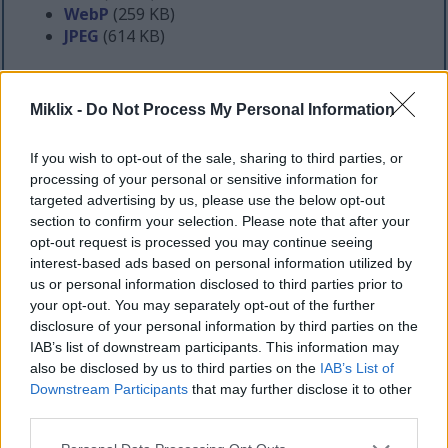
WebP
(259 KB)
JPEG
(614 KB)
Mycket stor storlek
(4,032 x 2,304)
Miklix -
Do Not Process My Personal Information
AVIF
(150 KB)
WebP
(441 KB)
If you wish to opt-out of the sale, sharing to third parties, or
JPEG
(1.1 MB)
processing of your personal or sensitive information for
targeted advertising by us, please use the below opt-out
section to confirm your selection. Please note that after your
Extra stor storlek
(5,376 x 3,072)
opt-out request is processed you may continue seeing
interest-based ads based on personal information utilized by
AVIF
(223 KB)
us or personal information disclosed to third parties prior to
WebP
(681 KB)
your opt-out. You may separately opt-out of the further
JPEG
(1.9 MB)
disclosure of your personal information by third parties on the
IAB’s list of downstream participants. This information may
also be disclosed by us to third parties on the
IAB’s List of
Komiskt stor storlek
(1,048,576 x 599,186)
Downstream Participants
that may further disclose it to other
third parties.
Laddar fortfarande upp... ;-)
Please note that this website/app uses one or more Google