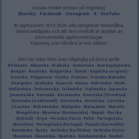
functionality and fraud prevention, and other
user protection.
Sociala medier (endast på engelska):
Bluesky
-
Facebook
-
Instagram
-
X
-
YouTube
© Upphovsrätt 2015-2026. Alla rättigheter förbehållna.
Denna webbplats och allt dess innehåll är skyddat av
internationella upphovsrättslagar.
Kopiering utan tillstånd är inte tillåten.
Den här sidan finns även tillgänglig på dessa språk:
Afrikaans
-
Albanska
-
Arabiska
-
Armeniska
-
Azerbajdzjanska
-
Bengali
-
Bosniska
-
Bulgariska
-
Dansk
-
Engelska (original)
-
Estniska
-
Filippinare
-
Finska
-
Franska
-
Franska (Kanada)
-
Georgiska
-
Grekiska
-
Gujarati
-
Hausa
-
Hebreiska
-
Hindi
-
Holländska
-
Indonesiska
-
Isländska
-
Italienska
-
Japanska
-
Javanesiska
-
Kannada
-
Katalanska
-
Kinesiska (förenklad)
-
Kinesiska (traditionell)
-
Koreanska
-
Kroatiska
-
Lettiska
-
Litauiska
-
Makedonska
-
Malajiska
-
Malayalam
-
Marathi
-
Mongoliska
-
Myanmar (burmesiska)
-
Nepali
-
Norska
(Bokmål)
-
Oriya
-
Persiska (farsi)
-
Polsk
-
Portugisiska
(Brasilien)
-
Portugisiska (Portugal)
-
Punjabi (Gurmukhi)
-
Rumänska
-
Ryska
-
Serbiska (kyrilliska)
-
Serbiska (latin)
-
Slovakien
-
Slovenska
-
Spanska
-
Sundanesiska
-
Swahili
-