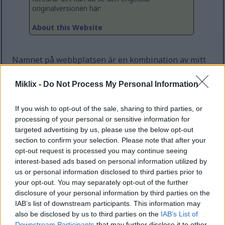
originalversionen här:
About this Website
Namnet på webbplatsen är en kombination av mitt
förnamn tillsammans med termen "LIX", som är ett
standardiserat test för textens läsbarhet, så det
Miklix -
Do Not Process My Personal Information
verkade passande för en blogg. Jag gör inga
påståenden om den faktiska läsbarheten av något
If you wish to opt-out of the sale, sharing to third parties, or
här, dock ;-)
processing of your personal or sensitive information for
targeted advertising by us, please use the below opt-out
Webbplatsen startades omkring 2015 som en blogg
section to confirm your selection. Please note that after your
och en plats för mig att lagra och publicera mina
opt-out request is processed you may continue seeing
mindre en-sidiga projekt utan krångel och
interest-based ads based on personal information utilized by
kostnaden för att sätta upp en separat webbplats
us or personal information disclosed to third parties prior to
för varje av dem. Den har genomgått flera revisioner
your opt-out. You may separately opt-out of the further
och redesigns – och den har till och med varit offline
disclosure of your personal information by third parties on the
ett tag på grund av ett massivt hårdvarufel på den
IAB’s list of downstream participants. This information may
hyrda servern den körs på vid en mycket olycklig
also be disclosed by us to third parties on the
IAB’s List of
tidpunkt, då jag helt enkelt inte hade tid att få igång
Downstream Participants
that may further disclose it to other