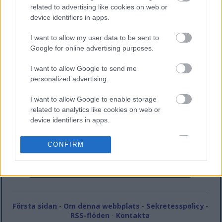
related to advertising like cookies on web or
device identifiers in apps.
I want to allow my user data to be sent to
Google for online advertising purposes.
Om författaren
I want to allow Google to send me
Mikkel Christensen
personalized advertising.
Mikkel är skaparen och ägaren av miklix.com.
Han har över 20 års erfarenhet som
I want to allow Google to enable storage
professionell
related to analytics like cookies on web or
datorprogrammerare/mjukvaruutvecklare och är
device identifiers in apps.
för närvarande heltidsanställd på ett stort
europeiskt IT-bolag. När han inte bloggar ägnar
I want to allow Google to enable storage
han sin fritid åt en mängd olika intressen,
CONFIRM
hobbies och aktiviteter, vilket i viss mån kan
related to functionality of the website or app.
återspeglas i de olika ämnen som behandlas på
den här webbplatsen.
I want to allow Google to enable storage
related to personalization.
I want to allow Google to enable storage
Första sidan
-
Om denna webbplats
-
Sekretesspolicy
-
related to security, including authentication
RSS-flöden
-
Kontakta