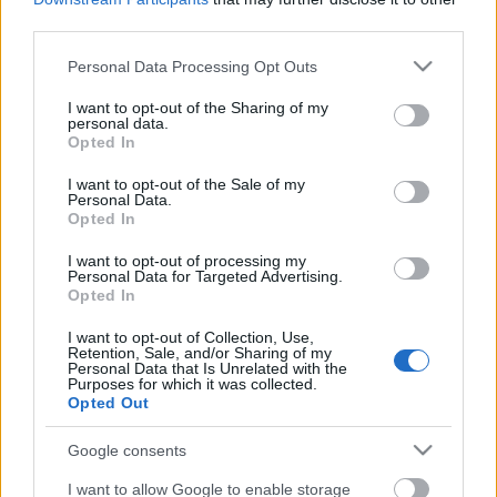
den på en ny server.
third parties.
Den nuvarande versionen gick live i januari 2025
Please note that this website/app uses one or more Google
Personal Data Processing Opt Outs
efter att jag bestämt mig för att helt omarbeta sidan
services and may gather and store information including but
innan jag satte igång den på en ny server. Den körs
not limited to your visit or usage behaviour. You may click to
I want to opt-out of the Sharing of my
personal data.
på en ganska standard LEMP-stack och proxas av
grant or deny consent to Google and its third-party tags to
Opted In
use your data for below specified purposes in below Google
Cloudflare.
consent section.
I want to opt-out of the Sale of my
Jag är intresserad av ett stort antal ämnen och när
Personal Data.
Opted In
tiden tillåter gillar jag att utforska och blogga om
alla av dem, så du ska inte förvänta dig ett
I want to opt-out of processing my
gemensamt tema över hela webbplatsen ;-) Jag
Personal Data for Targeted Advertising.
hoppas också kunna presentera innehåll från andra
Opted In
författare för ännu mer variation, så du vet aldrig
I want to opt-out of Collection, Use,
vad som kan dyka upp här ;-)
Retention, Sale, and/or Sharing of my
Personal Data that Is Unrelated with the
Purposes for which it was collected.
Opted Out
Google consents
I want to allow Google to enable storage