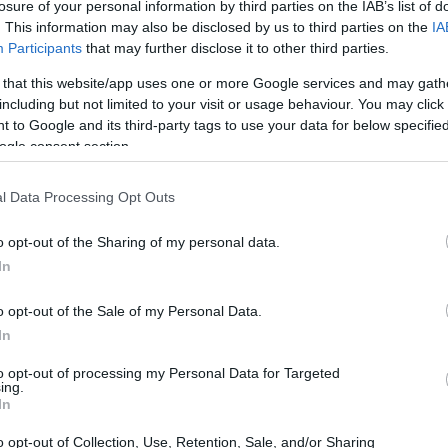
losure of your personal information by third parties on the IAB’s list of
ً لكل ما يلزم لزراعة نبات إريوبوتريا جابونيكا بنجاح. ستتعرف على ظروف الن
. This information may also be disclosed by us to third parties on the
IA
Participants
that may further disclose it to other third parties.
 التي تضمن محاصيل وفيرة لسنوات قادمة.
 that this website/app uses one or more Google services and may gath
including but not limited to your visit or usage behaviour. You may click 
اللذيذة
 to Google and its third-party tags to use your data for below specifi
ogle consent section.
يلة الوردية، وهي من نفس سلالة التفاح والكمثرى والخوخ. موطنها الأص
l Data Processing Opt Outs
الأشجار دائمة الخضرة منذ آلاف السنين. ويعكس اسمها
o opt-out of the Sharing of my personal data.
In
o opt-out of the Sale of my Personal Data.
وراقها ظلًا كثيفًا وتحافظ على لونها الأخضر الداكن طوال العام.
In
to opt-out of processing my Personal Data for Targeted
يضاء عطرة في فصلي الخريف والشتاء. تظهر هذه الأزهار في عناقيد طرفية وت
ing.
In
مدى عدة أشهر، ويتم حصادها عادةً في فصل الربيع.
o opt-out of Collection, Use, Retention, Sale, and/or Sharing