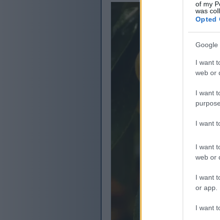
of my P
was col
Opted 
Google 
I want t
web or d
I want t
purpose
I want 
I want t
web or d
I want t
or app.
I want t