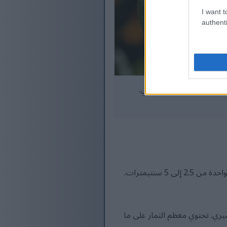
I want t
authenti
معة تحت ضوء الشمس الطبيعي.
تنمو ثمار البشملة في عناقيد تتراوح بين 4 و30 ثمرة، وذلك بحسب الصنف وظروف النمو. ويبلغ قطر الثمرة الواحدة من 2.5 إلى 5 سنتيمترات.
صيري. تحتوي معظم الثمار على ما