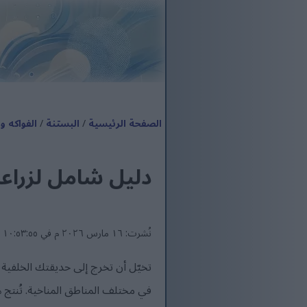
الصفحة الرئيسية
/
البستنة
/
الفواكه 
دليل شامل لزراعة
نُشرت: ١٦ مارس ٢٠٢٦ م في ١٠:٥٣:٥٥ م UTC
تخيّل أن تخرج إلى حديقتك الخلفية و
في مختلف المناطق المناخية. تُنتج 