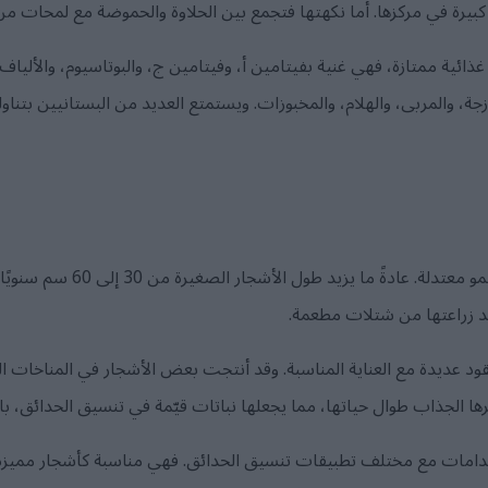
كبيرة في مركزها. أما نكهتها فتجمع بين الحلاوة والحموضة مع لمحات م
 غذائية ممتازة، فهي غنية بفيتامين أ، وفيتامين ج، والبوتاسيوم، والألياف 
ة، والمربى، والهلام، والمخبوزات. ويستمتع العديد من البستانيين بتنا
تتميز أشجار اللوز الهندي بمعدلات
 عديدة مع العناية المناسبة. وقد أنتجت بعض الأشجار في المناخات المثال
ا الجذاب طوال حياتها، مما يجعلها نباتات قيّمة في تنسيق الحدائق، بالإ
دامات مع مختلف تطبيقات تنسيق الحدائق. فهي مناسبة كأشجار مميزة،