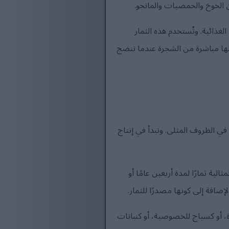
ن الخوخ والحمضيات والمانجو.
الغذائية. وتُستخدم هذه الثمار
ولها مباشرة من الشجرة عندما تنضج
 نمو معتدلة. عادةً ما يزيد طول الأشجار الصغيرة من 30 إلى 60 سم سنويًا في الظروف المثلى. وتبدأ في إنتاج
ية ثمارًا لمدة أربعين عامًا أو
ضافة إلى كونها مصدرًا للثمار.
 أو كسياج للخصوصية، أو كنباتات