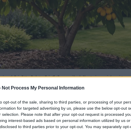
يقة منزلية خصبة، تتخللها عناقيد من الفاكهة الصفراء البرتقالية الناضجة ب
انقر أو اضغط على الصورة لمزيد من المعلومات ودقة أعلى.
 Not Process My Personal Information
على ثمارها اللذيذة فحسب، بل تُضفي هذه الأشجار الزينة جمالًا على مدار 
to opt-out of the sale, sharing to third parties, or processing of your per
formation for targeted advertising by us, please use the below opt-out s
لعطرة. وسواء كنت تعيش في منطقة شبه استوائية أو منطقة معتدلة ذات ش
r selection. Please note that after your opt-out request is processed y
eing interest-based ads based on personal information utilized by us or
disclosed to third parties prior to your opt-out. You may separately opt-