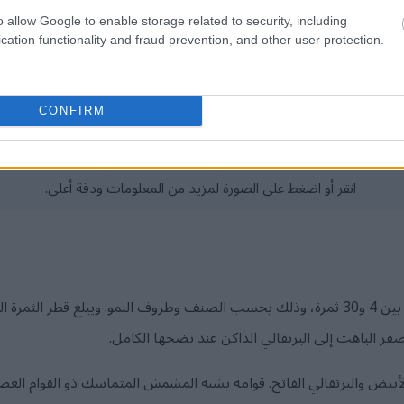
o allow Google to enable storage related to security, including
cation functionality and fraud prevention, and other user protection.
CONFIRM
لبشملة الصفراء البرتقالية الناضجة وهي تنمو على غصن ذي أوراق خضراء لا
انقر أو اضغط على الصورة لمزيد من المعلومات ودقة أعلى.
فر الباهت إلى البرتقالي الداكن عند نضجها الكامل.
 الأبيض والبرتقالي الفاتح. قوامه يشبه المشمش المتماسك ذو القوام الع