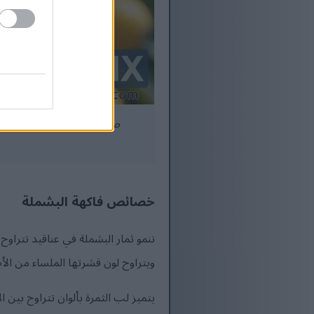
صورة مقرّبة لعناقيد ثمار ا
خصائص فاكهة البشملة
ويتراوح لون قشرتها الملساء من الأص
يتميز لب الثمرة بألوان تتراوح بين