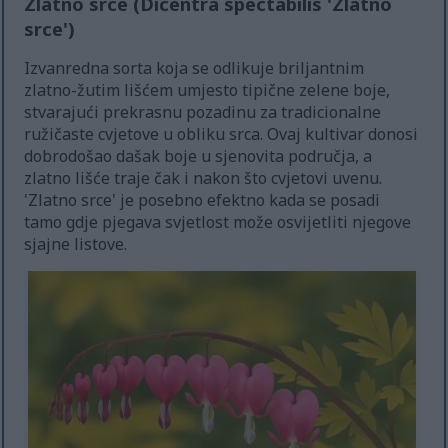
Zlatno srce (Dicentra spectabilis 'Zlatno
srce')
Izvanredna sorta koja se odlikuje briljantnim
zlatno-žutim lišćem umjesto tipične zelene boje,
stvarajući prekrasnu pozadinu za tradicionalne
ružičaste cvjetove u obliku srca. Ovaj kultivar donosi
dobrodošao dašak boje u sjenovita područja, a
zlatno lišće traje čak i nakon što cvjetovi uvenu.
'Zlatno srce' je posebno efektno kada se posadi
tamo gdje pjegava svjetlost može osvijetliti njegove
sjajne listove.