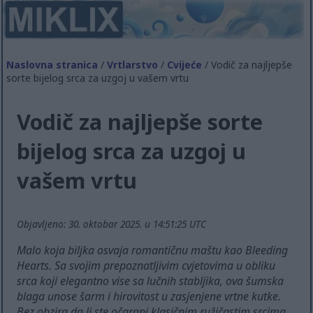
Naslovna stranica
/
Vrtlarstvo
/
Cvijeće
/ Vodič za najljepše
sorte bijelog srca za uzgoj u vašem vrtu
Vodič za najljepše sorte
bijelog srca za uzgoj u
vašem vrtu
Objavljeno: 30. oktobar 2025. u 14:51:25 UTC
Malo koja biljka osvaja romantičnu maštu kao Bleeding
Hearts. Sa svojim prepoznatljivim cvjetovima u obliku
srca koji elegantno vise sa lučnih stabljika, ova šumska
blaga unose šarm i hirovitost u zasjenjene vrtne kutke.
Bez obzira da li ste očarani klasičnim ružičastim srcima,