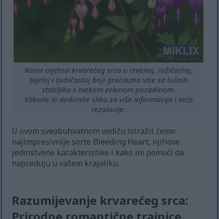
Razni cvjetovi krvarećeg srca u crvenoj, ružičastoj,
bijeloj i ljubičastoj boji graciozno vise sa lučnih
stabljika s mekom zelenom pozadinom.
Kliknite ili dodirnite sliku za više informacija i veće
rezolucije.
U ovom sveobuhvatnom vodiču istražit ćemo
najimpresivnije sorte Bleeding Heart, njihove
jedinstvene karakteristike i kako im pomoći da
napreduju u vašem krajoliku.
Razumijevanje krvarećeg srca:
Prirodne romantične trajnice