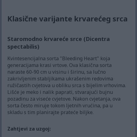
Klasične varijante krvarećeg srca
Staromodno krvareće srce (Dicentra
spectabilis)
Kvintesencijalna sorta "Bleeding Heart" koja
generacijama krasi vrtove. Ova klasična sorta
naraste 60-90 cm u visinu i širinu, sa lučno
zakrivljenim stabljikama ukrašenim redovima
ružičastih cvjetova u obliku srca s bijelim vrhovima.
Lišće je meko i nalik paprati, stvarajući bujnu
pozadinu za viseće cvjetove. Nakon cvjetanja, ova
sorta često miruje tokom ljetnih vrućina, pa u
skladu s tim planirajte prateće biljke.
Zahtjevi za uzgoj: