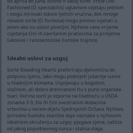
od aprila do juna, ovisno o vašoj klimi. Vrste Old-
Fashioned (D. spectabilis) uglavnom cvjetaju jednom
i mogu mirovati tokom ljetnih vrućina, dok mnoge
resaste sorte (D. formosa) mogu ponovo cvjetati u
jesen ako su uslovi povoljni. Njihovo rano vrijeme
cvjetanja čini ih savršenim pratiocima za proljetne
lukovice i ranosezonske šumske trajnice.
Idealni uslovi za uzgoj
Sorte Bleeding Hearts preferiraju djelomičnu do
potpunu sjenu, iako mogu podnijeti jutarnje sunce
u hladnijim klimama. Uspijevaju u bogatom,
vlažnom, ali dobro dreniranom tlu s puno organske
tvari. Većina sorti je otporna na hladnoću u USDA
zonama 3-9, što ih čini svestranim dodacima
vrtovima u većem dijelu Sjedinjenih Država. Njihovo
prirodno šumsko stanište daje naznake o njihovom
idealnom okruženju za uzgoj: pjegava sjena, zaštita
od jakog popodnevnog sunca i stalna vlaga.