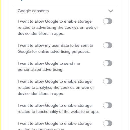
Unesite modernu eleganciju u svoj vrt u
Google consents
sjeni
I want to allow Google to enable storage
Ove savremene sorte Bleeding Heart nude
related to advertising like cookies on web or
uzbudljive boje i poboljšane performanse. Dodajte
device identifiers in apps.
ove prekrasne odabire u svoj vrt za interesantne
I want to allow my user data to be sent to
biljke tokom cijele sezone i dramatičan učinak u
Google for online advertising purposes.
zasjenjenim područjima.
I want to allow Google to send me
personalized advertising.
Kompaktne i ponovo cvjetajuće
I want to allow Google to enable storage
sorte Bleeding Heart
related to analytics like cookies on web or
device identifiers in apps.
Raskošan (Dicentra 'Luxuriant')
I want to allow Google to enable storage
related to functionality of the website or app.
Pouzdana sorta paprati s tamno ružičastim
cvjetovima koji cvjetaju iznad kompaktne hrpe fino
I want to allow Google to enable storage
rezanog lišća. Za razliku od sorti Old-Fashioned,
related to personalization.