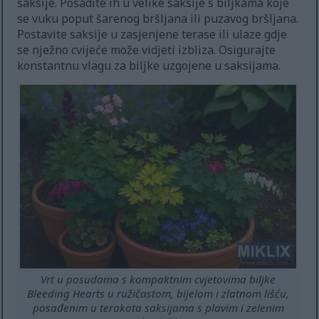
saksije. Posadite ih u velike saksije s biljkama koje
se vuku poput šarenog bršljana ili puzavog bršljana.
Postavite saksije u zasjenjene terase ili ulaze gdje
se nježno cvijeće može vidjeti izbliza. Osigurajte
konstantnu vlagu za biljke uzgojene u saksijama.
Vrt u posudama s kompaktnim cvjetovima biljke
Bleeding Hearts u ružičastom, bijelom i zlatnom lišću,
posađenim u terakota saksijama s plavim i zelenim