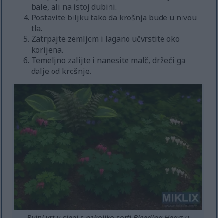
bale, ali na istoj dubini.
Postavite biljku tako da krošnja bude u nivou
tla.
Zatrpajte zemljom i lagano učvrstite oko
korijena.
Temeljno zalijte i nanesite malč, držeći ga
dalje od krošnje.
Bujni vrt u sjeni s nekoliko sorti Bleeding Heart u