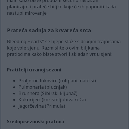
malč kako biste produžili sezonu rasta, ali
planirajte i prateće biljke koje će ih popuniti kada
nastupi mirovanje.
Prateća sadnja za krvareća srca
Bleeding Hearts" se lijepo slaže s drugim trajnicama
koje vole sjenu. Razmislite o ovim biljkama
pratiocima kako biste stvorili skladan vrt u sjeni:
Pratitelji u ranoj sezoni
Proljetne lukovice (tulipani, narcisi)
Pulmonaria (plućnjak)
Brunnera (Sibirski kljunač)
Kukurijeci (koristoljubiva ruža)
Jagorčevina (Primula)
Srednjosezonski pratioci