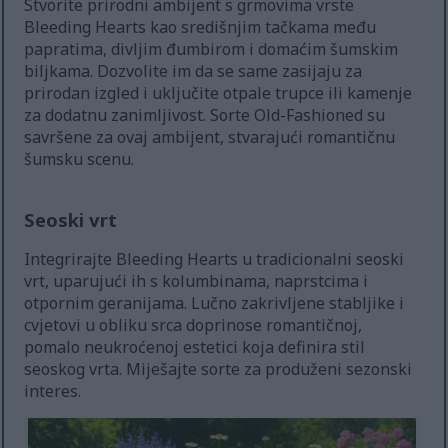
Stvorite prirodni ambijent s grmovima vrste
Bleeding Hearts kao središnjim tačkama među
papratima, divljim đumbirom i domaćim šumskim
biljkama. Dozvolite im da se same zasijaju za
prirodan izgled i uključite otpale trupce ili kamenje
za dodatnu zanimljivost. Sorte Old-Fashioned su
savršene za ovaj ambijent, stvarajući romantičnu
šumsku scenu.
Seoski vrt
Integrirajte Bleeding Hearts u tradicionalni seoski
vrt, uparujući ih s kolumbinama, naprstcima i
otpornim geranijama. Lučno zakrivljene stabljike i
cvjetovi u obliku srca doprinose romantičnoj,
pomalo neukroćenoj estetici koja definira stil
seoskog vrta. Miješajte sorte za produženi sezonski
interes.