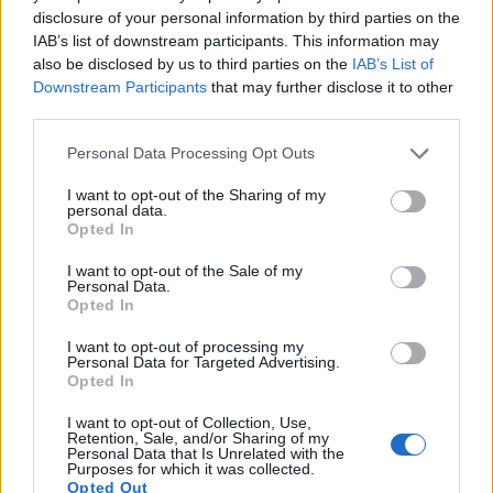
posudama.
disclosure of your personal information by third parties on the
IAB’s list of downstream participants. This information may
also be disclosed by us to third parties on the
IAB’s List of
Downstream Participants
that may further disclose it to other
third parties.
Please note that this website/app uses one or more Google
Personal Data Processing Opt Outs
services and may gather and store information including but
not limited to your visit or usage behaviour. You may click to
I want to opt-out of the Sharing of my
personal data.
grant or deny consent to Google and its third-party tags to
Opted In
use your data for below specified purposes in below Google
consent section.
I want to opt-out of the Sale of my
Personal Data.
Opted In
Goruće srce / Bleeding Hearts - Krvarenje srca s
I want to opt-out of processing my
Personal Data for Targeted Advertising.
tamnocrvenim cvjetovima u obliku srca koji vise sa
Opted In
zakrivljene crvenkaste stabljike usred plavo-zelenog
papratnog lišća.
I want to opt-out of Collection, Use,
Kliknite ili dodirnite sliku za više informacija i veće
Retention, Sale, and/or Sharing of my
rezolucije.
Personal Data that Is Unrelated with the
Purposes for which it was collected.
Opted Out