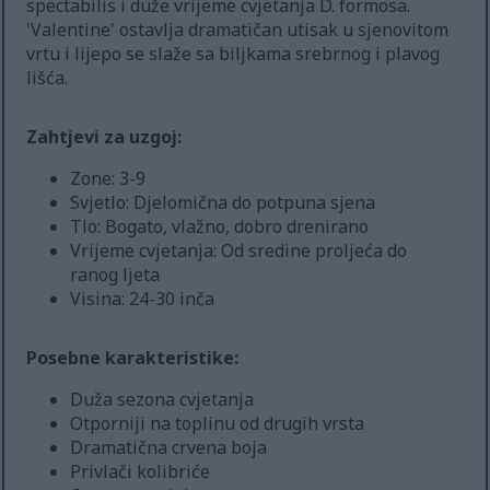
spectabilis i duže vrijeme cvjetanja D. formosa.
'Valentine' ostavlja dramatičan utisak u sjenovitom
vrtu i lijepo se slaže sa biljkama srebrnog i plavog
lišća.
Zahtjevi za uzgoj:
Zone: 3-9
Svjetlo: Djelomična do potpuna sjena
Tlo: Bogato, vlažno, dobro drenirano
Vrijeme cvjetanja: Od sredine proljeća do
ranog ljeta
Visina: 24-30 inča
Posebne karakteristike:
Duža sezona cvjetanja
Otporniji na toplinu od drugih vrsta
Dramatična crvena boja
Privlači kolibriće