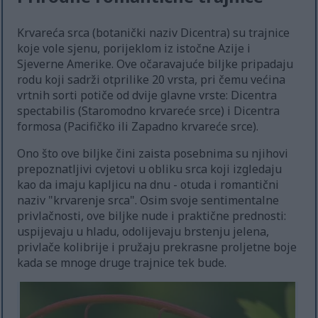
Krvareća srca (botanički naziv Dicentra) su trajnice
koje vole sjenu, porijeklom iz istočne Azije i
Sjeverne Amerike. Ove očaravajuće biljke pripadaju
rodu koji sadrži otprilike 20 vrsta, pri čemu većina
vrtnih sorti potiče od dvije glavne vrste: Dicentra
spectabilis (Staromodno krvareće srce) i Dicentra
formosa (Pacifičko ili Zapadno krvareće srce).
Ono što ove biljke čini zaista posebnima su njihovi
prepoznatljivi cvjetovi u obliku srca koji izgledaju
kao da imaju kapljicu na dnu - otuda i romantični
naziv "krvarenje srca". Osim svoje sentimentalne
privlačnosti, ove biljke nude i praktične prednosti:
uspijevaju u hladu, odolijevaju brstenju jelena,
privlače kolibrije i pružaju prekrasne proljetne boje
kada se mnoge druge trajnice tek bude.