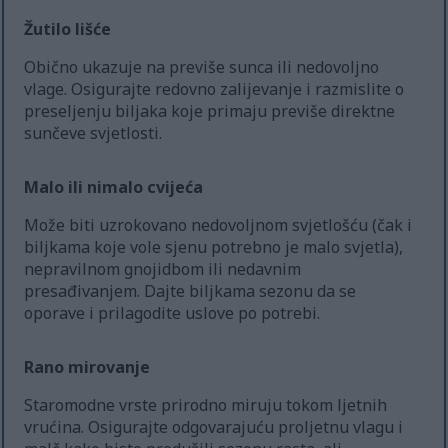
Žutilo lišće
Obično ukazuje na previše sunca ili nedovoljno
vlage. Osigurajte redovno zalijevanje i razmislite o
preseljenju biljaka koje primaju previše direktne
sunčeve svjetlosti.
Malo ili nimalo cvijeća
Može biti uzrokovano nedovoljnom svjetlošću (čak i
biljkama koje vole sjenu potrebno je malo svjetla),
nepravilnom gnojidbom ili nedavnim
presađivanjem. Dajte biljkama sezonu da se
oporave i prilagodite uslove po potrebi.
Rano mirovanje
Staromodne vrste prirodno miruju tokom ljetnih
vrućina. Osigurajte odgovarajuću proljetnu vlagu i