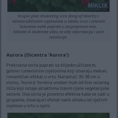
Krupni plan Krvarećeg srca (King of Hearts) s
tamnoružičastim cvjetovima u obliku srca i zelenim
listovima nalik paprati u zasjenjenom vrtu.
Kliknite ili dodirnite sliku za više informacija i veće
rezolucije.
Aurora (Dicentra 'Aurora')
Prekrasna sorta paprati sa blijedoružičastim,
gotovo rumenilnim cvjetovima koji stvaraju mekan,
romantičan efekat u vrtu. Narastući 30-38 cm u
visinu, 'Aurora' formira uredan hum od fino rezanog
lišća koji ostaje atraktivna tokom cijele vegetacijske
sezone. Ova sorta je posebno efektna kada se sadi u
grupama, stvarajući efekat nalik oblaku od nježnih
cvjetova u vrtu u sjeni.