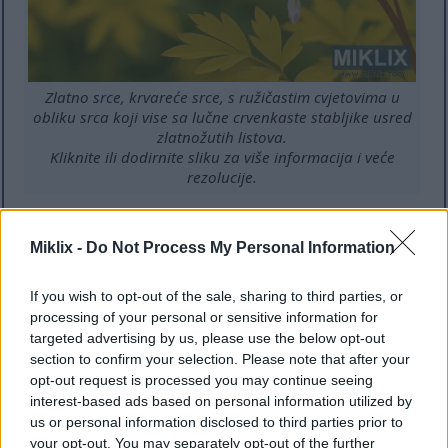
Zlatno srce, krvareće srce, s ružičastim cvjetovima u
obliku srca koji vise sa lučne crvenkaste stabljike usred
zlatnožutih listova.
Kliknite ili dodirnite sliku za više informacija i veće
rezolucije.
Goruća srca (Dicentra 'Goruća srca')
Miklix -
Do Not Process My Personal Information
Kompaktna resasta biljka "Bleeding Heart" s
If you wish to opt-out of the sale, sharing to third parties, or
intenzivno trešnjinocrvenim cvjetovima koji se
processing of your personal or sensitive information for
dramatično ističu naspram fino rezanog
targeted advertising by us, please use the below opt-out
plavozelenog lišća. Ova sorta pripada grupi
section to confirm your selection. Please note that after your
papratolista (hibridi D. formosa) i nudi dužu sezonu
opt-out request is processed you may continue seeing
cvjetanja, često cvjetajući od proljeća do jeseni uz
interest-based ads based on personal information utilized by
pravilnu njegu. Njena manja veličina čini je
us or personal information disclosed to third parties prior to
savršenom za sadnju ispred ivice vrta i vrtove u
your opt-out. You may separately opt-out of the further