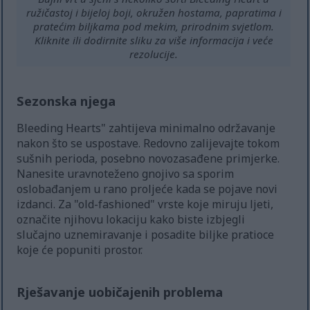
ružičastoj i bijeloj boji, okružen hostama, papratima i
pratećim biljkama pod mekim, prirodnim svjetlom.
Kliknite ili dodirnite sliku za više informacija i veće
rezolucije.
Sezonska njega
Bleeding Hearts" zahtijeva minimalno održavanje
nakon što se uspostave. Redovno zalijevajte tokom
sušnih perioda, posebno novozasađene primjerke.
Nanesite uravnoteženo gnojivo sa sporim
oslobađanjem u rano proljeće kada se pojave novi
izdanci. Za "old-fashioned" vrste koje miruju ljeti,
označite njihovu lokaciju kako biste izbjegli
slučajno uznemiravanje i posadite biljke pratioce
koje će popuniti prostor.
Rješavanje uobičajenih problema