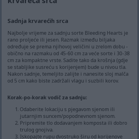
krvareća srca
Sadnja krvarećih srca
Najbolje vrijeme za sadnju sorte Bleeding Hearts je
rano proljeće ili jesen. Razmak između biljaka
određuje se prema njihovoj veličini u zrelom dobu -
obično na razmaku od 45-60 cm za veće sorte i 30-38
cm za kompaktne vrste. Sadite tako da krošnja (gdje
se stabljike susreću s korijenjem) bude u nivou tla.
Nakon sadnje, temeljito zalijte i nanesite sloj malča
od 5 cm kako biste zadržali vlagu i suzbili korov.
Korak-po-korak vodič za sadnju:
Odaberite lokaciju s pjegavom sjenom ili
jutarnjim suncem/popodnevnom sjenom.
Pripremite tlo dodavanjem komposta ili dobro
trulog gnojiva.
Iskopajte rupu dvostruko širu od korijenove