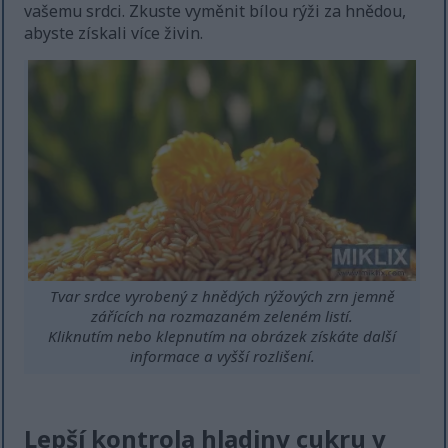
vašemu srdci. Zkuste vyměnit bílou rýži za hnědou,
abyste získali více živin.
Tvar srdce vyrobený z hnědých rýžových zrn jemně
zářících na rozmazaném zeleném listí.
Kliknutím nebo klepnutím na obrázek získáte další
informace a vyšší rozlišení.
Lepší kontrola hladiny cukru v