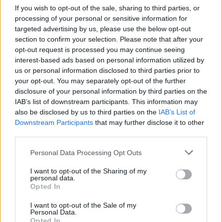
Mnoho lidí volí bezlepkovou dietu a nalezení
If you wish to opt-out of the sale, sharing to third parties, or
dobrých možností může být těžké. Hnědá rýže je
processing of your personal or sensitive information for
výživná a splňuje dietní potřeby.
targeted advertising by us, please use the below opt-out
section to confirm your selection. Please note that after your
Na rozdíl od mnoha bezlepkových produktů je
opt-out request is processed you may continue seeing
hnědá rýže plná vitamínů, minerálů a vlákniny. Je to
interest-based ads based on personal information utilized by
zdravá volba pro ty, kteří se lepku vyhýbají. Pomáhá
us or personal information disclosed to third parties prior to
vám udržovat se v kondici a zároveň dodržovat
your opt-out. You may separately opt-out of the further
bezlepkovou dietu.
disclosure of your personal information by third parties on the
IAB’s list of downstream participants. This information may
Pro osoby s celiakií nebo citlivostí na lepek je hnědá
also be disclosed by us to third parties on the
IAB’s List of
rýže snadno přidávaná do jídel. Hodí se do
Downstream Participants
that may further disclose it to other
smažených pokrmů a salátů. Tato obilovina
third parties.
vylepšuje váš jídelníček a podporuje bezlepkový
život.
Please note that this website/app uses one or more Google
Personal Data Processing Opt Outs
services and may gather and store information including but
not limited to your visit or usage behaviour. You may click to
I want to opt-out of the Sharing of my
personal data.
grant or deny consent to Google and its third-party tags to
Opted In
use your data for below specified purposes in below Google
consent section.
I want to opt-out of the Sale of my
Personal Data.
Opted In