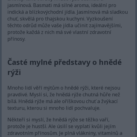
jasmínová. Basmati má silné aroma, ideální pro
indická a blízkovýchodní jídla. Jasmínová má sladkou
chuť, skvělá pro thajskou kuchyni. Vyzkoušení
těchto odrůd může vaše jídla učinit zajímavějšími,
protože každá z nich má své vlastní zdravotní
přínosy.
Časté mylné představy o hnědé
rýži
Mnoho lidí věří mýtům o hnědé rýži, které nejsou
pravdivé. Myslí si, že hnědá rýže chutná hůře než
bílá. Hnědá rýže má ale oříškovou chuť a žvýkací
texturu, kterou si mnoho lidí pochvaluje.
Někteří si myslí, že hnědá rýže se těžko vaří,
protože je hustší. Ale úsilí se vyplatí kvůli jejím
zdravotním přínosům. Je plná vlákniny, vitamínů a