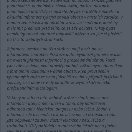
mohou celosvětově lišit v závislosti na období sklizně, půdních
podmínkách, podmínkách chovu zvířat, dalších místních
podmínkách atd. Vždy se ujistěte, že jste si ověřili konkrétní a
aktuální informace týkající se vaší oblasti v místních zdrojích. V
mnoha zemích existují oficiální stravovací směrnice, které by
měly mít přednost před vším, co se zde dočtete. Nikdy byste
neměli ignorovat odborné rady kvůli něčemu, co jste si přečetli
na těchto webových stránkách.
Informace uvedené na této stránce mají navíc pouze
informativní charakter. Přestože autor vynaložil přiměřené úsilí
na ověření platnosti informací a prozkoumání témat, která
jsou zde uvedena, není pravděpodobně vyškoleným odborníkem
s formálním vzděláním v dané oblasti. Před provedením
významných změn ve svém jídelníčku nebo v případě jakýchkoli
souvisejících obav se vždy poraďte se svým lékařem nebo
profesionálním dietologem.
Veškerý obsah na této webové stránce slouží pouze pro
informační účely a není určen k tomu, aby nahrazoval
odbornou radu, lékařskou diagnózu nebo léčbu. Žádná z
informací zde by neměla být považována za lékařskou radu.
Jste odpovědní za svou vlastní lékařskou péči, léčbu a
rozhodnutí. Vždy požádejte o radu svého lékaře nebo jiného
kvalifikovaného poskytovatele zdravotní péče s jakýmikoli