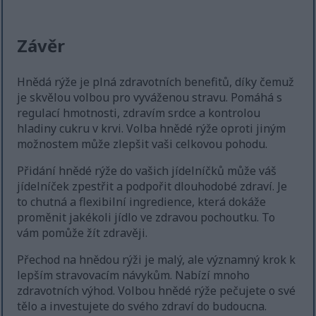
Závěr
Hnědá rýže je plná zdravotních benefitů, díky čemuž
je skvělou volbou pro vyváženou stravu. Pomáhá s
regulací hmotnosti, zdravím srdce a kontrolou
hladiny cukru v krvi. Volba hnědé rýže oproti jiným
možnostem může zlepšit vaši celkovou pohodu.
Přidání hnědé rýže do vašich jídelníčků může váš
jídelníček zpestřit a podpořit dlouhodobé zdraví. Je
to chutná a flexibilní ingredience, která dokáže
proměnit jakékoli jídlo ve zdravou pochoutku. To
vám pomůže žít zdravěji.
Přechod na hnědou rýži je malý, ale významný krok k
lepším stravovacím návykům. Nabízí mnoho
zdravotních výhod. Volbou hnědé rýže pečujete o své
tělo a investujete do svého zdraví do budoucna.