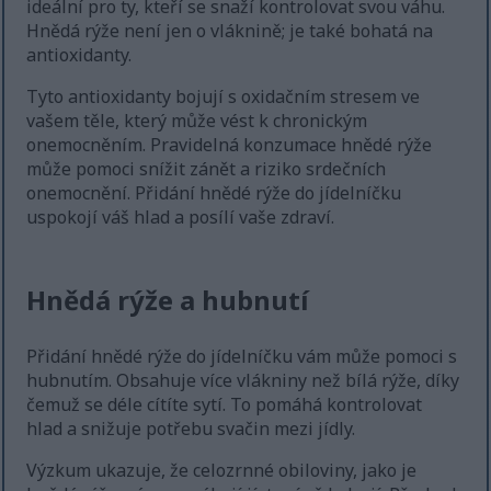
ideální pro ty, kteří se snaží kontrolovat svou váhu.
Hnědá rýže není jen o vláknině; je také bohatá na
antioxidanty.
Tyto antioxidanty bojují s oxidačním stresem ve
vašem těle, který může vést k chronickým
onemocněním. Pravidelná konzumace hnědé rýže
může pomoci snížit zánět a riziko srdečních
onemocnění. Přidání hnědé rýže do jídelníčku
uspokojí váš hlad a posílí vaše zdraví.
Hnědá rýže a hubnutí
Přidání hnědé rýže do jídelníčku vám může pomoci s
hubnutím. Obsahuje více vlákniny než bílá rýže, díky
čemuž se déle cítíte sytí. To pomáhá kontrolovat
hlad a snižuje potřebu svačin mezi jídly.
Výzkum ukazuje, že celozrnné obiloviny, jako je