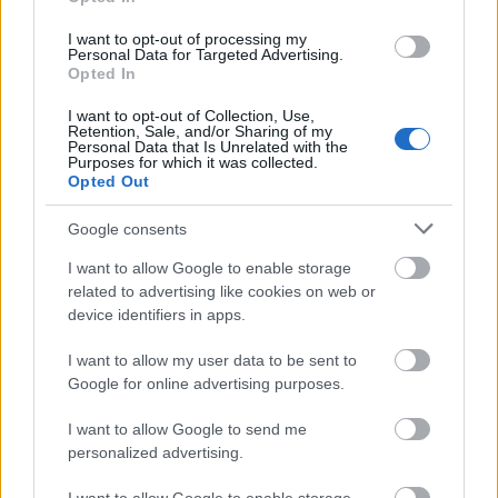
I want to opt-out of processing my
Personal Data for Targeted Advertising.
Opted In
I want to opt-out of Collection, Use,
Retention, Sale, and/or Sharing of my
Sortiment bezlepkových obilovin, jako je hnědá rýže,
Personal Data that Is Unrelated with the
quinoa a pohanka, v miskách na rustikálním povrchu.
Purposes for which it was collected.
Kliknutím nebo klepnutím na obrázek získáte další
Opted Out
informace a vyšší rozlišení.
Google consents
I want to allow Google to enable storage
Začlenění hnědé rýže do vašeho
related to advertising like cookies on web or
device identifiers in apps.
jídelníčku
I want to allow my user data to be sent to
Hnědá rýže je všestranná obilovina, která se hodí do
Google for online advertising purposes.
různých jídel během dne. V kuchyni je flexibilní a
I want to allow Google to send me
může být základem pro mnoho pokrmů. Tato
personalized advertising.
vydatná obilovina zvyšuje nutriční hodnotu a
zanechává jídla sytá.