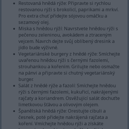
Restovaná hnědá rýže: Připravte si rychlou
restovanou rýži s brokolicí, paprikami a mrkví.
Pro extra chuť přidejte sójovou omáčku a
sezamový olej.
Miska s hnědou rýží: Navrstvete hnědou rýži s
pečenou zeleninou, avokádem a ztraceným
vejcem. Navrch dejte svůj oblíbený dresink a
jídlo bude výživné.
Vegetariánské burgery z hnědé rýže: Smíchejte
uvařenou hnědou rýži s černými fazolemi,
strouhankou a kořením. Grilujte nebo osmažte
na pánvi a připravte si chutný vegetariánský
burger.
Salát z hnědé rýže a fazolí: Smíchejte hnědou
rýži s černými fazolemi, kukuřicí, nakrájenými
rajčaty a koriandrem. Osvěžující salát dochuťte
limetkovou šťávou a olivovým olejem.
Španělská hnědá rýže: Orestujte cibuli a
česnek, poté přidejte nakrájená rajčata a
koření. Vmíchejte hnědou rýži a získáte