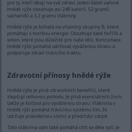
pro ty, kteří dbají na své zdraví. Jeden šálek vařené
hnědé rýže obsahuje asi 248 kalorií, 52 gramů
sacharidů a 3,2 gramu vlákniny.
Hnědá rýže je bohatá na vitamíny skupiny B, které
pomáhají s tvorbou energie. Obsahuje také hořčík a
selen, které jsou důležité pro naše tělo. Konzumace
hnědé rýže pomáhá udržovat vyváženou stravu a
podporuje zdraví trávicího traktu.
Zdravotní přínosy hnědé rýže
Hnědá rýže je plná zdravotních benefitů, které
zlepšují celkovou pohodu. Je plná esenciálních živin,
takže je klíčová pro vyváženou stravu. Vláknina v
hnědé rýži pomáhá trávicímu systému tím, že
udržuje pravidelnou stolici a předchází zácpě.
Tato vláknina vám také pomáhá cítit se déle sytí. Je