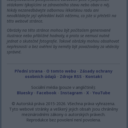
otázkami týkajícími se zdravotního stavu nebo obav o něj.
Nikdy nezanedbávejte odbornou lékařskou radu ani
neodkládejte její vyhledání kvůli něčemu, co jste si přečetli na
této webové stránce.
Obrázky na této stránce mohou být počítačem generované
ilustrace nebo přibližné hodnoty, a proto se nemusí nutně
jednat o skutečné fotografie. Takové obrázky mohou obsahovat
nepřesnosti a bez ověření by neměly být považovány za vědecky
správné.
Přední strana
-
O tomto webu
-
Zásady ochrany
osobních údajů
-
Zdroje RSS
-
Kontakt
Sociální média (pouze v angličtině):
Bluesky
-
Facebook
-
Instagram
-
X
-
YouTube
© Autorská práva 2015-2026. Všechna práva vyhrazena.
Tyto webové stránky a veškerý jejich obsah jsou chráněny
mezinárodními zákony o autorských právech.
Reprodukce bez povolení není povolena.