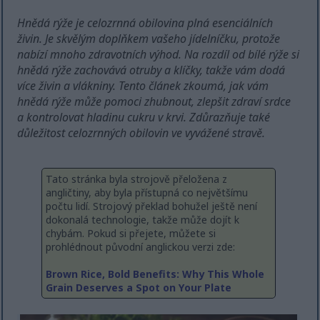
Hnědá rýže je celozrnná obilovina plná esenciálních
živin. Je skvělým doplňkem vašeho jídelníčku, protože
nabízí mnoho zdravotních výhod. Na rozdíl od bílé rýže si
hnědá rýže zachovává otruby a klíčky, takže vám dodá
více živin a vlákniny. Tento článek zkoumá, jak vám
hnědá rýže může pomoci zhubnout, zlepšit zdraví srdce
a kontrolovat hladinu cukru v krvi. Zdůrazňuje také
důležitost celozrnných obilovin ve vyvážené stravě.
Tato stránka byla strojově přeložena z
angličtiny, aby byla přístupná co největšímu
počtu lidí. Strojový překlad bohužel ještě není
dokonalá technologie, takže může dojít k
chybám. Pokud si přejete, můžete si
prohlédnout původní anglickou verzi zde:
Brown Rice, Bold Benefits: Why This Whole
Grain Deserves a Spot on Your Plate