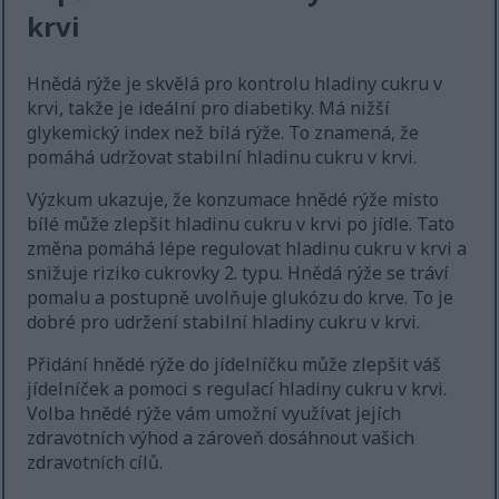
krvi
Hnědá rýže je skvělá pro kontrolu hladiny cukru v
krvi, takže je ideální pro diabetiky. Má nižší
glykemický index než bílá rýže. To znamená, že
pomáhá udržovat stabilní hladinu cukru v krvi.
Výzkum ukazuje, že konzumace hnědé rýže místo
bílé může zlepšit hladinu cukru v krvi po jídle. Tato
změna pomáhá lépe regulovat hladinu cukru v krvi a
snižuje riziko cukrovky 2. typu. Hnědá rýže se tráví
pomalu a postupně uvolňuje glukózu do krve. To je
dobré pro udržení stabilní hladiny cukru v krvi.
Přidání hnědé rýže do jídelníčku může zlepšit váš
jídelníček a pomoci s regulací hladiny cukru v krvi.
Volba hnědé rýže vám umožní využívat jejích
zdravotních výhod a zároveň dosáhnout vašich
zdravotních cílů.