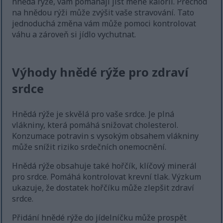
hnědá rýže, vám pomáhají jíst méně kalorií. Přechod
na hnědou rýži může zvýšit vaše stravování. Tato
jednoduchá změna vám může pomoci kontrolovat
váhu a zároveň si jídlo vychutnat.
Výhody hnědé rýže pro zdraví
srdce
Hnědá rýže je skvělá pro vaše srdce. Je plná
vlákniny, která pomáhá snižovat cholesterol.
Konzumace potravin s vysokým obsahem vlákniny
může snížit riziko srdečních onemocnění.
Hnědá rýže obsahuje také hořčík, klíčový minerál
pro srdce. Pomáhá kontrolovat krevní tlak. Výzkum
ukazuje, že dostatek hořčíku může zlepšit zdraví
srdce.
Přidání hnědé rýže do jídelníčku může prospět