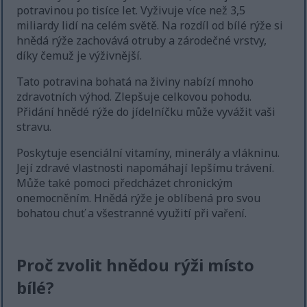
potravinou po tisíce let. Vyživuje více než 3,5
miliardy lidí na celém světě. Na rozdíl od bílé rýže si
hnědá rýže zachovává otruby a zárodečné vrstvy,
díky čemuž je výživnější.
Tato potravina bohatá na živiny nabízí mnoho
zdravotních výhod. Zlepšuje celkovou pohodu.
Přidání hnědé rýže do jídelníčku může vyvážit vaši
stravu.
Poskytuje esenciální vitamíny, minerály a vlákninu.
Její zdravé vlastnosti napomáhají lepšímu trávení.
Může také pomoci předcházet chronickým
onemocněním. Hnědá rýže je oblíbená pro svou
bohatou chuť a všestranné využití při vaření.
Proč zvolit hnědou rýži místo
bílé?