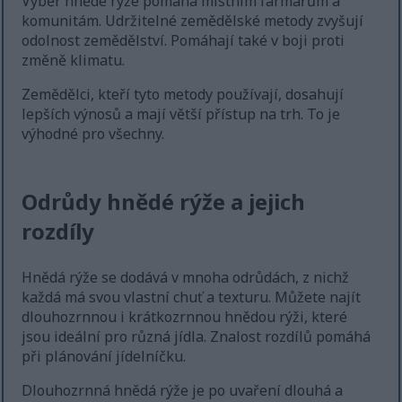
Výběr hnědé rýže pomáhá místním farmářům a
komunitám. Udržitelné zemědělské metody zvyšují
odolnost zemědělství. Pomáhají také v boji proti
změně klimatu.
Zemědělci, kteří tyto metody používají, dosahují
lepších výnosů a mají větší přístup na trh. To je
výhodné pro všechny.
Odrůdy hnědé rýže a jejich
rozdíly
Hnědá rýže se dodává v mnoha odrůdách, z nichž
každá má svou vlastní chuť a texturu. Můžete najít
dlouhozrnnou i krátkozrnnou hnědou rýži, které
jsou ideální pro různá jídla. Znalost rozdílů pomáhá
při plánování jídelníčku.
Dlouhozrnná hnědá rýže je po uvaření dlouhá a