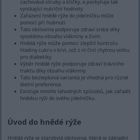
zachovává otruby a klíčky, a poskytuje tak
vynikající nutriční hodnoty.
Zařazení hnědé rýže do jídelníčku může
pomoci při hubnutí.
Tato obilovina podporuje zdraví srdce díky
vysokému obsahu vlákniny a živin.
Hnědá rýže může pomoci zlepšit kontrolu
hladiny cukru v krvi, což z ní činí chytrou volbu
pro diabetiky.
Výběr hnědé rýže podporuje zdraví trávicího
traktu díky obsahu vlákniny.
Tato bezlepková varianta je vhodná pro různé
dietní preference.
Existuje mnoho lahodných způsobů, jak zařadit
hnědou rýži do svého jídelníčku.
Úvod do hnědé rýže
Hnědá rýže je starobylá obilovina, která je základní