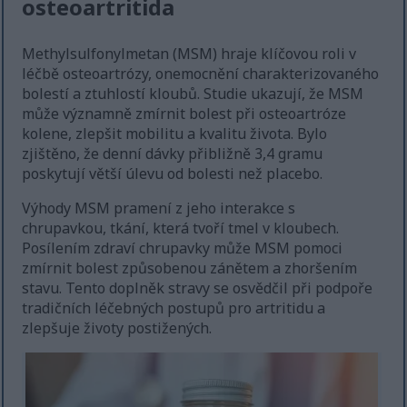
osteoartritida
Methylsulfonylmetan (MSM) hraje klíčovou roli v
léčbě osteoartrózy, onemocnění charakterizovaného
bolestí a ztuhlostí kloubů. Studie ukazují, že MSM
může významně zmírnit bolest při osteoartróze
kolene, zlepšit mobilitu a kvalitu života. Bylo
zjištěno, že denní dávky přibližně 3,4 gramu
poskytují větší úlevu od bolesti než placebo.
Výhody MSM pramení z jeho interakce s
chrupavkou, tkání, která tvoří tmel v kloubech.
Posílením zdraví chrupavky může MSM pomoci
zmírnit bolest způsobenou zánětem a zhoršením
stavu. Tento doplněk stravy se osvědčil při podpoře
tradičních léčebných postupů pro artritidu a
zlepšuje životy postižených.