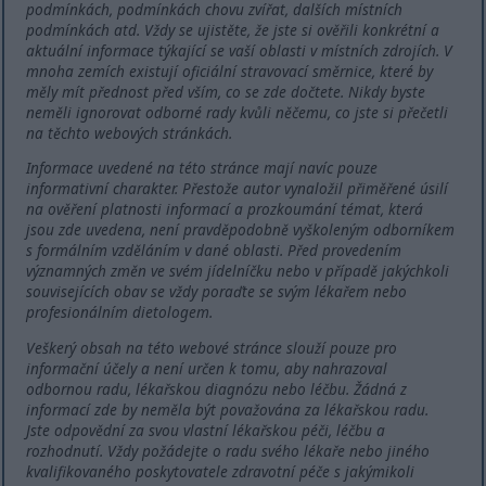
podmínkách, podmínkách chovu zvířat, dalších místních
podmínkách atd. Vždy se ujistěte, že jste si ověřili konkrétní a
aktuální informace týkající se vaší oblasti v místních zdrojích. V
mnoha zemích existují oficiální stravovací směrnice, které by
měly mít přednost před vším, co se zde dočtete. Nikdy byste
neměli ignorovat odborné rady kvůli něčemu, co jste si přečetli
na těchto webových stránkách.
Informace uvedené na této stránce mají navíc pouze
informativní charakter. Přestože autor vynaložil přiměřené úsilí
na ověření platnosti informací a prozkoumání témat, která
jsou zde uvedena, není pravděpodobně vyškoleným odborníkem
s formálním vzděláním v dané oblasti. Před provedením
významných změn ve svém jídelníčku nebo v případě jakýchkoli
souvisejících obav se vždy poraďte se svým lékařem nebo
profesionálním dietologem.
Veškerý obsah na této webové stránce slouží pouze pro
informační účely a není určen k tomu, aby nahrazoval
odbornou radu, lékařskou diagnózu nebo léčbu. Žádná z
informací zde by neměla být považována za lékařskou radu.
Jste odpovědní za svou vlastní lékařskou péči, léčbu a
rozhodnutí. Vždy požádejte o radu svého lékaře nebo jiného
kvalifikovaného poskytovatele zdravotní péče s jakýmikoli