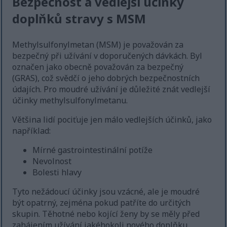
Bezpečnost a vedlejší účinky
doplňků stravy s MSM
Methylsulfonylmetan (MSM) je považován za
bezpečný při užívání v doporučených dávkách. Byl
označen jako obecně považován za bezpečný
(GRAS), což svědčí o jeho dobrých bezpečnostních
údajích. Pro moudré užívání je důležité znát vedlejší
účinky methylsulfonylmetanu.
Většina lidí pociťuje jen málo vedlejších účinků, jako
například:
Mírné gastrointestinální potíže
Nevolnost
Bolesti hlavy
Tyto nežádoucí účinky jsou vzácné, ale je moudré
být opatrný, zejména pokud patříte do určitých
skupin. Těhotné nebo kojící ženy by se měly před
zahájením užívání jakéhokoli nového doplňku