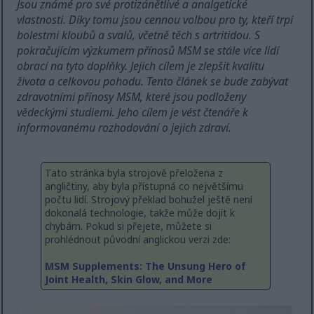
Jsou známé pro své protizánětlivé a analgetické
vlastnosti. Díky tomu jsou cennou volbou pro ty, kteří trpí
bolestmi kloubů a svalů, včetně těch s artritidou. S
pokračujícím výzkumem přínosů MSM se stále více lidí
obrací na tyto doplňky. Jejich cílem je zlepšit kvalitu
života a celkovou pohodu. Tento článek se bude zabývat
zdravotními přínosy MSM, které jsou podloženy
vědeckými studiemi. Jeho cílem je vést čtenáře k
informovanému rozhodování o jejich zdraví.
Tato stránka byla strojově přeložena z
angličtiny, aby byla přístupná co největšímu
počtu lidí. Strojový překlad bohužel ještě není
dokonalá technologie, takže může dojít k
chybám. Pokud si přejete, můžete si
prohlédnout původní anglickou verzi zde:
MSM Supplements: The Unsung Hero of
Joint Health, Skin Glow, and More