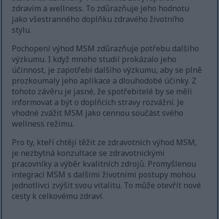
zdravím a wellness. To zdůrazňuje jeho hodnotu
jako všestranného doplňku zdravého životního
stylu.
Pochopení výhod MSM zdůrazňuje potřebu dalšího
výzkumu. I když mnoho studií prokázalo jeho
účinnost, je zapotřebí dalšího výzkumu, aby se plně
prozkoumaly jeho aplikace a dlouhodobé účinky. Z
tohoto závěru je jasné, že spotřebitelé by se měli
informovat a být o doplňcích stravy rozvážní. Je
vhodné zvážit MSM jako cennou součást svého
wellness režimu.
Pro ty, kteří chtějí těžit ze zdravotních výhod MSM,
je nezbytná konzultace se zdravotnickými
pracovníky a výběr kvalitních zdrojů. Promyšlenou
integrací MSM s dalšími životními postupy mohou
jednotlivci zvýšit svou vitalitu. To může otevřít nové
cesty k celkovému zdraví.