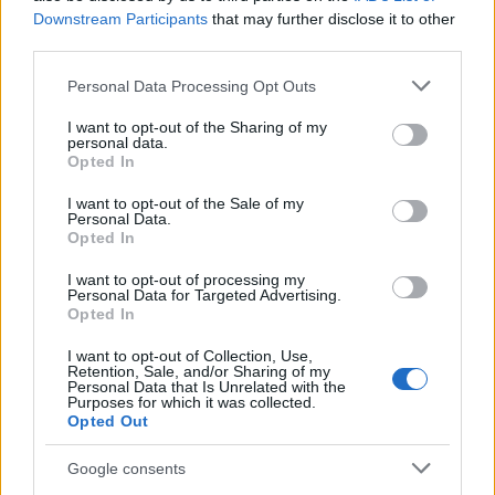
zlepšit zdraví a imunitu. Pro ty, kteří se zaměřují na
Downstream Participants
that may further disclose it to other
zdraví imunity, je MSM cenným doplňkem. Může být
third parties.
klíčovou součástí wellness plánu.
Please note that this website/app uses one or more Google
Personal Data Processing Opt Outs
services and may gather and store information including but
not limited to your visit or usage behaviour. You may click to
I want to opt-out of the Sharing of my
Účinky MSM na zdraví kůže
personal data.
grant or deny consent to Google and its third-party tags to
Opted In
use your data for below specified purposes in below Google
consent section.
Methylsulfonylmetan (MSM) je průlom v péči o pleť
I want to opt-out of the Sale of my
Personal Data.
a poskytuje kosmetické i dermatologické výhody. Je
Opted In
známý svou schopností posilovat keratin, klíčový
protein v pokožce, vlasech a nehtech. Toto
I want to opt-out of processing my
Personal Data for Targeted Advertising.
posilování vede ke zdravější a odolnější pokožce.
Opted In
Výzkum naznačuje, že MSM může účinně snižovat
I want to opt-out of Collection, Use,
zánět kůže, který je klíčovým faktorem u mnoha
Retention, Sale, and/or Sharing of my
Personal Data that Is Unrelated with the
kožních onemocnění. Pomáhá také hydratovat
Purposes for which it was collected.
pokožku, což vede k hladší a pružnější textuře. Pro
Opted Out
ty, kteří bojují se zánětlivými kožními problémy,
jako je rosacea, může MSM pomoci zmírnit příznaky
Google consents
a vést k čistší pleti.