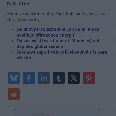
Další čtení
Pokud se vám tento příspěvek líbil, mohly by se vám
líbit i tyto návrhy:
Od únavy k soustředění: Jak denní maca
uvolňuje přirozenou energii
Od zdraví střev k hubnutí: Mnoho výhod
doplňků glukomananu
Selenové superhvězdy: Překvapivá síla para
ořechů