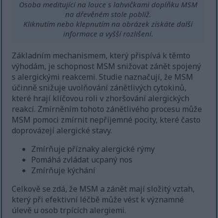
Osoba meditující na louce s lahvičkami doplňku MSM
na dřevěném stole poblíž.
Kliknutím nebo klepnutím na obrázek získáte další
informace a vyšší rozlišení.
Základním mechanismem, který přispívá k těmto
výhodám, je schopnost MSM snižovat zánět spojený
s alergickými reakcemi. Studie naznačují, že MSM
účinně snižuje uvolňování zánětlivých cytokinů,
které hrají klíčovou roli v zhoršování alergických
reakcí. Zmírněním tohoto zánětlivého procesu může
MSM pomoci zmírnit nepříjemné pocity, které často
doprovázejí alergické stavy.
Zmírňuje příznaky alergické rýmy
Pomáhá zvládat ucpaný nos
Zmírňuje kýchání
Celkově se zdá, že MSM a zánět mají složitý vztah,
který při efektivní léčbě může vést k významné
úlevě u osob trpících alergiemi.