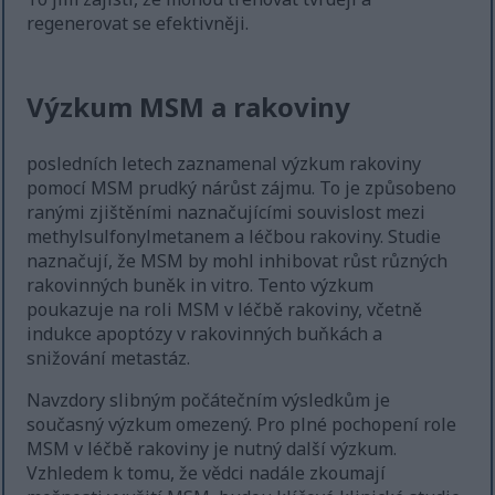
regenerovat se efektivněji.
Výzkum MSM a rakoviny
posledních letech zaznamenal výzkum rakoviny
pomocí MSM prudký nárůst zájmu. To je způsobeno
ranými zjištěními naznačujícími souvislost mezi
methylsulfonylmetanem a léčbou rakoviny. Studie
naznačují, že MSM by mohl inhibovat růst různých
rakovinných buněk in vitro. Tento výzkum
poukazuje na roli MSM v léčbě rakoviny, včetně
indukce apoptózy v rakovinných buňkách a
snižování metastáz.
Navzdory slibným počátečním výsledkům je
současný výzkum omezený. Pro plné pochopení role
MSM v léčbě rakoviny je nutný další výzkum.
Vzhledem k tomu, že vědci nadále zkoumají