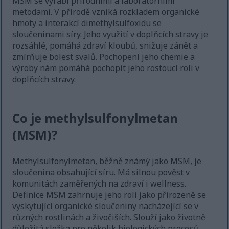
MSM se vyrábí přírodními a laboratorními
metodami. V přírodě vzniká rozkladem organické
hmoty a interakcí dimethylsulfoxidu se
sloučeninami síry. Jeho využití v doplňcích stravy je
rozsáhlé, pomáhá zdraví kloubů, snižuje zánět a
zmírňuje bolest svalů. Pochopení jeho chemie a
výroby nám pomáhá pochopit jeho rostoucí roli v
doplňcích stravy.
Co je methylsulfonylmetan
(MSM)?
Methylsulfonylmetan, běžně známý jako MSM, je
sloučenina obsahující síru. Má silnou pověst v
komunitách zaměřených na zdraví i wellness.
Definice MSM zahrnuje jeho roli jako přirozeně se
vyskytující organické sloučeniny nacházející se v
různých rostlinách a živočiších. Slouží jako životně
důležitá složka pro několik biologických procesů.