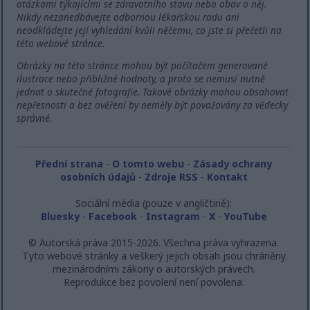
otázkami týkajícími se zdravotního stavu nebo obav o něj.
Nikdy nezanedbávejte odbornou lékařskou radu ani
neodkládejte její vyhledání kvůli něčemu, co jste si přečetli na
této webové stránce.
Obrázky na této stránce mohou být počítačem generované
ilustrace nebo přibližné hodnoty, a proto se nemusí nutně
jednat o skutečné fotografie. Takové obrázky mohou obsahovat
nepřesnosti a bez ověření by neměly být považovány za vědecky
správné.
Přední strana
-
O tomto webu
-
Zásady ochrany
osobních údajů
-
Zdroje RSS
-
Kontakt
Sociální média (pouze v angličtině):
Bluesky
-
Facebook
-
Instagram
-
X
-
YouTube
© Autorská práva 2015-2026. Všechna práva vyhrazena.
Tyto webové stránky a veškerý jejich obsah jsou chráněny
mezinárodními zákony o autorských právech.
Reprodukce bez povolení není povolena.