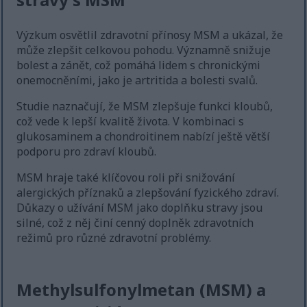
Výzkum osvětlil zdravotní přínosy MSM a ukázal, že
může zlepšit celkovou pohodu. Významně snižuje
bolest a zánět, což pomáhá lidem s chronickými
onemocněními, jako je artritida a bolesti svalů.
Studie naznačují, že MSM zlepšuje funkci kloubů,
což vede k lepší kvalitě života. V kombinaci s
glukosaminem a chondroitinem nabízí ještě větší
podporu pro zdraví kloubů.
MSM hraje také klíčovou roli při snižování
alergických příznaků a zlepšování fyzického zdraví.
Důkazy o užívání MSM jako doplňku stravy jsou
silné, což z něj činí cenný doplněk zdravotních
režimů pro různé zdravotní problémy.
Methylsulfonylmetan (MSM) a