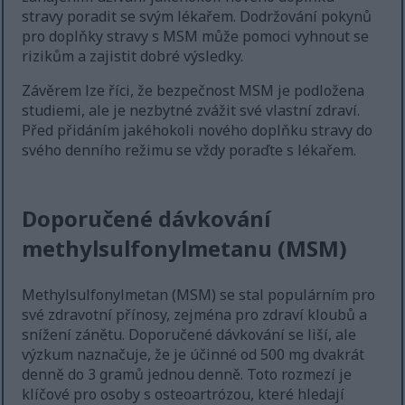
stravy poradit se svým lékařem. Dodržování pokynů
pro doplňky stravy s MSM může pomoci vyhnout se
rizikům a zajistit dobré výsledky.
Závěrem lze říci, že bezpečnost MSM je podložena
studiemi, ale je nezbytné zvážit své vlastní zdraví.
Před přidáním jakéhokoli nového doplňku stravy do
svého denního režimu se vždy poraďte s lékařem.
Doporučené dávkování
methylsulfonylmetanu (MSM)
Methylsulfonylmetan (MSM) se stal populárním pro
své zdravotní přínosy, zejména pro zdraví kloubů a
snížení zánětu. Doporučené dávkování se liší, ale
výzkum naznačuje, že je účinné od 500 mg dvakrát
denně do 3 gramů jednou denně. Toto rozmezí je
klíčové pro osoby s osteoartrózou, které hledají