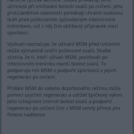
účinnost při snižování bolesti svalů po cvičení. Jeho
protizánětlivé vlastnosti pomáhají chránit svalovou
tkáň před poškozením způsobeným intenzivním
tréninkem, což z něj činí oblíbený přípravek mezi
sportovci.
Výzkum naznačuje, že užívání MSM před cvičením
může významně snížit poškození svalů. Studie
zjistila, že ti, kteří užívali MSM, pociťovali po
intenzivním tréninku menší bolest svalů. To
podporuje roli MSM v podpoře sportovců v jejich
regeneraci po cvičení.
Přidání MSM do vašeho doplňkového režimu může
pomoci urychlit regeneraci a udržet špičkový výkon.
Jeho schopnost zmírnit bolest svalů a podpořit
regeneraci po cvičení činí z MSM cenný přínos pro
fitness nadšence.