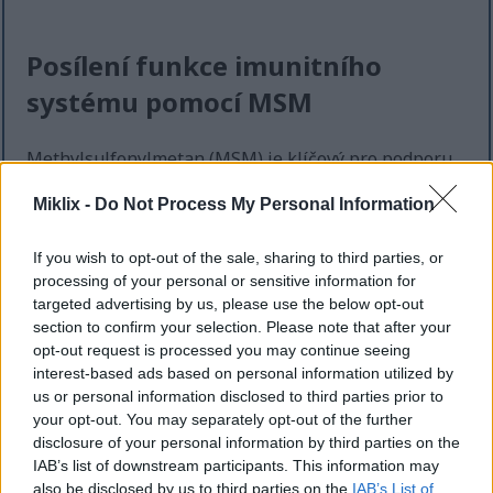
Posílení funkce imunitního
systému pomocí MSM
Methylsulfonylmetan (MSM) je klíčový pro podporu
imunitního systému. Studie ukazují, že může posílit
Miklix -
Do Not Process My Personal Information
imunitní funkce snížením oxidačního stresu a
zánětu. Tyto faktory mohou oslabit
obranyschopnost těla. MSM pomáhá produkovat
If you wish to opt-out of the sale, sharing to third parties, or
glutathion, klíčový antioxidant, který podporuje
processing of your personal or sensitive information for
silnější imunitní odpověď.
targeted advertising by us, please use the below opt-out
section to confirm your selection. Please note that after your
Pravidelné užívání MSM může posílit imunitní
opt-out request is processed you may continue seeing
systém. Role methylsulfonylmetanu v imunitě
interest-based ads based on personal information utilized by
získává na pozornosti. Je známý tím, že pomáhá
us or personal information disclosed to third parties prior to
zvládat záněty, což je nezbytné při konfrontaci s
your opt-out. You may separately opt-out of the further
environmentálními stresory a patogeny.
disclosure of your personal information by third parties on the
IAB’s list of downstream participants. This information may
Přidání MSM do vašeho denního režimu může
also be disclosed by us to third parties on the
IAB’s List of