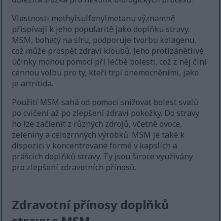
Vlastnosti methylsulfonylmetanu významně
přispívají k jeho popularitě jako doplňku stravy.
MSM, bohatý na síru, podporuje tvorbu kolagenu,
což může prospět zdraví kloubů. Jeho protizánětlivé
účinky mohou pomoci při léčbě bolesti, což z něj činí
cennou volbu pro ty, kteří trpí onemocněními, jako
je artritida.
Použití MSM sahá od pomoci snižovat bolest svalů
po cvičení až po zlepšení zdraví pokožky. Do stravy
ho lze začlenit z různých zdrojů, včetně ovoce,
zeleniny a celozrnných výrobků. MSM je také k
dispozici v koncentrované formě v kapslích a
prášcích doplňků stravy. Ty jsou široce využívány
pro zlepšení zdravotních přínosů.
Zdravotní přínosy doplňků
stravy s MSM