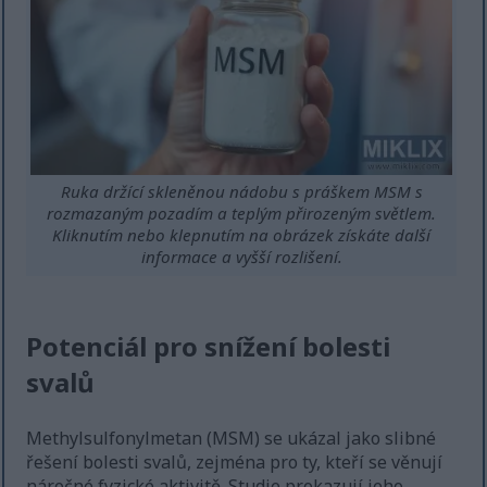
Ruka držící skleněnou nádobu s práškem MSM s
rozmazaným pozadím a teplým přirozeným světlem.
Kliknutím nebo klepnutím na obrázek získáte další
informace a vyšší rozlišení.
Potenciál pro snížení bolesti
svalů
Methylsulfonylmetan (MSM) se ukázal jako slibné
řešení bolesti svalů, zejména pro ty, kteří se věnují
náročné fyzické aktivitě. Studie prokazují jeho