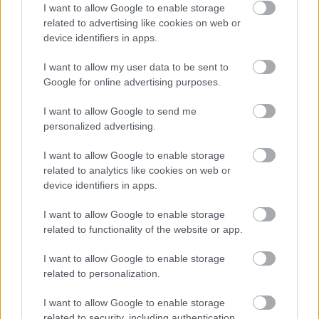
I want to allow Google to enable storage
Lokální aplikace MSM prokázala významné zlepšení
related to advertising like cookies on web or
textury a vzhledu pleti. Uživatelé často uvádějí
device identifiers in apps.
zlepšení celkového zdraví pleti a připisují to
I want to allow my user data to be sent to
transformačním účinkům MSM. Rostoucí popularita
Google for online advertising purposes.
MSM v produktech péče o pleť dokazuje jeho
účinnost a rostoucí popularitu v kosmetickém
I want to allow Google to send me
průmyslu.
personalized advertising.
I want to allow Google to enable storage
Užívání MSM pro regeneraci po
related to analytics like cookies on web or
device identifiers in apps.
cvičení
I want to allow Google to enable storage
related to functionality of the website or app.
Začlenění methylsulfonylmetanu do sportovního
režimu může výrazně zlepšit regeneraci po cvičení s
I want to allow Google to enable storage
MSM. Klinické studie naznačují, že tato přírodní
related to personalization.
sloučenina účinně snižuje bolest svalů a
minimalizuje oxidační stres po intenzivním
I want to allow Google to enable storage
tréninku. Sportovci často čelí problému dlouhé doby
related to security, including authentication