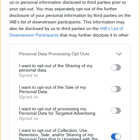
us or personal information disclosed to third parties prior to
your opt-out. You may separately opt-out of the further
Stor størrelse
(3,072 x 2,048)
disclosure of your personal information by third parties on the
IAB’s list of downstream participants. This information may
AVIF
(198 KB)
also be disclosed by us to third parties on the
IAB’s List of
WebP
(479 KB)
Downstream Participants
that may further disclose it to other
JPEG
(1.2 MB)
third parties.
Please note that this website/app uses one or more Google
Personal Data Processing Opt Outs
Meget stor størrelse
(4,608 x 3,072)
services and may gather and store information including but
not limited to your visit or usage behaviour. You may click to
I want to opt-out of the Sharing of my
personal data.
AVIF
(305 KB)
grant or deny consent to Google and its third-party tags to
Opted In
WebP
(775 KB)
use your data for below specified purposes in below Google
JPEG
(2.2 MB)
consent section.
I want to opt-out of the Sale of my
Personal Data.
Opted In
Ekstra stor størrelse
(6,144 x 4,096)
I want to opt-out of processing my
Personal Data for Targeted Advertising.
AVIF
(440 KB)
Opted In
WebP
(1.2 MB)
JPEG
(3.4 MB)
I want to opt-out of Collection, Use,
Retention, Sale, and/or Sharing of my
Personal Data that Is Unrelated with the