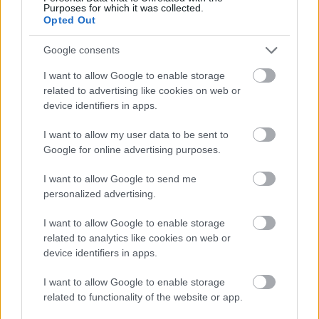
Purposes for which it was collected.
Komisk stor størrelse
(1,048,576 x 699,051)
Opted Out
Uploader stadig... ;-)
Google consents
I want to allow Google to enable storage
related to advertising like cookies on web or
Billedbeskrivelse
device identifiers in apps.
I want to allow my user data to be sent to
Illustrationen skildrer en dramatisk anime-lignende
Google for online advertising purposes.
kamp, der foregår dybt inde i de underjordiske
ruiner af Siofra-akvædukten, et sted badet i koldt
I want to allow Google to send me
blåt lys og drivende støvpartikler, der ligner
personalized advertising.
faldende stjernestøv. I forgrunden springer
Tarnished frem fra venstre, iklædt de slanke,
I want to allow Google to enable storage
skyggefulde plader fra Black Knife-rustningen.
related to analytics like cookies on web or
Rustningen er kantet og snigmorderlignende, dens
device identifiers in apps.
mørke metal er kantet med diskrete karmosinrøde
detaljer, der fanger hulens omgivende glød.
I want to allow Google to enable storage
Krigerens hætteklædte hjelm skjuler deres ansigt,
related to functionality of the website or app.
hvilket bidrager til mystikken, mens deres