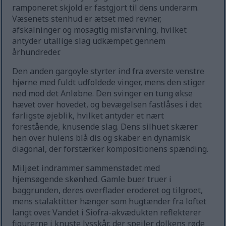
ramponeret skjold er fastgjort til dens underarm.
Væsenets stenhud er ætset med revner,
afskalninger og mosagtig misfarvning, hvilket
antyder utallige slag udkæmpet gennem
århundreder.
Den anden gargoyle styrter ind fra øverste venstre
hjørne med fuldt udfoldede vinger, mens den stiger
ned mod det Anløbne. Den svinger en tung økse
hævet over hovedet, og bevægelsen fastlåses i det
farligste øjeblik, hvilket antyder et nært
forestående, knusende slag. Dens silhuet skærer
hen over hulens blå dis og skaber en dynamisk
diagonal, der forstærker kompositionens spænding.
Miljøet indrammer sammenstødet med
hjemsøgende skønhed. Gamle buer truer i
baggrunden, deres overflader eroderet og tilgroet,
mens stalaktitter hænger som hugtænder fra loftet
langt over. Vandet i Siofra-akvædukten reflekterer
figurerne i knuste lysskår, der spejler dolkens røde