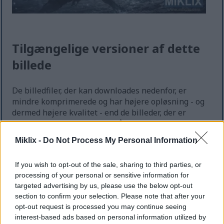
Tilgængelige versioner af dette
billede
De billedfiler, der kan downloades nedenfor, er
mindre komprimerede og har højere opløsning - og
dermed højere kvalitet - end de billeder, der er
indlejret i artikler og sider på dette websted, som er
mere optimerede med hensyn til filstørrelse for at
Miklix -
Do Not Process My Personal Information
reducere båndbreddeforbruget.
If you wish to opt-out of the sale, sharing to third parties, or
Almindelig størrelse
(1,536 x 1,024)
processing of your personal or sensitive information for
targeted advertising by us, please use the below opt-out
AVIF
(78 KB)
section to confirm your selection. Please note that after your
WebP
(187 KB)
opt-out request is processed you may continue seeing
JPEG
(379 KB)
interest-based ads based on personal information utilized by