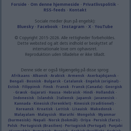
Forside
-
Om denne hjemmeside
-
Privatlivspolitik
-
RSS-feeds
-
Kontakt
Sociale medier (kun på engelsk):
Bluesky
-
Facebook
-
Instagram
-
X
-
YouTube
© Copyright 2015-2026. Alle rettigheder forbeholdes.
Dette websted og alt dets indhold er beskyttet af
internationale love om ophavsret.
Reproduktion uden tilladelse er ikke tilladt.
Denne side er også tilgængelig på disse sprog:
Afrikaans
-
Albansk
-
Arabisk
-
Armensk
-
Aserbajdsjansk
-
Bengali
-
Bosnisk
-
Bulgarsk
-
Catalansk
-
Engelsk (original)
-
Estisk
-
Filippinsk
-
Finsk
-
Fransk
-
Fransk (Canada)
-
Georgisk
-
Græsk
-
Gujarati
-
Hausa
-
Hebraisk
-
Hindi
-
Hollandsk
-
Indonesisk
-
Islandsk
-
Italiensk
-
Japansk
-
Javanesisk
-
Kannada
-
Kinesisk (forenklet)
-
Kinesisk (traditionel)
-
Koreansk
-
Kroatisk
-
Lettisk
-
Litauisk
-
Makedonsk
-
Malayalam
-
Malaysisk
-
Marathi
-
Mongolsk
-
Myanmar
(burmesisk)
-
Nepali
-
Norsk (bokmål)
-
Oriya
-
Persisk (farsi)
-
Polsk
-
Portugisisk (Brasilien)
-
Portugisisk (Portugal)
-
Punjabi