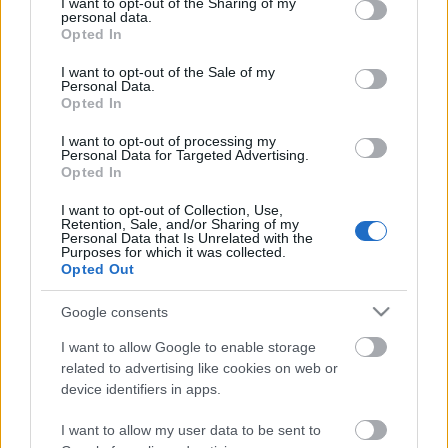
not limited to your visit or usage behaviour. You may click to
I want to opt-out of the Sharing of my
Brygning / Tilsætninger
personal data.
grant or deny consent to Google and its third-party tags to
Opted In
Havearbejde
use your data for below specified purposes in below Google
Havearbejde / Blomster
consent section.
I want to opt-out of the Sale of my
Havearbejde / Frugt og grøntsager
Personal Data.
Havearbejde / Nødder og kerner
Opted In
Havearbejde / Træer
I want to opt-out of processing my
Havearbejde / Urter og krydderier
Personal Data for Targeted Advertising.
Labyrinter
Opted In
Labyrinter / Labyrintgeneratorer
I want to opt-out of Collection, Use,
Regnemaskiner
Retention, Sale, and/or Sharing of my
Regnemaskiner / Hash-funktioner
Personal Data that Is Unrelated with the
Purposes for which it was collected.
Softwareudvikling
Opted Out
Softwareudvikling / Dynamics 365
Softwareudvikling / Dynamics AX
Google consents
Softwareudvikling / PHP
Spil
I want to allow Google to enable storage
Spil / Dark Souls III
related to advertising like cookies on web or
Spil / Elden Ring
device identifiers in apps.
Sundhed
I want to allow my user data to be sent to
Sundhed / Ernæring