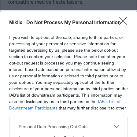
kompatible med de fleste læsere.
Hvis du bruger en browser, der understøtter RSS-
feed auto-opdagelse, bør du blive notificeret om
Miklix -
Do Not Process My Personal Information
relevante feeds for hver side, du ser, men ellers kan
du finde den komplette liste nedenfor.
If you wish to opt-out of the sale, sharing to third parties, or
processing of your personal or sensitive information for
Der er et feed for forsiden, som inkluderer alle
targeted advertising by us, please use the below opt-out
indlæg på websitet, og der er separate feeds for
section to confirm your selection. Please note that after your
hver kategori og underkategori. Hvis en kategori har
opt-out request is processed you may continue seeing
underkategorier, vil feedet for den kategori også
interest-based ads based on personal information utilized by
inkludere indlæg for dens underkategorier. Du kan
us or personal information disclosed to third parties prior to
bruge dette til selv at bestemme, hvor specifik du
your opt-out. You may separately opt-out of the further
ønsker, at din feed-abonnement skal være.
disclosure of your personal information by third parties on the
IAB’s list of downstream participants. This information may
Den komplette liste over tilgængelige feeds:
also be disclosed by us to third parties on the
IAB’s List of
Forside RSS Feed
Downstream Participants
that may further disclose it to other
third parties.
Brygning
Brygning / Gær
Please note that this website/app uses one or more Google
Personal Data Processing Opt Outs
Brygning / Humle
services and may gather and store information including but
Brygning / Malte