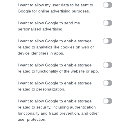
I want to allow my user data to be sent to
Google for online advertising purposes.
I want to allow Google to send me
personalized advertising.
I want to allow Google to enable storage
related to analytics like cookies on web or
device identifiers in apps.
Anime-stil fan art af Tarnished in Black Knife-
I want to allow Google to enable storage
rustningen, der kæmper mod to tapre gargoyler i de
related to functionality of the website or app.
blåoplyste ruiner af Siofra-akvædukten.
Klik eller tryk på billedet for at få flere oplysninger og
I want to allow Google to enable storage
højere opløsninger.
related to personalization.
I want to allow Google to enable storage
related to security, including authentication
functionality and fraud prevention, and other
user protection.