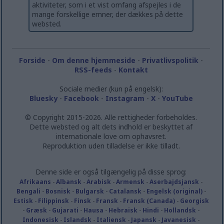
aktiviteter, som i et vist omfang afspejles i de
mange forskellige emner, der dækkes på dette
websted.
Forside
-
Om denne hjemmeside
-
Privatlivspolitik
-
RSS-feeds
-
Kontakt
Sociale medier (kun på engelsk):
Bluesky
-
Facebook
-
Instagram
-
X
-
YouTube
© Copyright 2015-2026. Alle rettigheder forbeholdes.
Dette websted og alt dets indhold er beskyttet af
internationale love om ophavsret.
Reproduktion uden tilladelse er ikke tilladt.
Denne side er også tilgængelig på disse sprog:
Afrikaans
-
Albansk
-
Arabisk
-
Armensk
-
Aserbajdsjansk
-
Bengali
-
Bosnisk
-
Bulgarsk
-
Catalansk
-
Engelsk (original)
-
Estisk
-
Filippinsk
-
Finsk
-
Fransk
-
Fransk (Canada)
-
Georgisk
-
Græsk
-
Gujarati
-
Hausa
-
Hebraisk
-
Hindi
-
Hollandsk
-
Indonesisk
-
Islandsk
-
Italiensk
-
Japansk
-
Javanesisk
-