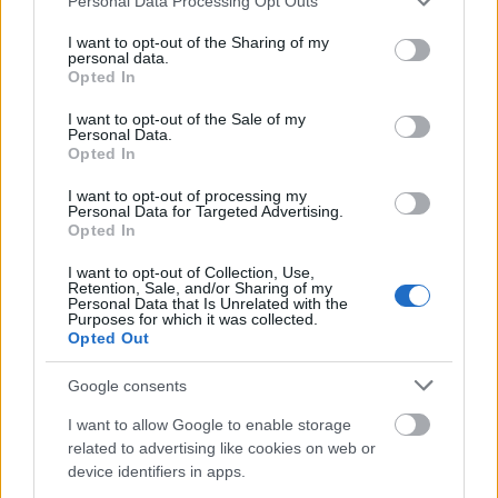
det er sjovt.
Personal Data Processing Opt Outs
services and may gather and store information including but
Nå, men det er slutningen på denne Valiant
not limited to your visit or usage behaviour. You may click to
I want to opt-out of the Sharing of my
personal data.
Gargoyles-video. Tak fordi du så med. Tjek kanalen
grant or deny consent to Google and its third-party tags to
Opted In
use your data for below specified purposes in below Google
eller miklix.com for flere videoer. Du kan endda
consent section.
overveje at være fuldstændig fantastisk ved at like
I want to opt-out of the Sale of my
Personal Data.
og abonnere.
Opted In
Indtil næste gang, hav det sjovt og god spiloplevelse!
I want to opt-out of processing my
Personal Data for Targeted Advertising.
Hvis du kunne lide denne video, kan du overveje at
Opted In
være helt fantastisk ved at like og abonnere på
YouTube
:-)
I want to opt-out of Collection, Use,
Retention, Sale, and/or Sharing of my
Personal Data that Is Unrelated with the
Purposes for which it was collected.
Opted Out
Fan art inspireret af denne
Google consents
bosskamp
I want to allow Google to enable storage
related to advertising like cookies on web or
device identifiers in apps.