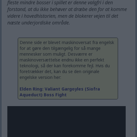
fleste mindre bosser i spillet er denne valgfri i den
forstand, at du ikke behøver at dræbe den for at komme
videre i hovedhistorien, men de blokerer vejen til det
næste underjordiske område.
Denne side er blevet maskinoversat fra engelsk
for at gøre den tilgængelig for så mange
mennesker som muligt. Desværre er
maskinoversættelse endnu ikke en perfekt
teknologi, så der kan forekomme fejl. Hvis du
foretrækker det, kan du se den originale
engelske version her:
Elden Ring: Valiant Gargoyles (Siofra
Aqueduct) Boss Fight