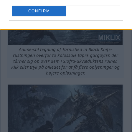
CONFIRM
Anime-stil tegning af Tarnished in Black Knife-
rustningen overfor to kolossale tapre gargoyler, der
tårner sig op over dem i Siofra-akvæduktens ruiner.
Klik eller tryk på billedet for at få flere oplysninger og
højere opløsninger.