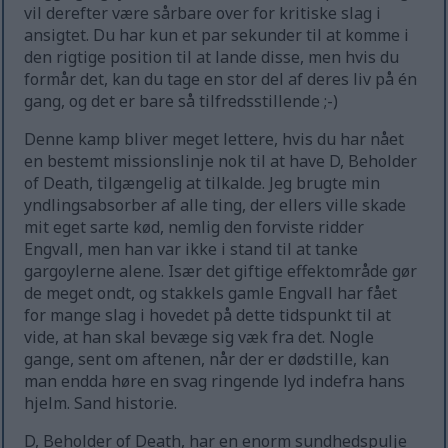
vil derefter være sårbare over for kritiske slag i
ansigtet. Du har kun et par sekunder til at komme i
den rigtige position til at lande disse, men hvis du
formår det, kan du tage en stor del af deres liv på én
gang, og det er bare så tilfredsstillende ;-)
Denne kamp bliver meget lettere, hvis du har nået
en bestemt missionslinje nok til at have D, Beholder
of Death, tilgængelig at tilkalde. Jeg brugte min
yndlingsabsorber af alle ting, der ellers ville skade
mit eget sarte kød, nemlig den forviste ridder
Engvall, men han var ikke i stand til at tanke
gargoylerne alene. Især det giftige effektområde gør
de meget ondt, og stakkels gamle Engvall har fået
for mange slag i hovedet på dette tidspunkt til at
vide, at han skal bevæge sig væk fra det. Nogle
gange, sent om aftenen, når der er dødstille, kan
man endda høre en svag ringende lyd indefra hans
hjelm. Sand historie.
D, Beholder of Death, har en enorm sundhedspulje