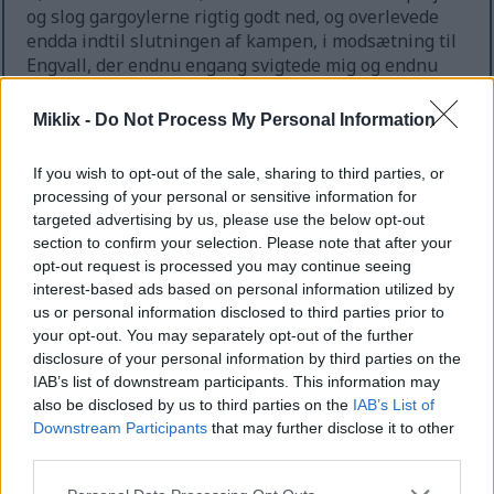
og slog gargoylerne rigtig godt ned, og overlevede
endda indtil slutningen af kampen, i modsætning til
Engvall, der endnu engang svigtede mig og endnu
engang er i fare for at blive fyret permanent fra min
tjeneste, hvis han ikke tager sig sammen. Jeg
Miklix -
Do Not Process My Personal Information
begynder at tro, at han er blevet for bevidst om, at
jeg ikke lige nu har noget bedre tilgængeligt at
If you wish to opt-out of the sale, sharing to third parties, or
tilkalde, og at han udnytter det.
processing of your personal or sensitive information for
targeted advertising by us, please use the below opt-out
Jeg spiller som en for det meste
section to confirm your selection. Please note that after your
Behændighedsbaseret build. Mit nærkampsvåben
opt-out request is processed you may continue seeing
er Vogterens Sværdspyd med Skarp Affinitet og
interest-based ads based on personal information utilized by
Hellig Kling Ash of War. Mine afstandsvåben er
us or personal information disclosed to third parties prior to
Langbue og Kortbue. Jeg var runeniveau 85, da
your opt-out. You may separately opt-out of the further
denne video blev optaget. Jeg er ikke helt sikker på,
disclosure of your personal information by third parties on the
om det generelt anses for passende, men spillets
IAB’s list of downstream participants. This information may
sværhedsgrad virker rimelig for mig – jeg vil have
also be disclosed by us to third parties on the
IAB’s List of
det optimale punkt, der ikke er sindsoprivende let
Downstream Participants
that may further disclose it to other
tilstand, men heller ikke så svært, at jeg sidder fast
third parties.
på den samme boss i timevis, da jeg slet ikke synes,
Please note that this website/app uses one or more Google