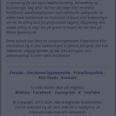
er ansvarlig for din egen lægebehandling, behandling og
beslutninger. Søg altid råd hos din læge eller en anden
kvalificeret sundhedsplejerske med eventuelle spørgsmål, du
måtte have vedrørende en medicinsk tilstand eller bekymringer
om en. Se aldrig bort fra professionel lægelig rådgivning eller
udsæt aldrig at søge det på grund af noget, du har læst på
denne hjemmeside.
Dette billede kan være en computergenereret tilnærmelse eller
illustration og er ikke nødvendigvis et faktisk fotografi. Det kan
indeholde unøjagtigheder og bør ikke betragtes som
videnskabeligt korrekt uden verifikation.
Forside
-
Om denne hjemmeside
-
Privatlivspolitik
-
RSS-feeds
-
Kontakt
Sociale medier (kun på engelsk):
Bluesky
-
Facebook
-
Instagram
-
X
-
YouTube
© Copyright 2015-2026. Alle rettigheder forbeholdes.
Dette websted og alt dets indhold er beskyttet af
internationale love om ophavsret.