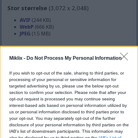
Stor størrelse
(3,072 x 2,048)
AVIF
(244 KB)
WebP
(666 KB)
JPEG
(1.5 MB)
Meget stor størrelse
(4,608 x 3,072)
Miklix -
Do Not Process My Personal Information
AVIF
(375 KB)
WebP
(1.1 MB)
If you wish to opt-out of the sale, sharing to third parties, or
JPEG
(2.8 MB)
processing of your personal or sensitive information for
targeted advertising by us, please use the below opt-out
section to confirm your selection. Please note that after your
Ekstra stor størrelse
(6,144 x 4,096)
opt-out request is processed you may continue seeing
interest-based ads based on personal information utilized by
AVIF
(525 KB)
us or personal information disclosed to third parties prior to
WebP
(1.6 MB)
your opt-out. You may separately opt-out of the further
JPEG
(4.4 MB)
disclosure of your personal information by third parties on the
IAB’s list of downstream participants. This information may
also be disclosed by us to third parties on the
IAB’s List of