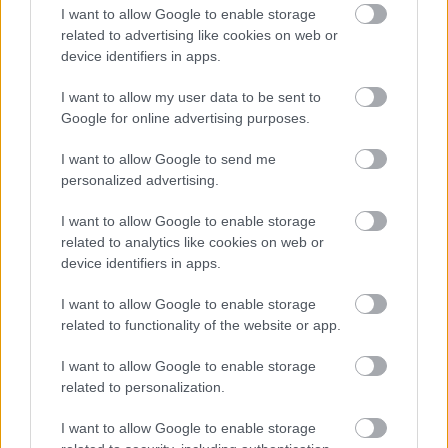
brune tone komplementerer frugten. Skålens
I want to allow Google to enable storage
overflade viser subtile åremønstre og små
related to advertising like cookies on web or
ufuldkommenheder, hvilket antyder, at den er blevet
device identifiers in apps.
hånddrejet eller brugt flittigt over tid. Dens kant
buer glat opad og vugger bunken af hindbær, så de
I want to allow my user data to be sent to
fremstår rigelige, næsten overstrømmende, men
Google for online advertising purposes.
alligevel pænt arrangerede.
I want to allow Google to send me
Spredt rundt om skålen på bordet ligger et par
personalized advertising.
individuelle hindbær, hvilket forstærker scenens
naturlige, uiscenesatte fornemmelse. Klare grønne
I want to allow Google to enable storage
blade – sandsynligvis hindbær- eller mynteblade –
related to analytics like cookies on web or
er spredt mellem frugterne og også placeret løst på
device identifiers in apps.
bordet. Deres sprøde årer og savtakkede kanter står
I want to allow Google to enable storage
i skarp kontrast til bærrenes bløde, afrundede
related to functionality of the website or app.
tekstur og tilføjer et friskt, botanisk præg til
kompositionen.
I want to allow Google to enable storage
related to personalization.
Selve træbordet er rustikt og forvitret, bestående af
brede planker med synlige revner, knaster og
I want to allow Google to enable storage
åretegning. Træet har en let ujævn overflade og en