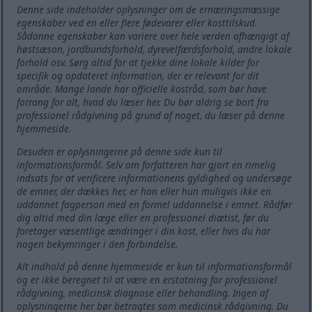
Denne side indeholder oplysninger om de ernæringsmæssige
egenskaber ved en eller flere fødevarer eller kosttilskud.
Sådanne egenskaber kan variere over hele verden afhængigt af
høstsæson, jordbundsforhold, dyrevelfærdsforhold, andre lokale
forhold osv. Sørg altid for at tjekke dine lokale kilder for
specifik og opdateret information, der er relevant for dit
område. Mange lande har officielle kostråd, som bør have
forrang for alt, hvad du læser her. Du bør aldrig se bort fra
professionel rådgivning på grund af noget, du læser på denne
hjemmeside.
Desuden er oplysningerne på denne side kun til
informationsformål. Selv om forfatteren har gjort en rimelig
indsats for at verificere informationens gyldighed og undersøge
de emner, der dækkes her, er han eller hun muligvis ikke en
uddannet fagperson med en formel uddannelse i emnet. Rådfør
dig altid med din læge eller en professionel diætist, før du
foretager væsentlige ændringer i din kost, eller hvis du har
nogen bekymringer i den forbindelse.
Alt indhold på denne hjemmeside er kun til informationsformål
og er ikke beregnet til at være en erstatning for professionel
rådgivning, medicinsk diagnose eller behandling. Ingen af ​​
oplysningerne her bør betragtes som medicinsk rådgivning. Du