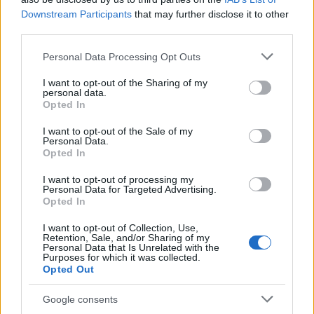
Komisk stor størrelse
(1,048,576 x 699,051)
Downstream Participants
that may further disclose it to other
third parties.
Uploader stadig... ;-)
Please note that this website/app uses one or more Google
Personal Data Processing Opt Outs
services and may gather and store information including but
Billedbeskrivelse
not limited to your visit or usage behaviour. You may click to
I want to opt-out of the Sharing of my
personal data.
grant or deny consent to Google and its third-party tags to
Opted In
use your data for below specified purposes in below Google
Fotografiet viser en generøs skål med friske
consent section.
I want to opt-out of the Sale of my
hindbær arrangeret på et rustikt træbord, taget i
Personal Data.
liggende retning med en lav dybdeskarphed, der
Opted In
straks trækker øjet til frugten. Hindbærrene er
I want to opt-out of processing my
fyldige, klare røde og dækket af små
Personal Data for Targeted Advertising.
gennemskinnelige hår, der fanger lyset, hvilket gør
Opted In
deres overfladetekstur levende og taktil. Hvert bær
I want to opt-out of Collection, Use,
er unikt med klart definerede drupeletter, der
Retention, Sale, and/or Sharing of my
danner cirkulære kroner, og flere af dem vender
Personal Data that Is Unrelated with the
Purposes for which it was collected.
fremad, så deres hule centre skaber små,
Opted Out
mørkerøde spiraler.
Google consents
Bærrene samles i en rund træskål, hvis varme