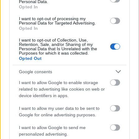
diese Pilze repräsentieren. Ihre Finger prüfen
Personal Data.
Opted In
vorsichtig die Festigkeit eines Hutes und heben ihn
leicht an, als wollten sie Unterseite und Stiel auf
I want to opt-out of processing my
feine Details untersuchen, die eine Art von einer
Personal Data for Targeted Advertising.
anderen unterscheiden könnten. Dieses achtsame
Opted In
Sammeln spiegelt das Bewusstsein für die
I want to opt-out of Collection, Use,
potenziellen Vorteile und Risiken der
Retention, Sale, and/or Sharing of my
Pilzidentifizierung wider, da der Wald sowohl
Personal Data that Is Unrelated with the
Purposes for which it was collected.
essbare Schätze als auch giftige Doppelgänger
Opted Out
bietet. Die Kleidung der Person, schlicht und
praktisch, verdeutlicht die Absicht, Funktionalität
Google consents
mit dem Eintauchen in die Natur zu verbinden,
anstatt die Aufmerksamkeit von der stillen
I want to allow Google to enable storage
Schönheit der Szene abzulenken.
related to advertising like cookies on web or
device identifiers in apps.
Der Mittelgrund des Bildes ist voller Vielfalt und
zeigt Pilze, die sich nicht nur in Farbe, sondern auch
I want to allow my user data to be sent to
in Größe und Form unterscheiden. Kleinere, jüngere
Google for online advertising purposes.
Exemplare drängen sich aus der Rinde des
I want to allow Google to send me
umgestürzten Baumes empor, während größere und
personalized advertising.
reifere sich weit ausbreiten, ihre Lamellen sind