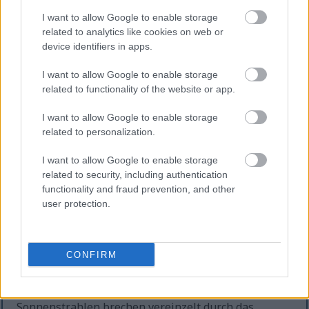
unter den breiter werdenden Hüten verborgen,
I want to allow Google to enable storage
aber nur angedeutet. Einige der Arten ähneln
related to analytics like cookies on web or
gewöhnlichen essbaren Pflanzen wie Shiitake,
device identifiers in apps.
Austernpilz oder Crimini, obwohl solche
Ähnlichkeiten in freier Wildbahn nicht immer ein
I want to allow Google to enable storage
zuverlässiger Indikator für Sicherheit sind. Die
related to functionality of the website or app.
Gegenüberstellung junger, zarter Pilze mit
robusten, voll entwickelten Pilzen vermittelt den
I want to allow Google to enable storage
natürlichen Kreislauf von Leben, Verfall und
related to personalization.
Erneuerung, der in Waldökosystemen gedeiht. Jeder
Pilz trägt zur Zersetzung des Baumstamms bei und
I want to allow Google to enable storage
führt Nährstoffe zurück in den Boden, um die
related to security, including authentication
umgebende Flora zu ernähren und den endlosen
functionality and fraud prevention, and other
Rhythmus von Wachstum und Verfall fortzusetzen.
user protection.
Je weiter der Blick in den Hintergrund wandert,
desto deutlicher offenbart sich ein dichter, fast
CONFIRM
zeitloser Wald. Die Bäume stehen hoch und stattlich
da, ihre Stämme werfen lange Schatten, die sich mit
wechselnden Lichtflecken vermischen.
Sonnenstrahlen brechen vereinzelt durch das