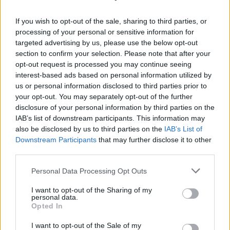
Hüte, in Farbtönen von blassem Creme über sattes
Bernstein bis hin zu tiefem Goldbraun, bilden ein
If you wish to opt-out of the sale, sharing to third parties, or
eindrucksvolles visuelles Mosaik, das einen
processing of your personal or sensitive information for
schönen Kontrast zu dem dunklen, verrottenden
targeted advertising by us, please use the below opt-out
Holz darunter bildet. Einige Pilze haben glatte,
section to confirm your selection. Please note that after your
makellose Hüte, die im gefilterten Licht schwach
opt-out request is processed you may continue seeing
interest-based ads based on personal information utilized by
schimmern, während andere gesprenkelte Muster
us or personal information disclosed to third parties prior to
und Strukturen aufweisen, die ihre
your opt-out. You may separately opt-out of the further
unterschiedlichen Wachstums- und Reifestadien
disclosure of your personal information by third parties on the
andeuten. Der Waldboden um den Baumstamm ist
IAB’s list of downstream participants. This information may
mit breiten Blättern, Zweigen und kleinen
also be disclosed by us to third parties on the
IAB’s List of
Moosflecken bedeckt, was den vielschichtigen
Downstream Participants
that may further disclose it to other
Eindruck organischer Fülle verstärkt, der diese
third parties.
Szenerie ausmacht.
Please note that this website/app uses one or more Google
Personal Data Processing Opt Outs
Im Vordergrund ist eine menschliche Hand zu
services and may gather and store information including but
sehen, die vorsichtig nach der Pilzgruppe greift. Die
not limited to your visit or usage behaviour. You may click to
I want to opt-out of the Sharing of my
Geste zeugt von Sorgfalt und Präzision und zeugt
personal data.
grant or deny consent to Google and its third-party tags to
Opted In
nicht nur von Interesse an der Ernte, sondern auch
use your data for below specified purposes in below Google
von tiefem Respekt für das fragile Ökosystem, das
consent section.
I want to opt-out of the Sale of my