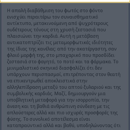
Η απαλή διαβάθμιση του φωτός στο φόντο
ενισχύει περαιτέρω τον συναισθηματικό
αντίκτυπο, μετακινούμενη από ψυχρότερους
ουδέτερους τόνους στη χρυσή ζεστασιά που
πλαισιώνει την καρδιά. Αυτή η μετάβαση
αντικατοπτρίζει τις μεταμορφωτικές ιδιότητες
της ίδιας της κανέλας: από την ακατέργαστη, σαν
φλοιό μορφή της, στο μπαχαρικό που προσδίδει
ζεστασιά στο φαγητό, το ποτό και τα φάρμακα. Το
μινιμαλιστικό σκηνικό διασφαλίζει ότι δεν
υπάρχουν περισπασμοί, επιτρέποντας στον θεατή
να επικεντρωθεί αποκλειστικά στην
αλληλεπίδραση μεταξύ του απτού ξυλαριού και της
συμβολικής καρδιάς. Μαζί, δημιουργούν μια
υποβλητική μεταφορά για την ισορροπία, την
άνεση και τη βαθιά ανθρώπινη σύνδεση με τις
απλούστερες αλλά και πιο ισχυρές προσφορές της
φύσης. Το συνολικό αποτέλεσμα είναι
καταπραϋντικό αλλά και βαθύ, υποδηλώνοντας ότι