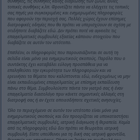
συνθήκες, τις συνθήκες καλής διαβίωσης των ζώων, άλλες
τοπικές συνθήκες κ.λπ. Φροντίζετε πάντα να ελέγχετε τις τοπικές
σας πηγές για συγκεκριμένες και ενημερωμένες πληροφορίες
που αφορούν την περιοχή σας. Πολλές χώρες έχουν επίσημες
διατροφικές οδηγίες που θα πρέπει να υπερισχύουν σε σχέση με
οτιδήποτε διαβάζετε εδώ. Δεν πρέπει ποτέ να αγνοείτε τις
επαγγελματικές συμβουλές εξαιτίας κάποιου στοιχείου που
διαβάζετε σε αυτόν τον ιστότοπο.
Επιπλέον, οι πληροφορίες που παρουσιάζονται σε αυτή τη
σελίδα είναι μόνο για ενημερωτικούς σκοπούς. Παρόλο που ο
συντάκτης έχει καταβάλει εύλογη προσπάθεια για να
επαληθεύσει την εγκυρότητα των πληροφοριών και να
ερευνήσει τα θέματα που καλύπτονται εδώ, ενδεχομένως να μην
είναι εκπαιδευμένος επαγγελματίας με επίσημη εκπαίδευση
πάνω στο θέμα. Συμβουλεύεστε πάντα τον γιατρό σας ή έναν
επαγγελματία διαιτολόγο πριν κάνετε σημαντικές αλλαγές στη
διατροφή σας ή αν έχετε οποιεσδήποτε σχετικές ανησυχίες.
Όλο το περιεχόμενο σε αυτόν τον ιστότοπο είναι μόνο για
ενημερωτικούς σκοπούς και δεν προορίζεται να υποκαταστήσει
επαγγελματικές συμβουλές, ιατρική διάγνωση ή θεραπεία. Καμία
από τις πληροφορίες εδώ δεν πρέπει να θεωρείται ιατρική
συμβουλή. Είστε υπεύθυνοι για τη δική σας ιατρική φροντίδα,
θεραπεία και αποφάσεις. Πάντα να ζητάτε τη συμβουλή του