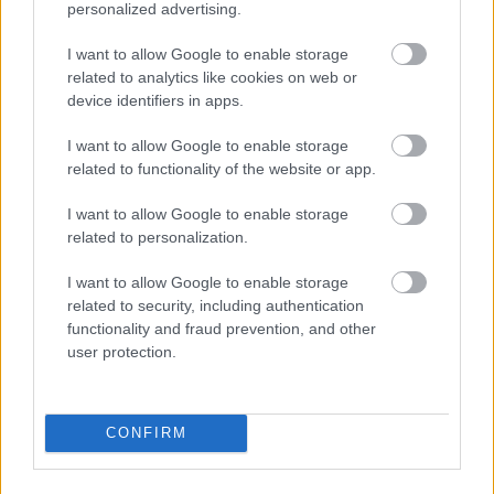
personalized advertising.
Η σύνθεση εξισορροπεί την απλότητα με το βάθος,
τραβώντας το βλέμμα πρώτα στο ξυλάκι κανέλας
I want to allow Google to enable storage
και στη συνέχεια οδηγώντας το προς την λαμπερή
related to analytics like cookies on web or
device identifiers in apps.
καρδιά που πλαισιώνει τη σκηνή. Υπάρχει μια
οικειότητα σε αυτή τη σύνθεση, σαν το ίδιο το
I want to allow Google to enable storage
μπαχαρικό να προσφέρεται ως δώρο θρέψης και
related to functionality of the website or app.
προστασίας. Η κανέλα θεωρείται από καιρό
σύμβολο ζωντάνιας σε όλους τους πολιτισμούς,
I want to allow Google to enable storage
σεβαστή όχι μόνο για τη χαρακτηριστική της
related to personalization.
γεύση αλλά και για τις θεραπευτικές της ιδιότητες,
και η εικόνα αποτυπώνει αυτή την ουσία με
I want to allow Google to enable storage
ποιητική σαφήνεια. Η λαμπερή καρδιά πίσω από
related to security, including authentication
το ξυλάκι φαίνεται να πάλλεται με ήσυχη ενέργεια,
functionality and fraud prevention, and other
ενισχύοντας την ιδέα ότι η κανέλα υποστηρίζει
user protection.
την καρδιά τόσο κυριολεκτικά όσο και μεταφορικά.
Αυτή η δυαδικότητα - υγεία και αγάπη, γεύση και
θεραπεία - προσδίδει στην εικόνα πολυεπίπεδη
CONFIRM
σημασία, επιτρέποντας στον θεατή να δει την
κανέλα όχι απλώς ως συστατικό αλλά ως έμβλημα
ολιστικής ευεξίας.