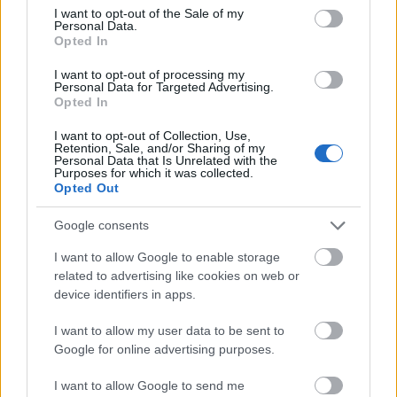
consent section.
I want to opt-out of the Sale of my
και γήινες ραβδώσεις, αποκαλύπτει τη φυσική
Personal Data.
ομορφιά της κανέλας στην ακατέργαστη μορφή
Opted In
της, μια υπενθύμιση του ταξιδιού της από τον
φλοιό δέντρου στον αγαπημένο γαστρονομικό και
I want to opt-out of processing my
Personal Data for Targeted Advertising.
φαρμακευτικό θησαυρό. Η κοκκινωπό-καφέ
Opted In
απόχρωση του ξυλακιού γίνεται πιο έντονη από το
χρυσό φως που περιβάλλει τη σκηνή, δίνοντάς της
I want to opt-out of Collection, Use,
Retention, Sale, and/or Sharing of my
μια σχεδόν λαμπερή παρουσία, σαν να φέρει μέσα
Personal Data that Is Unrelated with the
του μια ζεστασιά που εκτείνεται πέρα από το
Purposes for which it was collected.
Opted Out
οπτικό. Το σύμβολο σε σχήμα καρδιάς στο φόντο,
απαλά φωτισμένο και ακτινοβολώντας με μια
Google consents
απαλή αύρα, γίνεται κάτι περισσότερο από ένα
απλό διακοσμητικό στοιχείο. δημιουργεί μια
I want to allow Google to enable storage
άμεση σύνδεση μεταξύ του μπαχαρικού και της
related to advertising like cookies on web or
έννοιας της ζωτικότητας, της αγάπης και της
device identifiers in apps.
ευεξίας. Η λαμπερή του μορφή υποδηλώνει τόσο
σωματική υγεία - κυρίως καρδιαγγειακή δύναμη -
I want to allow my user data to be sent to
όσο και συναισθηματική ευεξία, υπενθυμίζοντας
Google for online advertising purposes.
στον θεατή τη μακρά σύνδεση της κανέλας με τη
I want to allow Google to send me
ζεστασιά, την άνεση και τη φροντίδα.