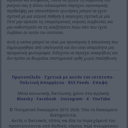
γιατρού σας ή άλλου ειδικευμένου παρόχου υγειονομικής
περίθαλψης για οποιεσδήποτε ερωτήσεις μπορεί να έχετε
σχετικά με μια ιατρική πάθηση ή ανησυχίες σχετικά με μία.
Ποτέ μην αγνοείτε τις επαγγελματικές ιατρικές συμβουλές και
μην καθυστερείτε να τις αναζητήσετε λόγω κάτι που έχετε
διαβάσει σε αυτόν τον ιστότοπο.
Αυτή η εικόνα μπορεί να είναι μια προσέγγιση ή απεικόνιση που
δημιουργήθηκε από υπολογιστή και δεν είναι απαραίτητα μια
πραγματική φωτογραφία. Ενδέχεται να περιέχει ανακρίβειες και
δεν πρέπει να θεωρείται επιστημονικά ορθή χωρίς επαλήθευση.
Πρωτοσέλιδο
-
Σχετικά με αυτόν τον ιστότοπο
-
Πολιτική Απορρήτου
-
RSS Feeds
-
Επαφή
Μέσα κοινωνικής δικτύωσης (μόνο στα αγγλικά):
Bluesky
-
Facebook
-
Instagram
-
X
-
YouTube
© Πνευματικά δικαιώματα 2015-2026. Όλα τα δικαιώματα
διατηρούνται.
Αυτός ο δικτυακός τόπος και όλα τα περιεχόμενά του
προστατεύονται από διεθνείς νόμους περί πνευματικών