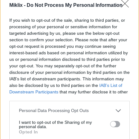
JPEG
(1.1 MB)
Miklix -
Do Not Process My Personal Information
If you wish to opt-out of the sale, sharing to third parties, or
Κωμικά μεγάλο μέγεθος
(1,048,576 x
processing of your personal or sensitive information for
599,186)
targeted advertising by us, please use the below opt-out
section to confirm your selection. Please note that after your
Ακόμα ανεβάζω... ;-)
opt-out request is processed you may continue seeing
interest-based ads based on personal information utilized by
us or personal information disclosed to third parties prior to
Περιγραφή εικόνας
your opt-out. You may separately opt-out of the further
disclosure of your personal information by third parties on the
IAB’s list of downstream participants. This information may
Σε αυτή την εντυπωσιακή εικόνα, ένα μόνο ξυλάκι
also be disclosed by us to third parties on the
IAB’s List of
κανέλας παρουσιάζεται με κομψή απλότητα, η
Downstream Participants
that may further disclose it to other
μορφή του ενισχύεται από το παιχνίδι του ζεστού,
third parties.
απαλού φωτός που το περιβάλλει. Το ίδιο το ξυλάκι
Please note that this website/app uses one or more Google
είναι σφιχτά δεμένο με μια λεπτή κλωστή,
Personal Data Processing Opt Outs
services and may gather and store information including but
υποδηλώνοντας τόσο δύναμη όσο και συνοχή, σαν
not limited to your visit or usage behaviour. You may click to
I want to opt-out of the Sharing of my
το μπαχαρικό να γιορτάζεται όχι μόνο για τη
personal data.
grant or deny consent to Google and its third-party tags to
γεύση του αλλά και για τη συμβολική του σημασία.
Opted In
use your data for below specified purposes in below Google
Η επιφάνειά του, με υφή από λεπτές αυλακώσεις