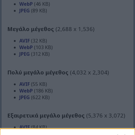
WebP
(46 KB)
JPEG
(89 KB)
Μεγάλο μέγεθος
(2,688 x 1,536)
AVIF
(32 KB)
WebP
(103 KB)
JPEG
(312 KB)
Πολύ μεγάλο μέγεθος
(4,032 x 2,304)
AVIF
(55 KB)
WebP
(186 KB)
JPEG
(622 KB)
Εξαιρετικά μεγάλο μέγεθος
(5,376 x 3,072)
AVIF
(84 KB)
WebP
(298 KB)