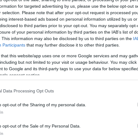
formation for targeted advertising by us, please use the below opt-out s
r selection. Please note that after your opt-out request is processed y
eing interest-based ads based on personal information utilized by us or
disclosed to third parties prior to your opt-out. You may separately opt-
losure of your personal information by third parties on the IAB’s list of
. This information may also be disclosed by us to third parties on the
IA
Participants
that may further disclose it to other third parties.
 that this website/app uses one or more Google services and may gath
including but not limited to your visit or usage behaviour. You may click 
 to Google and its third-party tags to use your data for below specifi
ogle consent section.
σωματική άσκηση, όλα εφικτά ενώ έχετε να ασχοληθείτε κ
ερωτικούς σκοπούς. Καμία από τις πληροφορίες εδώ δεν π
l Data Processing Opt Outs
εύεστε το γιατρό σας ή άλλον επαγγελματία πάροχο υγει
ες.
o opt-out of the Sharing of my personal data.
In
αυτή την κατηγορία και τις υποκατηγορίες της:
o opt-out of the Sale of my Personal Data.
ριότητες γυμναστικής για έναν υγιεινό τρόπο 
In
ούστου 2025 στις 5:34:01 μ.μ. UTC