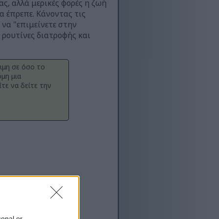
ς, αλλά μερικές φορές η ζωή
α έπρεπε. Κάνοντας τις
 να "επιμείνετε στην
 ρουτίνες διατροφής και
ιμη σε όσο το
μη μια
τε να δείτε την
sonal or