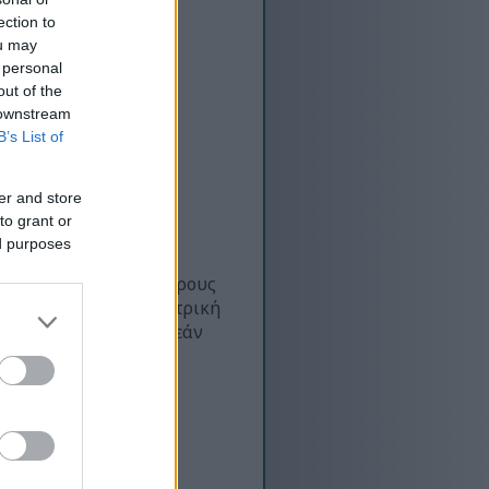
ection to
ou may
 personal
out of the
 downstream
B’s List of
er and store
to grant or
ed purposes
αι με μια δουλειά πλήρους
ρέπει να θεωρηθεί ιατρική
ονομικής περίθαλψης εάν
ζωής