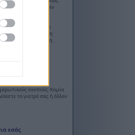
νη προπόνηση παγκοσμίως.
τητα υψηλής έντασης δεν
ε τη βοήθεια ειδικών
ικά την υγεία της
είς, να χτίσει μυς και
ου spinning και γιατί η
σημαντική αναβάθμιση.
νημερωτικούς σκοπούς. Καμία
εύεστε το γιατρό σας ή άλλον
για εσάς