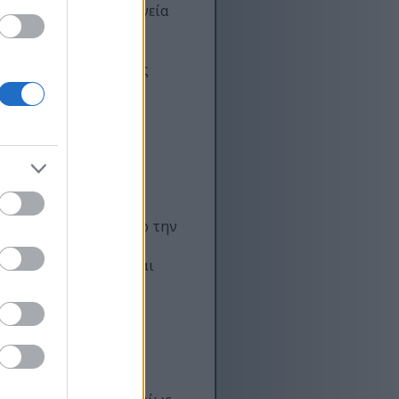
ξίδι σας προς την υγεία
δυάζει την
 επιτυγχάνετε
ουμε τις 10 καλύτερες
αλύψετε επιλογές που
εδο φυσικής σας
ς γιόγκα για την
ία, βελτιώνοντας τόσο την
δυάζοντας στάσεις,
νισχυμένη ευελιξία και
αθιστώντας την μια
που αναζητούν τη