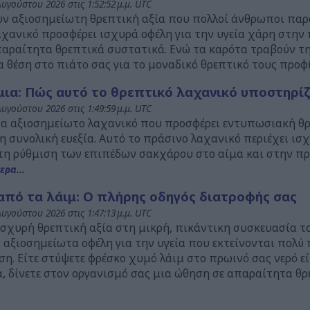
υγούστου 2026 στις 1:52:52 μ.μ. UTC
ν αξιοσημείωτη θρεπτική αξία που πολλοί άνθρωποι παρ
χανικό προσφέρει ισχυρά οφέλη για την υγεία χάρη στην
 απαραίτητα θρεπτικά συστατικά. Ενώ τα καρότα τραβούν 
α θέση στο πιάτο σας για το μοναδικό θρεπτικό τους προφ
α: Πώς αυτό το θρεπτικό λαχανικό υποστηρίζε
υγούστου 2026 στις 1:49:59 μ.μ. UTC
να αξιοσημείωτο λαχανικό που προσφέρει εντυπωσιακή θρ
 συνολική ευεξία. Αυτό το πράσινο λαχανικό περιέχει ισ
η ρύθμιση των επιπέδων σακχάρου στο αίμα και στην πρ
ερα...
 από τα λάιμ: Ο πλήρης οδηγός διατροφής σας
υγούστου 2026 στις 1:47:13 μ.μ. UTC
σχυρή θρεπτική αξία στη μικρή, πικάντικη συσκευασία το
 αξιοσημείωτα οφέλη για την υγεία που εκτείνονται πολύ
η. Είτε στύψετε φρέσκο χυμό λάιμ στο πρωινό σας νερό ε
, δίνετε στον οργανισμό σας μια ώθηση σε απαραίτητα θρ