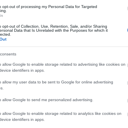
 δραστηριοτήτων γυμναστικής μπορεί να μετατρέψει το τα
to opt-out of processing my Personal Data for Targeted
ν ευχάριστο τρόπο ζωής. Το τέλειο πρόγραμμα άσκησης συν
ing.
η βιωσιμότητα, διατηρώντας σας κίνητρα ενώ παράλληλα
In
ον ολοκληρωμένο οδηγό, θα εξερευνήσουμε και θα κατατάξ
o opt-out of Collection, Use, Retention, Sale, and/or Sharing
κής για έναν υγιεινό τρόπο ζωής, βοηθώντας σας να ανακ
ersonal Data that Is Unrelated with the Purposes for which it
ς προσωπικούς σας στόχους, τις προτιμήσεις και το επίπ
lected.
Out
σσότερα...
ην ανακούφιση από το άγχος: Τα πλήρη οφέλη τη
consents
o allow Google to enable storage related to advertising like cookies on
ριλίου 2025 στις 9:01:48 π.μ. UTC
evice identifiers in apps.
ική πρακτική που προσφέρει πολυάριθμα οφέλη για την υγε
κή υγεία. Οι ρίζες του ανάγονται στην αρχαία Ινδία, συν
o allow my user data to be sent to Google for online advertising
αλογισμό για τη συνολική ευεξία. Οι ασκούμενοι βιώνουν ε
s.
λάρωση. Οι μελέτες υποστηρίζουν τα οφέλη της γιόγκα, κ
ομα όλων των ηλικιών και επιπέδων φυσικής κατάστασης 
to allow Google to send me personalized advertising.
ερισσότερα...
o allow Google to enable storage related to analytics like cookies on
 Surprising Benefit of Spinning Classes
evice identifiers in apps.
ριλίου 2025 στις 8:44:22 π.μ. UTC