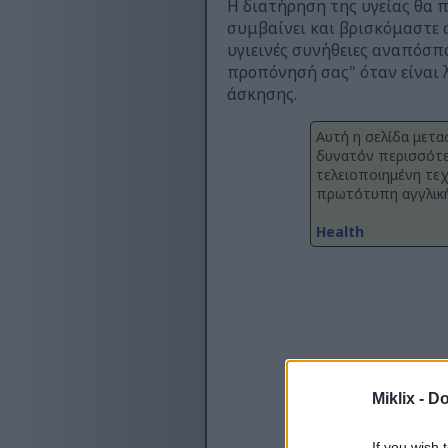
Η διατήρηση της υγείας θα π
συμβαίνει και βρισκόμαστε 
υγιεινές συνήθειες αναπόσπα
προπόνησή σας" όταν είναι λ
άσκησης.
Αυτή η σελίδα μετα
δυνατόν περισσότε
τελειοποιημένη τεχ
πρωτότυπη αγγλική
Health
Miklix -
Do
If you wish 