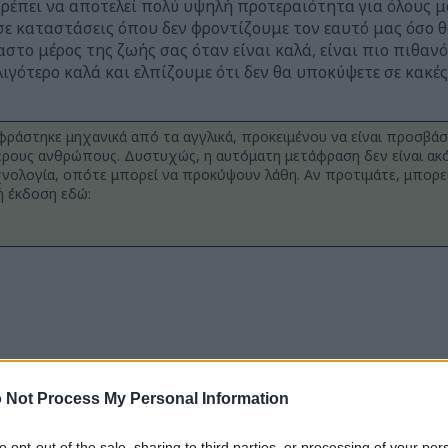
ρέπει να αποτελεί πολύ υψηλή προτεραιότητα για όλους μα
σε καταστάσεις όπου δεν φροντίζουμε τον εαυτό μας όσο θ
στο μέρος της ζωής σας όταν είναι καλά, είναι πιο πιθανό
ιγότερο καλά και ελπίζουμε ότι δεν θα υποκύψετε σε κακές
φράστηκε μηχανικά από τα αγγλικά, προκειμένου να είναι προσβάσ
ρους ανθρώπους. Δυστυχώς, η αυτόματη μετάφραση δεν είναι ακό
νολογία, οπότε μπορεί να προκύψουν λάθη. Αν προτιμάτε, μπορεί
 έκδοση εδώ:
 Not Process My Personal Information
to opt-out of the sale, sharing to third parties, or processing of your per