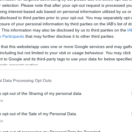
r selection. Please note that after your opt-out request is processed y
te
eing interest-based ads based on personal information utilized by us or
disclosed to third parties prior to your opt-out. You may separately opt-
losure of your personal information by third parties on the IAB’s list of
αι ένας συνδυασμός του μικρού μου ονόματος σε συνδυασμό
. This information may also be disclosed by us to third parties on the
IA
 για την αναγνωσιμότητα του κειμένου, οπότε φάνηκε κατά
Participants
that may further disclose it to other third parties.
ποτα για την πραγματική αναγνωσιμότητα του οτιδήποτε ε
 that this website/app uses one or more Google services and may gath
including but not limited to your visit or usage behaviour. You may click 
το 2015 ως ιστολόγιο και ως ένα μέρος για να αποθηκεύω 
 to Google and its third-party tags to use your data for below specifi
μου χωρίς την ταλαιπωρία και το κόστος της δημιουργίας
ogle consent section.
ποστεί αρκετές αναθεωρήσεις και επανασχεδιασμούς - και 
ό λόγω μιας τεράστιας βλάβης υλικού στον ενοικιαζόμενο 
ή στιγμή, όπου απλά δεν είχα τον χρόνο να τον ανεβάσω κα
l Data Processing Opt Outs
o opt-out of the Sharing of my personal data.
ε λειτουργία τον Ιανουάριο του 2025, αφού αποφάσισα ν
In
αι τον τρέξω σε νέο διακομιστή. Τρέχει σε μια αρκετά τυ
o opt-out of the Sale of my Personal Data.
In
 ποικιλία θεμάτων και όσο μου επιτρέπει ο χρόνος, μου αρ
εν θα πρέπει να περιμένετε ένα κοινό θέμα σε ολόκληρο τον