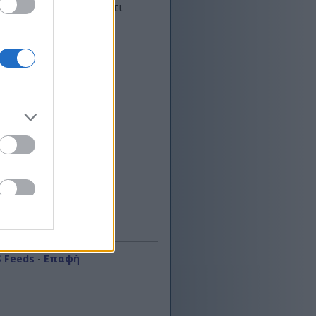
ότε ποτέ δεν ξέρετε τι
. Έχει πάνω από
υπολογιστών/
ρη απασχόληση σε
χολείται με το
ύ φάσμα
εί σε κάποιο
που καλύπτονται
S Feeds
-
Επαφή