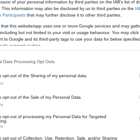
losure of your personal information by third parties on the IAB’s list of
inaigre particulier, fabriqué à partir de pommes fermentées 
. This information may also be disclosed by us to third parties on the
IA
re et le sucre. Il se déroule en deux phases : d'abord, les s
Participants
that may further disclose it to other third parties.
forme en acide acétique. Cet acide donne au vinaigre de cidre
 that this website/app uses one or more Google services and may gath
l est souvent filtré et pasteurisé. Pourtant, le vinaigre de 
including but not limited to your visit or usage behaviour. You may click 
 to Google and its third-party tags to use your data for below specifi
rtie comprend des protéines, des enzymes et des bactéries 
ogle consent section.
aigre pour la santé. Nombreux sont ceux qui préfèrent le vina
ualités intactes.
l Data Processing Opt Outs
iqués les suppléments de vinaigre d
o opt-out of the Sharing of my personal data.
In
 à base de vinaigre de cidre, appelés ACV, se présentent 
o opt-out of the Sale of my Personal Data.
abrication consiste à concentrer l'acide acétique et d'autr
In
ela garantit une formule concentrée qui répond aux besoins 
to opt-out of processing my Personal Data for Targeted
alimentaires, peu réglementée par la FDA, présente des vari
ing.
es. Il est essentiel pour les consommateurs de choisir des 
In
 marques partagent généralement des informations sur leur
o opt-out of Collection, Use, Retention, Sale, and/or Sharing
i la sécurité et l'efficacité de leurs compléments de vinaig