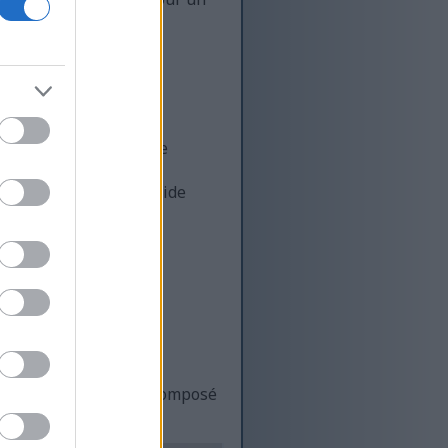
n 5 % de son volume. Ce
ition du vinaigre. De
és biologiques de l'acide
s pour valider les
ine et la nature de ce composé