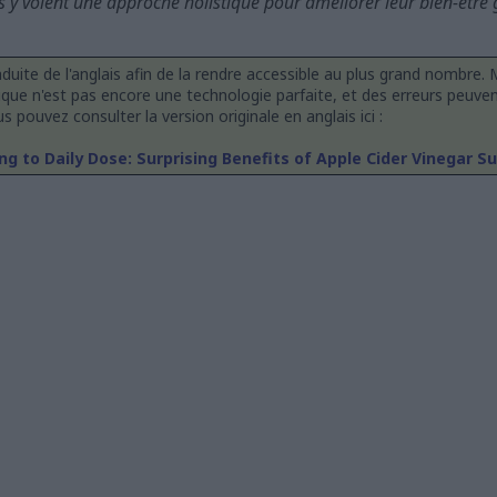
s y voient une approche holistique pour améliorer leur bien-être 
duite de l'anglais afin de la rendre accessible au plus grand nombre
que n'est pas encore une technologie parfaite, et des erreurs peuven
s pouvez consulter la version originale en anglais ici :
ng to Daily Dose: Surprising Benefits of Apple Cider Vinegar 