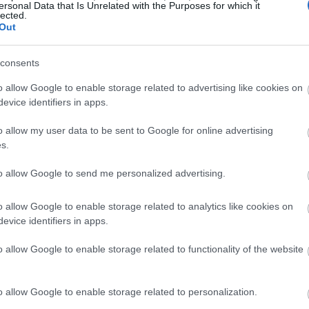
ersonal Data that Is Unrelated with the Purposes for which it
lected.
Out
tique
consents
o allow Google to enable storage related to advertising like cookies on
cipalement composé d'acide acétique, qui représente enviro
evice identifiers in apps.
idité particulière. Il joue un rôle essentiel dans la compos
o allow my user data to be sent to Google for online advertising
nté attribués au vinaigre de cidre proviennent des propriét
s.
pour ses effets sur la santé, notamment :
to allow Google to send me personalized advertising.
ucre dans le sang
o allow Google to enable storage related to analytics like cookies on
ds
evice identifiers in apps.
tés antimicrobiennes
o allow Google to enable storage related to functionality of the website
eurs, des études cliniques supplémentaires sont nécessaire
e acétique et ses bienfaits pour la santé. Comprendre l'orig
s effets globaux du vinaigre de cidre sur le bien-être.
o allow Google to enable storage related to personalization.