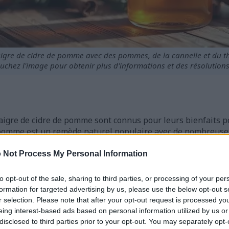
naigre de cidre de pomme avec des pommes, de la cannelle et du t
uchez l'image pour obtenir plus d'informations et des résolutions
igre de cidre de pomme sont connus pour leurs bienfaits po
 pomme est un remède naturel populaire avec de nombreuses
inaigre de cidre de pomme peut aider à perdre du poids.
t que le vinaigre de cidre de pomme peut aider à réduire le
 Not Process My Personal Information
 utilisent le vinaigre de cidre de pomme pour gérer leur c
 reconnu pour ses bienfaits sur la santé digestive.
to opt-out of the sale, sharing to third parties, or processing of your per
formation for targeted advertising by us, please use the below opt-out s
r selection. Please note that after your opt-out request is processed y
eing interest-based ads based on personal information utilized by us or
inaigre de cidre de pomme ?
disclosed to third parties prior to your opt-out. You may separately opt-