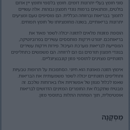
סוגי חומץ בעלי יתרונות דומים. חומץ בלסמי וחומץ יין אדום
בולטים, ומתגאים ברמות נוגדי חמצון גבוהות. אלה עשויים
לתמוך בבריאות וברווחה הכללית. הם מוסיפים טעם ומציעים
יתרונות בריאותיים, בשונה מחומציותו של חומץ תפוחים.
הוספת מזונות מלאים לתזונה יכולה לשפר מאוד את
בריאותכם. יוגורט וירקות מותססים עשירים בפרוביוטיקה,
המסייעת לבריאות מערכת העיכול. פירות וירקות עשירים
בנוגדי חמצון תורמים גם הם לרווחה. הם משמשים כתחליפים
תזונתיים מצוינים לתוספי מזון קונבנציונליים.
אימוץ תזונה מאוזנת הוא חיוני. הסתמכות על תרופות טבעיות
ותחליפים תזונתיים יכולה לשפר משמעותית את הבריאות.
שאפו לכלול מגוון של אפשרויות אלו בארוחות שלכם. זה
מבטיח שתקבלו את החומרים המזינים הדרושים לבריאות
אופטימלית, תוך הפחתת התלות בתוספי מזון.
מַסְקָנָה