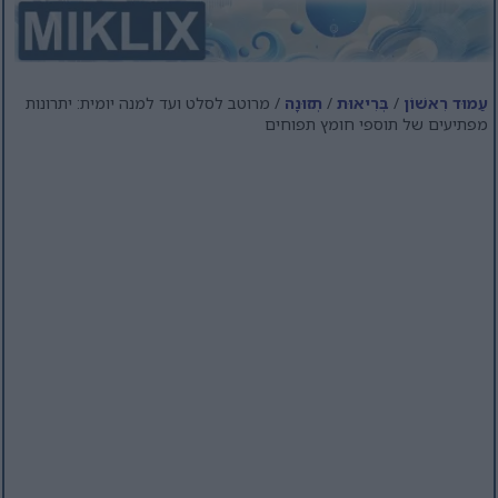
עַמוּד רִאשׁוֹן
/
בְּרִיאוּת
/
תְזוּנָה
/ מרוטב לסלט ועד למנה יומית: יתרונות
מפתיעים של תוספי חומץ תפוחים