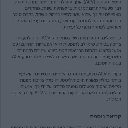
חומץ תפוחים (ACV) הופך פופולרי יותר ויותר כתוסף תזונה,
דבר שעשוי לתרום למגמות בריאותיות שונות. מחקרים
מצביעים על כך שהוא עשוי לסייע בניהול משקל, בקרת סוכר
בדם והפחתת כולסטרול. עם זאת, המחקרים עדיין ראשוניים,
וקוראים למחקר נוסף על יעילותו.
כששוקלים תוספי תזונה של צמחי מרק ACV, חיוני לתעדף
צריכה בטוחה. שימו לב לתופעות לוואי אפשריות והתייעצו עם
אנשי מקצוע בתחום הבריאות לפני ביצוע שינויים תזונתיים
משמעותיים. זה מבטיח גישה מאוזנת לשילוב צמחי מרק ACV
בשגרת יומכם.
בעוד ש-ACV מציע יתרונות בריאותיים מבטיחים, הוא יעיל
ביותר כחלק מאורח חיים הוליסטי. זה כולל צריכת מזונות
מלאים ועיסוק בפעילות גופנית סדירה. על ידי כך, אנשים
יכולים למקסם את ההשפעות החיוביות של ACV על בריאותם
הכללית.
קריאה נוספת
אם נהניתם מהפוסט הזה, אולי תאהבו גם את ההצעות הבאות: