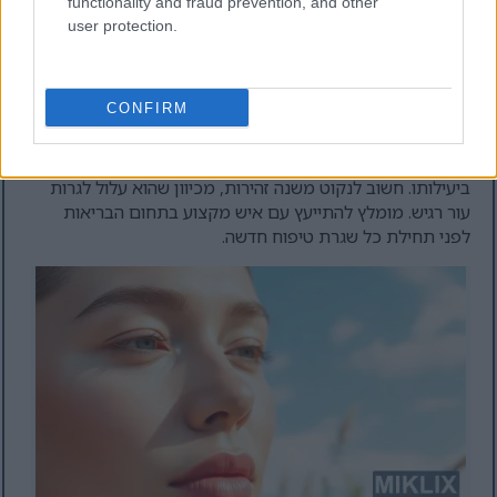
functionality and fraud prevention, and other
שימוש מקומי בחלבון ACV יכול להציע מספר יתרונות:
user protection.
משקם את מאזן ה-pH, מסייע בהחלמת העור
עשוי לשפר את שמירת הלחות בעור
אולי מקל על תסמינים הקשורים לאקזמה
CONFIRM
בעוד שחלק מהאנשים מדווחים על תוצאות חיוביות משימוש
בחלבון צרפתי (ACV), ישנן עדויות קליניות מוגבלות התומכות
ביעילותו. חשוב לנקוט משנה זהירות, מכיוון שהוא עלול לגרות
עור רגיש. מומלץ להתייעץ עם איש מקצוע בתחום הבריאות
לפני תחילת כל שגרת טיפוח חדשה.