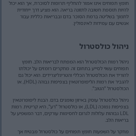
חומץ תפוחים אינו אמור להחליף תרופות לסוכרת, אך הוא יכול
להיות תוספת חשובה לתזונה בריאה. הוא מציע דרך ייחודית
לתמוך בשליטה ברמת הסוכר בדם ובבריאות כללית עבור
אנשים עם עמידות לאינסולין.
ניהול כולסטרול
ניהול רמות הכולסטרול הוא המפתח לבריאות הלב. חומץ
תפוחים עשוי לסייע בתחום זה. מחקרים רומזים על יכולתו
להוריד את הכולסטרול הכללי והטריגליצרידים. הוא יכול גם
להגביר את רמות הליפופרוטאין בצפיפות גבוהה (HDL), או
הכולסטרול "הטוב".
ניהול כולסטרול עוסק באיזון שומנים בדם. הבנת ליפופרוטאין
בצפיפות נמוכה (LDL), או כולסטרול "רע", היא קריטית. רמות
LDL גבוהות עלולות לגרום לחסימות עורקים, דבר המשפיע על
בריאות הלב.
מחקר על השפעות חומץ תפוחים על כולסטרול מבטיח אך