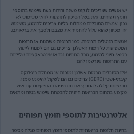
יש אנשים שצריכים לנקוט משנה זהירות בעת שימוש בתוספי
חומץ תפוחים. זאת בשל הסיכון לתופעות לוואי משימוש לא
נכון. אנשים הסובלים ממחלות כליות צריכים להימנע משימוש
זה, מכיוון שהוא עלול להחמיר את מצבם ולסבך את בריאותם.
אנשים הנוטלים תרופות, כמו תרופות משתנות או תרופות
המשפיעות על רמות האשלגן, צריכים גם הם לפנות לייעוץ
רפואי. חיוני להימנע מכל התוויות נגד או אינטראקציות שליליות
עם התרופות שנרשמו להם.
אלו הסובלים מרמות אשלגן נמוכות או ממחלת ריפלוקס
קיבתי-ושטי (GERD) צריכים גם הם לשקול להימנע ממנו.
חומציותו עלולה להחריף את תסמיניהם. התייעצות עם איש
מקצוע בתחום הבריאות חיונית להבטחת שימוש בטוח ומתאים.
אלטרנטיבות לתוספי חומץ תפוחים
בחינת חלופות בריאותיות לתוספי חומץ תפוחים מגלה מספר