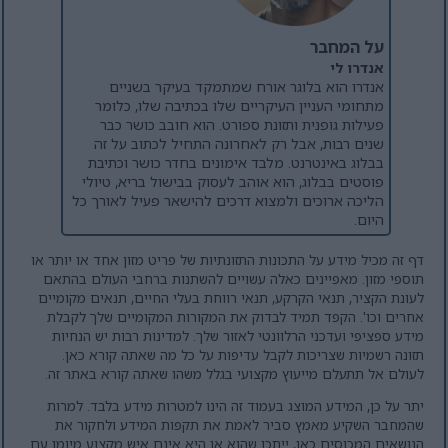
על המחבר
אנדרו לי
אנדרו הוא בלוגר אורח שמתמקד בעיקר בשניים
מתחומי העניין העיקריים שלו בכתיבה שלו, כלומר
פעילות גופנית ותזונת ספורט. הוא חובב כושר כבר
שנים רבות, אבל רק לאחרונה התחיל לכתוב על זה
בבלוג באינטרנט. מלבד אימונים בחדר כושר וכתיבת
פוסטים בבלוג, הוא אוהב לעסוק בבישול בריא, טיולי
הליכה ארוכים ולמצוא דרכים להישאר פעיל לאורך כל
היום.
דף זה מכיל מידע על התכונות התזונתיות של פריט מזון אחד או יותר או
תוספי מזון. מאפיינים כאלה עשויים להשתנות ברחבי העולם בהתאם
לעונת הקציר, תנאי הקרקע, תנאי רווחת בעלי החיים, תנאים מקומיים
אחרים וכו'. הקפד תמיד לבדוק את המקורות המקומיים שלך לקבלת
מידע ספציפי ועדכני הרלוונטי לאזור שלך. למדינות רבות יש הנחיות
תזונה רשמיות שצריכות לקבל עדיפות על כל מה שאתה קורא כאן.
לעולם אל תתעלם מייעוץ מקצועי בגלל משהו שאתה קורא באתר זה.
יתר על כן, המידע המוצג בעמוד זה הינו למטרות מידע בלבד. למרות
שהמחבר השקיע מאמץ סביר לאמת את תקפות המידע ולחקור את
הנושאים המכוסים כאן, ייתכן שהוא או היא אינם איש מקצוע מיומן עם