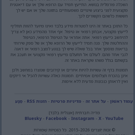
השכלה פורמלית בנושא. התייעץ תמיד עם הרופא שלך או עם דיאטנית
מקצועית לפני ביצוע שינויים משמעותיים בתזונה שלך או אם יש לך
חששות כלשהם הקשורים לכך.
כל התוכן באתר זה הינו למטרות מידע בלבד ואינו מיועד להוות תחליף
לייעוץ מקצועי, אבחון רפואי או טיפול. אף אחד מהמידע כאן לא צריך
להיחשב כייעוץ רפואי. אתה אחראי על הטיפול הרפואי, הטיפול
וההחלטות שלך. פנה תמיד לייעוץ של הרופא שלך או של ספק שירותי
בריאות מוסמך אחר בכל שאלה שיש לך בנוגע למצב רפואי או דאגה
לגבי אחד מהם. לעולם אל תתעלם מייעוץ רפואי מקצועי או תעכב את
בקשתם בגלל משהו שקראת באתר זה.
תמונות בדף זה עשויות להיות איורים או קירובים שנוצרו במחשב ולכן
אינן בהכרח תצלומים אמיתיים. תמונות כאלה עשויות להכיל אי דיוקים
ואין לראותן כנכונות מדעית ללא אימות.
עַמוּד רִאשׁוֹן
-
על אתר זה
-
מדיניות פרטיות
-
הזנות RSS
-
מַגָע
מדיה חברתית (אנגלית בלבד):
Bluesky
-
Facebook
-
Instagram
-
X
-
YouTube
© זְכוּת יְוֹצרִים 2015-2026. כֹּל הַזְכוּיוֹת שְׁמוּרוֹת.