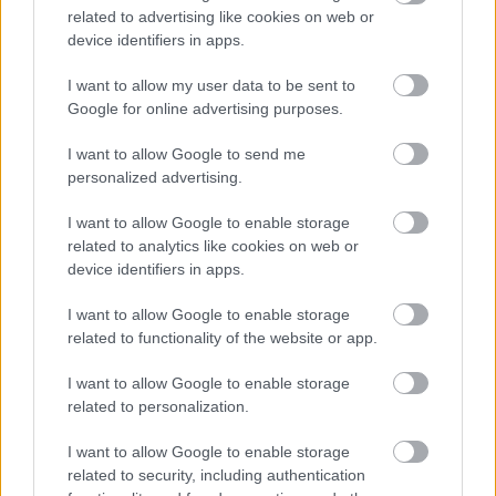
במשך מאות שנים. תרבויות עתיקות העריכו אותו בשל יכולתו
related to advertising like cookies on web or
לנקות ולשמר מזון, מה שהפך אותו לפריט נפוץ במטבחים.
device identifiers in apps.
מחקרים אישרו כי חומץ תפוחים יכול להאט את גדילתם של
חיידקים מסוימים, מה שמדגיש את יעילותו. ראוי לציין, שהוא
I want to allow my user data to be sent to
הוכח כיעיל כנגד אי קולי, חיידק מסוכן בבטיחות המזון.
Google for online advertising purposes.
שימוש בחומץ תפוחים כחומר חיטוי טבעי הוא חלק ממגמה של
I want to allow Google to send me
הימנעות מחומצי ניקוי כימיים. אלו המחפשים דרכים טבעיות
personalized advertising.
להבטיח בטיחות מזון עשויים לשקול הוספת חומץ תפוחים
לשגרת הבישול שלהם. עם זאת, חשוב לזכור שחומץ תפוחים
I want to allow Google to enable storage
אינו צריך להחליף טיפול רפואי בזיהומים חמורים.
related to analytics like cookies on web or
device identifiers in apps.
I want to allow Google to enable storage
יתרונות פוטנציאליים לבריאות העור
related to functionality of the website or app.
I want to allow Google to enable storage
חומץ תפוחים (ACV) הוא תרופה ביתית פופולרית לבעיות עור
related to personalization.
שונות, כולל אקזמה ועור יבש. חומציותו הטבעית נחשבת
כמסייעת בשיקום איזון ה-pH של העור. זה עשוי לשפר את
I want to allow Google to enable storage
תפקוד מחסום העור.
related to security, including authentication