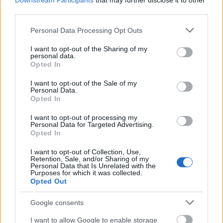
Downstream Participants
that may further disclose it to other
third parties.
לחומץ תפוחים עשויה להיות השפעה חיובית על בריאות הלב על
Please note that this website/app uses one or more Google
ידי שיפור פרופילי השומנים. מחקרים מצביעים על כך שהוא
Personal Data Processing Opt Outs
services and may gather and store information including but
יכול לנהל גורמים הקשורים למחלות לב, כמו רמות כולסטרול.
not limited to your visit or usage behaviour. You may click to
I want to opt-out of the Sharing of my
הוא עשוי גם לסייע בהעלאת כולסטרול HDL, הסוג "הטוב",
personal data.
grant or deny consent to Google and its third-party tags to
ובהורדת רמות הטריגליצרידים.
Opted In
use your data for below specified purposes in below Google
consent section.
עם זאת, רוב המחקרים נערכו על בעלי חיים, לא על בני אדם.
I want to opt-out of the Sale of my
Personal Data.
עובדה זו דורשת ניסויים נוספים בבני אדם כדי לאמת את
Opted In
יתרונותיו של חומץ תפוחים לבריאות הלב. אלו המעוניינים
להשתמש בו לבריאות הלב צריכים לשקול את השפעותיו על
I want to opt-out of processing my
פרופיל השומנים שלהם. זהו חלק מאסטרטגיה רחבה יותר
Personal Data for Targeted Advertising.
Opted In
למניעת מחלות לב.
I want to opt-out of Collection, Use,
Retention, Sale, and/or Sharing of my
Personal Data that Is Unrelated with the
תכונות אנטי-מיקרוביאליות של חומץ
Purposes for which it was collected.
Opted Out
תפוחים
Google consents
חומץ תפוחים (ACV) ידוע בתכונותיו האנטי-מיקרוביאליות
I want to allow Google to enable storage