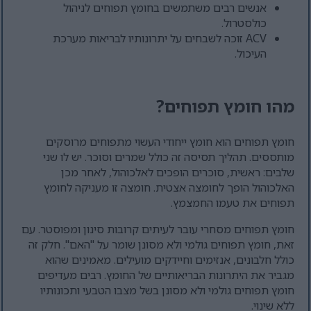
אנשים רבים משתמשים בחומץ תפוחים לניהול
כולסטרול.
ACV זוכה לשבחים על יתרונותיו לבריאות מערכת
העיכול.
מהו חומץ תפוחים?
חומץ תפוחים הוא חומץ ייחודי העשוי מתפוחים מרוסקים
מותססים. תהליך תסיסה זה כולל שמרים וסוכר. יש לו שני
שלבים: ראשית, סוכרים הופכים לאלכוהול, לאחר מכן
האלכוהול הופך לחומצה אצטית. חומצה זו מעניקה לחומץ
תפוחים את טעמו החמצמץ.
חומץ תפוחים מסחרי עובר לעיתים קרובות סינון ומפוסטר. עם
זאת, חומץ תפוחים גולמי ולא מסונן שומר על "האם". חלק זה
כולל חלבונים, אנזימים וחיידקים מועילים. מאמינים שהוא
מגביר את היתרונות הבריאותיים של החומץ. רבים מעדיפים
חומץ תפוחים גולמי ולא מסונן בשל מצבו הטבעי ותכונותיו
ללא שינוי.