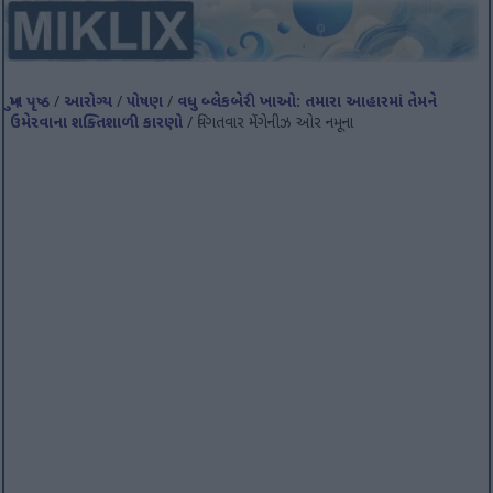
મુખ પૃષ્ઠ
/
આરોગ્ય
/
પોષણ
/
વધુ બ્લેકબેરી ખાઓ: તમારા આહારમાં તેમને
ઉમેરવાના શક્તિશાળી કારણો
/ વિગતવાર મેંગેનીઝ ઓર નમૂના