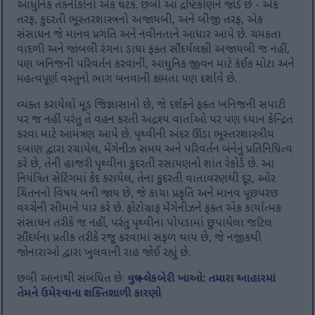
આધુનિક તકનીકોનો એક ઘટક. છબી આ દ્રષ્ટિકોણને જોડે છે - એક
તરફ, કુદરતી ભૂસ્તરશાસ્ત્રનો અજાયબી, અને બીજી તરફ, એક
સંસાધન જે માનવ પ્રગતિ અને નવીનતાને આધાર આપે છે. ચમકતા
વાદળી અને જાંબલી રંગના ડાઘા ફક્ત સૌંદર્યલક્ષી અજાયબી જ નહીં,
પણ ખનિજની પરિવર્તન કરવાની, આધુનિક જીવન માટે કંઈક મોટા અને
મહત્વપૂર્ણ વસ્તુનો ભાગ બનવાની ક્ષમતા પણ દર્શાવે છે.
વ્યક્ત કરાયેલો મૂડ જિજ્ઞાસાનો છે, જે દર્શકને ફક્ત ખનિજની સપાટી
પર જ નહીં પરંતુ તે વહન કરતી અદ્રશ્ય વાર્તાઓ પર પણ ધ્યાન કેન્દ્રિત
કરવા માટે આમંત્રણ આપે છે. પૃથ્વીની અંદર ઊંડા ભૂસ્તરશાસ્ત્રીય
દબાણ દ્વારા રચાયેલ, મેંગેનીઝ સમય અને પરિવર્તન બંનેનું પ્રતિનિધિત્વ
કરે છે, તેની હાજરી પૃથ્વીના કુદરતી રસાયણનો શાંત રેકોર્ડ છે. આ
નિયંત્રિત સેટિંગમાં કેદ કરાયેલ, તેના કુદરતી વાતાવરણથી દૂર, ઓર
ચિંતનનો વિષય બની જાય છે, જે કાચા પ્રકૃતિ અને માનવ પૂછપરછ
વચ્ચેની સીમાને પાર કરે છે. ફોટોગ્રાફ મેંગેનીઝને ફક્ત એક કાર્યાત્મક
સંસાધન તરીકે જ નહીં, પરંતુ પૃથ્વીના પોપડામાં છુપાયેલા જટિલ
સૌંદર્યના પ્રતીક તરીકે રજૂ કરવામાં સફળ થાય છે, જે નજીકથી
જોનારાઓ દ્વારા ખુલવાની રાહ જોઈ રહ્યું છે.
છબી આનાથી સંબંધિત છે:
વધુ બ્લેકબેરી ખાઓ: તમારા આહારમાં
તેમને ઉમેરવાના શક્તિશાળી કારણો