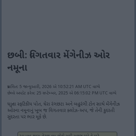
છબી: વિગતવાર મેંગેનીઝ ઓર
નમૂના
પ્રકાશિત: 5 જાન્યુઆરી, 2026 એ 10:52:21 AM UTC વાગ્યે
છેલ્લે અપડેટ કરેલ: 25 સપ્ટેમ્બર, 2025 એ 06:15:02 PM UTC વાગ્યે
ધાતુના સ્ફટિકીય પોત, ઘેરા રંગછટા અને બહુરંગી ટોન સાથે મેંગેનીઝ
ઓરના નમૂનાનું ખૂબ જ વિગતવાર ક્લોઝ-અપ, જે તેની કુદરતી
સુંદરતા પર ભાર મૂકે છે.