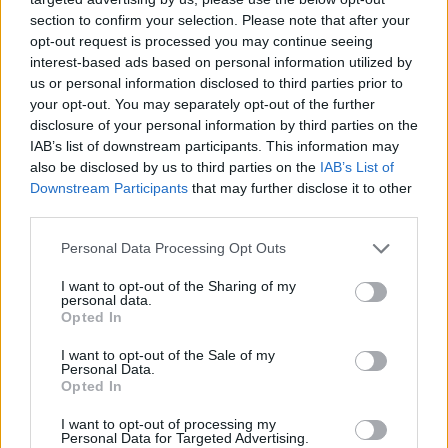
ખૂબ મોટું કદ
(4,032 x 2,304)
section to confirm your selection. Please note that after your
opt-out request is processed you may continue seeing
AVIF
(220 KB)
interest-based ads based on personal information utilized by
WebP
(514 KB)
us or personal information disclosed to third parties prior to
JPEG
(1.1 MB)
your opt-out. You may separately opt-out of the further
disclosure of your personal information by third parties on the
IAB’s list of downstream participants. This information may
ખૂબ મોટું કદ
(5,376 x 3,072)
also be disclosed by us to third parties on the
IAB’s List of
Downstream Participants
that may further disclose it to other
AVIF
(352 KB)
third parties.
WebP
(829 KB)
JPEG
(1.9 MB)
Please note that this website/app uses one or more Google
Personal Data Processing Opt Outs
services and may gather and store information including but
not limited to your visit or usage behaviour. You may click to
I want to opt-out of the Sharing of my
રમુજી રીતે મોટું કદ
(1,048,576 x 599,186)
personal data.
grant or deny consent to Google and its third-party tags to
Opted In
use your data for below specified purposes in below Google
હજુ અપલોડ કરી રહ્યું છે... ;-)
consent section.
I want to opt-out of the Sale of my
Personal Data.
Opted In
છબીનું વર્ણન
I want to opt-out of processing my
Personal Data for Targeted Advertising.