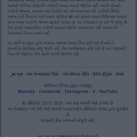
વ્યાવસાયિક સલાહ, તબીબી નિદાન અથવા સારવારનો વિકલ્પ બનવાનો નથી. અહીં
આપેલી કોઈપણ માહિતીને તબીબી સલાહ ગણવી જોઈએ નહીં. તમારી પોતાની
તબીબી સંભાળ, સારવાર અને નિર્ણયો માટે તમે જવાબદાર છો. તબીબી સ્થિતિ
અથવા તેની ચિંતાઓ અંગે તમારા કોઈપણ પ્રશ્નો માટે હંમેશા તમારા ચિકિત્સક અથવા
અન્ય લાયક આરોગ્ય સંભાળ પ્રદાતાની સલાહ લો. આ વેબસાઇટ પર તમે જે વાંચ્યું છે
તેના કારણે વ્યાવસાયિક તબીબી સલાહને ક્યારેય અવગણશો નહીં અથવા તેને
મેળવવામાં વિલંબ કરશો નહીં.
આ છબી કમ્પ્યુટર દ્વારા બનાવેલ અંદાજ અથવા ચિત્ર હોઈ શકે છે અને તે
વાસ્તવિક ફોટોગ્રાફ હોવું જરૂરી નથી. તેમાં અચોક્કસતા હોઈ શકે છે અને ચકાસણી
વિના તેને વૈજ્ઞાનિક રીતે સાચી ગણવી જોઈએ નહીં.
મુખ પૃષ્ઠ
-
આ વેબસાઇટ વિશે
-
ગોપનીયતા નીતિ
-
RSS ફીડ્સ
-
સંપર્ક
સોશિયલ મીડિયા (ફક્ત અંગ્રેજી):
Bluesky
-
Facebook
-
Instagram
-
X
-
YouTube
© કૉપિરાઇટ 2015-2026. બધા હકો અમારી પાસે રાખેલા છે.
આ વેબસાઇટ અને તેની બધી સામગ્રી આંતરરાષ્ટ્રીય કૉપિરાઇટ કાયદા દ્વારા સુરક્ષિત
છે.
પરવાનગી વિના પ્રજનનની મંજૂરી નથી.
આ પૃષ્ઠ આ ભાષાઓમાં પણ ઉપલબ્ધ છે: