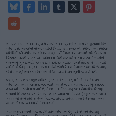
આ પૃષ્ઠમાં એક અથવા વધુ ખાદ્ય પદાર્થો અથવા પૂરવણીઓના પોષક ગુણધર્મો વિશે
માહિતી છે. લણણીની મોસમ, માટીની સ્થિતિ, પ્રાણી કલ્યાણની સ્થિતિ, અન્ય સ્થાનિક
પરિસ્થિતિઓ વગેરેના આધારે આવા ગુણધર્મો વિશ્વભરમાં બદલાઈ શકે છે. તમારા
વિસ્તારને લગતી ચોક્કસ અને અદ્યતન માહિતી માટે હંમેશા તમારા સ્થાનિક સ્ત્રોતો
તપાસવાનું ભૂલશો નહીં. ઘણા દેશોમાં સત્તાવાર આહાર માર્ગદર્શિકા છે જે તમે અહીં
વાંચેલી કોઈપણ વસ્તુ કરતાં અગ્રતા લેવી જોઈએ. આ વેબસાઇટ પર તમે જે વાંચ્યું
છે તેના કારણે તમારે ક્યારેય વ્યાવસાયિક સલાહને અવગણવી જોઈએ નહીં.
વધુમાં, આ પૃષ્ઠ પર પ્રસ્તુત માહિતી ફક્ત માહિતીના હેતુ માટે છે. જ્યારે લેખકે
માહિતીની માન્યતા ચકાસવા અને અહીં આવરી લેવામાં આવેલા વિષયોનું સંશોધન
કરવા માટે વાજબી પ્રયાસ કર્યા છે, તે સંભવતઃ વિષયવસ્તુ પર ઔપચારિક શિક્ષણ
ધરાવતો પ્રશિક્ષિત વ્યાવસાયિક નથી. તમારા આહારમાં નોંધપાત્ર ફેરફારો કરતા પહેલા
અથવા જો તમને કોઈ સંબંધિત ચિંતાઓ હોય તો હંમેશા તમારા ચિકિત્સક અથવા
વ્યાવસાયિક આહારશાસ્ત્રીની સલાહ લો.
આ વેબસાઇટ પરની બધી સામગ્રી ફક્ત માહિતીના હેતુ માટે છે અને તેનો હેતુ