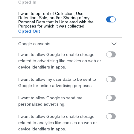
Opted In
આ છબી મેંગેનીઝ ઓરના નમૂનાનો આકર્ષક ક્લોઝ-અપ રજૂ કરે છે,
તેનું કઠોર અને અનિયમિત સ્વરૂપ ઉત્કૃષ્ટ વિગતવાર કેદ કરવામાં આવ્યું
I want to opt-out of Collection, Use,
છે જે તેના વૈજ્ઞાનિક મહત્વ અને તેના કાચી સૌંદર્યલક્ષી સુંદરતા બંનેને
Retention, Sale, and/or Sharing of my
Personal Data that Is Unrelated with the
પ્રકાશિત કરે છે. ખનિજ અગ્રભૂમિ પર પ્રભુત્વ ધરાવે છે, એક ઘેરો,
Purposes for which it was collected.
લગભગ કાળો સમૂહ જે સ્ટુડિયો લાઇટિંગના કાળજીપૂર્વક ગોઠવણી
Opted Out
હેઠળ ધાતુની ચમકથી ચમકે છે. તેની સપાટી તીક્ષ્ણ સ્ફટિકીય ધાર દ્વારા
ચિહ્નિત થયેલ છે જે લઘુચિત્ર શિખરો અને ખીણોની જેમ ઉગે છે અને
Google consents
પડે છે, જે નમૂનાને એક એવી ભૂગોળ આપે છે જે લગભગ અજાણી
I want to allow Google to enable storage
લાગે છે. ઊંડા રાખોડી ટોન ઇરિડેસેન્સના સૂક્ષ્મ સંકેતો દ્વારા
related to advertising like cookies on web or
વિરામચિહ્નિત છે, ખનિજની તિરાડોમાંથી નીકળતા વાદળી અને
device identifiers in apps.
જાંબલી રંગના ઝબકારા, જાણે કે પ્રકાશ પોતે ખડકમાંથી છટકી જવા
માટે સંઘર્ષ કરી રહ્યો હોય. આ ચમકતા અંડરટોન ઓરના ભારે અને
I want to allow my user data to be sent to
ઔદ્યોગિક પાત્રને અણધારી સુંદરતા આપે છે, જે દર્શકને યાદ અપાવે છે
Google for online advertising purposes.
કે ઉપયોગી ખનિજો પણ છુપાયેલા સુંદરતાના નિશાન ધરાવે છે.
મેંગેનીઝની રચના કદાચ તેની સૌથી મનમોહક વિશેષતા છે. કેટલીક
I want to allow Google to send me
સપાટીઓ પોલિશ્ડ ચમકથી ચમકે છે જ્યાં પ્રકાશ સીધો અથડાવે છે,
personalized advertising.
જ્યારે અન્ય છાયા, ખરબચડી અને ખાડામાં ફરી જાય છે, જે હજારો
વર્ષોથી તેને બનાવતી વિશાળ ભૂસ્તરશાસ્ત્રીય પ્રક્રિયાઓ સૂચવે છે.
I want to allow Google to enable storage
સ્ફટિકીય રચનાની ખંડિત ભૂમિતિ અણધારી રીતે પ્રકાશને પ્રતિબિંબિત
related to analytics like cookies on web or
કરે છે, જે તેજ અને અંધકારનો નાટકીય આંતરપ્રક્રિયા બનાવે છે. આ
device identifiers in apps.