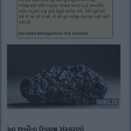
આ પૃષ્ઠ શક્ય તેટલા વધુ લોકો સુધી સુલભ બને તે માટે
અંગ્રેજીમાંથી મશીન અનુવાદ કરવામાં આવ્યો હતો. કમનસીબે,
મશીન અનુવાદ હજુ સુધી સંપૂર્ણ તકનીક નથી, તેથી ભૂલો થઈ
શકે છે. જો તમે ઇચ્છો, તો તમે મૂળ અંગ્રેજી સંસ્કરણ અહીં જોઈ
શકો છો:
Detailed Manganese Ore Sample
આ છબીના ઉપલબ્ધ સંસ્કરણો