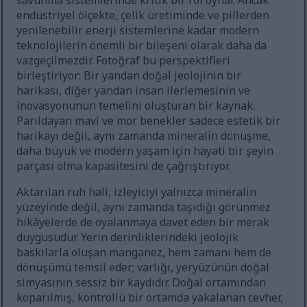
savunma sistemlerinde kritik bir rol oynar. Ancak
endüstriyel ölçekte, çelik üretiminde ve pillerden
yenilenebilir enerji sistemlerine kadar modern
teknolojilerin önemli bir bileşeni olarak daha da
vazgeçilmezdir. Fotoğraf bu perspektifleri
birleştiriyor: Bir yandan doğal jeolojinin bir
harikası, diğer yandan insan ilerlemesinin ve
inovasyonunun temelini oluşturan bir kaynak.
Parıldayan mavi ve mor benekler sadece estetik bir
harikayı değil, aynı zamanda mineralin dönüşme,
daha büyük ve modern yaşam için hayati bir şeyin
parçası olma kapasitesini de çağrıştırıyor.
Aktarılan ruh hali, izleyiciyi yalnızca mineralin
yüzeyinde değil, aynı zamanda taşıdığı görünmez
hikâyelerde de oyalanmaya davet eden bir merak
duygusudur. Yerin derinliklerindeki jeolojik
baskılarla oluşan manganez, hem zamanı hem de
dönüşümü temsil eder; varlığı, yeryüzünün doğal
simyasının sessiz bir kaydıdır. Doğal ortamından
koparılmış, kontrollü bir ortamda yakalanan cevher,