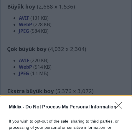
Büyük boy
(2,688 x 1,536)
AVIF
(131 KB)
WebP
(278 KB)
JPEG
(584 KB)
Çok büyük boy
(4,032 x 2,304)
AVIF
(220 KB)
WebP
(514 KB)
JPEG
(1.1 MB)
Ekstra büyük boy
(5,376 x 3,072)
AVIF
(352 KB)
Miklix -
Do Not Process My Personal Information
WebP
(829 KB)
JPEG
(1.9 MB)
If you wish to opt-out of the sale, sharing to third parties, or
processing of your personal or sensitive information for