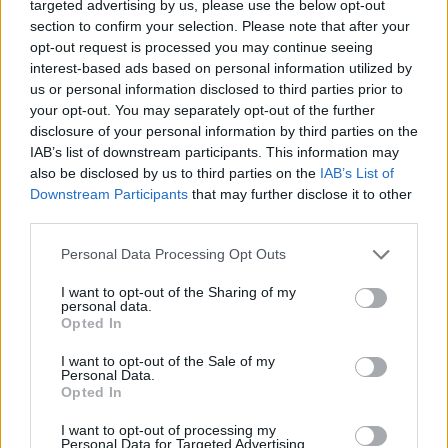
Komik derecede büyük boyut
(1,048,576 x
targeted advertising by us, please use the below opt-out
599,186)
section to confirm your selection. Please note that after your
opt-out request is processed you may continue seeing
Hala yüklüyorum... ;-)
interest-based ads based on personal information utilized by
us or personal information disclosed to third parties prior to
your opt-out. You may separately opt-out of the further
disclosure of your personal information by third parties on the
Resim açıklaması
IAB’s list of downstream participants. This information may
also be disclosed by us to third parties on the
IAB’s List of
Görüntü, bir manganez cevheri örneğinin çarpıcı bir
Downstream Participants
that may further disclose it to other
third parties.
yakın çekimini sunuyor; engebeli ve düzensiz formu,
hem bilimsel önemini hem de ham estetik
Please note that this website/app uses one or more Google
Personal Data Processing Opt Outs
güzelliğini vurgulayan mükemmel ayrıntılarla
services and may gather and store information including but
yakalanmış. Mineral, stüdyo aydınlatmasının
not limited to your visit or usage behaviour. You may click to
I want to opt-out of the Sharing of my
dikkatli orkestrasyonu altında metalik bir ışıltıyla
personal data.
grant or deny consent to Google and its third-party tags to
Opted In
parıldayan koyu, neredeyse siyah bir kütle olarak ön
use your data for below specified purposes in below Google
plana hakim. Yüzeyi engebeli ve pürüzlü, minyatür
consent section.
I want to opt-out of the Sale of my
tepeler ve vadiler gibi yükselip alçalan keskin
Personal Data.
kristalin kenarlarla işaretlenmiş ve örneğe
Opted In
neredeyse uhrevi bir his veren bir topografya
I want to opt-out of processing my
sağlıyor. Koyu gri tonlar, mineralin çatlaklarından
Personal Data for Targeted Advertising.