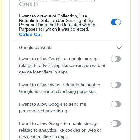
çıkan mavi ve mor parıltılarla, sanki ışığın kendisi
Opted In
kayanın içinden kaçmaya çalışıyormuş gibi, ince
I want to opt-out of Collection, Use,
yanardönerlik ipuçlarıyla vurgulanıyor. Bu ışıltılı alt
Retention, Sale, and/or Sharing of my
tonlar, cevherin aksi takdirde ağır ve endüstriyel
Personal Data that Is Unrelated with the
Purposes for which it was collected.
karakterine beklenmedik bir zarafet katarak,
Opted Out
izleyiciye faydacı minerallerin bile gizli bir
güzelliğin izlerini taşıdığını hatırlatıyor.
Google consents
Manganezin dokusu belki de en büyüleyici
I want to allow Google to enable storage
özelliğidir. Bazı yüzeyler ışığın doğrudan vurduğu
related to advertising like cookies on web or
yerlerde cilalı bir parlaklıkla parıldarken, diğerleri
device identifiers in apps.
gölgeye karışır, pürüzlü ve çukurlu bir hal alır ve
binlerce yıl boyunca onu oluşturan muazzam
I want to allow my user data to be sent to
jeolojik süreçleri akla getirir. Kristal yapının kırıklı
Google for online advertising purposes.
geometrisi, ışığı öngörülemeyen şekillerde
I want to allow Google to send me
yansıtarak parlaklık ve karanlığın dramatik bir
personalized advertising.
etkileşimini yaratır. Bu yakın perspektifte, mineralin
mikroskobik incelikleri cesur görsel ifadelere
I want to allow Google to enable storage
dönüştürülür ve normalde bir kaya parçası olarak
related to analytics like cookies on web or
görülebilecek bir şey, hem bilimsel hem de sanatsal
device identifiers in apps.
açıdan ilgi çekici bir heykelsi nesneye dönüştürülür.