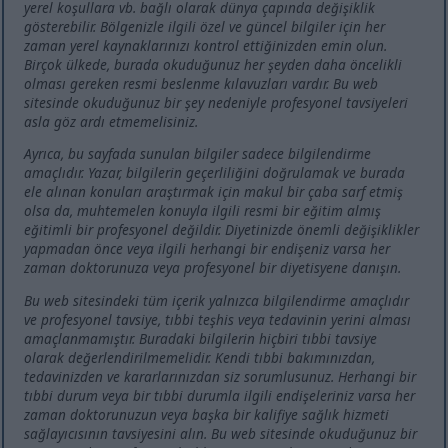
yerel koşullara vb. bağlı olarak dünya çapında değişiklik
gösterebilir. Bölgenizle ilgili özel ve güncel bilgiler için her
zaman yerel kaynaklarınızı kontrol ettiğinizden emin olun.
Birçok ülkede, burada okuduğunuz her şeyden daha öncelikli
olması gereken resmi beslenme kılavuzları vardır. Bu web
sitesinde okuduğunuz bir şey nedeniyle profesyonel tavsiyeleri
asla göz ardı etmemelisiniz.
Ayrıca, bu sayfada sunulan bilgiler sadece bilgilendirme
amaçlıdır. Yazar, bilgilerin geçerliliğini doğrulamak ve burada
ele alınan konuları araştırmak için makul bir çaba sarf etmiş
olsa da, muhtemelen konuyla ilgili resmi bir eğitim almış
eğitimli bir profesyonel değildir. Diyetinizde önemli değişiklikler
yapmadan önce veya ilgili herhangi bir endişeniz varsa her
zaman doktorunuza veya profesyonel bir diyetisyene danışın.
Bu web sitesindeki tüm içerik yalnızca bilgilendirme amaçlıdır
ve profesyonel tavsiye, tıbbi teşhis veya tedavinin yerini alması
amaçlanmamıştır. Buradaki bilgilerin hiçbiri tıbbi tavsiye
olarak değerlendirilmemelidir. Kendi tıbbi bakımınızdan,
tedavinizden ve kararlarınızdan siz sorumlusunuz. Herhangi bir
tıbbi durum veya bir tıbbi durumla ilgili endişeleriniz varsa her
zaman doktorunuzun veya başka bir kalifiye sağlık hizmeti
sağlayıcısının tavsiyesini alın. Bu web sitesinde okuduğunuz bir