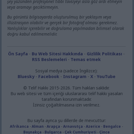
şey yüzünden profesyonel tıbbi tavsiyeyi asla göz ardı etmeyin
veya aramayı geciktirmeyin.
Bu görüntü bilgisayarda oluşturulmuş bir yaklaşım veya
illüstrasyon olabilir ve gerçek bir fotoğraf olması gerekmez.
Yanlışlıklar içerebilir ve doğrulama yapılmadan bilimsel olarak
doğru kabul edilmemelidir.
Ön Sayfa
-
Bu Web Sitesi Hakkında
-
Gizlilik Politikası
-
RSS Beslemeleri
-
Temas etmek
Sosyal medya (sadece İngilizce):
Bluesky
-
Facebook
-
Instagram
-
X
-
YouTube
© Telif Hakkı 2015-2026. Tüm hakları saklıdır.
Bu web sitesi ve tüm içeriği uluslararası telif hakkı yasaları
tarafından korunmaktadır.
İzinsiz çoğaltılmasına izin verilmez.
Bu sayfa ayrıca şu dillerde de mevcuttur:
Afrikanca
-
Alman
-
Arapça
-
Arnavutça
-
Azerice
-
Bengalce
-
Boşnakça
-
Bulgarca
-
Çek Cumhuriyeti
-
Çince