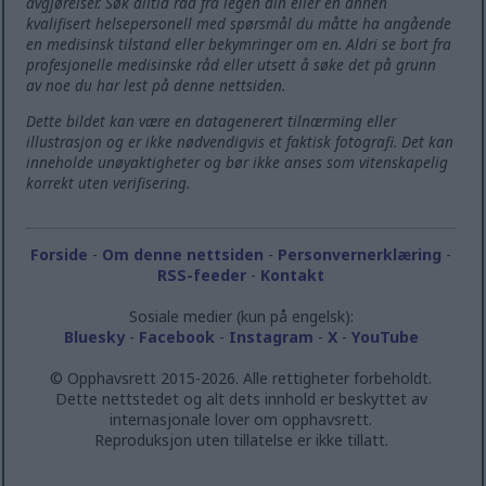
avgjørelser. Søk alltid råd fra legen din eller en annen
kvalifisert helsepersonell med spørsmål du måtte ha angående
en medisinsk tilstand eller bekymringer om en. Aldri se bort fra
profesjonelle medisinske råd eller utsett å søke det på grunn
av noe du har lest på denne nettsiden.
Dette bildet kan være en datagenerert tilnærming eller
illustrasjon og er ikke nødvendigvis et faktisk fotografi. Det kan
inneholde unøyaktigheter og bør ikke anses som vitenskapelig
korrekt uten verifisering.
Forside
-
Om denne nettsiden
-
Personvernerklæring
-
RSS-feeder
-
Kontakt
Sosiale medier (kun på engelsk):
Bluesky
-
Facebook
-
Instagram
-
X
-
YouTube
© Opphavsrett 2015-2026. Alle rettigheter forbeholdt.
Dette nettstedet og alt dets innhold er beskyttet av
internasjonale lover om opphavsrett.
Reproduksjon uten tillatelse er ikke tillatt.