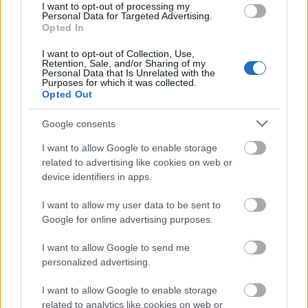
lilla som kommer ut av mineralets sprekker, som om
I want to opt-out of processing my
lyset selv kjemper for å unnslippe fra innsiden av
Personal Data for Targeted Advertising.
Opted In
bergarten. Disse skimrende undertonene gir en
uventet eleganse til malmens ellers tunge og
I want to opt-out of Collection, Use,
industrielle karakter, og minner betrakteren om at
Retention, Sale, and/or Sharing of my
Personal Data that Is Unrelated with the
selv utilitaristiske mineraler bærer spor av skjult
Purposes for which it was collected.
skjønnhet.
Opted Out
Manganets tekstur er kanskje dens mest
Google consents
fengslende trekk. Noen overflater glimrer med
polert glans der lyset treffer direkte, mens andre
I want to allow Google to enable storage
trekker seg tilbake i skygge, ru og groper, noe som
related to advertising like cookies on web or
antyder de enorme geologiske prosessene som har
device identifiers in apps.
formet den over årtusener. Den oppsprukket
I want to allow my user data to be sent to
geometrien i krystallstrukturen reflekterer lys på
Google for online advertising purposes.
uforutsigbare måter, og skaper et dramatisk
samspill mellom glans og mørke. I dette nære
I want to allow Google to send me
perspektivet forstørres mineralets mikroskopiske
personalized advertising.
intrikater til dristige visuelle utsagn, som
forvandler det som ellers ville blitt avfeid som en
I want to allow Google to enable storage
klump stein til et skulpturelt objekt av både
related to analytics like cookies on web or