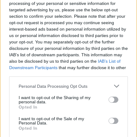
processing of your personal or sensitive information for
targeted advertising by us, please use the below opt-out
Laster fortsatt opp... ;-)
section to confirm your selection. Please note that after your
opt-out request is processed you may continue seeing
interest-based ads based on personal information utilized by
Bildebeskrivelse
us or personal information disclosed to third parties prior to
your opt-out. You may separately opt-out of the further
disclosure of your personal information by third parties on the
Bildet viser et slående nærbilde av en
IAB’s list of downstream participants. This information may
manganmalmprøve, dens robuste og uregelmessige
also be disclosed by us to third parties on the
IAB’s List of
form fanget i utsøkte detaljer som fremhever både
Downstream Participants
that may further disclose it to other
dens vitenskapelige betydning og dens rå estetiske
third parties.
skjønnhet. Mineralet dominerer forgrunnen, en
mørk, nesten svart masse som glitrer med metallisk
Please note that this website/app uses one or more Google
Personal Data Processing Opt Outs
glans under den nøye orkestreringen av
services and may gather and store information including but
studiobelysning. Overflaten er taggete og ujevn,
not limited to your visit or usage behaviour. You may click to
I want to opt-out of the Sharing of my
personal data.
preget av skarpe krystallinske kanter som stiger og
grant or deny consent to Google and its third-party tags to
Opted In
faller som miniatyrtopper og -daler, noe som gir
use your data for below specified purposes in below Google
prøven en topografi som føles nesten
consent section.
I want to opt-out of the Sale of my
Personal Data.
utenomjordisk. De dype gråtonene er preget av
Opted In
subtile hint av iriserende farger, glimt av blått og