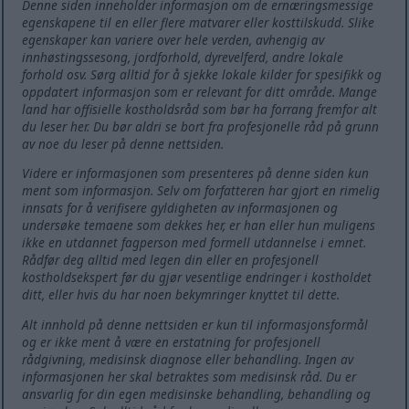
Denne siden inneholder informasjon om de ernæringsmessige
egenskapene til en eller flere matvarer eller kosttilskudd. Slike
egenskaper kan variere over hele verden, avhengig av
innhøstingssesong, jordforhold, dyrevelferd, andre lokale
forhold osv. Sørg alltid for å sjekke lokale kilder for spesifikk og
oppdatert informasjon som er relevant for ditt område. Mange
land har offisielle kostholdsråd som bør ha forrang fremfor alt
du leser her. Du bør aldri se bort fra profesjonelle råd på grunn
av noe du leser på denne nettsiden.
Videre er informasjonen som presenteres på denne siden kun
ment som informasjon. Selv om forfatteren har gjort en rimelig
innsats for å verifisere gyldigheten av informasjonen og
undersøke temaene som dekkes her, er han eller hun muligens
ikke en utdannet fagperson med formell utdannelse i emnet.
Rådfør deg alltid med legen din eller en profesjonell
kostholdsekspert før du gjør vesentlige endringer i kostholdet
ditt, eller hvis du har noen bekymringer knyttet til dette.
Alt innhold på denne nettsiden er kun til informasjonsformål
og er ikke ment å være en erstatning for profesjonell
rådgivning, medisinsk diagnose eller behandling. Ingen av
informasjonen her skal betraktes som medisinsk råd. Du er
ansvarlig for din egen medisinske behandling, behandling og