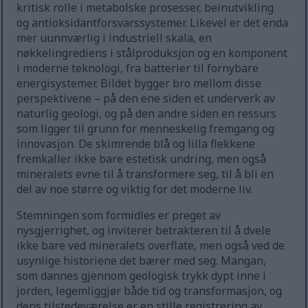
kritisk rolle i metabolske prosesser, beinutvikling
og antioksidantforsvarssystemer. Likevel er det enda
mer uunnværlig i industriell skala, en
nøkkelingrediens i stålproduksjon og en komponent
i moderne teknologi, fra batterier til fornybare
energisystemer. Bildet bygger bro mellom disse
perspektivene – på den ene siden et underverk av
naturlig geologi, og på den andre siden en ressurs
som ligger til grunn for menneskelig fremgang og
innovasjon. De skimrende blå og lilla flekkene
fremkaller ikke bare estetisk undring, men også
mineralets evne til å transformere seg, til å bli en
del av noe større og viktig for det moderne liv.
Stemningen som formidles er preget av
nysgjerrighet, og inviterer betrakteren til å dvele
ikke bare ved mineralets overflate, men også ved de
usynlige historiene det bærer med seg. Mangan,
som dannes gjennom geologisk trykk dypt inne i
jorden, legemliggjør både tid og transformasjon, og
dens tilstedeværelse er en stille registrering av